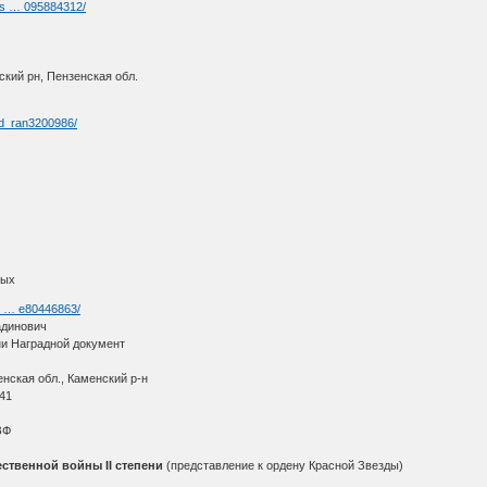
rs … 095884312/
ский рн, Пензенская обл.
rd_ran3200986/
вых
g- … e80446863/
адинович
ни Наградной документ
нская обл., Каменский р-н
941
ЗФ
ственной войны II степени
(представление к ордену Красной Звезды)