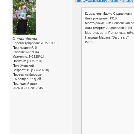
https://www.polkrf.ru/veterans/kurmale
Курмалеев Идрис Садидинович
Дата рождения: 1910
Место рождения: Пензенская о
Дата смерти: 22 февраля 1954
Место смерти: Пензенская обл
Награды Медаль "За отвагу"
Откуда:
Москва
Фото
Зарегистрирован
: 2015-10-13
Приглашений:
0
Сообщений:
9944
Уважение:
[+2328/-1]
Позитив:
[+1757/-0]
Пол:
Женский
Возраст:
49
[1976-11-19]
Провел на форуме:
5 месяцев 27 дней
Последний визит:
2026-06-17 20:53:45