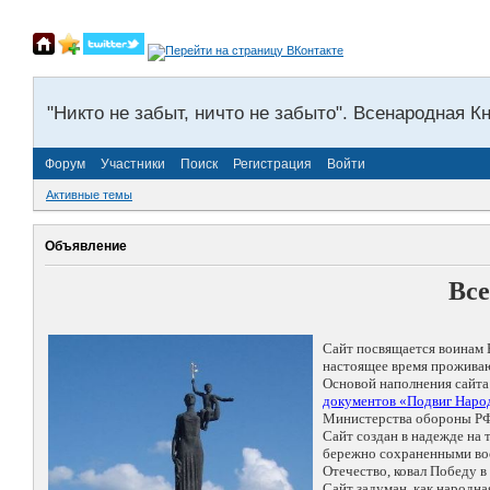
"Никто не забыт, ничто не забыто". Всенародная К
Форум
Участники
Поиск
Регистрация
Войти
Активные темы
Объявление
Все
Сайт посвящается воинам 
настоящее время проживаю
Основой наполнения сайта
документов «Подвиг Народ
Министерства обороны РФ
Сайт создан в надежде на
бережно сохраненными восп
Отечество, ковал Победу 
Сайт задуман, как народн