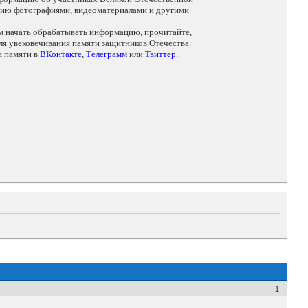
цию фотографиями, видеоматериалами и другими
ем начать обрабатывать информацию, прочитайте,
я увековечивания памяти защитников Отечества.
и памяти в
ВКонтакте
,
Телеграмм
или
Твиттер
.
1