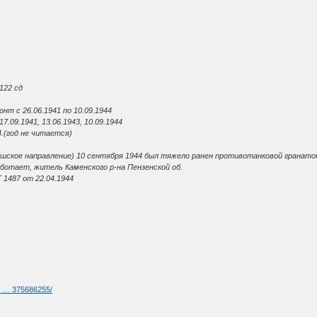
122 сд
нт с 26.06.1941 по 10.09.1944
7.09.1941, 13.06.1943, 10.09.1944
4.(год не читается)
кшское направление) 10 сентября 1944 был тяжело ранен противотанковой гранатой
работает, житель Каменского р-на Пензенской об.
 1487 от 22.04.1944
g- … 375686255/