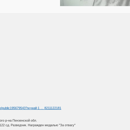
om/public195679543?w=wall-1 … 8211122181
ого р-на Пензенской обл.
 122 сд. Разведчик. Награжден медалью "За отвагу"