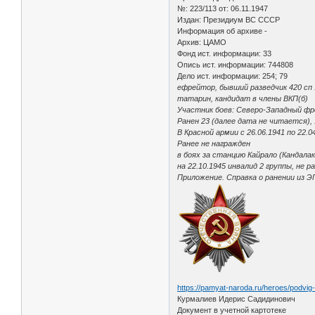
№: 223/113 от: 06.11.1947
Издан: Президиум ВС СССР
Информация об архиве -
Архив: ЦАМО
Фонд ист. информации: 33
Опись ист. информации: 744808
Дело ист. информации: 254; 79
ефрейтор, бывший разведчик 420 сп 
татарин, кандидат в члены ВКП(б)
Участник боев: Северо-Западный фро
Ранен 23 (далее дата не читается), 1
В Красной армии с 26.06.1941 по 22.0
Ранее не награжден
в боях за станцию Кайрало (Кандала
на 22.10.1945 инвалид 2 группы, не 
Приложение. Справка о ранении из ЭГ
https://pamyat-naroda.ru/heroes/podvi
Курмалиев Идерис Садидинович
Документ в учетной картотеке