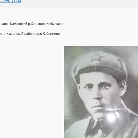
e … ovic-77423
бласть Каменский район село Кобылкино
асть Каменский район село Кобылкино