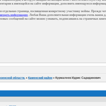
мментарии к имеющейся на сайте информации, дополнить имеющуюся информа
ся отдельная страница, посвященная конкретному участнику войны. Прежде ч
змещать информацию
. Любая Ваша дополнительная информация очень важна дл
овых сообщений на сайте можно узнавать, подписавшись на страничках книг
нзенской области.
»
Каменский район
»
Курмалеев Идрис Садидинович