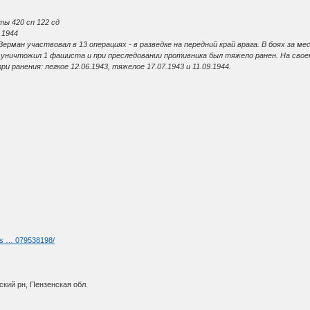
ы 420 сп 122 сд
 1944
ерман участвовал в 13 операциях - в разведке на передний край врага. В боях за м
 уничтожил 1 фашиста и при преследовании противника был тяжело ранен. На сво
 ранения: легкое 12.06.1943, тяжелое 17.07.1943 и 11.09.1944.
rs … 079538198/
ский рн, Пензенская обл.