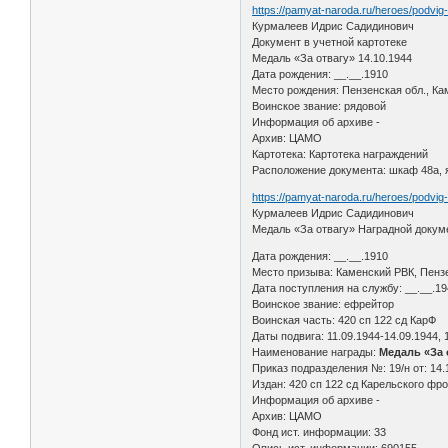
https://pamyat-naroda.ru/heroes/podvi
Курмалеев Идрис Садидинович
Документ в учетной картотеке
Медаль «За отвагу» 14.10.1944
Дата рождения: __.__.1910
Место рождения: Пензенская обл., Ка
Воинское звание: рядовой
Информация об архиве -
Архив: ЦАМО
Картотека: Картотека награждений
Расположение документа: шкаф 48а, 
https://pamyat-naroda.ru/heroes/podvi
Курмалеев Идрис Садидинович
Медаль «За отвагу» Наградной докум
Дата рождения: __.__.1910
Место призыва: Каменский РВК, Пензе
Дата поступления на службу: __.__.1
Воинское звание: ефрейтор
Воинская часть: 420 сп 122 сд КарФ
Даты подвига: 11.09.1944-14.09.1944, 1
Наименование награды:
Медаль «За 
Приказ подразделения №: 19/н от: 14.
Издан: 420 сп 122 сд Карельского фр
Информация об архиве -
Архив: ЦАМО
Фонд ист. информации: 33
Опись ист. информации: 690155