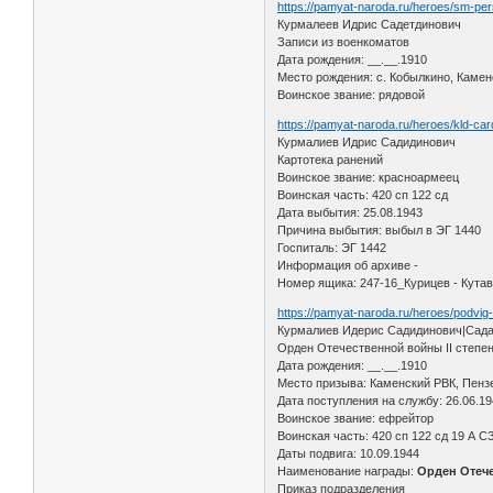
https://pamyat-naroda.ru/heroes/sm-pe
Курмалеев Идрис Садетдинович
Записи из военкоматов
Дата рождения: __.__.1910
Место рождения: с. Кобылкино, Камен
Воинское звание: рядовой
https://pamyat-naroda.ru/heroes/kld-ca
Курмалиев Идрис Садидинович
Картотека ранений
Воинское звание: красноармеец
Воинская часть: 420 сп 122 сд
Дата выбытия: 25.08.1943
Причина выбытия: выбыл в ЭГ 1440
Госпиталь: ЭГ 1442
Информация об архиве -
Номер ящика: 247-16_Курицев - Кута
https://pamyat-naroda.ru/heroes/podvi
Курмалиев Идерис Садидинович|Сад
Орден Отечественной войны II степе
Дата рождения: __.__.1910
Место призыва: Каменский РВК, Пензе
Дата поступления на службу: 26.06.1
Воинское звание: ефрейтор
Воинская часть: 420 сп 122 сд 19 А С
Даты подвига: 10.09.1944
Наименование награды:
Орден Отече
Приказ подразделения