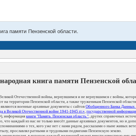
нига памяти Пензенской области.
народная книга памяти Пензенской обл
Великой Отечественной войны, вернувшимся и не вернувшимся с войны, котор
т на территории Пензенской области, а также труженикам Пензенской области
 являются военные архивные документы с сайтов
Обобщенного Банка Данных
а в Великой Отечественной войне 1941-1945 гг.»
,
государственной информаци
), информация
книги "Память. Пензенская область."
, других справочных источ
 то, что каждый из нас не только внесёт данные архивных документов, но и 
оминаниями о тех, кого уже нет с нами рядом, рассказами о ныне живых ветер
в тылу, прославлял ратными и трудовыми подвигами Пензенскую землю.
ая энциклопедия, в которую каждый желающий может внести известную ему и