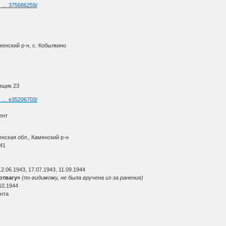
g- … 375686259/
менский р-н, с. Кобылкино
ящик 23
g- … e35206703/
ент
нская обл., Каменский р-н
941
2.06.1943, 17.07.1943, 11.09.1944
отвагу»
(по-видимому, не была вручена из-за ранения)
10.1944
онта