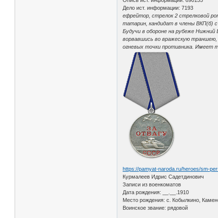
Дело ист. информации: 7193
ефрейтор, стрелок 2 стрелковой рот
татарин, кандидат в члены ВКП(б) с
Будучи в обороне на рубеже Нижний В
ворвавшись во вражескую траншею,
огневых точки противника. Имеет три
https://pamyat-naroda.ru/heroes/sm-pe
Курмалеев Идрис Садетдинович
Записи из военкоматов
Дата рождения: __.__.1910
Место рождения: с. Кобылкино, Камен
Воинское звание: рядовой