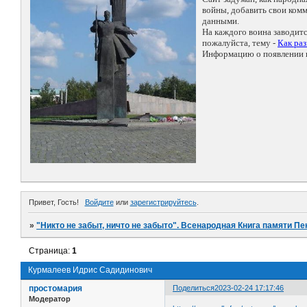
войны, добавить свои ко
данными.
На каждого воина заводит
пожалуйста, тему -
Как ра
Информацию о появлении н
Привет, Гость!
Войдите
или
зарегистрируйтесь
.
»
"Никто не забыт, ничто не забыто". Всенародная Книга памяти Пе
Страница:
1
Курмалеев Идрис Садидинович
простомария
Поделиться
2023-02-24 17:17:46
Модератор