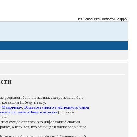
Из Пензенской области на фронты Велико
асти
ые родились, были призваны, захоронены либо в
, ковавшим Победу в тылу.
 «Мемориал»
,
Общедоступного электронного банка
онной системы «Память народа»
(проекты
ников.
дополнит сухую справочную информацию своими
анах, о всех тех, кто защищал в лихие годы наше
нформацию об участниках Великой Отечественной