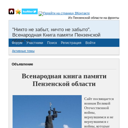
Из Пензенской области на фронты Великой О
"Никто не забыт, ничто не забыто".
Всенародная Книга памяти Пензенской
области.
Форум
Участники
Поиск
Регистрация
Войти
Активные темы
Объявление
Всенародная книга памяти
Пензенской области
Сайт посвящается
воинам Великой
Отечественной
войны,
вернувшимся и не
вернувшимся с
войны, которые