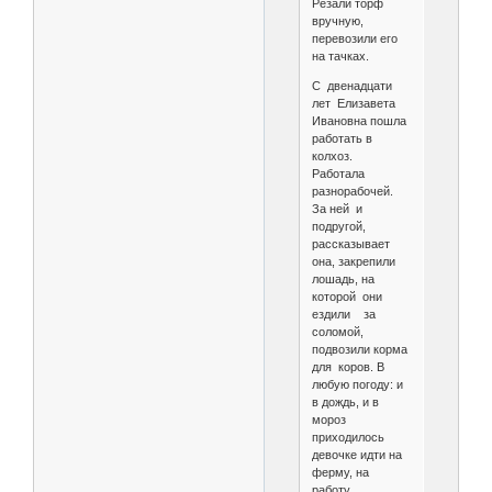
Резали торф
вручную,
перевозили его
на тачках.
С двенадцати
лет Елизавета
Ивановна пошла
работать в
колхоз.
Работала
разнорабочей.
За ней и
подругой,
рассказывает
она, закрепили
лошадь, на
которой они
ездили за
соломой,
подвозили корма
для коров. В
любую погоду: и
в дождь, и в
мороз
приходилось
девочке идти на
ферму, на
работу.