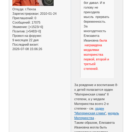
бог давал. И в
голову не
Откуда:
г.Пенза
приходила
Зарегистрирован
: 2010-01-24
мысль прервать
Приглашений:
0
беременность.
Сообщений:
17075
За
Уважение:
[+1523/-6]
многодетность
Позитив:
[+5483/-0]
Провел на форуме:
Елизавета
9 месяцев 22 дня
Ивановна
была
Последний визит:
награждена
2026-07-08 15:06:26
медалями
материнства
первой, второй и
третьей
степеней.
За рождение и воспитание 8-
х детей полагается орден
"Материнская слава" II
степени, а у медали
Материнства всего 2-е
степени - см.
орден
"Материнская слава"
,
медаль
Материнства
.
Таким образом, Елизавета
Ивановна могла быть
награждена медалями