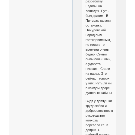
разработку.
Ездили на
лошадях. Путь
был долгим. В
Пичурах делали
остановку.
Пичуровский
народ был
гостеприимным,
но жили в те
времена очень
бедно. Семьи
были большими,
а удобств
никаких. Спали
на нарах. Это
сейчас, говорят
у них, чуть ли ни
в каждом дворе
душевые кабины.
Видя у девчушки
трудолюбие и
добросовестность,
руководство
колхоза
перевело ее в
доярки. С
работой доярки