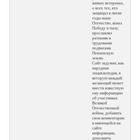
живых ветеранах,
о всех тех, кто
защищал в лихие
годы наше
Отечество, ковал
Победу в тылу,
прославлял
ратными и
трудовыми
подвигами
Пензенскую
землю.
Сайт задуман, как
народная
энциклопедия, в
которую каждый
желающий может
внести известную
ему информацию
об участниках
Великой
Отечественной
войны, добавить
свои комментарии
к имеющейся на
сайте
информации,
дополнить