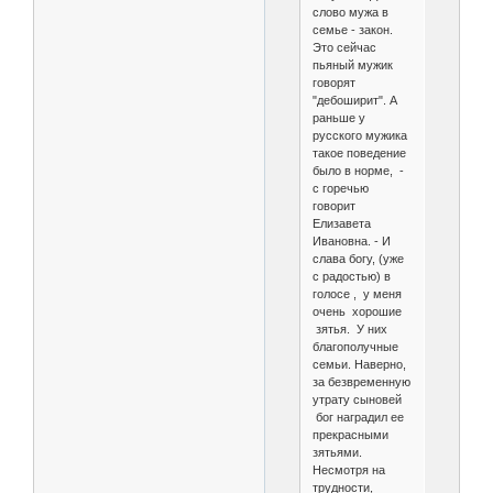
слово мужа в
семье - закон.
Это сейчас
пьяный мужик
говорят
"дебоширит". А
раньше у
русского мужика
такое поведение
было в норме, -
с горечью
говорит
Елизавета
Ивановна. - И
слава богу, (уже
с радостью) в
голосе , у меня
очень хорошие
зятья. У них
благополучные
семьи. Наверно,
за безвременную
утрату сыновей
бог наградил ее
прекрасными
зятьями.
Несмотря на
трудности,