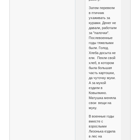
Затем перевели
в птичник
ухаживать за
курами. Денег не
давали, работали
за "палочки".
Послевоенные
годы тяжелыми
были. Голод.
Хлеба досыта не
ели. Пекли свой
хлеб, в котором
была большая
часть картошки,
да чуточку муки.
А за мукой
ездили в
Ковылкино.
Матушка меняла
свои вещи на
муку.
В военные годы
вместе с
взрослыми
Лизонька ездила
в лес на