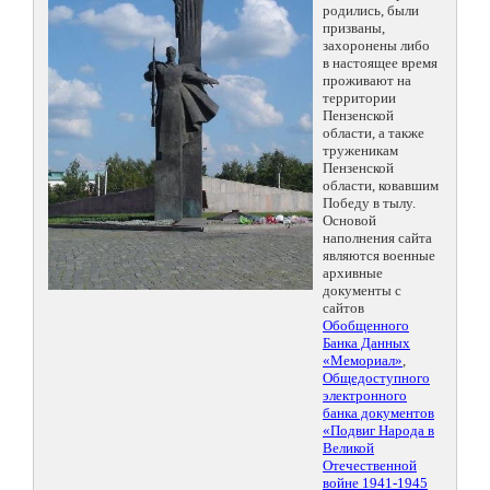
родились, были
призваны,
захоронены либо
в настоящее время
проживают на
территории
Пензенской
области, а также
труженикам
Пензенской
области, ковавшим
Победу в тылу.
Основой
наполнения сайта
являются военные
архивные
документы с
сайтов
Обобщенного
Банка Данных
«Мемориал»
,
Общедоступного
электронного
банка документов
«Подвиг Народа в
Великой
Отечественной
войне 1941-1945