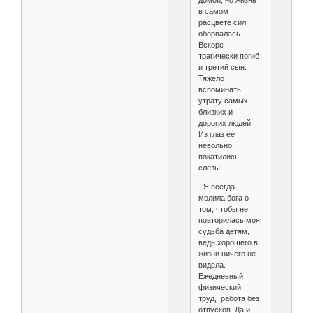
домой, но жизнь
в самом
расцвете сил
оборвалась.
Вскоре
трагически погиб
и третий сын.
Тяжело
вспоминать
утрату самых
близких и
дорогих людей.
Из глаз ее
невольно
покатились
слезы.
- Я всегда
молила бога о
том, чтобы не
повторилась моя
судьба детям,
ведь хорошего в
жизни ничего не
видела.
Ежедневный
физический
труд, работа без
отпусков. Да и