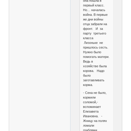
она пошла в
первый класс.
Но… началась
война. В первые
же дни войны
отца забрали на
фронт. И за
парту третьего
класса
Лизоньке не
пришлось сесть.
Нужно было
помогать матери.
Ведь в
хозяйстве была
корова. Надо
было
заготавливать
корма.
- Сена не было,
кормили
соломой,-
вспоминает
Елизавета
Ивановна. -
Жницу на полях
ломали
граблями,