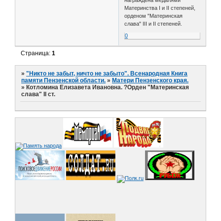
Материнства I и II степеней,
орденом "Материнская
слава" III и II степеней.
0
Страница:
1
»
"Никто не забыт, ничто не забыто". Всенародная Книга
памяти Пензенской области.
»
Матери Пензенского края.
»
Котломина Елизавета Ивановна. ?Орден "Материнская
слава" II ст.