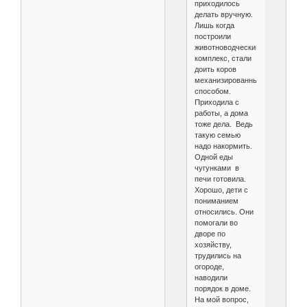
приходилось
делать вручную.
Лишь когда
построили
животноводческий
комплекс, стали
доить коров
механизированным
способом.
Приходила с
работы, а дома
тоже дела. Ведь
такую семью
надо накормить.
Одной еды
чугунками в
печи готовила.
Хорошо, дети с
пониманием
относились. Они
помогали во
дворе по
хозяйству,
трудились на
огороде,
наводили
порядок в доме.
На мой вопрос,