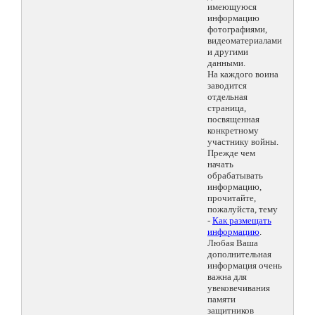
имеющуюся
информацию
фотографиями,
видеоматериалами
и другими
данными.
На каждого воина
заводится
отдельная
страница,
посвященная
конкретному
участнику войны.
Прежде чем
начать
обрабатывать
информацию,
прочитайте,
пожалуйста, тему
-
Как размещать
информацию
.
Любая Ваша
дополнительная
информация очень
важна для
увековечивания
памяти
защитников