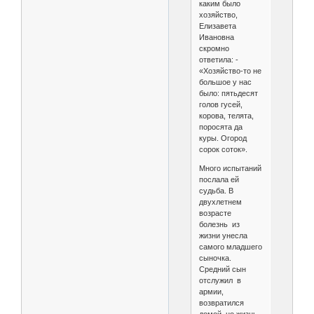
каким было
хозяйство,
Елизавета
Ивановна
скромно
ответила: -
«Хозяйство-то не
большое у нас
было: пятьдесят
голов гусей,
корова, телята,
поросята да
куры. Огород
сорок соток».
Много испытаний
послала ей
судьба. В
двухлетнем
возрасте
болезнь из
жизни унесла
самого младшего
сыночка.
Средний сын
отслужил в
армии,
возвратился