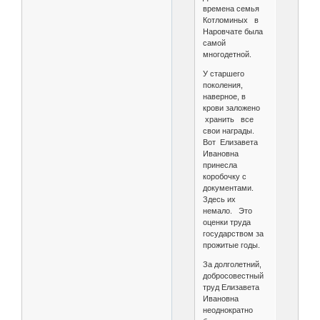
времена семья
Котломиных в
Наровчате была
самой
многодетной.
У старшего
поколения,
наверное, в
крови заложено
хранить все
свои награды.
Вот Елизавета
Ивановна
принесла
коробочку с
документами.
Здесь их
немало. Это
оценки труда
государством за
прожитые годы.
За долголетний,
добросовестный
труд Елизавета
Ивановна
неоднократно