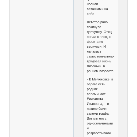
носили
вязанками на
себе.
Детство рано
покинуло
девчушку. Отец
попал в плен, с
фронта не
вернулся. И
началась
самостоятельная
трудовая жизнь
Лизоньки в
раннем возрасте.
- В Мелюковке в
овраге есть
родник, -
вспоминает
Елизавета
Ивановна, - в
низине были
залежи торфа.
Вот мы его с
односельчанами
и
разрабатывали.