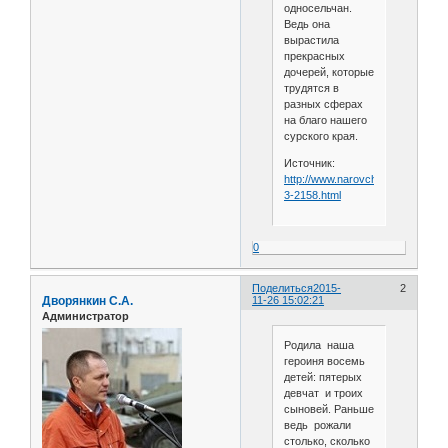
односельчан.
Ведь она
вырастила
прекрасных
дочерей, которые
трудятся в
разных сферах
на благо нашего
сурского края.
Источник:
http://www.narovchat.ru/news-
3-2158.html
0
Поделиться
2015-
2
Дворянкин С.А.
11-26 15:02:21
Администратор
Родила наша
героиня восемь
детей: пятерых
девчат и троих
сыновей. Раньше
ведь рожали
столько, сколько