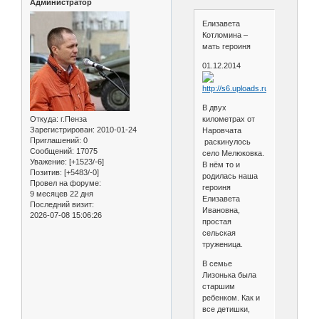
Администратор
Елизавета
Котломина –
мать героиня
01.12.2014
В двух
Откуда:
г.Пенза
километрах от
Зарегистрирован
: 2010-01-24
Наровчата
Приглашений:
0
раскинулось
Сообщений:
17075
село Мелюковка.
Уважение:
[+1523/-6]
В нём то и
Позитив:
[+5483/-0]
родилась наша
Провел на форуме:
героиня
9 месяцев 22 дня
Елизавета
Последний визит:
Ивановна,
2026-07-08 15:06:26
простая
сельская
труженица.
В семье
Лизонька была
старшим
ребенком. Как и
все детишки,