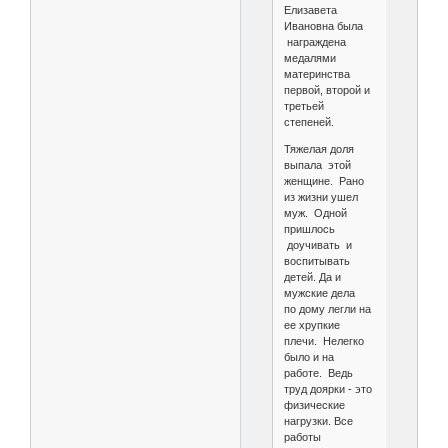
Елизавета
Ивановна была
награждена
медалями
материнства
первой, второй и
третьей
степеней.
Тяжелая доля
выпала этой
женщине. Рано
из жизни ушел
муж. Одной
пришлось
доучивать и
воспитывать
детей. Да и
мужские дела
по дому легли на
ее хрупкие
плечи. Нелегко
было и на
работе. Ведь
труд доярки - это
физические
нагрузки. Все
работы