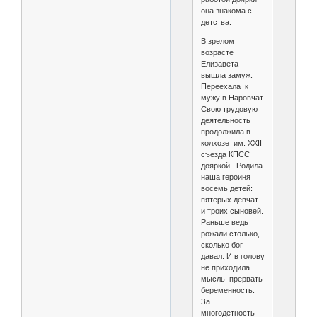
она знакома с
детства.
В зрелом
возрасте
Елизавета
вышла замуж.
Переехала к
мужу в Наровчат.
Свою трудовую
деятельность
продолжила в
колхозе им. ХХII
съезда КПСС
дояркой. Родила
наша героиня
восемь детей:
пятерых девчат
и троих сыновей.
Раньше ведь
рожали столько,
сколько бог
давал. И в голову
не приходила
мысль прервать
беременность.
За
многодетность