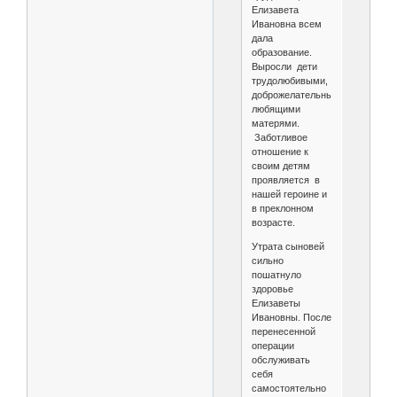
Елизавета
Ивановна всем
дала
образование.
Выросли дети
трудолюбивыми,
доброжелательными,
любящими
матерями.
Заботливое
отношение к
своим детям
проявляется в
нашей героине и
в преклонном
возрасте.
Утрата сыновей
сильно
пошатнуло
здоровье
Елизаветы
Ивановны. После
перенесенной
операции
обслуживать
себя
самостоятельно