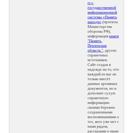
гг.»
,
государственной
информационной
системы «Память
народа»
(проекты
Министерства
обороны РФ),
информация
книги
"Память.
Пензенская
область."
, других
справочных
источников.
Сайт создан в
надежде на то, что
каждый из нас не
только внесёт
данные архивных
документов, но и
дополнит сухую
справочную
информацию
своими бережно
сохраненными
воспоминаниями о
тех, кого уже нет с
нами рядом,
рассказами о ныне