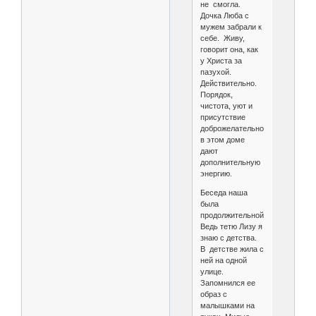
не смогла.
Дочка Люба с
мужем забрали к
себе. Живу,
говорит она, как
у Христа за
пазухой.
Действительно.
Порядок,
чистота, уют и
присутствие
доброжелательности
в этом доме
дают
дополнительную
энергию.
Беседа наша
была
продолжительной.
Ведь тетю Лизу я
знаю с детства.
В детстве жила с
ней на одной
улице.
Запомнился ее
образ с
малышками на