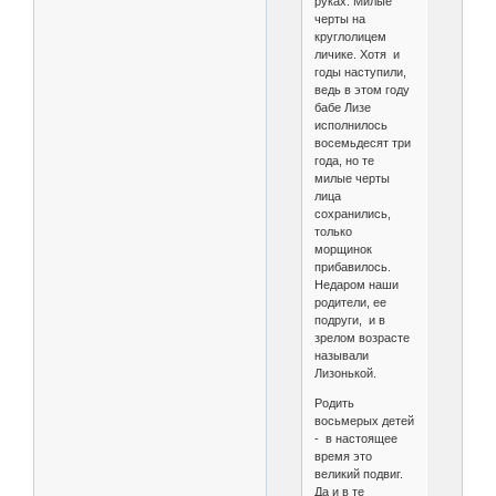
руках. Милые
черты на
круглолицем
личике. Хотя и
годы наступили,
ведь в этом году
бабе Лизе
исполнилось
восемьдесят три
года, но те
милые черты
лица
сохранились,
только
морщинок
прибавилось.
Недаром наши
родители, ее
подруги, и в
зрелом возрасте
называли
Лизонькой.
Родить
восьмерых детей
- в настоящее
время это
великий подвиг.
Да и в те