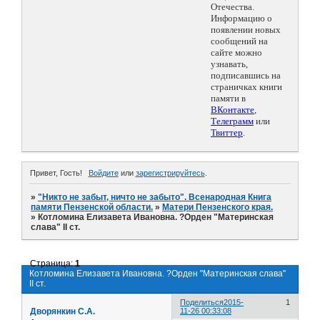
Отечества.
Информацию о
появлении новых
сообщений на
сайте можно
узнавать,
подписавшись на
страничках книги
памяти в
ВКонтакте
,
Телеграмм
или
Твиттер
.
Привет, Гость!
Войдите
или
зарегистрируйтесь
.
»
"Никто не забыт, ничто не забыто". Всенародная Книга
памяти Пензенской области.
»
Матери Пензенского края.
»
Котломина Елизавета Ивановна. ?Орден "Материнская
слава" II ст.
Страница:
1
Котломина Елизавета Ивановна. ?Орден "Материнская слава"
II ст.
Поделиться
2015-
1
Дворянкин С.А.
11-26 00:33:08