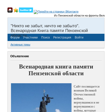
Из Пензенской области на фронты Великой Оте
"Никто не забыт, ничто не забыто".
Всенародная Книга памяти Пензенской
области.
Форум
Участники
Поиск
Регистрация
Войти
Активные темы
Объявление
Всенародная книга памяти
Пензенской области
Сайт посвящается
воинам Великой
Отечественной
войны,
вернувшимся и не
вернувшимся с
войны, которые