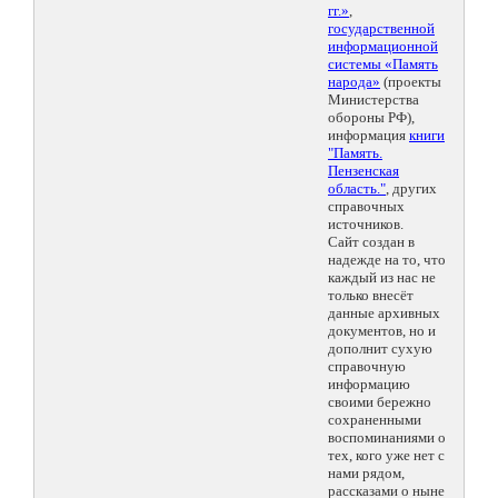
гг.»
,
государственной
информационной
системы «Память
народа»
(проекты
Министерства
обороны РФ),
информация
книги
"Память.
Пензенская
область."
, других
справочных
источников.
Сайт создан в
надежде на то, что
каждый из нас не
только внесёт
данные архивных
документов, но и
дополнит сухую
справочную
информацию
своими бережно
сохраненными
воспоминаниями о
тех, кого уже нет с
нами рядом,
рассказами о ныне