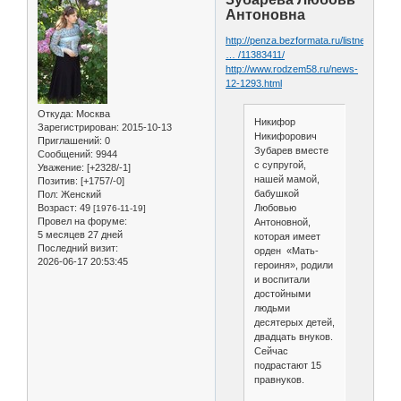
Антоновна
http://penza.bezformata.ru/listnews/bes
… /11383411/
http://www.rodzem58.ru/news-
12-1293.html
Откуда:
Москва
Никифор
Зарегистрирован
: 2015-10-13
Никифорович
Приглашений:
0
Зубарев вместе
Сообщений:
9944
с супругой,
Уважение:
[+2328/-1]
нашей мамой,
Позитив:
[+1757/-0]
бабушкой
Пол:
Женский
Возраст:
49
Любовью
[1976-11-19]
Провел на форуме:
Антоновной,
5 месяцев 27 дней
которая имеет
Последний визит:
орден «Мать-
2026-06-17 20:53:45
героиня», родили
и воспитали
достойными
людьми
десятерых детей,
двадцать внуков.
Сейчас
подрастают 15
правнуков.