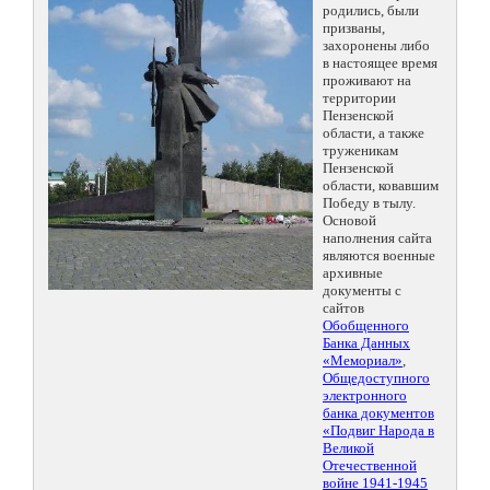
родились, были
призваны,
захоронены либо
в настоящее время
проживают на
территории
Пензенской
области, а также
труженикам
Пензенской
области, ковавшим
Победу в тылу.
Основой
наполнения сайта
являются военные
архивные
документы с
сайтов
Обобщенного
Банка Данных
«Мемориал»
,
Общедоступного
электронного
банка документов
«Подвиг Народа в
Великой
Отечественной
войне 1941-1945