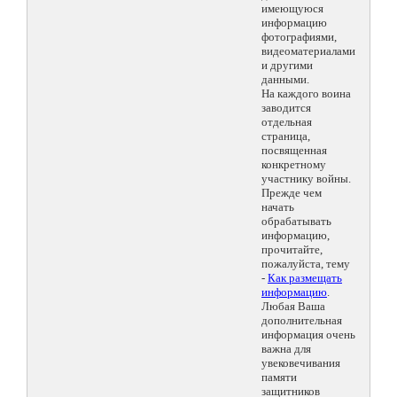
имеющуюся
информацию
фотографиями,
видеоматериалами
и другими
данными.
На каждого воина
заводится
отдельная
страница,
посвященная
конкретному
участнику войны.
Прежде чем
начать
обрабатывать
информацию,
прочитайте,
пожалуйста, тему
-
Как размещать
информацию
.
Любая Ваша
дополнительная
информация очень
важна для
увековечивания
памяти
защитников