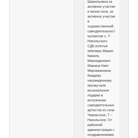
Шамильевна за
активное участие
в жизни села, за
активное участие
в
художественной
самодеятельности
коллектив с. Т-
Никольского
СДК,золотые
юбиляры Мамин
Камиль
Мавлединович
Мамина Наят
Мирзажановна.
Каждому
награжденному
прозвучали
музыкальные
подарки в
исполнении
самодеятельных
артистов из села
Черкасское, Т –
Никольское. От
районной
администрации с
поздравлениями