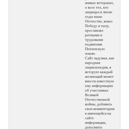
живых ветеранах,
о всех тех, кто
защищал в лихие
годы наше
Отечество, ковал
Победу в тылу,
прославлял
ратными и
трудовыми
подвигами
Пензенскую
землю.
Сайт задуман, как
народная
энциклопедия, в
которую каждый
желающий может
внести известную
ему информацию
об участниках
Великой
Отечественной
войны, добавить
свои комментарии
к имеющейся на
сайте
информации,
дополнить