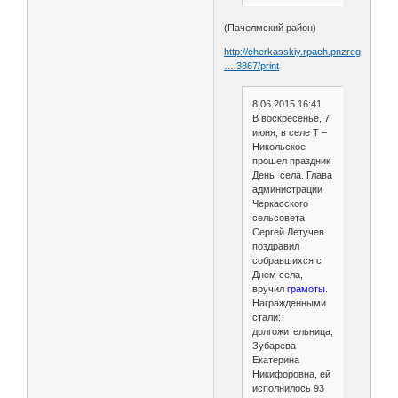
(Пачелмский район)
http://cherkasskiy.rpach.pnzreg.ru/new
… 3867/print
8.06.2015 16:41
В воскресенье, 7
июня, в селе Т –
Никольское
прошел праздник
День села. Глава
администрации
Черкасского
сельсовета
Сергей Летучев
поздравил
собравшихся с
Днем села,
вручил
грамоты
.
Награжденными
стали:
долгожительница,
Зубарева
Екатерина
Никифоровна, ей
исполнилось 93