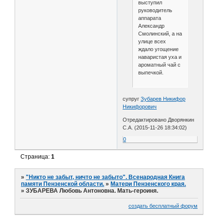
выступил
руководитель
аппарата
Александр
Смолинский, а на
улице всех
ждало угощение
наваристая уха и
ароматный чай с
выпечкой.
супруг
Зубарев Никифор
Никифорович
Отредактировано Дворянкин
С.А. (2015-11-26 18:34:02)
0
Страница:
1
»
"Никто не забыт, ничто не забыто". Всенародная Книга
памяти Пензенской области.
»
Матери Пензенского края.
»
ЗУБАРЕВА Любовь Антоновна. Мать-героиня.
создать бесплатный форум