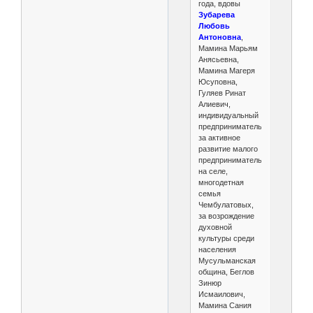
года, вдовы
Зубарева
Любовь
Антоновна
,
Мамина Марьям
Анясьевна,
Мамина Магеря
Юсуповна,
Гуляев Ринат
Алиевич,
индивидуальный
предприниматель
за активное
развитие малого
предпринимательства
на селе,
многодетная
семья
Чембулатовых,
за возрождение
духовной
культуры среди
населения
Мусульманская
община, Беглов
Зинюр
Исмаилович,
Мамина Сания