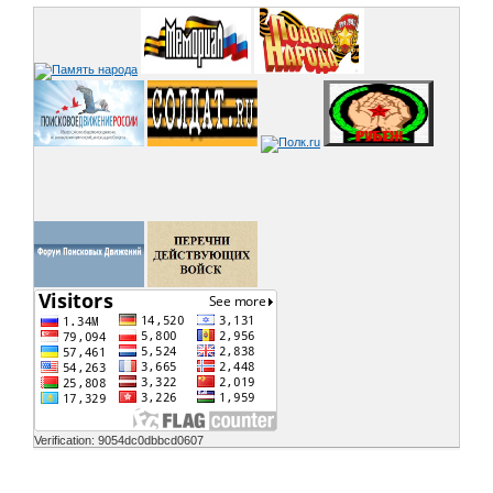
Verification: 9054dc0dbbcd0607