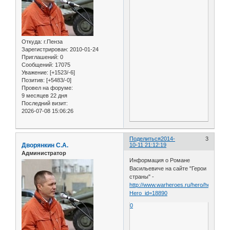
Откуда:
г.Пенза
Зарегистрирован
: 2010-01-24
Приглашений:
0
Сообщений:
17075
Уважение:
[+1523/-6]
Позитив:
[+5483/-0]
Провел на форуме:
9 месяцев 22 дня
Последний визит:
2026-07-08 15:06:26
Поделиться
2014-
3
Дворянкин С.А.
10-11 21:12:19
Администратор
Информация о Романе
Васильевиче на сайте "Герои
страны" -
http://www.warheroes.ru/hero/hero.asp?
Hero_id=18890
0