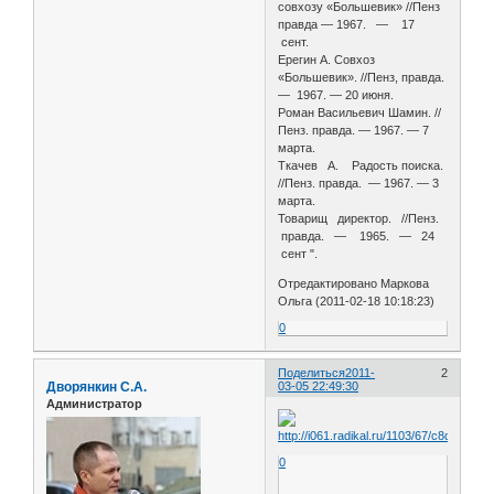
совхозу «Большевик» //Пенз
правда — 1967. — 17
сент.
Ерегин А. Совхоз
«Большевик». //Пенз, правда.
— 1967. — 20 июня.
Роман Васильевич Шамин. //
Пенз. правда. — 1967. — 7
марта.
Ткачев А. Радость поиска.
//Пенз. правда. — 1967. — 3
марта.
Товарищ директор. //Пенз.
правда. — 1965. — 24
сент ".
Отредактировано Маркова
Ольга (2011-02-18 10:18:23)
0
Поделиться
2011-
2
Дворянкин С.А.
03-05 22:49:30
Администратор
0