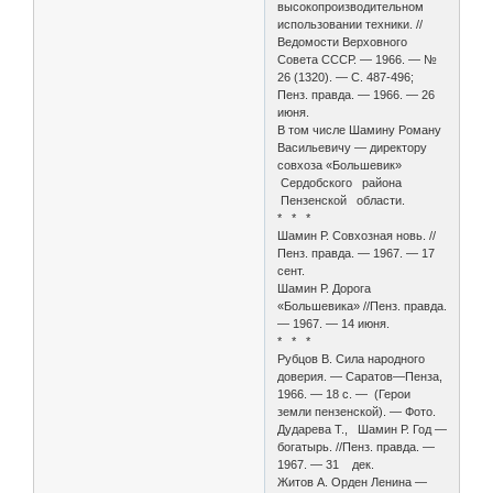
высокопроизводительном
использовании техники. //
Ведомости Верховного
Совета СССР. — 1966. — №
26 (1320). — С. 487-496;
Пенз. правда. — 1966. — 26
июня.
В том числе Шамину Роману
Васильевичу — директору
совхоза «Большевик»
Сердобского района
Пензенской области.
* * *
Шамин Р. Совхозная новь. //
Пенз. правда. — 1967. — 17
сент.
Шамин Р. Дорога
«Большевика» //Пенз. правда.
— 1967. — 14 июня.
* * *
Рубцов В. Сила народного
доверия. — Саратов—Пенза,
1966. — 18 с. — (Герои
земли пензенской). — Фото.
Дударева Т., Шамин Р. Год —
богатырь. //Пенз. правда. —
1967. — 31 дек.
Житов А. Орден Ленина —