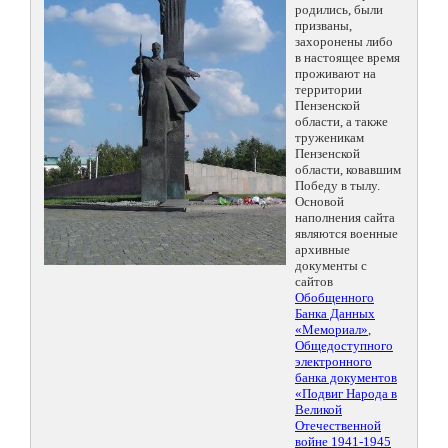
родились, были
призваны,
захоронены либо
в настоящее время
проживают на
территории
Пензенской
области, а также
труженикам
Пензенской
области, ковавшим
Победу в тылу.
Основой
наполнения сайта
являются военные
архивные
документы с
сайтов
Обобщенного
Банка Данных
«Мемориал»
,
Общедоступного
электронного
банка документов
«Подвиг Народа в
Великой
Отечественной
войне 1941-1945