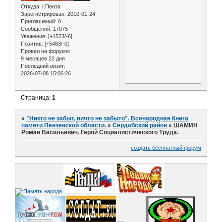
Откуда:
г.Пенза
Зарегистрирован
: 2010-01-24
Приглашений:
0
Сообщений:
17075
Уважение:
[+1523/-6]
Позитив:
[+5483/-0]
Провел на форуме:
9 месяцев 22 дня
Последний визит:
2026-07-08 15:06:26
Страница:
1
»
"Никто не забыт, ничто не забыто". Всенародная Книга
памяти Пензенской области.
»
Сердобский район
»
ШАМИН
Роман Васильевич. Герой Социалистического Труда.
создать бесплатный форум