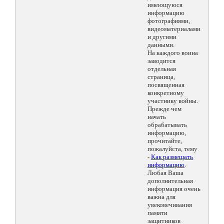
имеющуюся
информацию
фотографиями,
видеоматериалами
и другими
данными.
На каждого воина
заводится
отдельная
страница,
посвященная
конкретному
участнику войны.
Прежде чем
начать
обрабатывать
информацию,
прочитайте,
пожалуйста, тему
-
Как размещать
информацию
.
Любая Ваша
дополнительная
информация очень
важна для
увековечивания
памяти
защитников