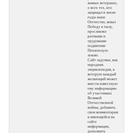
живых ветеранах,
о всех тех, кто
защищал в лихие
годы наше
Отечество, ковал
Победу в тылу,
прославлял
ратными и
трудовыми
подвигами
Пензенскую
землю.
Сайт задуман, как
народная
энциклопедия, в
которую каждый
желающий может
внести известную
ему информацию
об участниках
Великой
Отечественной
войны, добавить
свои комментарии
к имеющейся на
сайте
информации,
дополнить