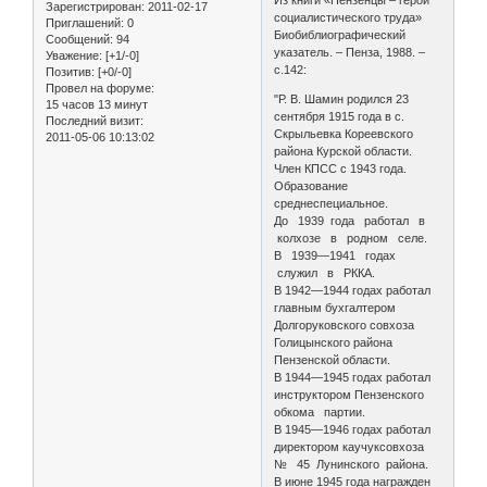
Зарегистрирован
: 2011-02-17
социалистического труда»
Приглашений:
0
Биобиблиографический
Сообщений:
94
указатель. – Пенза, 1988. –
Уважение:
[+1/-0]
с.142:
Позитив:
[+0/-0]
Провел на форуме:
"Р. В. Шамин родился 23
15 часов 13 минут
сентября 1915 года в с.
Последний визит:
Скрыльевка Кореевского
2011-05-06 10:13:02
района Курской области.
Член КПСС с 1943 года.
Образование
среднеспециальное.
До 1939 года работал в
колхозе в родном селе.
В 1939—1941 годах
служил в РККА.
В 1942—1944 годах работал
главным бухгалтером
Долгоруковского совхоза
Голицынского района
Пензенской области.
В 1944—1945 годах работал
инструктором Пензенского
обкома партии.
В 1945—1946 годах работал
директором каучуксовхоза
№ 45 Лунинского района.
В июне 1945 года награжден