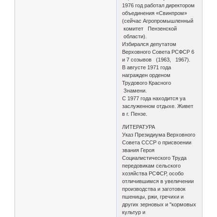
1976 год работал директором
объединения «Свинпром»
(сейчас Агропромышленный
комитет Пензенской
области).
Избирался депутатом
Верховного Совета РСФСР 6
и 7 созывов (1963, 1967).
В августе 1971 года
награжден орденом
Трудового Красного
Знамени.
С 1977 года находится yа
заслуженном отдыхе. Живет
в г. Пензе.
ЛИТЕРАТУРА
Указ Президиума Верховного
Совета СССР о присвоении
звания Героя
Социалистического Труда
передовикам сельского
хозяйства РСФСР, особо
отличившимся в увеличении
производства и заготовок
пшеницы, ржи, гречихи и
других зерновых и "кормовых
культур и