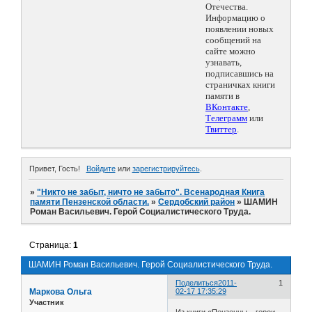
Отечества.
Информацию о
появлении новых
сообщений на
сайте можно
узнавать,
подписавшись на
страничках книги
памяти в
ВКонтакте
,
Телеграмм
или
Твиттер
.
Привет, Гость!
Войдите
или
зарегистрируйтесь
.
»
"Никто не забыт, ничто не забыто". Всенародная Книга
памяти Пензенской области.
»
Сердобский район
»
ШАМИН
Роман Васильевич. Герой Социалистического Труда.
Страница:
1
ШАМИН Роман Васильевич. Герой Социалистического Труда.
Поделиться
2011-
1
Маркова Ольга
02-17 17:35:29
Участник
Из книги «Пензенцы – герои