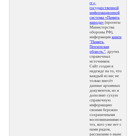
гг.»
,
государственной
информационной
системы «Память
народа»
(проекты
Министерства
обороны РФ),
информация
книги
"Память.
Пензенская
область."
, других
справочных
источников.
Сайт создан в
надежде на то, что
каждый из нас не
только внесёт
данные архивных
документов, но и
дополнит сухую
справочную
информацию
своими бережно
сохраненными
воспоминаниями о
тех, кого уже нет с
нами рядом,
рассказами о ныне