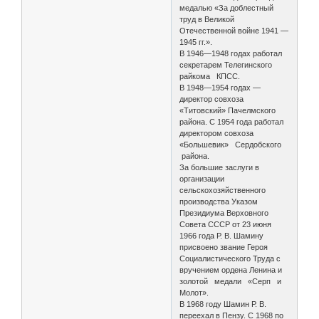
медалью «За доблестный
труд в Великой
Отечественной войне 1941 —
1945 гг.».
В 1946—1948 годах работал
секретарем Телегинского
райкома КПСС.
В 1948—1954 годах —
директор совхоза
«Титовский» Пачелмского
района. С 1954 года работал
директором совхоза
«Большевик» Сердобского
района.
За большие заслуги в
организации
сельскохозяйственного
производства Указом
Президиума Верховного
Совета СССР от 23 июня
1966 года Р. В. Шамину
присвоено звание Героя
Социалистического Труда с
вручением ордена Ленина и
золотой медали «Серп и
Молот».
В 1968 году Шамин Р. В.
переехал в Пензу. С 1968 по