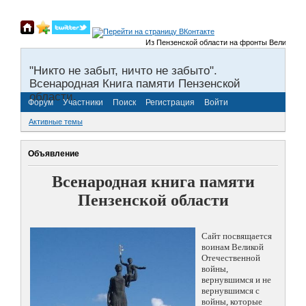
Из Пензенской области на фронты Великой Отеч
"Никто не забыт, ничто не забыто".
Всенародная Книга памяти Пензенской
области.
Форум
Участники
Поиск
Регистрация
Войти
Активные темы
Объявление
Всенародная книга памяти
Пензенской области
Сайт посвящается
воинам Великой
Отечественной
войны,
вернувшимся и не
вернувшимся с
войны, которые