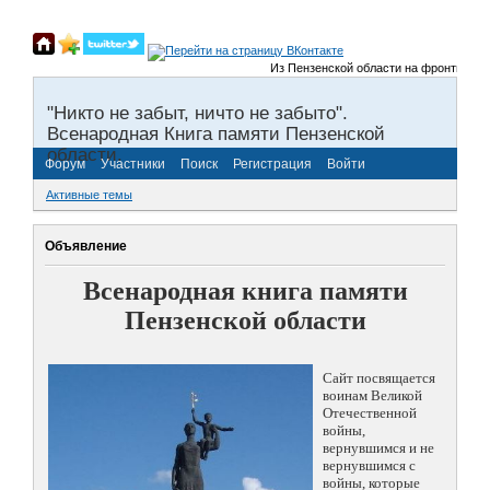
Из Пензенской области на фронты Велик
"Никто не забыт, ничто не забыто".
Всенародная Книга памяти Пензенской
области.
Форум
Участники
Поиск
Регистрация
Войти
Активные темы
Объявление
Всенародная книга памяти
Пензенской области
Сайт посвящается
воинам Великой
Отечественной
войны,
вернувшимся и не
вернувшимся с
войны, которые