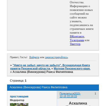
Отечества.
Информацию о
появлении новых
сообщений на
сайте можно
узнавать,
подписавшись на
страничках книги
памяти в
ВКонтакте
,
Телеграмм
или
Твиттер
.
Привет, Гость!
Войдите
или
зарегистрируйтесь
.
»
"Никто не забыт, ничто не забыто". Всенародная Книга
памяти Пензенской области.
»
Матери Пензенского края.
»
Аскалина (Винокурова) Раиса Филипповна
Страница:
1
Аскалина (Винокурова) Раиса Филипповна
Поделиться
2015-
1
простомария
12-15 22:19:15
Модератор
Аскалина