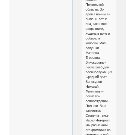
Пензенской
области. Во
время войны ей
было 11 лет. И
она, как и все
сверстники,
ходила в поле и
собирала
колоски. Мать
бабушки –
Матрена
Егоровна
Винокурова -
пекла хлеб для
военнослужащих.
Средний брат
Винокуров
Николай
Филиппович
погиб при
освобождении
Польши. Был
танкистом.
Сгорел в танке.
Через Интернет
мы разыскали
его фамилию на
мемориальной