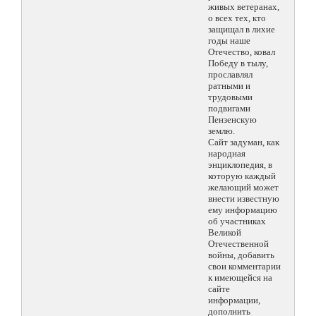
живых ветеранах,
о всех тех, кто
защищал в лихие
годы наше
Отечество, ковал
Победу в тылу,
прославлял
ратными и
трудовыми
подвигами
Пензенскую
землю.
Сайт задуман, как
народная
энциклопедия, в
которую каждый
желающий может
внести известную
ему информацию
об участниках
Великой
Отечественной
войны, добавить
свои комментарии
к имеющейся на
сайте
информации,
дополнить