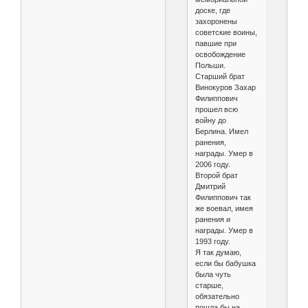
доске, где
захоронены
советские воины,
павшие при
освобождение
Польши.
Старший брат
Винокуров Захар
Филиппович
прошел всю
войну до
Берлина. Имел
ранения,
награды. Умер в
2006 году.
Второй брат
Дмитрий
Филиппович так
же воевал, имея
ранения и
награды. Умер в
1993 году.
Я так думаю,
если бы бабушка
была чуть
старше,
обязательно
пошла бы на