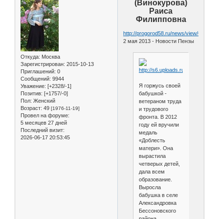
(Винокурова)
Раиса
Филипповна
http://progorod58.ru/news/view/64736
2 мая 2013 - Новости Пензы
Откуда:
Москва
Зарегистрирован
: 2015-10-13
Приглашений:
0
Сообщений:
9944
Я горжусь своей
Уважение:
[+2328/-1]
Позитив:
[+1757/-0]
бабушкой -
Пол:
Женский
ветераном труда
Возраст:
49
[1976-11-19]
и трудового
Провел на форуме:
фронта. В 2012
5 месяцев 27 дней
году ей вручили
Последний визит:
медаль
2026-06-17 20:53:45
«Доблесть
матери». Она
вырастила
четверых детей,
дала всем
образование.
Выросла
бабушка в селе
Александровка
Бессоновского
района