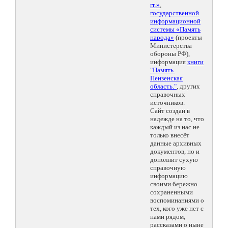
гг.»
,
государственной
информационной
системы «Память
народа»
(проекты
Министерства
обороны РФ),
информация
книги
"Память.
Пензенская
область."
, других
справочных
источников.
Сайт создан в
надежде на то, что
каждый из нас не
только внесёт
данные архивных
документов, но и
дополнит сухую
справочную
информацию
своими бережно
сохраненными
воспоминаниями о
тех, кого уже нет с
нами рядом,
рассказами о ныне