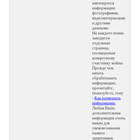
имеющуюся
информацию
фотографиями,
видеоматериалами
и другими
данными.
На каждого воина
заводится
отдельная
страница,
посвященная
конкретному
участнику войны.
Прежде чем
начать
обрабатывать
информацию,
прочитайте,
пожалуйста, тему
-
Как размещать
информацию
.
Любая Ваша
дополнительная
информация очень
важна для
увековечивания
памяти
защитников