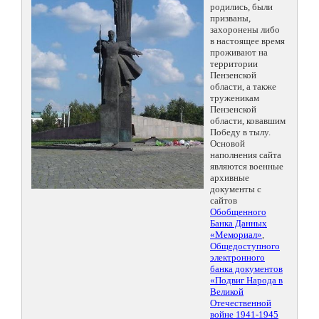
родились, были
призваны,
захоронены либо
в настоящее время
проживают на
территории
Пензенской
области, а также
труженикам
Пензенской
области, ковавшим
Победу в тылу.
Основой
наполнения сайта
являются военные
архивные
документы с
сайтов
Обобщенного
Банка Данных
«Мемориал»
,
Общедоступного
электронного
банка документов
«Подвиг Народа в
Великой
Отечественной
войне 1941-1945