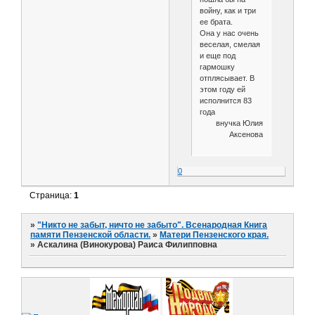
войну, как и три
ее брата.
Она у нас очень
веселая, смелая
и еще под
гармошку
отплясывает. В
этом году ей
исполнится 83
года
внучка Юлия
Аксенова
0
Страница:
1
»
"Никто не забыт, ничто не забыто". Всенародная Книга
памяти Пензенской области.
»
Матери Пензенского края.
»
Аскалина (Винокурова) Раиса Филипповна