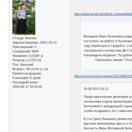
http://www.gorod-serdobsk.ru/people/det
Володина Вера Яковлевна родил
Откуда:
Москва
поступить на работу в Кузнецки
Зарегистрирован
: 2015-10-13
году переехала в Сердобск, ст
Приглашений:
0
театрального коллектива ДК СЧЗ
Сообщений:
9944
Награждена медалью "За доблест
Уважение:
[+2328/-1]
Присвоено звание "Почётный 
Позитив:
[+1757/-0]
Пол:
Женский
Возраст:
49
[1976-11-19]
Провел на форуме:
http://rserd.pnzreg.ru/news/2013/08/16/
5 месяцев 27 дней
Последний визит:
2026-06-17 20:53:45
16.08.2013 14:12
Представительная делегация у
начальника отдела организации
Антоновой и заведующей отдел
чтобы поздравить ее с замеча
В этот день бывшему режиссеру
вручили имениннице цветы и по
бытность Веры Володиной била