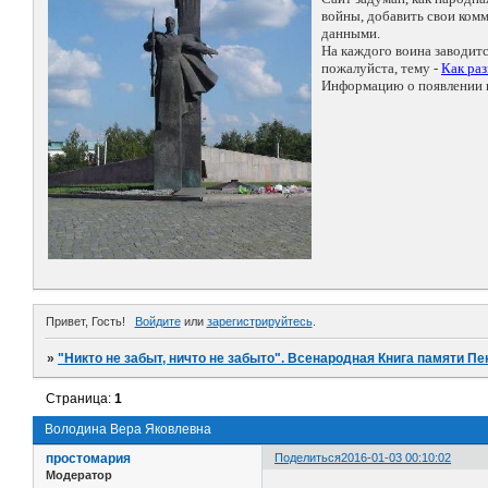
войны, добавить свои ко
данными.
На каждого воина заводит
пожалуйста, тему -
Как ра
Информацию о появлении н
Привет, Гость!
Войдите
или
зарегистрируйтесь
.
»
"Никто не забыт, ничто не забыто". Всенародная Книга памяти Пе
Страница:
1
Володина Вера Яковлевна
простомария
Поделиться
2016-01-03 00:10:02
Модератор