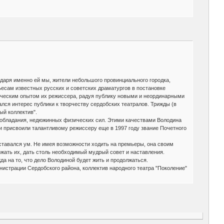
одаря именно ей мы, жители небольшого провинциального городка,
ьесам известных русских и советских драматургов в постановке
орческим опытом их режиссера, радуя публику новыми и неординарными
лся интерес публики к творчеству сердобских театралов. Трижды (в
ый коллектив".
ообладания, недюжинных физических сил. Этими качествами Володина
и присвоили талантливому режиссеру еще в 1997 году звание Почетного
ставался ум. Не имея возможности ходить на премьеры, она своим
жать их, дать столь необходимый мудрый совет и наставления.
а на то, что дело Володиной будет жить и продолжаться.
нистрации Сердобского района, коллектив народного театра "Поколение"