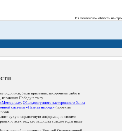
Из Пензенской области на фронты Вели
асти
ые родились, были призваны, захоронены либо в
, ковавшим Победу в тылу.
 «Мемориал»
,
Общедоступного электронного банка
онной системы «Память народа»
(проекты
ников.
дополнит сухую справочную информацию своими
анах, о всех тех, кто защищал в лихие годы наше
нформацию об участниках Великой Отечественной