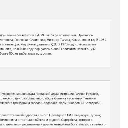
ачалом войны поступить в ГИТИС не было возможным. Пришлось
отовска, Горловки, Славянска, Нижнего Тагила, Камышина и т.д. В 1961
а машзавода, худ. руководителем РДК. В 1973 году- руководитель
пенсию, но в 1984 году вернулась в свой коллектив, затем в РДК.
Более 50 лет работала в искусстве.
 руководителя аппарата городской администрации Галины Руденко,
мплексного центра социального обслуживания населения Татьяны
Почетного гражданина города Сердобска Веры Яковлевны Володиной,
и приветственный адрес от самого Президента РФ Владимира Путина,
поминаниям о театральной жизни родного Сердобска, которая в
и с газетными рецензиями и другие материалы богатейшего семейного