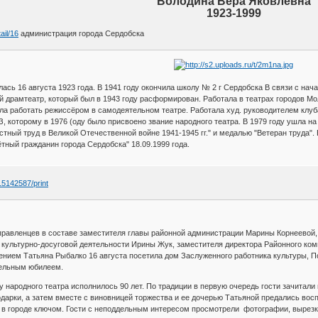
Володина Вера Яковлевна
1923-1999
ail/16
администрация города Сердобска
ась 16 августа 1923 года. В 1941 году окончила школу № 2 г Сердобска В связи с н
й драмтеатр, который был в 1943 году расформирован. Работала в театрах городов Мол
ала работать режиссёром в самодеятельном театре. Работала худ. руководителем клуб
, которому в 1976 (оду было присвоено звание народного театра. В 1979 году ушла на 
ный труд в Великой Отечественной войне 1941-1945 гг." и медалью "Ветеран труда". 
гражданин города Сердобска" 18.09.1999 года.
15142587/print
правленцев в составе заместителя главы районной администрации Марины Корнеевой,
 культурно-досуговой деятельности Ирины Жук, заместителя директора Районного ко
ением Татьяна Рыбалко 16 августа посетила дом Заслуженного работника культуры, 
тельным юбилеем.
 народного театра исполнилось 90 лет. По традиции в первую очередь гости зачитал
дарки, а затем вместе с виновницей торжества и ее дочерью Татьяной предались вос
 в городе ключом. Гости с неподдельным интересом просмотрели фотографии, вырезк