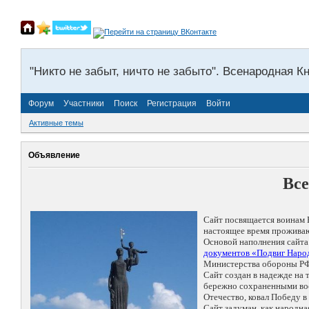
"Никто не забыт, ничто не забыто". Всенародная К
Форум
Участники
Поиск
Регистрация
Войти
Активные темы
Объявление
Все
Сайт посвящается воинам 
настоящее время проживаю
Основой наполнения сайта
документов «Подвиг Народ
Министерства обороны РФ
Сайт создан в надежде на
бережно сохраненными восп
Отечество, ковал Победу 
Сайт задуман, как народн