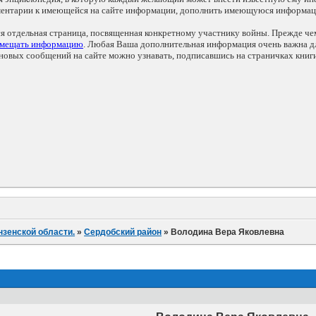
мментарии к имеющейся на сайте информации, дополнить имеющуюся информа
ся отдельная страница, посвященная конкретному участнику войны. Прежде ч
змещать информацию
. Любая Ваша дополнительная информация очень важна дл
овых сообщений на сайте можно узнавать, подписавшись на страничках книг
нзенской области.
»
Сердобский район
»
Володина Вера Яковлевна