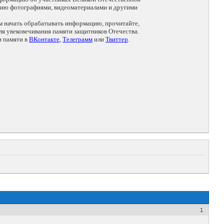
цию фотографиями, видеоматериалами и другими
ем начать обрабатывать информацию, прочитайте,
я увековечивания памяти защитников Отечества.
и памяти в
ВКонтакте
,
Телеграмм
или
Твиттер
.
1