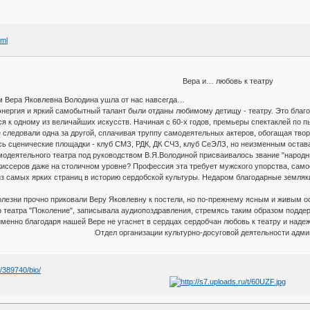
tml
Вера и… любовь к театру
м Вера Яковлевна Володина ушла от нас навсегда…
энергия и яркий самобытный талант были отданы любимому детищу - театру. Это благ
 к одному из величайших искусств. Начиная с 60-х годов, премьеры спектаклей по п
 следовали одна за другой, сплачивая труппу самодеятельных актеров, обогащая тв
ь сценические площадки - клуб СМЗ, РДК, ДК СЧЗ, клуб СеЭЛЗ, но неизменным остава
самодеятельного театра под руководством В.Я.Володиной присваивалось звание "народн
иссеров даже на столичном уровне? Профессия эта требует мужского упорства, сам
из самых ярких страниц в историю сердобской культуры. Недаром благодарные земляк
олезни прочно приковали Веру Яковлевну к постели, но по-прежнему ясным и живым о
 театра "Поколение", записывала аудиопоздравления, стремясь таким образом поддер
менно благодаря нашей Вере не угаснет в сердцах сердобчан любовь к театру и надежд
Отдел организации культурно-досуговой деятельности адми
v/389740/bio/