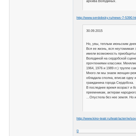
архива Володиных.
http://www.serdobsky.ru/news-7-5390.h
30.09.2015
Но, увы, теплым июньским дне
Вся ее жизнь, вся неутомимая 
имели возможность приобщиться
Володиной на сердобской сцене
прочтениями классики. Менялис
1964, 1976 и 1989 гг.) труппе 
Много ли мы знаем женщин-реж
обладала сполна, вписав одну 
гражданина города Сердобска.
В последнее время возраст и б
преемникам, актерам народного
…Опустела без нее земля. Но и
http://www.kino-teatr.ru/teatr/acter/w/so
0