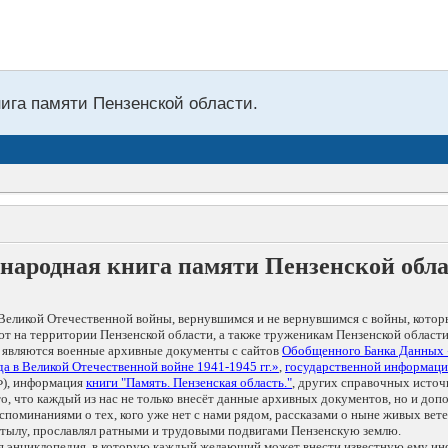
нига памяти Пензенской области.
народная книга памяти Пензенской обл
Великой Отечественной войны, вернувшимся и не вернувшимся с войны, котор
т на территории Пензенской области, а также труженикам Пензенской области
 являются военные архивные документы с сайтов
Обобщенного Банка Данных
а в Великой Отечественной войне 1941-1945 гг.»
,
государственной информаци
), информация
книги "Память. Пензенская область."
, других справочных источ
 то, что каждый из нас не только внесёт данные архивных документов, но и 
оминаниями о тех, кого уже нет с нами рядом, рассказами о ныне живых ветер
в тылу, прославлял ратными и трудовыми подвигами Пензенскую землю.
ая энциклопедия, в которую каждый желающий может внести известную ему и