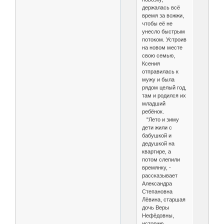
держалась всё
время за вожжи,
чтобы её не
унесло быстрым
потоком. Устроив
на новом месте
свою семью,
Ксения
отправилась к
мужу и была
рядом целый год,
там и родился их
младший
ребёнок.
"Лето и зиму
дети жили с
бабушкой и
дедушкой на
квартире, а
потом слепили
времянку, -
рассказывает
Александра
Степановна
Лёвина, старшая
дочь Веры
Нефёдовны,
историю,