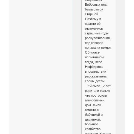
Бобровых она
была самой
старшей.
Поэтому в
памяти её
отложились
страшные годы
раскулачивания,
под которое
попала их семья.
Об ужасе,
испытанном
тогда, Вера
Нефёдовна
впоследствии
рассказывала
своим детям.
Ей было 12 лет,
родители только
что построили
глинобитный
дом. Жили
вместе с
бабушкой и
дедушкой,
большое
хозяйство
держали. Кто эти