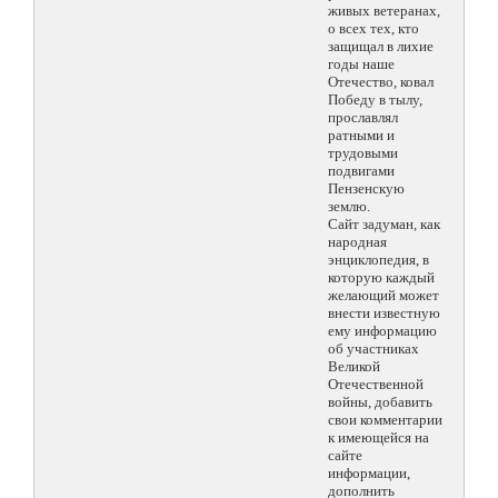
живых ветеранах,
о всех тех, кто
защищал в лихие
годы наше
Отечество, ковал
Победу в тылу,
прославлял
ратными и
трудовыми
подвигами
Пензенскую
землю.
Сайт задуман, как
народная
энциклопедия, в
которую каждый
желающий может
внести известную
ему информацию
об участниках
Великой
Отечественной
войны, добавить
свои комментарии
к имеющейся на
сайте
информации,
дополнить