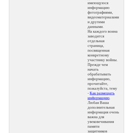
имеющуюся
информацию
фотографиями,
видеоматериалами
и другими
данными.
На каждого воина
заводится
отдельная
страница,
посвященная
конкретному
участнику войны.
Прежде чем
начать
обрабатывать
информацию,
прочитайте,
пожалуйста, тему
-
Как размещать
информацию
.
Любая Ваша
дополнительная
информация очень
важна для
увековечивания
памяти
защитников