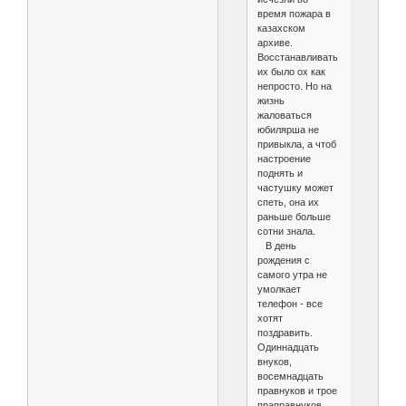
время пожара в
казахском
архиве.
Восстанавливать
их было ох как
непросто. Но на
жизнь
жаловаться
юбилярша не
привыкла, а чтоб
настроение
поднять и
частушку может
спеть, она их
раньше больше
сотни знала.
В день
рождения с
самого утра не
умолкает
телефон - все
хотят
поздравить.
Одиннадцать
внуков,
восемнадцать
правнуков и трое
праправнуков