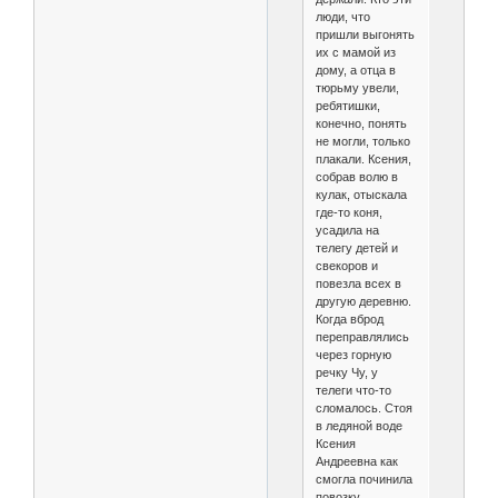
люди, что
пришли выгонять
их с мамой из
дому, а отца в
тюрьму увели,
ребятишки,
конечно, понять
не могли, только
плакали. Ксения,
собрав волю в
кулак, отыскала
где-то коня,
усадила на
телегу детей и
свекоров и
повезла всех в
другую деревню.
Когда вброд
переправлялись
через горную
речку Чу, у
телеги что-то
сломалось. Стоя
в ледяной воде
Ксения
Андреевна как
смогла починила
повозку,