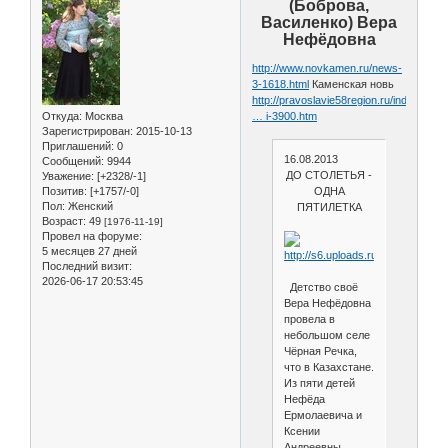
(Боброва,
Василенко) Вера
Нефёдовна
http://www.novkamen.ru/news-
3-1618.html
Каменская новь
http://pravoslavie58region.ru/index.php
Откуда:
Москва
… i-3900.htm
Зарегистрирован
: 2015-10-13
Приглашений:
0
16.08.2013
Сообщений:
9944
ДО СТОЛЕТЬЯ -
Уважение:
[+2328/-1]
Позитив:
[+1757/-0]
ОДНА
Пол:
Женский
ПЯТИЛЕТКА
Возраст:
49
[1976-11-19]
Провел на форуме:
5 месяцев 27 дней
Последний визит:
2026-06-17 20:53:45
Детство своё
Вера Нефёдовна
провела в
небольшом селе
Чёрная Речка,
что в Казахстане.
Из пяти детей
Нефёда
Ермолаевича и
Ксении
Андреевны