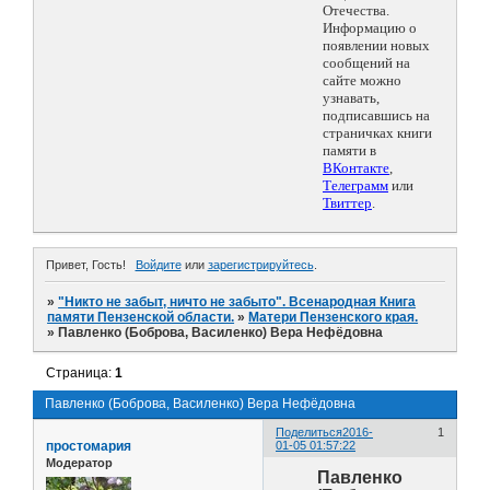
Отечества.
Информацию о
появлении новых
сообщений на
сайте можно
узнавать,
подписавшись на
страничках книги
памяти в
ВКонтакте
,
Телеграмм
или
Твиттер
.
Привет, Гость!
Войдите
или
зарегистрируйтесь
.
»
"Никто не забыт, ничто не забыто". Всенародная Книга
памяти Пензенской области.
»
Матери Пензенского края.
»
Павленко (Боброва, Василенко) Вера Нефёдовна
Страница:
1
Павленко (Боброва, Василенко) Вера Нефёдовна
Поделиться
2016-
1
простомария
01-05 01:57:22
Модератор
Павленко