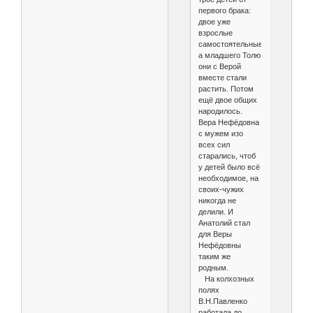
первого брака:
двое уже
взрослые
самостоятельные,
а младшего Толю
они с Верой
вместе стали
растить. Потом
ещё двое общих
народилось.
Вера Нефёдовна
с мужем изо
всех сил
старались, чтоб
у детей было всё
необходимое, на
своих-чужих
никогда не
делили. И
Анатолий стал
для Веры
Нефёдовны
таким же
родным.
На колхозных
полях
В.Н.Павленко
работала до