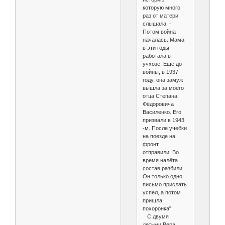
которую много
раз от матери
слышала. -
Потом война
началась. Мама
в эти годы
работала в
учхозе. Ещё до
войны, в 1937
году, она замуж
вышла за моего
отца Степана
Фёдоровича
Василенко. Его
призвали в 1943
-м. После учебки
на поезде на
фронт
отправили. Во
время налёта
состав разбили.
Он только одно
письмо прислать
успел, а потом
пришла
похоронка".
С двумя
детьми Вера