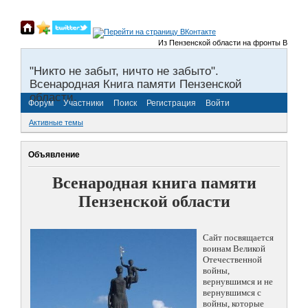
Из Пензенской области на фронты Великой От
"Никто не забыт, ничто не забыто".
Всенародная Книга памяти Пензенской
области.
Форум
Участники
Поиск
Регистрация
Войти
Активные темы
Объявление
Всенародная книга памяти
Пензенской области
Сайт посвящается
воинам Великой
Отечественной
войны,
вернувшимся и не
вернувшимся с
войны, которые