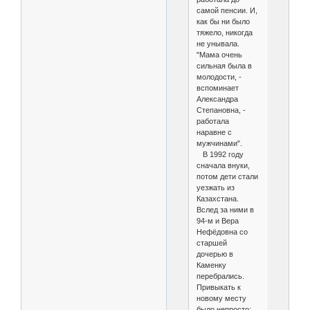
самой пенсии. И,
как бы ни было
тяжело, никогда
не унывала.
"Мама очень
сильная была в
молодости, -
вспоминает
Александра
Степановна, -
работала
наравне с
мужчинами".
В 1992 году
сначала внуки,
потом дети стали
уезжать из
Казахстана.
Вслед за ними в
94-м и Вера
Нефёдовна со
старшей
дочерью в
Каменку
перебрались.
Привыкать к
новому месту
было непросто: