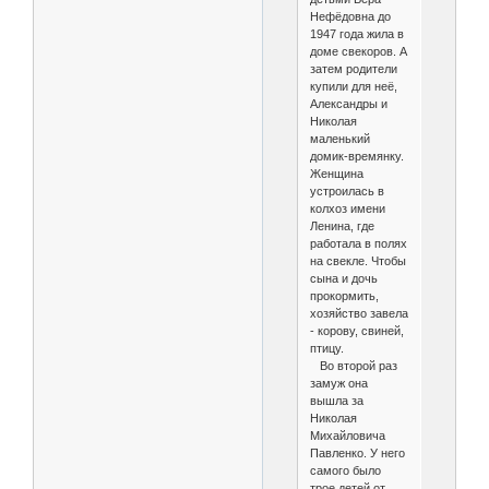
Нефёдовна до
1947 года жила в
доме свекоров. А
затем родители
купили для неё,
Александры и
Николая
маленький
домик-времянку.
Женщина
устроилась в
колхоз имени
Ленина, где
работала в полях
на свекле. Чтобы
сына и дочь
прокормить,
хозяйство завела
- корову, свиней,
птицу.
Во второй раз
замуж она
вышла за
Николая
Михайловича
Павленко. У него
самого было
трое детей от