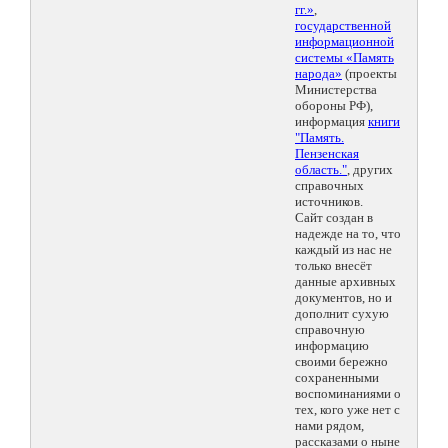
гг.»
,
государственной
информационной
системы «Память
народа»
(проекты
Министерства
обороны РФ),
информация
книги
"Память.
Пензенская
область."
, других
справочных
источников.
Сайт создан в
надежде на то, что
каждый из нас не
только внесёт
данные архивных
документов, но и
дополнит сухую
справочную
информацию
своими бережно
сохраненными
воспоминаниями о
тех, кого уже нет с
нами рядом,
рассказами о ныне