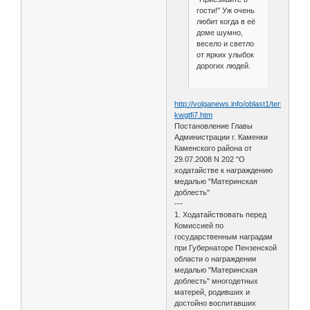
гости!" Уж очень
любит когда в её
доме шумно,
весело и светло
от ярких улыбок
дорогих людей.
http://volganews.info/oblast1/terradr/ip-
kwgtfi7.htm
Постановление Главы
Администрации г. Каменки
Каменского района от
29.07.2008 N 202 "О
ходатайстве к награждению
медалью "Материнская
доблесть"
---
1. Ходатайствовать перед
Комиссией по
государственным наградам
при Губернаторе Пензенской
области о награждении
медалью "Материнская
доблесть" многодетных
матерей, родивших и
достойно воспитавших