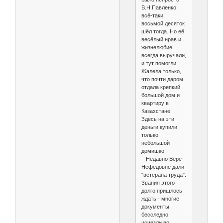
В.Н.Павленко
всё-таки
восьмой десяток
шёл тогда. Но её
весёлый нрав и
жизнелюбие
всегда выручали,
и тут помогли.
Жалела только,
что почти даром
отдала крепкий
большой дом и
квартиру в
Казахстане.
Здесь на эти
деньги купили
только
небольшой
домишко.
Недавно Вере
Нефёдовне дали
"ветерана труда".
Звания этого
долго пришлось
ждать - многие
документы
бесследно
исчезли во