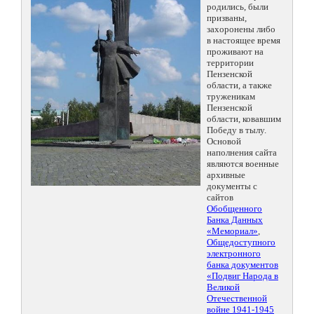
родились, были
призваны,
захоронены либо
в настоящее время
проживают на
территории
Пензенской
области, а также
труженикам
Пензенской
области, ковавшим
Победу в тылу.
Основой
наполнения сайта
являются военные
архивные
документы с
сайтов
Обобщенного
Банка Данных
«Мемориал»
,
Общедоступного
электронного
банка документов
«Подвиг Народа в
Великой
Отечественной
войне 1941-1945