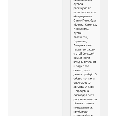
судьба
раскидала по
всей России и за
её пределами.
Санкт-Петербург,
Москва, Каменка,
Ярославль,
Курган,
Казахстан,
Германия,
Америка - вот
такая география
у этой большой
семьи. Если
каждый позвонит
и пару слов
скажет, весь
день и пройдёт. В
общем-то, так и
случилось 14
августа. А Вера
Нефёдовна,
благодаря всех
родственников за
тёплые слова и
поздравления,
прибавляет:
"Приезжайте в