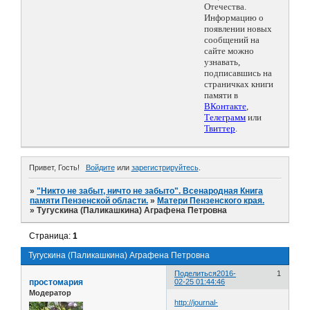
Отечества.
Информацию о
появлении новых
сообщений на
сайте можно
узнавать,
подписавшись на
страничках книги
памяти в
ВКонтакте
,
Телеграмм
или
Твиттер
.
Привет, Гость!
Войдите
или
зарегистрируйтесь
.
»
"Никто не забыт, ничто не забыто". Всенародная Книга
памяти Пензенской области.
»
Матери Пензенского края.
»
Тугускина (Паликашкина) Аграфена Петровна
Страница:
1
Тугускина (Паликашкина) Аграфена Петровна
Поделиться
2016-
1
простомария
02-25 01:44:46
Модератор
http://journal-