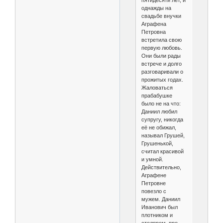
пятидесяти лет, и
однажды на
свадьбе внучки
Аграфена
Петровна
встретила свою
первую любовь.
Они были рады
встрече и долго
разговаривали о
прожитых годах.
Жаловаться
прабабушке
было не на что:
Даниил любил
супругу, никогда
её не обижал,
называл Грушей,
Грушенькой,
считал красивой
и умной.
Действительно,
Аграфене
Петровне
повезло с
мужем. Даниил
Иванович был
плотником и