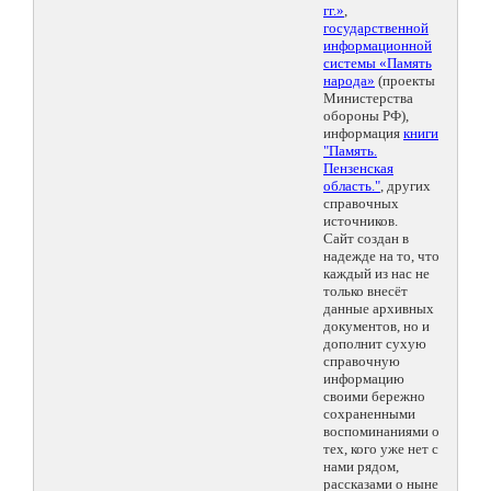
гг.»
,
государственной
информационной
системы «Память
народа»
(проекты
Министерства
обороны РФ),
информация
книги
"Память.
Пензенская
область."
, других
справочных
источников.
Сайт создан в
надежде на то, что
каждый из нас не
только внесёт
данные архивных
документов, но и
дополнит сухую
справочную
информацию
своими бережно
сохраненными
воспоминаниями о
тех, кого уже нет с
нами рядом,
рассказами о ныне