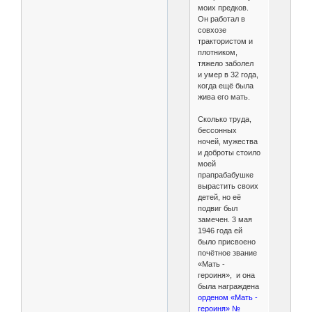
моих предков.
Он работал в
совхозе
трактористом и
плотником,
тяжело заболел
и умер в 32 года,
когда ещё была
жива его мать.
Сколько труда,
бессонных
ночей, мужества
и доброты стоило
моей
прапрабабушке
вырастить своих
детей, но её
подвиг был
замечен. 3 мая
1946 года ей
было присвоено
почётное звание
«Мать -
героиня», и она
была награждена
орденом «Мать -
героиня» №