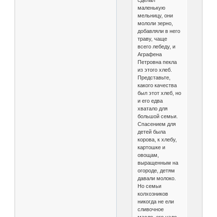
сделал
маленькую
мельницу, они
мололи зерно,
добавляли в него
траву, чаще
всего лебеду, и
Аграфена
Петровна пекла
из этого хлеб.
Представьте,
какого качества
был этот хлеб, но
и его едва
хватало для
большой семьи.
Спасением для
детей была
корова, к хлебу,
картошке и
овощам,
выращенным на
огороде, детям
давали молоко.
Но семьи
колхозников
никогда не ели
сливочное