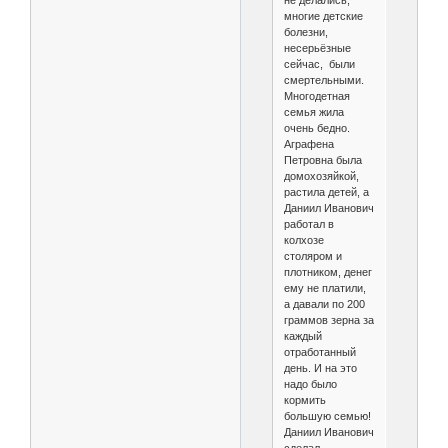
не делались,
многие детские
болезни,
несерьёзные
сейчас, были
смертельными.
Многодетная
семья жила
очень бедно.
Аграфена
Петровна была
домохозяйкой,
растила детей, а
Даниил Иванович
работал в
колхозе
столяром и
плотником, денег
ему не платили,
а давали по 200
граммов зерна за
каждый
отработанный
день. И на это
надо было
кормить
большую семью!
Даниил Иванович