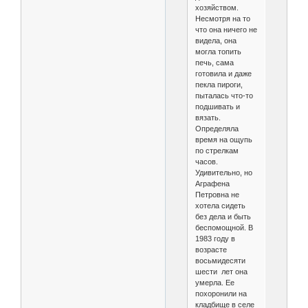
хозяйством.
Несмотря на то
что она ничего не
видела, она
могла топить
печь, сама
готовила и даже
пекла пироги,
пыталась что-то
подшивать и
вязать.
Определяла
время на ощупь
по стрелкам
часов.
Удивительно, но
Аграфена
Петровна не
хотела сидеть
без дела и быть
беспомощной. В
1983 году в
возрасте
восьмидесяти
шести лет она
умерла. Ее
похоронили на
кладбище в селе