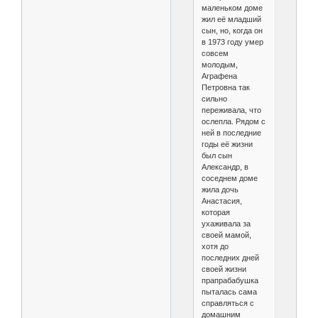
маленьком доме
жил её младший
сын, но, когда он
в 1973 году умер
совсем
молодым,
Аграфена
Петровна так
сильно
переживала, что
ослепла. Рядом с
ней в последние
годы её жизни
был сын
Александр, в
соседнем доме
жила дочь
Анастасия,
которая
ухаживала за
своей мамой,
хотя до
последних дней
своей жизни
прапрабабушка
пыталась сама
справляться с
домашним