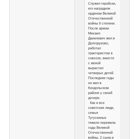
Служил геройски,
его наградили
орденом Великой
Отечественной
войны II степени.
После армии
Михаил
Данилович жил в
Долгоруково,
работал
трактористом в
совхозе, вместе
с женой
вырастил
четверых детей.
Последние годы
он жил в
Кондольском
районе у своей
дочери.
Как и все
советские люди,
семья
Тугускиных
тяжело пережила
годы Великой
Отечественной
войны, 2 сына и