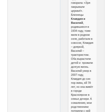
говорила: «Зря
закрывали
церкви!».
Близнецы
Клавдия и
Василий
,
родившиеся в
1934 году, тоже
жили в родном
селе, работали в
совхозе, Клавдия
– дояркой,
Василий –
трактористом.
Оба вырастили
детей и прожили
долгую жизнь.
Василий умер в
2007 году,
Клавдия до сих
пор жива, ей 78
лет, но она живёт
в городе
Красноярске в
семье дочери. К
сожалению, мои
родственники
потеряли с ней