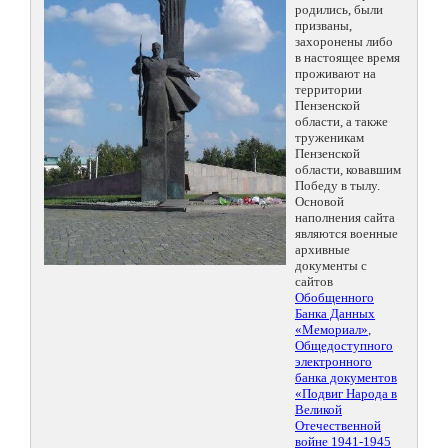
родились, были
призваны,
захоронены либо
в настоящее время
проживают на
территории
Пензенской
области, а также
труженикам
Пензенской
области, ковавшим
Победу в тылу.
Основой
наполнения сайта
являются военные
архивные
документы с
сайтов
Обобщенного
Банка Данных
«Мемориал»
,
Общедоступного
электронного
банка документов
«Подвиг Народа в
Великой
Отечественной
войне 1941-1945