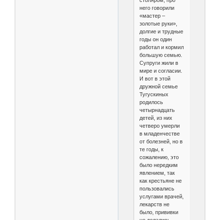
столяром, про
него говорили
«мастер –
золотые руки»,
долгие и трудные
годы он один
работал и кормил
большую семью.
Супруги жили в
мире и согласии.
И вот в этой
дружной семье
Тугускиных
родилось
четырнадцать
детей, из них
четверо умерли
в младенчестве
от болезней, но в
те годы, к
сожалению, это
было нередким
явлением, так
как крестьяне не
пользовались
услугами врачей,
лекарств не
было, прививки