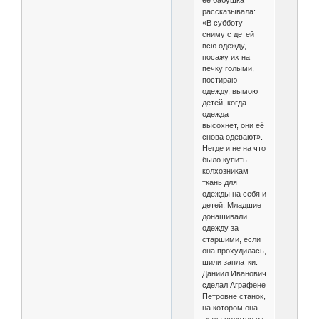
её бабушка
рассказывала:
«В субботу
сниму с детей
всю одежду,
посажу их на
печку голыми,
постираю
одежду, вымою
детей, когда
одежда
высохнет, они её
снова одевают».
Негде и не на что
было купить
колхозникам
ткань для
одежды на себя и
детей. Младшие
донашивали
одежду за
старшими, если
она прохудилась,
шили заплатки.
Даниил Иванович
сделал Аграфене
Петровне станок,
на котором она