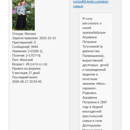
school68.jimdo.com/моя-
семья/
Я хочу
рассказать о
своей
прапрабабушке
Откуда:
Москва
Аграфене
Зарегистрирован
: 2015-10-13
Петровне
Приглашений:
0
Тугускиной (в
Сообщений:
9944
Уважение:
[+2328/-1]
девичестве
Позитив:
[+1757/-0]
Паликашкина),
Пол:
Женский
вырастившей
Возраст:
49
[1976-11-19]
десятерых детей
Провел на форуме:
и награжденной
5 месяцев 27 дней
орденом и
Последний визит:
почетным
2026-06-17 20:53:45
званием «Мать -
героиня».
Родилась
Аграфена
Петровна в 1897
году в бедной
многодетной
крестьянской
семье в селе
Долгоруково