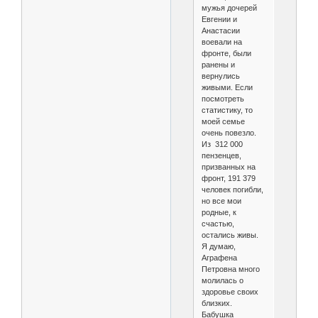
мужья дочерей
Евгении и
Анастасии
воевали на
фронте, были
ранены и
вернулись
живыми. Если
посмотреть
статистику, то
моей семье
очень повезло.
Из 312 000
пензенцев,
призванных на
фронт, 191 379
человек погибли,
но все мои
родные, к
счастью,
остались живы.
Я думаю,
Аграфена
Петровна много
молилась о
здоровье своих
близких.
Бабушка