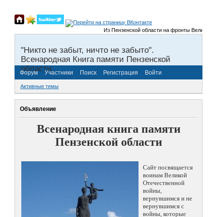
Из Пензенской области на фронты Великой Отечес
"Никто не забыт, ничто не забыто".
Всенародная Книга памяти Пензенской
области.
Форум
Участники
Поиск
Регистрация
Войти
Активные темы
Объявление
Всенародная книга памяти
Пензенской области
Сайт посвящается
воинам Великой
Отечественной
войны,
вернувшимся и не
вернувшимся с
войны, которые