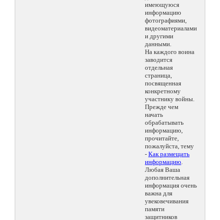
имеющуюся
информацию
фотографиями,
видеоматериалами
и другими
данными.
На каждого воина
заводится
отдельная
страница,
посвященная
конкретному
участнику войны.
Прежде чем
начать
обрабатывать
информацию,
прочитайте,
пожалуйста, тему
-
Как размещать
информацию
.
Любая Ваша
дополнительная
информация очень
важна для
увековечивания
памяти
защитников