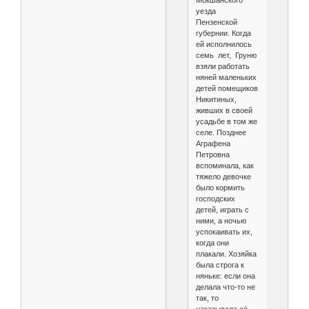
Мокшанского
уезда
Пензенской
губернии. Когда
ей исполнилось
семь лет, Груню
взяли работать
няней маленьких
детей помещиков
Никитиных,
живших в своей
усадьбе в том же
селе. Позднее
Аграфена
Петровна
вспоминала, как
тяжело девочке
было кормить
господских
детей, играть с
ними, а ночью
успокаивать их,
когда они
плакали. Хозяйка
была строга к
няньке: если она
делала что-то не
так, то