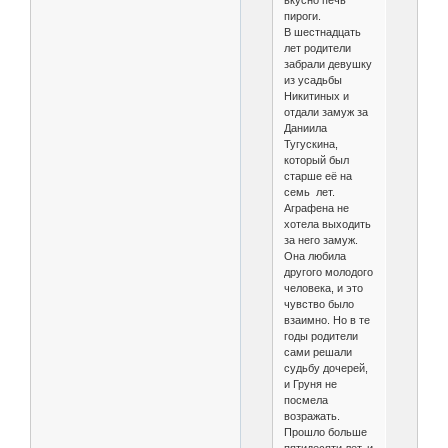
вкусно печь
пироги.
В шестнадцать
лет родители
забрали девушку
из усадьбы
Никитиных и
отдали замуж за
Даниила
Тугускина,
который был
старше её на
семь лет.
Аграфена не
хотела выходить
за него замуж.
Она любила
другого молодого
человека, и это
чувство было
взаимно. Но в те
годы родители
сами решали
судьбу дочерей,
и Груня не
посмела
возражать.
Прошло больше