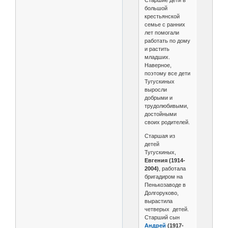
Старшие дети в
большой
крестьянской
семье с ранних
лет помогали
работать по дому
и растить
младших.
Наверное,
поэтому все дети
Тугускиных
выросли
добрыми и
трудолюбивыми,
достойными
своих родителей.
Старшая из
детей
Тугускиных,
Евгения (1914-
2004)
, работала
бригадиром на
Пенькозаводе в
Долгоруково,
вырастила
четверых детей.
Старший сын
Андрей
(1917-