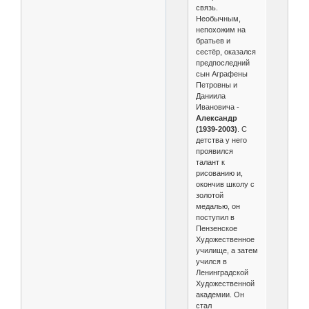
связь.
Необычным,
непохожим на
братьев и
сестёр, оказался
предпоследний
сын Аграфены
Петровны и
Даниила
Ивановича -
Александр
(1939-2003)
. С
детства у него
проявился
талант к
рисованию и,
окончив школу с
золотой
медалью, он
поступил в
Пензенское
Художественное
училище, а затем
учился в
Ленинградской
Художественной
академии. Он
стал