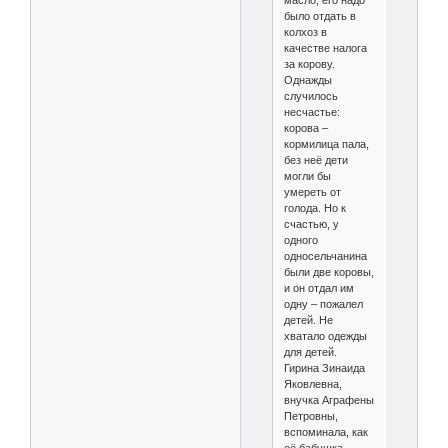
масло, его надо
было отдать в
колхоз в
качестве налога
за корову.
Однажды
случилось
несчастье:
корова –
кормилица пала,
без неё дети
могли бы
умереть от
голода. Но к
счастью, у
одного
односельчанина
были две коровы,
и он отдал им
одну – пожалел
детей. Не
хватало одежды
для детей.
Гирина Зинаида
Яковлевна,
внучка Аграфены
Петровны,
вспоминала, как