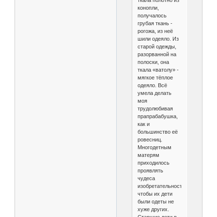
ткала полотно из
конопли,
получалось
грубая ткань -
рогожа, из неё
шили одеяло. Из
старой одежды,
разорванной на
полоски, она
ткала «ватолу» -
мягкое тёплое
одеяло. Всё
умела делать
моя
трудолюбивая
прапрабабушка,
как и
большинство её
ровесниц.
Многодетным
матерям
приходилось
проявлять
чудеса
изобретательности,
чтобы их дети
были одеты не
хуже других.