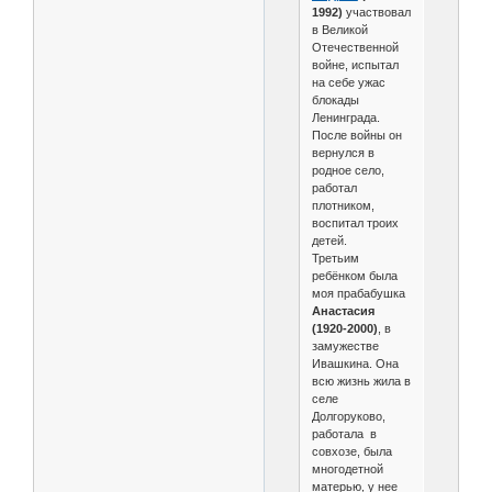
1992)
участвовал
в Великой
Отечественной
войне, испытал
на себе ужас
блокады
Ленинграда.
После войны он
вернулся в
родное село,
работал
плотником,
воспитал троих
детей.
Третьим
ребёнком была
моя прабабушка
Анастасия
(1920-2000)
, в
замужестве
Ивашкина. Она
всю жизнь жила в
селе
Долгоруково,
работала в
совхозе, была
многодетной
матерью, у нее