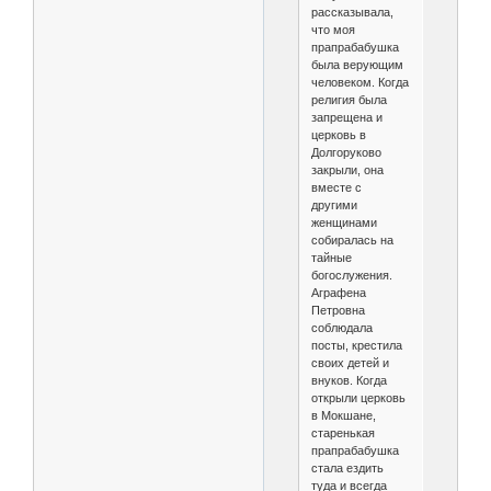
рассказывала,
что моя
прапрабабушка
была верующим
человеком. Когда
религия была
запрещена и
церковь в
Долгоруково
закрыли, она
вместе с
другими
женщинами
собиралась на
тайные
богослужения.
Аграфена
Петровна
соблюдала
посты, крестила
своих детей и
внуков. Когда
открыли церковь
в Мокшане,
старенькая
прапрабабушка
стала ездить
туда и всегда