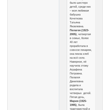
было шестеро
детей, среди них
– моя любимая
бабушка
Кочеткова
Татьяна
Яковлевна.
Пелагея (1923-
2005)
, четвертая
в семье, более
40 лет
проработала в
совхозе пекарем,
она пекла хлеб
на всё село.
Наверное, её
научила этому
Аграфена
Петровна.
Пелагея
Даниловна
родила и
воспитала
четверых детей.
Пятая дочь,
Мария (1925-
1995)
, была
трактористкой и