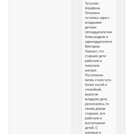
Тугускин.
Аграфена
Петровна
осталась одна с
младшими
детьми:
пятнадцатилетним
Александром и
одиннадцатилетним
Виктором.
Хорошо, что
старшие дети
работали и
помогали
матери.
Постепенно
жизнь стала чуть
более сытой и
спокойной,
выросли
младшие дети,
разъехались по
своим домам
старшие, все
работали и
воспитывали
детей. С
матерью в