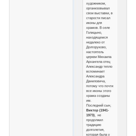
художником,
организовывал
свои выставки, в
старости писал
иконы для
храмов. В селе
Голицыно,
находящемся
недалеко от
Долгоруково,
настоятель
церкви Михаила
Архангела отец
Александр тепло
вспоминает
Александра
Даниловича,
потому что почти
все иконы этого
храма созданы
им.
Последний сын,
Виктор (1941-
1973)
, не
продолжил
традицию
долголетия,
которая была у