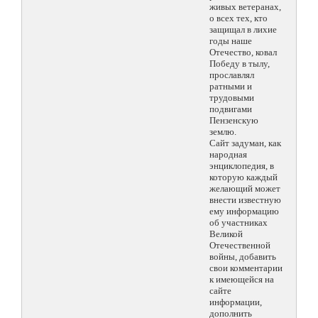
живых ветеранах,
о всех тех, кто
защищал в лихие
годы наше
Отечество, ковал
Победу в тылу,
прославлял
ратными и
трудовыми
подвигами
Пензенскую
землю.
Сайт задуман, как
народная
энциклопедия, в
которую каждый
желающий может
внести известную
ему информацию
об участниках
Великой
Отечественной
войны, добавить
свои комментарии
к имеющейся на
сайте
информации,
дополнить