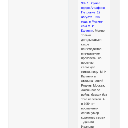
9897. Вручал
орден Аграфене
Петровне 12
августа 1946
года в Москве
сам М. И.
Калинин
. Можно
только
догадываться,
какое
неизгладимое
впечатление
произвели на
простую
сельскую
жительницу М. И
Калинин и
столица нашей
Родины Москва.
Жизнь после
войны была и без
того нелегкой. А
в 1954 от
воспаления
лёгких умер
кормилец семьи
- Даниил
Иванович