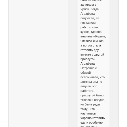
наказывала её,
запирала в
чулан. Когда
Аграфена
подросла, её
поставили
работать на
кухню, где она
вначале убирала,
чистила и мыла,
а потом стала
готовить еду
вместе с другой
прислугой.
Аграфена
Петровна с
обидой
вспоминала, что
детства она не
видела, что
работать
прислугой было
тяжело и обидно,
но была рада
тому, что
научилась
хорошо готовить
еду и особенно