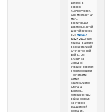
дояркой в
совхозе
«Долгоруково».
Она многодетная
мать,
воспитавшая
девятерых детей.
Шестой ребёнок,
сын
Михаил
(1927-2011)
был
призван в армию
в конце Великой
Отечественной
Войны. Он
служил на
Западной
Украине, боролся
с бандеровцами
– остатками
армии
националистов
Степана
Бандеры,
которые в годы
войны воевали
на стороне
фашистской
Германии.