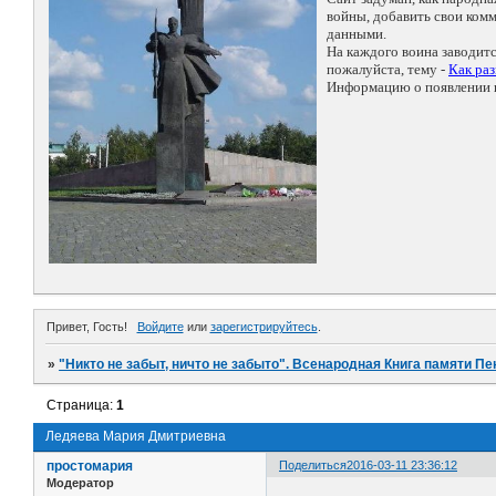
войны, добавить свои ко
данными.
На каждого воина заводит
пожалуйста, тему -
Как ра
Информацию о появлении н
Привет, Гость!
Войдите
или
зарегистрируйтесь
.
»
"Никто не забыт, ничто не забыто". Всенародная Книга памяти Пе
Страница:
1
Ледяева Мария Дмитриевна
простомария
Поделиться
2016-03-11 23:36:12
Модератор