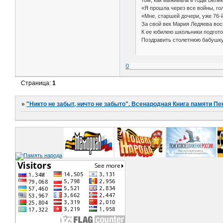
том, как выживала в годы Вели
«Я прошла через все войны, го
«Мне, старшей дочери, уже 76-й
За свой век Мария Ледяева вос
К ее юбилею школьники подгото
Поздравить столетнюю бабушку 
0
Страница:
1
»
"Никто не забыт, ничто не забыто". Всенародная Книга памяти Пе