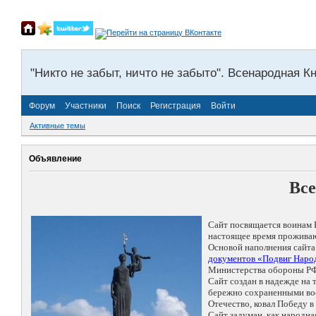
"Никто не забыт, ничто не забыто". Всенародная К
Форум
Участники
Поиск
Регистрация
Войти
Активные темы
Объявление
Все
Сайт посвящается воинам 
настоящее время проживаю
Основой наполнения сайта
документов «Подвиг Народ
Министерства обороны РФ
Сайт создан в надежде на
бережно сохраненными восп
Отечество, ковал Победу 
Сайт задуман, как народн