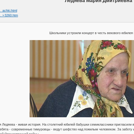
Ледяева Мария Дмитриевна
… achki.html
 … i-3260.htm
Школьники устроили концерт в честь векового юбилея
 Ледяева - живая история. На столетний юбилей бабушки семиклассники пригласили в
ребята - современные тимуровцы - ведут шефство над пожилым человеком. За заботу 