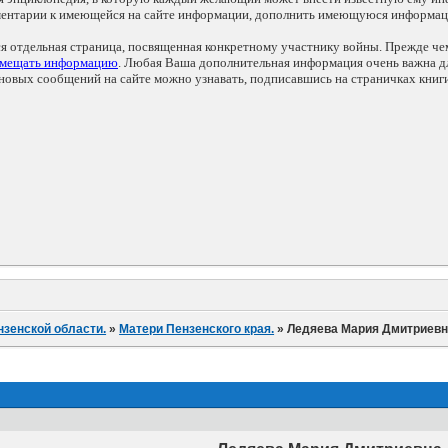
мментарии к имеющейся на сайте информации, дополнить имеющуюся информа
ся отдельная страница, посвященная конкретному участнику войны. Прежде ч
змещать информацию
. Любая Ваша дополнительная информация очень важна дл
овых сообщений на сайте можно узнавать, подписавшись на страничках книг
нзенской области.
»
Матери Пензенского края.
»
Ледяева Мария Дмитриев