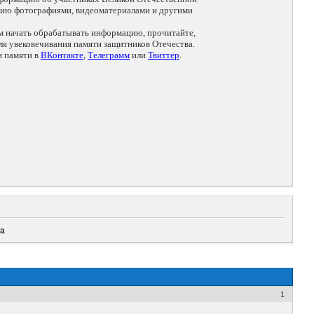
цию фотографиями, видеоматериалами и другими
ем начать обрабатывать информацию, прочитайте,
я увековечивания памяти защитников Отечества.
и памяти в
ВКонтакте
,
Телеграмм
или
Твиттер
.
на
1