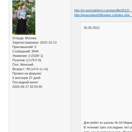
http://m.penzainform.ru/news/life/2012/ 
http://pravoslavie58region.ru/index.php
30.05.2012
Откуда:
Москва
Зарегистрирован
: 2015-10-13
Приглашений:
0
Сообщений:
9944
Уважение:
[+2328/-1]
Позитив:
[+1757/-0]
Пол:
Женский
Возраст:
49
[1976-11-19]
Провел на форуме:
5 месяцев 27 дней
Последний визит:
2026-06-17 20:53:45
Для ребят из школы № 64 Мария
В течение трех последних лет 