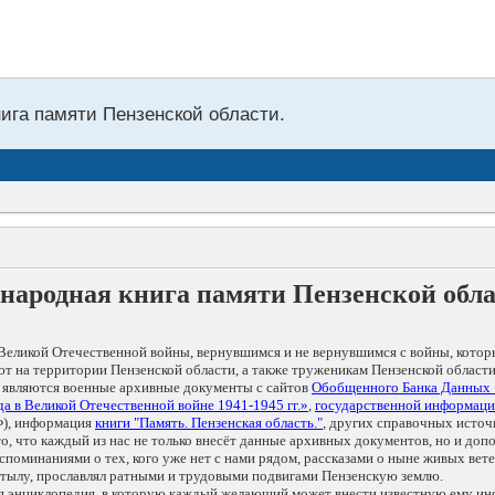
нига памяти Пензенской области.
народная книга памяти Пензенской обл
Великой Отечественной войны, вернувшимся и не вернувшимся с войны, котор
т на территории Пензенской области, а также труженикам Пензенской области
 являются военные архивные документы с сайтов
Обобщенного Банка Данных
а в Великой Отечественной войне 1941-1945 гг.»
,
государственной информаци
), информация
книги "Память. Пензенская область."
, других справочных источ
 то, что каждый из нас не только внесёт данные архивных документов, но и 
оминаниями о тех, кого уже нет с нами рядом, рассказами о ныне живых ветер
в тылу, прославлял ратными и трудовыми подвигами Пензенскую землю.
ая энциклопедия, в которую каждый желающий может внести известную ему и