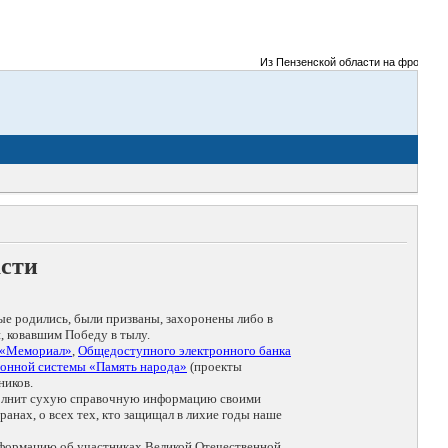
Из Пензенской области на фронты Вел
асти
ые родились, были призваны, захоронены либо в
, ковавшим Победу в тылу.
 «Мемориал»
,
Общедоступного электронного банка
онной системы «Память народа»
(проекты
ников.
дополнит сухую справочную информацию своими
анах, о всех тех, кто защищал в лихие годы наше
нформацию об участниках Великой Отечественной