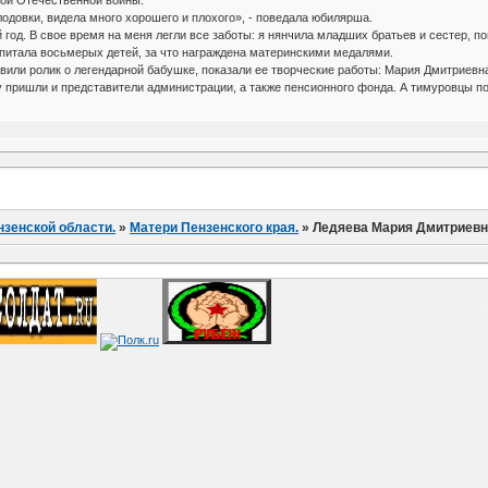
кой Отечественной войны.
лодовки, видела много хорошего и плохого», - поведала юбилярша.
 год. В свое время на меня легли все заботы: я нянчила младших братьев и сестер, п
питала восьмерых детей, за что награждена материнскими медалями.
вили ролик о легендарной бабушке, показали ее творческие работы: Мария Дмитриевна
пришли и представители администрации, а также пенсионного фонда. А тимуровцы под
нзенской области.
»
Матери Пензенского края.
»
Ледяева Мария Дмитриев