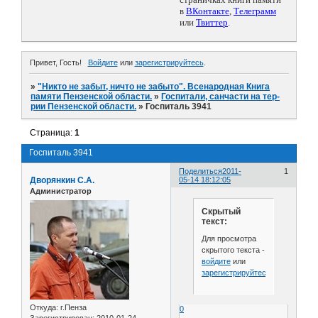
в
ВКонтакте
,
Телеграмм
или
Твиттер
.
Привет, Гость!
Войдите
или
зарегистрируйтесь
.
»
"Никто не забыт, ничто не забыто". Всенародная Книга
памяти Пензенской области.
»
Госпитали, санчасти на тер-
рии Пензенской области.
»
Госпиталь 3941
Страница:
1
Госпиталь 3941
Поделиться
2011-
1
Дворянкин С.А.
05-14 18:12:05
Администратор
Скрытый
текст:
Для просмотра
скрытого текста -
войдите
или
зарегистрируйтесь
.
Откуда:
г.Пенза
0
Зарегистрирован
: 2010-01-24