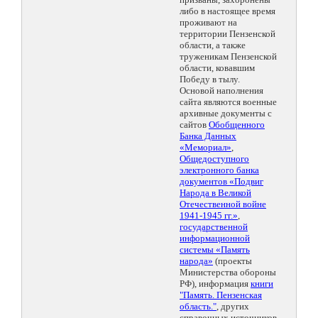
либо в настоящее время
проживают на
территории Пензенской
области, а также
труженикам Пензенской
области, ковавшим
Победу в тылу.
Основой наполнения
сайта являются военные
архивные документы с
сайтов
Обобщенного
Банка Данных
«Мемориал»
,
Общедоступного
электронного банка
документов «Подвиг
Народа в Великой
Отечественной войне
1941-1945 гг.»
,
государственной
информационной
системы «Память
народа»
(проекты
Министерства обороны
РФ), информация
книги
"Память. Пензенская
область."
, других
справочных источников.