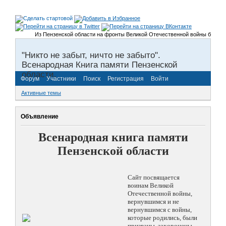
Из Пензенской области на фронты Великой Отечественной войны было приз
"Никто не забыт, ничто не забыто".
Всенародная Книга памяти Пензенской
области.
Форум
Участники
Поиск
Регистрация
Войти
Активные темы
Объявление
Всенародная книга памяти
Пензенской области
Сайт посвящается
воинам Великой
Отечественной войны,
вернувшимся и не
вернувшимся с войны,
которые родились, были
призваны, захоронены