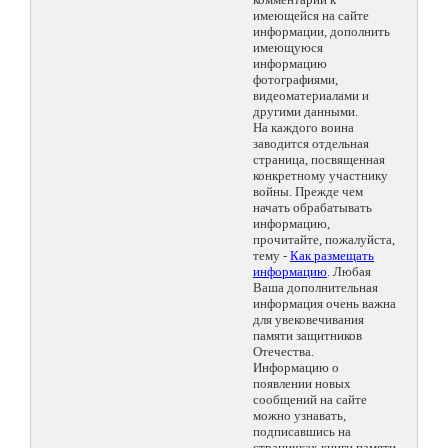
имеющейся на сайте
информации, дополнить
имеющуюся
информацию
фотографиями,
видеоматериалами и
другими данными.
На каждого воина
заводится отдельная
страница, посвященная
конкретному участнику
войны. Прежде чем
начать обрабатывать
информацию,
прочитайте, пожалуйста,
тему -
Как размещать
информацию
. Любая
Ваша дополнительная
информация очень важна
для увековечивания
памяти защитников
Отечества.
Информацию о
появлении новых
сообщений на сайте
можно узнавать,
подписавшись на
страничках книги памяти