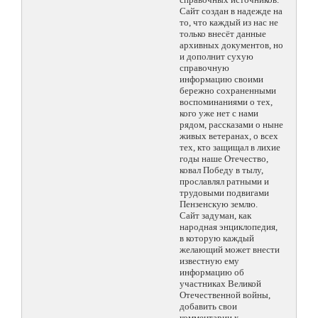
Сайт создан в надежде на
то, что каждый из нас не
только внесёт данные
архивных документов, но
и дополнит сухую
справочную
информацию своими
бережно сохраненными
воспоминаниями о тех,
кого уже нет с нами
рядом, рассказами о ныне
живых ветеранах, о всех
тех, кто защищал в лихие
годы наше Отечество,
ковал Победу в тылу,
прославлял ратными и
трудовыми подвигами
Пензенскую землю.
Сайт задуман, как
народная энциклопедия,
в которую каждый
желающий может внести
известную ему
информацию об
участниках Великой
Отечественной войны,
добавить свои
комментарии к