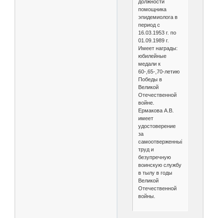
должности
помощника
эпидемиолога в
период с
16.03.1953 г. по
01.09.1989 г.
Имеет награды:
юбилейные
медали к
60-,65-,70-летию
Победы в
Великой
Отечественной
войне.
Ермакова А.В.
имеет
удостоверение
за
самоотверженный
труд и
безупречную
воинскую службу
в тылу в годы
Великой
Отечественной
войны.