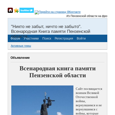
Из Пензенской области на фронты Вел
"Никто не забыт, ничто не забыто".
Всенародная Книга памяти Пензенской
области.
Форум
Участники
Поиск
Регистрация
Войти
Активные темы
Объявление
Всенародная книга памяти
Пензенской области
Сайт посвящается
воинам Великой
Отечественной
войны,
вернувшимся и не
вернувшимся с
войны, которые