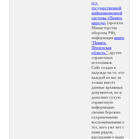
гг.»
,
государственной
информационной
системы «Память
народа»
(проекты
Министерства
обороны РФ),
информация
книги
"Память.
Пензенская
область."
, других
справочных
источников.
Сайт создан в
надежде на то, что
каждый из нас не
только внесёт
данные архивных
документов, но и
дополнит сухую
справочную
информацию
своими бережно
сохраненными
воспоминаниями о
тех, кого уже нет с
нами рядом,
рассказами о ныне