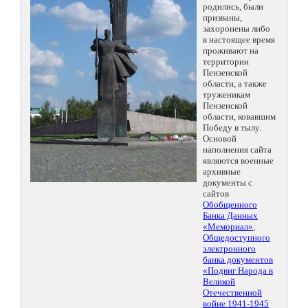
родились, были
призваны,
захоронены либо
в настоящее время
проживают на
территории
Пензенской
области, а также
труженикам
Пензенской
области, ковавшим
Победу в тылу.
Основой
наполнения сайта
являются военные
архивные
документы с
сайтов
Обобщенного
Банка Данных
«Мемориал»
,
Общедоступного
электронного
банка документов
«Подвиг Народа в
Великой
Отечественной
войне 1941-1945