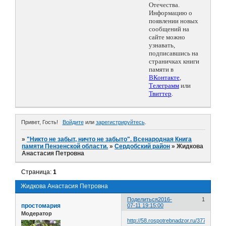
Отечества.
Информацию о
появлении новых
сообщений на
сайте можно
узнавать,
подписавшись на
страничках книги
памяти в
ВКонтакте
,
Телеграмм
или
Твиттер
.
Привет, Гость!
Войдите
или
зарегистрируйтесь
.
»
"Никто не забыт, ничто не забыто". Всенародная Книга
памяти Пензенской области.
»
Сердобский район
»
Жидкова
Анастасия Петровна
Страница:
1
Жидкова Анастасия Петровна
Поделиться
2016-
1
простомария
07-11 19:15:00
Модератор
http://58.rospotrebnadzor.ru/377/-/asse