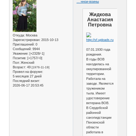
… ннои-воины
Жидкова
Анастасия
Петровна
Откуда:
Москва
Зарегистрирован
: 2015-10-13
Приглашений:
0
Сообщений:
9944
07.01.1930 года
Уважение:
[+2328/-1]
рождения.
Позитив:
[+1757/-0]
В годы ВОВ
Пол:
Женский
находилась на
Возраст:
49
[1976-11-19]
оккупированной
Провел на форуме:
территории.
5 месяцев 27 дней
Работала на
Последний визит:
заводе. Является
2026-06-17 20:53:45
тружеником
тыла. Имеет
удостоверение
ветерана ВОВ.
В Сердобской
районной
санэпидстанции
Пензенской
области
работала в