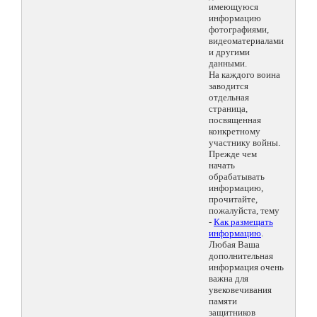
имеющуюся
информацию
фотографиями,
видеоматериалами
и другими
данными.
На каждого воина
заводится
отдельная
страница,
посвященная
конкретному
участнику войны.
Прежде чем
начать
обрабатывать
информацию,
прочитайте,
пожалуйста, тему
-
Как размещать
информацию
.
Любая Ваша
дополнительная
информация очень
важна для
увековечивания
памяти
защитников