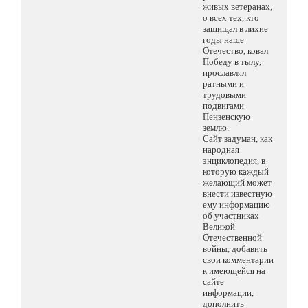
живых ветеранах,
о всех тех, кто
защищал в лихие
годы наше
Отечество, ковал
Победу в тылу,
прославлял
ратными и
трудовыми
подвигами
Пензенскую
землю.
Сайт задуман, как
народная
энциклопедия, в
которую каждый
желающий может
внести известную
ему информацию
об участниках
Великой
Отечественной
войны, добавить
свои комментарии
к имеющейся на
сайте
информации,
дополнить