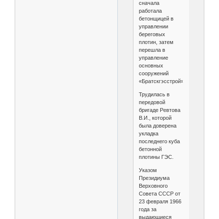
сначала
работала
бетонщицей в
управлении
береговых
плотин, затем
перешла в
управление
основных
сооружений
«Братскгэсстрой».
Трудилась в
передовой
бригаде Ревтова
В.И., которой
была доверена
укладка
последнего куба
бетонной
плотины ГЭС.
Указом
Президиума
Верховного
Совета СССР от
23 февраля 1966
года за
выдающиеся