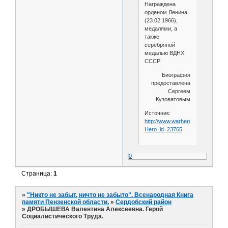
Награждена
орденом Ленина
(23.02.1966),
медалями, а
также
серебряной
медалью ВДНХ
СССР.
Биография
предоставлена
Сергеем
Кузоватовым
Источник:
http://www.warheroes.ru/hero/he
Hero_id=23765
0
Страница:
1
»
"Никто не забыт, ничто не забыто". Всенародная Книга
памяти Пензенской области.
»
Сердобский район
»
ДРОБЫШЕВА Валентина Алексеевна. Герой
Социалистического Труда.