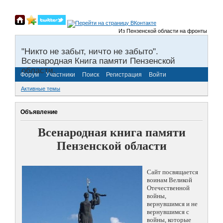
Из Пензенской области на фронты Великой
"Никто не забыт, ничто не забыто".
Всенародная Книга памяти Пензенской
области.
Форум
Участники
Поиск
Регистрация
Войти
Активные темы
Объявление
Всенародная книга памяти
Пензенской области
Сайт посвящается
воинам Великой
Отечественной
войны,
вернувшимся и не
вернувшимся с
войны, которые