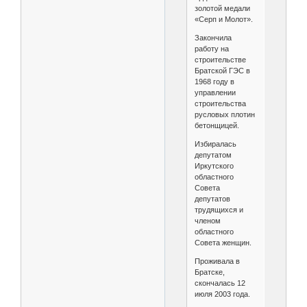
золотой медали
«Серп и Молот».
Закончила
работу на
строительстве
Братской ГЭС в
1968 году в
управлении
строительства
русловых плотин
бетонщицей.
Избиралась
депутатом
Иркутского
областного
Совета
депутатов
трудящихся и
членом
областного
Совета женщин.
Проживала в
Братске,
скончалась 12
июля 2003 года.