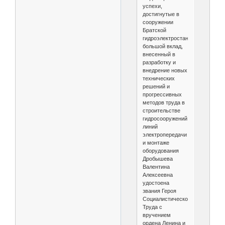
успехи,
достигнутые в
сооружении
Братской
гидроэлектростанции,
большой вклад,
внесенный в
разработку и
внедрение новых
технических
решений и
прогрессивных
методов труда в
строительстве
гидросооружений,
линий
электропередачи
и монтаже
оборудования
Дробышева
Валентина
Алексеевна
удостоена
звания Героя
Социалистического
Труда с
вручением
ордена Ленина и