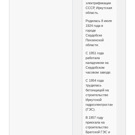
электрификации
СССР, Иркутская
область.
Родилась 8 июля
1924 года в
городе
Сердобске
Пензенской
области.
С 1951 года
работала
наладчиком на
Сердобском
часовом заводе.
С 1954 года
трудилась
бетонщицей на
строительстве
Иркутской
гидроэлектростанции
(ГЭС).
В 1957 году
приехала на
строительство
Братской ГЭС и