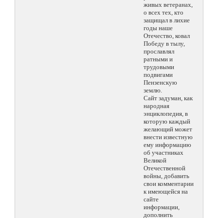
живых ветеранах,
о всех тех, кто
защищал в лихие
годы наше
Отечество, ковал
Победу в тылу,
прославлял
ратными и
трудовыми
подвигами
Пензенскую
землю.
Сайт задуман, как
народная
энциклопедия, в
которую каждый
желающий может
внести известную
ему информацию
об участниках
Великой
Отечественной
войны, добавить
свои комментарии
к имеющейся на
сайте
информации,
дополнить