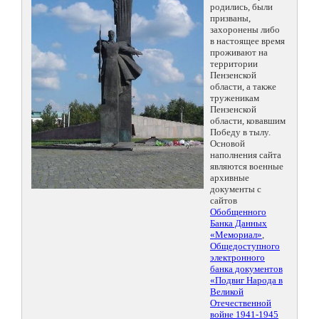
родились, были
призваны,
захоронены либо
в настоящее время
проживают на
территории
Пензенской
области, а также
труженикам
Пензенской
области, ковавшим
Победу в тылу.
Основой
наполнения сайта
являются военные
архивные
документы с
сайтов
Обобщенного
Банка Данных
«Мемориал»
,
Общедоступного
электронного
банка документов
«Подвиг Народа в
Великой
Отечественной
войне 1941-1945