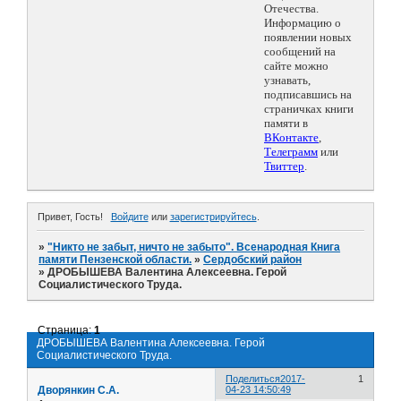
Отечества.
Информацию о
появлении новых
сообщений на
сайте можно
узнавать,
подписавшись на
страничках книги
памяти в
ВКонтакте
,
Телеграмм
или
Твиттер
.
Привет, Гость!
Войдите
или
зарегистрируйтесь
.
»
"Никто не забыт, ничто не забыто". Всенародная Книга
памяти Пензенской области.
»
Сердобский район
»
ДРОБЫШЕВА Валентина Алексеевна. Герой
Социалистического Труда.
Страница:
1
ДРОБЫШЕВА Валентина Алексеевна. Герой
Социалистического Труда.
Поделиться
2017-
1
Дворянкин С.А.
04-23 14:50:49