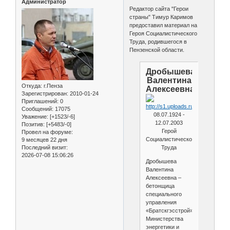
Администратор
Редактор сайта "Герои
страны" Тимур Каримов
предоставил материал на
Героя Социалистического
Труда, родившегося в
Пензенской области.
Дробышева
Валентина
Откуда:
г.Пенза
Алексеевна
Зарегистрирован
: 2010-01-24
Приглашений:
0
Сообщений:
17075
08.07.1924 -
Уважение:
[+1523/-6]
12.07.2003
Позитив:
[+5483/-0]
Герой
Провел на форуме:
Социалистического
9 месяцев 22 дня
Последний визит:
Труда
2026-07-08 15:06:26
Дробышева
Валентина
Алексеевна –
бетонщица
специального
управления
«Братскгэсстрой»
Министерства
энергетики и