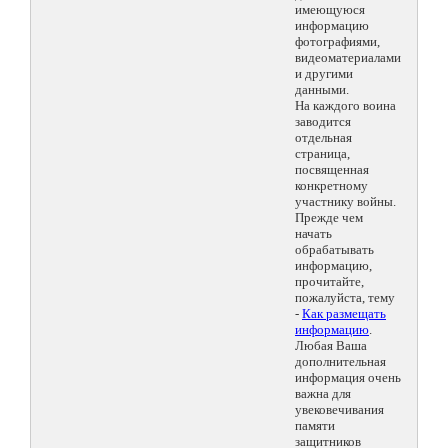
имеющуюся
информацию
фотографиями,
видеоматериалами
и другими
данными.
На каждого воина
заводится
отдельная
страница,
посвященная
конкретному
участнику войны.
Прежде чем
начать
обрабатывать
информацию,
прочитайте,
пожалуйста, тему
-
Как размещать
информацию
.
Любая Ваша
дополнительная
информация очень
важна для
увековечивания
памяти
защитников