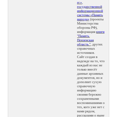
гг.»
,
государственной
информационной
системы «Память
народа»
(проекты
Министерства
обороны РФ),
информация
книги
"Память.
Пензенская
область."
, других
справочных
источников.
Сайт создан в
надежде на то, что
каждый из нас не
только внесёт
данные архивных
документов, но и
дополнит сухую
справочную
информацию
своими бережно
сохраненными
воспоминаниями о
тех, кого уже нет с
нами рядом,
рассказами о ныне