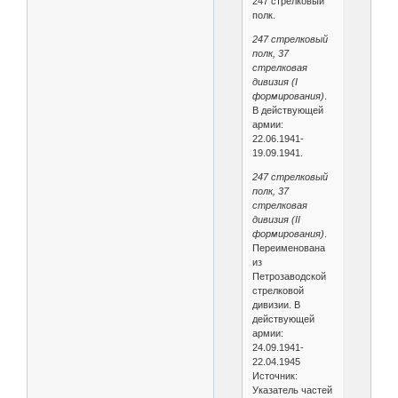
247 стрелковый
полк.
247 стрелковый
полк, 37
стрелковая
дивизия (I
формирования)
.
В действующей
армии:
22.06.1941-
19.09.1941.
247 стрелковый
полк, 37
стрелковая
дивизия (II
формирования)
.
Переименована
из
Петрозаводской
стрелковой
дивизии. В
действующей
армии:
24.09.1941-
22.04.1945
Источник:
Указатель частей