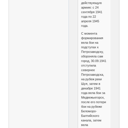
действующую
армию: c 24
сентября 1941
года по 22
апреля 1945
года.
С момента
формирования
вела бои на
подступах к
Петрозаводску,
обороняла сам
город, 30.09.1941
отступила
севернее
Петрозаводска,
на рубеж реки
Шуя, затем в
декабре 1941
года вела бои за
Медвежьегорск,
после его потери
бои на рубеже
Беломоро-
Балтийского
канала, затем
вела