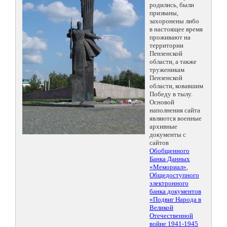
родились, были
призваны,
захоронены либо
в настоящее время
проживают на
территории
Пензенской
области, а также
труженикам
Пензенской
области, ковавшим
Победу в тылу.
Основой
наполнения сайта
являются военные
архивные
документы с
сайтов
Обобщенного
Банка Данных
«Мемориал»
,
Общедоступного
электронного
банка документов
«Подвиг Народа в
Великой
Отечественной
войне 1941-1945