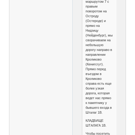
маршрутом 7 с
правым
поворотом на
Остроду
(Остероде) и
прямо на
Нидзицу
(Нейденбург), мы
сворачиваем на
небольшую
дорогу направо в
направлении
Кроликово
(Кенигсгут).
Прямо перед
въездом в
Кроликово
справа есть еще
более узкая
дорога, которая
ведет нас прямо
к памятнику у
бывшего входа в
Шталаг 1B.
КЛАДБИЩЕ
ШТАЛАГА 1B.
Чтобы посетить