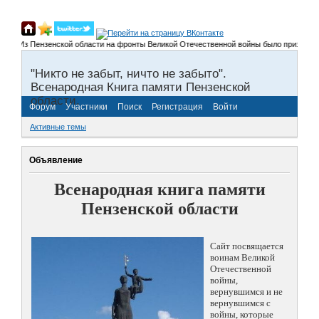
Из Пензенской области на фронты Великой Отечественной войны было призвано более 
"Никто не забыт, ничто не забыто".
Всенародная Книга памяти Пензенской
области.
Форум
Участники
Поиск
Регистрация
Войти
Активные темы
Объявление
Всенародная книга памяти
Пензенской области
Сайт посвящается
воинам Великой
Отечественной
войны,
вернувшимся и не
вернувшимся с
войны, которые