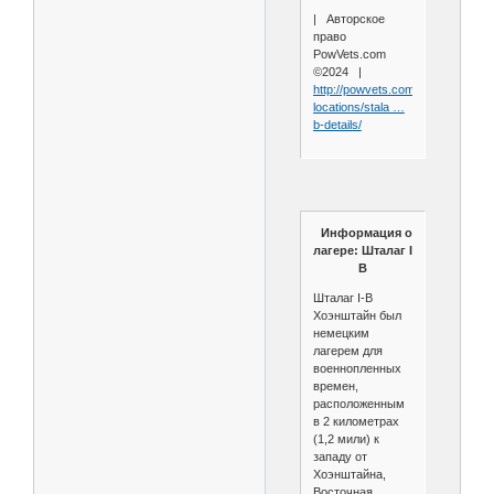
| Авторское
право
PowVets.com
©2024 |
http://powvets.com/camp-
locations/stala …
b-details/
Информация о
лагере: Шталаг I
B
Шталаг I-B
Хоэнштайн был
немецким
лагерем для
военнопленных
времен,
расположенным
в 2 километрах
(1,2 мили) к
западу от
Хоэнштайна,
Восточная