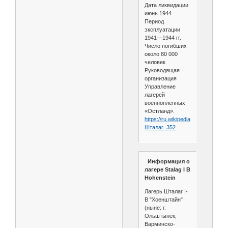
Дата ликвидации
июнь 1944
Период
эксплуатации
1941—1944 гг.
Число погибших
около 80 000
человек
Руководящая
организация
Управление
лагерей
военнопленных
«Остланд».
https://ru.wikipedia.org/wiki/
Шталаг_352
Информация о
лагере Stalag I B
Hohenstein
Лагерь Шталаг I-
B "Хоенштайн"
(ныне: г.
Ольштынек,
Варминско-