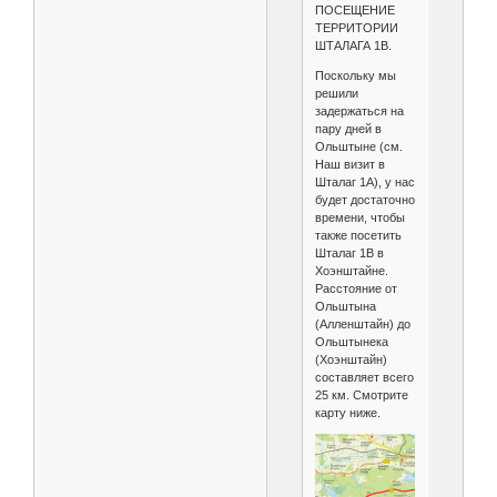
ПОСЕЩЕНИЕ
ТЕРРИТОРИИ
ШТАЛАГА 1B.
Поскольку мы
решили
задержаться на
пару дней в
Ольштыне (см.
Наш визит в
Шталаг 1A), у нас
будет достаточно
времени, чтобы
также посетить
Шталаг 1B в
Хоэнштайне.
Расстояние от
Ольштына
(Алленштайн) до
Ольштынека
(Хоэнштайн)
составляет всего
25 км. Смотрите
карту ниже.