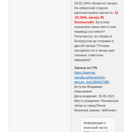
23.02.1944 сбежал из лагеря.
На оборотной стороне
карточки можно прочесть:
21
.02.1944, лагерь IВ
Хохенштайн
. Бутузову
назначили новое место или
перевод состоялся?
Получается, он сбежал в
Белоруссии до отправки в
другой лагерь? Почему
находился не в лагере для
пленных советских
офицеров?
Записи из ГУК
.
https://pamyat-
naroda.ru/heroes/sm-
person_guk1064447485
:
Бутузов Владимир
Николаевич
Дата рождения: 15.05.1921
Место рождения: Пензенская
область город Пенза
Воинское звание: лейтенант
Информация о
воинской части: