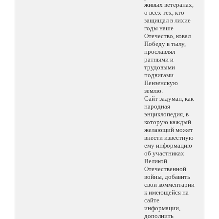
живых ветеранах,
о всех тех, кто
защищал в лихие
годы наше
Отечество, ковал
Победу в тылу,
прославлял
ратными и
трудовыми
подвигами
Пензенскую
землю.
Сайт задуман, как
народная
энциклопедия, в
которую каждый
желающий может
внести известную
ему информацию
об участниках
Великой
Отечественной
войны, добавить
свои комментарии
к имеющейся на
сайте
информации,
дополнить