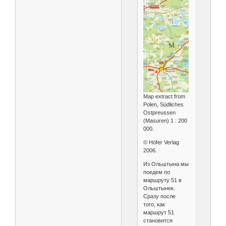
Мap extract from
Polen, Südliches
Ostpreussen
(Masuren) 1 : 200
000.
© Höfer Verlag
2006.
Из Ольштына мы
поедем по
маршруту 51 в
Ольштынек.
Сразу после
того, как
маршрут 51
становится