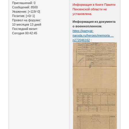
Приглашений:
0
Информация в Книге Памяти
Сообщений:
8500
Пензенской области не
Уважение:
[+119/-0]
установлена.
Позитив:
[+0/-1]
Провел на форуме:
Информация из документа
10 месяцев 13 дней
о военнопленном
.
Последний визит:
https://pamyat-
Сегодня 00:42:45
naroda.ru/heroes/memoria …
n272046162
: