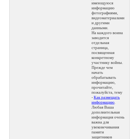
имеющуюся
информацию
фотографиями,
видеоматериалами
и другими
данными.
На каждого воина
заводится
отдельная
страница,
посвященная
конкретному
участнику войны.
Прежде чем
начать
обрабатывать
информацию,
прочитайте,
пожалуйста, тему
-
Как размещать
информацию
.
Любая Ваша
дополнительная
информация очень
важна для
увековечивания
памяти
защитников