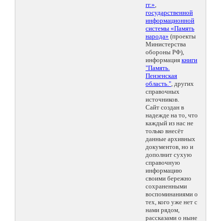
гг.»
,
государственной
информационной
системы «Память
народа»
(проекты
Министерства
обороны РФ),
информация
книги
"Память.
Пензенская
область."
, других
справочных
источников.
Сайт создан в
надежде на то, что
каждый из нас не
только внесёт
данные архивных
документов, но и
дополнит сухую
справочную
информацию
своими бережно
сохраненными
воспоминаниями о
тех, кого уже нет с
нами рядом,
рассказами о ныне