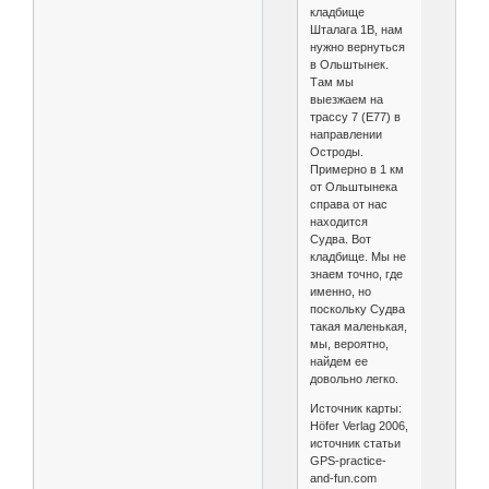
кладбище
Шталага 1B, нам
нужно вернуться
в Ольштынек.
Там мы
выезжаем на
трассу 7 (E77) в
направлении
Остроды.
Примерно в 1 км
от Ольштынека
справа от нас
находится
Судва. Вот
кладбище. Мы не
знаем точно, где
именно, но
поскольку Судва
такая маленькая,
мы, вероятно,
найдем ее
довольно легко.
Источник карты:
Höfer Verlag 2006,
источник статьи
GPS-practice-
and-fun.com