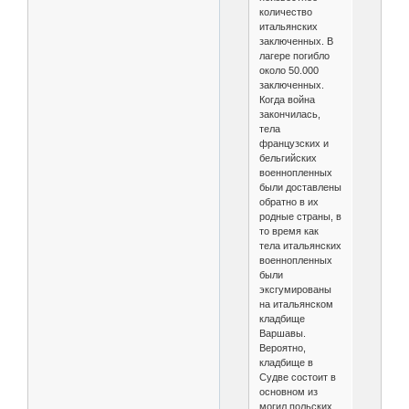
количество
итальянских
заключенных. В
лагере погибло
около 50.000
заключенных.
Когда война
закончилась,
тела
французских и
бельгийских
военнопленных
были доставлены
обратно в их
родные страны, в
то время как
тела итальянских
военнопленных
были
эксгумированы
на итальянском
кладбище
Варшавы.
Вероятно,
кладбище в
Судве состоит в
основном из
могил польских