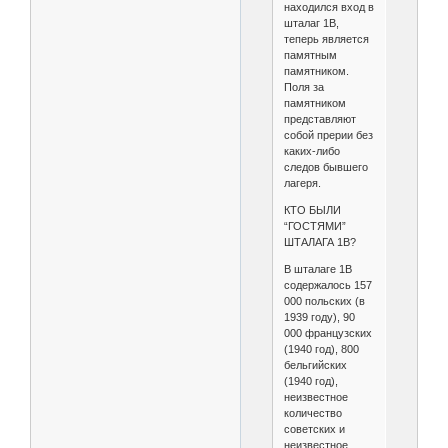
находился вход в
шталаг 1B,
теперь является
памятным
памятником.
Поля за
памятником
представляют
собой прерии без
каких-либо
следов бывшего
лагеря.
КТО БЫЛИ
“ГОСТЯМИ”
ШТАЛАГА 1B?
В шталаге 1B
содержалось 157
000 польских (в
1939 году), 90
000 французских
(1940 год), 800
бельгийских
(1940 год),
неизвестное
количество
советских и
неизвестное