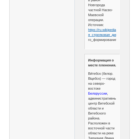
Новгорода
частной Насво-
Маевской
операции.
Источник:
https://ru.wikipedia.org/wiki/37-
я_стрелковая_дивизия_
(2-
го_формирования)
Информация о
месте пленения.
Ви́тебск (белор.
Віцебск) — город
на северо-
востоке
Белоруссии
,
административный
центр Витебской
области и
Витебского
района.
Расположен в
восточной части
области на реке
Западная Двина.