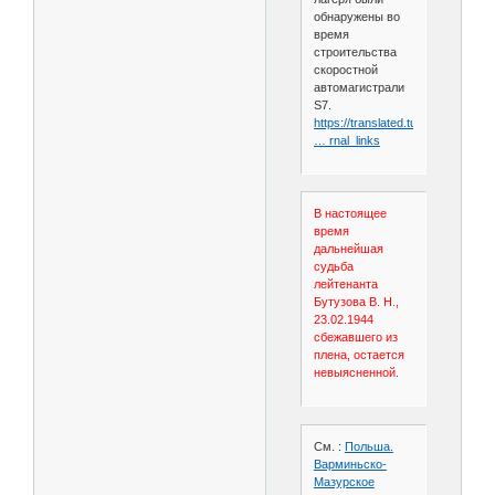
обнаружены во
время
строительства
скоростной
автомагистрали
S7.
https://translated.turbopages.org
… rnal_links
В настоящее
время
дальнейшая
судьба
лейтенанта
Бутузова В. Н.,
23.02.1944
сбежавшего из
плена, остается
невыясненной
.
См. :
Польша.
Варминьско-
Мазурское