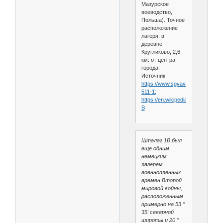
Мазурское
воеводство,
Польша). Точное
расположение
лагеря: в
деревне
Кругликово, 2,6
км. от центра
города.
Источник:
https://www.sgvavia.ru/forum/685
511-1;
https://en.wikipedia.org/wiki/Stala
B
Шталаг 1B был
еще одним
немецким
лагерем
военнопленных
времен Второй
мировой войны,
расположенным
примерно на 53 °
35' северной
широты и 20 °