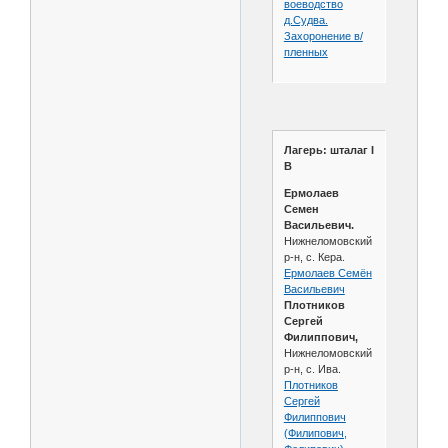
воеводство
д.Судва.
Захоронение в/
пленных
Лагерь: шталаг I
B
Ермолаев
Семен
Васильевич.
Нижнеломовский
р-н, с. Кера.
Ермолаев Семён
Васильевич
Плотников
Сергей
Филиппович,
Нижнеломовский
р-н, с. Ива.
Плотников
Сергей
Филиппович
(Филипович,