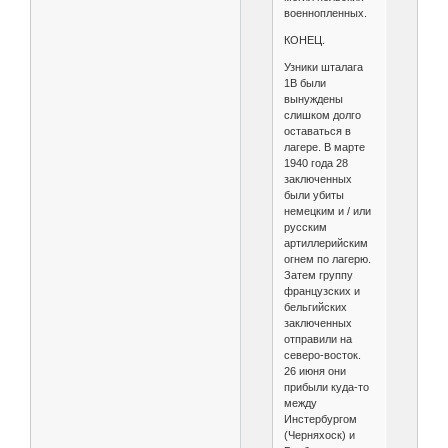
военнопленных.
КОНЕЦ.
Узники шталага
1B были
вынуждены
слишком долго
оставаться в
лагере. В марте
1940 года 28
заключенных
были убиты
немецким и / или
русским
артиллерийским
огнем по лагерю.
Затем группу
французских и
бельгийских
заключенных
отправили на
северо-восток.
26 июня они
прибыли куда-то
между
Инстербургом
(Черняхоск) и