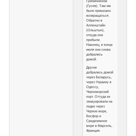
Гумбинненом
(Гусев). Там им
было приказано
возвращаться.
Обратно в
Алленштайн
(Ольштын),
откуда они
прибыли.
Наконец, в конце
июля они снова
добрались
домой.
Другие
добрались домой
через Беларусь,
через Украину в
Одессу,
Черноморский
порт. Оттуда их
эвакуировали на
лодке через
Черное море,
Босфор и
Средиземное
море в Марсель,
Франция.