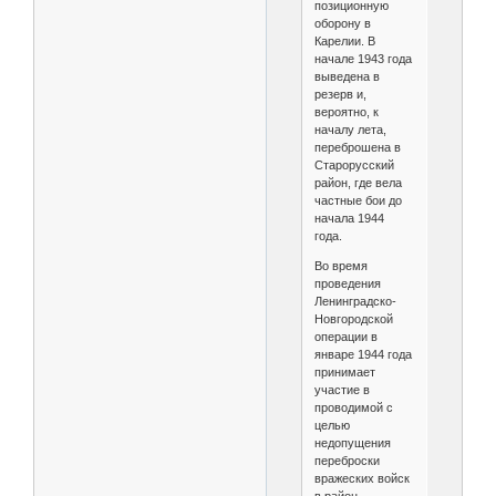
позиционную
оборону в
Карелии. В
начале 1943 года
выведена в
резерв и,
вероятно, к
началу лета,
переброшена в
Старорусский
район, где вела
частные бои до
начала 1944
года.
Во время
проведения
Ленинградско-
Новгородской
операции в
январе 1944 года
принимает
участие в
проводимой с
целью
недопущения
переброски
вражеских войск
в район