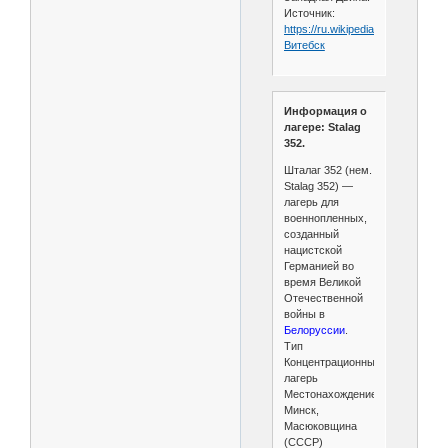
Источник:
https://ru.wikipedia.org/wiki/
Витебск
Информация о
лагере: Stalag
352.
Шталаг 352 (нем.
Stalag 352) —
лагерь для
военнопленных,
созданный
нацистской
Германией во
время Великой
Отечественной
войны в
Белоруссии
.
Тип
Концентрационный
лагерь
Местонахождение
Минск,
Масюковщина
(СССР)