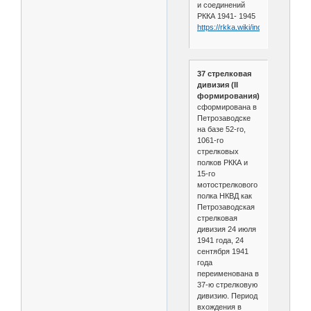
и соединений
РККА 1941- 1945
https://rkka.wiki/index.php/247
37 стрелковая
дивизия (II
формирования)
сформирована в
Петрозаводске
на базе 52-го,
1061-го
стрелковых
полков РККА и
15-го
мотострелкового
полка НКВД как
Петрозаводская
стрелковая
дивизия 24 июля
1941 года, 24
сентября 1941
года
переименована в
37-ю стрелковую
дивизию. Период
вхождения в