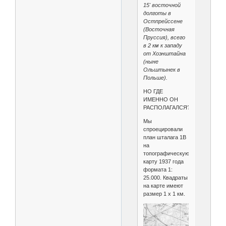
15' восточной
долготы в
Остпрейссене
(Восточная
Пруссия), всего
в 2 км к западу
от Хоэнштайна
(ныне
Ольштынек в
Польше).
НО ГДЕ
ИМЕННО ОН
РАСПОЛАГАЛСЯ?
Мы
спроецировали
план шталага 1B
на
топографическую
карту 1937 года
формата 1:
25.000. Квадраты
на карте имеют
размер 1 х 1 км.