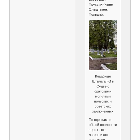
Пруссия (ныне
Ольштынек,
Польша).
Кладбище
Шталага I-B в
Судве с
братскими
могилами
польских и
советских
заключенных
По оценкам, в
общей сложности
через этот
лагерь и его
подлагеря