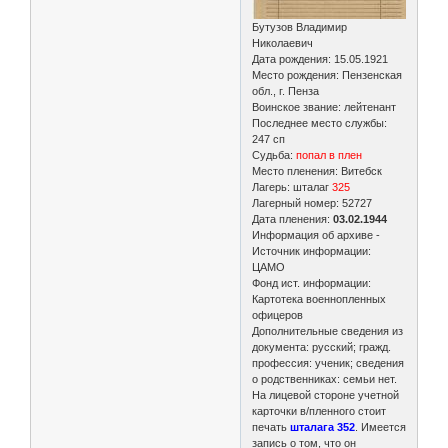
Бутузов Владимир
Николаевич
Дата рождения: 15.05.1921
Место рождения: Пензенская
обл., г. Пенза
Воинское звание: лейтенант
Последнее место службы:
247 сп
Судьба:
попал в плен
Место пленения: Витебск
Лагерь: шталаг
325
Лагерный номер: 52727
Дата пленения:
03.02.1944
Информация об архиве -
Источник информации:
ЦАМО
Фонд ист. информации:
Картотека военнопленных
офицеров
Дополнительные сведения из
документа: русский; гражд.
профессия: ученик; сведения
о родственниках: семьи нет.
На лицевой стороне учетной
карточки в/пленного стоит
печать
шталага 352
. Имеется
запись о том, что он