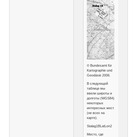
© Bundesamt für
Kartographie und
Geodäsie 2006.
В следующей
таблице мы
ввели широты и
долготы (WGS84)
некоторых
интересных мест
(не всех на
карте).
Stalag1BLatLon2
Место, где