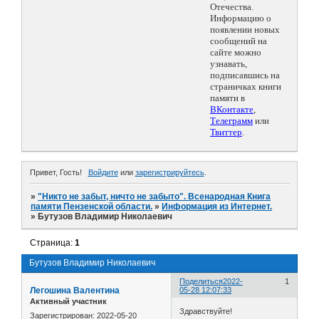
Отечества.
Информацию о
появлении новых
сообщений на
сайте можно
узнавать,
подписавшись на
страничках книги
памяти в
ВКонтакте
,
Телеграмм
или
Твиттер
.
Привет, Гость!
Войдите
или
зарегистрируйтесь
.
»
"Никто не забыт, ничто не забыто". Всенародная Книга
памяти Пензенской области.
»
Информация из Интернет.
»
Бутузов Владимир Николаевич
Страница:
1
Бутузов Владимир Николаевич
Поделиться
2022-
1
Легошина Валентина
05-28 12:07:33
Активный участник
Здравствуйте!
Зарегистрирован
: 2022-05-20