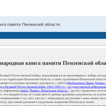
нига памяти Пензенской области.
народная книга памяти Пензенской обл
Великой Отечественной войны, вернувшимся и не вернувшимся с войны, котор
т на территории Пензенской области, а также труженикам Пензенской области
 являются военные архивные документы с сайтов
Обобщенного Банка Данных
а в Великой Отечественной войне 1941-1945 гг.»
,
государственной информаци
), информация
книги "Память. Пензенская область."
, других справочных источ
 то, что каждый из нас не только внесёт данные архивных документов, но и 
оминаниями о тех, кого уже нет с нами рядом, рассказами о ныне живых ветер
в тылу, прославлял ратными и трудовыми подвигами Пензенскую землю.
ая энциклопедия, в которую каждый желающий может внести известную ему и