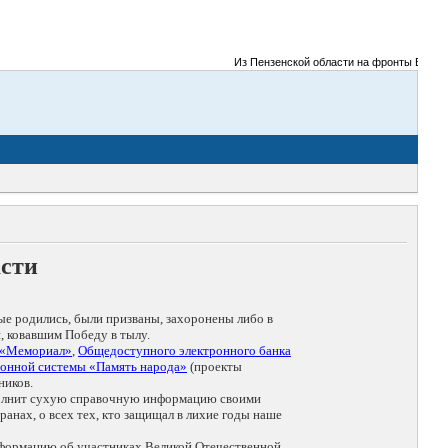
Из Пензенской области на фронты Великой О
асти
ые родились, были призваны, захоронены либо в
, ковавшим Победу в тылу.
 «Мемориал»
,
Общедоступного электронного банка
онной системы «Память народа»
(проекты
ников.
дополнит сухую справочную информацию своими
анах, о всех тех, кто защищал в лихие годы наше
нформацию об участниках Великой Отечественной