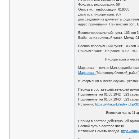
Фонд ист. информации: 58
Опись ист. информации: 818883
Дело ист. информации: 987
доп.сведения из документа: родствен
адрес проживания: Пензенская обл.,
Военно-пересыльный пункт: 103 зсп 3
Выбытие из воинской части: Между 01
Военно-пересыльный пункт: 103 зсп 3
Прибыл в часть: Не ранее 07.02.1942
Информация о месте ро
Марьевка — село в Малосердобинском
Марьевка_
(Малосердобинский_район
Информация о месте службы, указанно
Период в составе действующей армии:
Подчинение: на 01.03.1942 323 стрел
Подчинение: на 01.07.1943 323 стрелк
Источник:
https://rkka.wiki/index.php
Воинская часть 11 ар
Период в составе действующей армии:
Боевой путь в составе части
Источник: Память народа.
https://pam