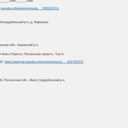
_.__.1900; __.__.1896
t-naroda.ru/heroes/memoria … 050192571/
лосердобинский р-н, д. Марьевка
К
ская обл., Кировский р-н
 Книга Памяти. Пензенская область. Том 6
42.
https://pamyat-naroda.ru/heroes/memoria … e51762372/
К, Пензенская обл., Мало-Сердобинский р-н