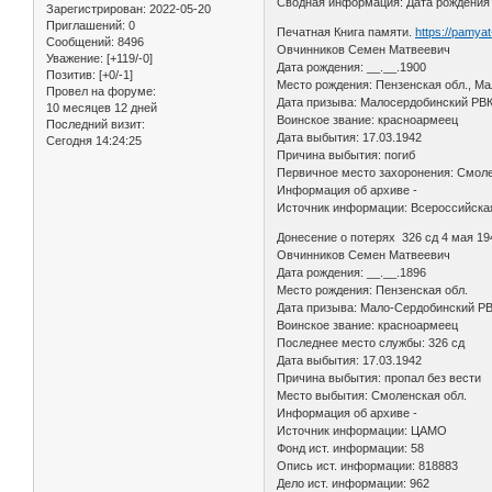
Сводная информация: Дата рождения _
Зарегистрирован
: 2022-05-20
Приглашений:
0
Печатная Книга памяти.
https://pamya
Сообщений:
8496
Овчинников Семен Матвеевич
Уважение:
[+119/-0]
Дата рождения: __.__.1900
Позитив:
[+0/-1]
Место рождения: Пензенская обл., Ма
Провел на форуме:
Дата призыва: Малосердобинский РВ
10 месяцев 12 дней
Воинское звание: красноармеец
Последний визит:
Дата выбытия: 17.03.1942
Сегодня 14:24:25
Причина выбытия: погиб
Первичное место захоронения: Смолен
Информация об архиве -
Источник информации: Всероссийская
Донесение о потерях 326 сд 4 мая 19
Овчинников Семен Матвеевич
Дата рождения: __.__.1896
Место рождения: Пензенская обл.
Дата призыва: Мало-Сердобинский РВ
Воинское звание: красноармеец
Последнее место службы: 326 сд
Дата выбытия: 17.03.1942
Причина выбытия: пропал без вести
Место выбытия: Смоленская обл.
Информация об архиве -
Источник информации: ЦАМО
Фонд ист. информации: 58
Опись ист. информации: 818883
Дело ист. информации: 962