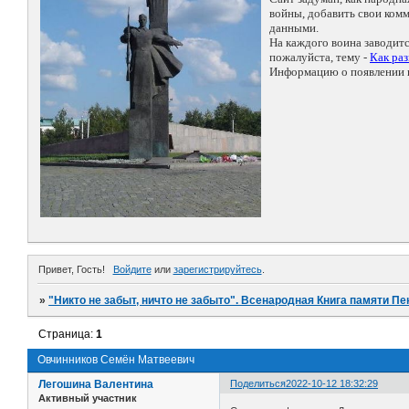
войны, добавить свои ко
данными.
На каждого воина заводит
пожалуйста, тему -
Как ра
Информацию о появлении н
Привет, Гость!
Войдите
или
зарегистрируйтесь
.
»
"Никто не забыт, ничто не забыто". Всенародная Книга памяти Пе
Страница:
1
Овчинников Семён Матвеевич
Легошина Валентина
Поделиться
2022-10-12 18:32:29
Активный участник