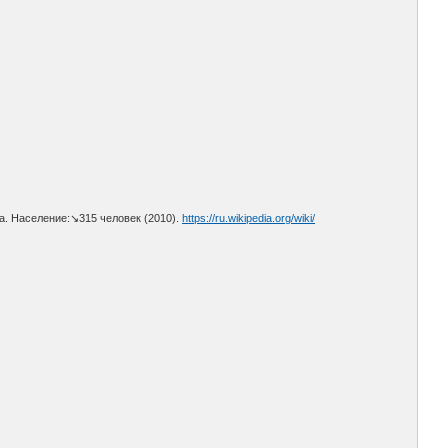
. Население:↘315 человек (2010).
https://ru.wikipedia.org/wiki/