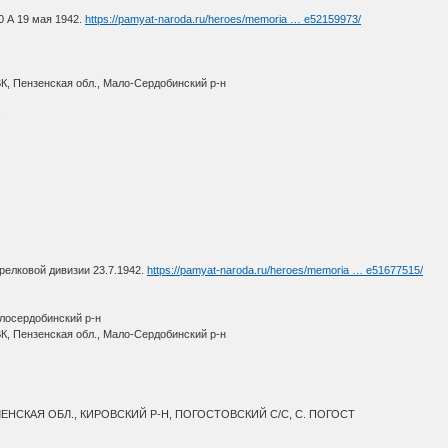
0 А 19 мая 1942.
https://pamyat-naroda.ru/heroes/memoria … e52159973/
К, Пензенская обл., Мало-Сердобинский р-н
А
трелковой дивизии 23.7.1942.
https://pamyat-naroda.ru/heroes/memoria … e51677515/
алосердобинский р-н
К, Пензенская обл., Мало-Сердобинский р-н
ОЛЕНСКАЯ ОБЛ., КИРОВСКИЙ Р-Н, ПОГОСТОВСКИЙ С/С, С. ПОГОСТ