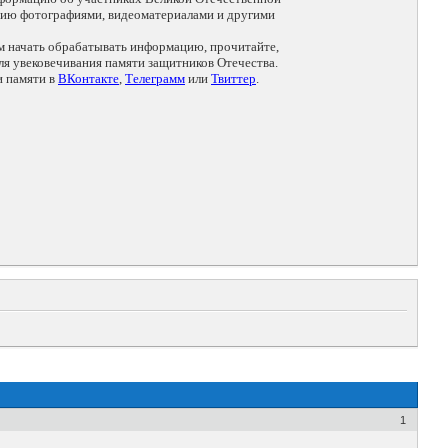
цию фотографиями, видеоматериалами и другими
ем начать обрабатывать информацию, прочитайте,
я увековечивания памяти защитников Отечества.
и памяти в
ВКонтакте
,
Телеграмм
или
Твиттер
.
1