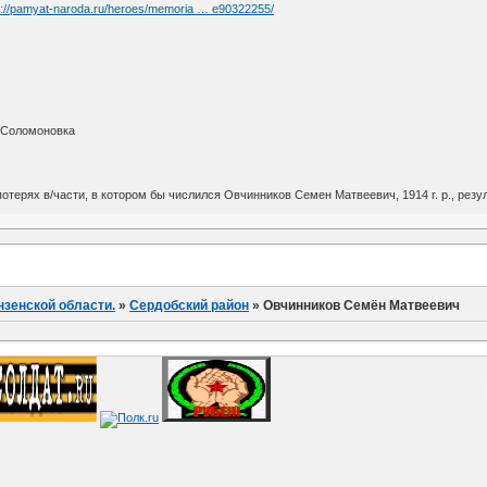
s://pamyat-naroda.ru/heroes/memoria … e90322255/
. Соломоновка
терях в/части, в котором бы числился Овчинников Семен Матвеевич, 1914 г. р., резул
нзенской области.
»
Сердобский район
»
Овчинников Семён Матвеевич