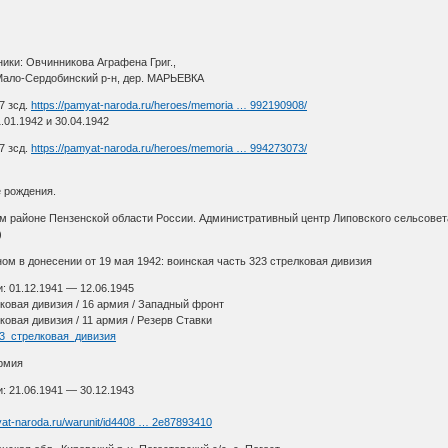
ники: Овчинникова Аграфена Григ.,
 Мало-Сердобинский р-н, дер. МАРЬЕВКА
7 зсд.
https://pamyat-naroda.ru/heroes/memoria … 992190908/
.01.1942 и 30.04.1942
7 зсд.
https://pamyat-naroda.ru/heroes/memoria … 994273073/
ждения.
 районе Пензенской области России. Административный центр Липовского сельсовета
)
м в донесении от 19 мая 1942: воинская часть 323 стрелковая дивизия
 01.12.1941 — 12.06.1945
ковая дивизия / 16 армия / Западный фронт
овая дивизия / 11 армия / Резерв Ставки
/323_стрелковая_дивизия
мия
 21.06.1941 — 30.12.1943
yat-naroda.ru/warunit/id4408 … 2e87893410