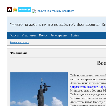
"Никто не забыт, ничто не забыто". Всенародная К
Форум
Участники
Поиск
Регистрация
Войти
Активные темы
Объявление
Все
Сайт посвящается воинам 
настоящее время проживаю
Основой наполнения сайта
документов «Подвиг Народ
Министерства обороны РФ
Сайт создан в надежде на
бережно сохраненными восп
Отечество, ковал Победу 
Сайт задуман, как народн