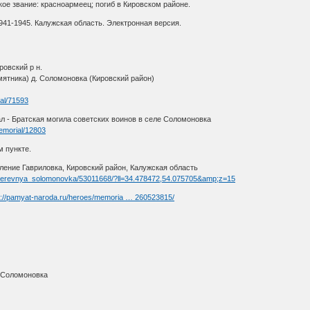
кое звание: красноармеец; погиб в Кировском районе.
41-1945. Калужская область. Электронная версия.
овский р н.
ятника) д. Соломоновка (Кировский район)
ial/71593
 - Братская могила советских воинов в селе Соломоновка
emorial/12803
ункте.
ление Гавриловка, Кировский район, Калужская область
/derevnya_solomonovka/53011668/?ll=34.478472,54.075705&amp;z=15
s://pamyat-naroda.ru/heroes/memoria … 260523815/
. Соломоновка