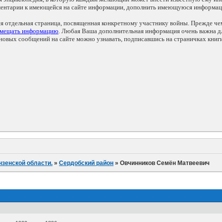
мментарии к имеющейся на сайте информации, дополнить имеющуюся информа
ся отдельная страница, посвященная конкретному участнику войны. Прежде ч
змещать информацию
. Любая Ваша дополнительная информация очень важна дл
овых сообщений на сайте можно узнавать, подписавшись на страничках книг
нзенской области.
»
Сердобский район
»
Овчинников Семён Матвеевич