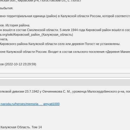
кая обл., Кировский р-н, Погостовский с/с, с. Погост
бытия.
-территориальная единица (район) в Калужской области России, которой соответст
ов. История района.
он вошёл в состав Смоленской области. 5 июля 1944 года Кировский район вошёл в со
dia.org/wiki/Кировский_район_(Калужская_область)
ункта.
Кировского района Калужской области село или деревня Погост не установлены.
оне Калужской области России. Входит в состав сельского поселения «Деревня Манин
в (2022-10-12 23:29:59)
лковой дивизии 23.7.1942 у Овчинникова С. М., уроженца Малосердобинского р-на, пог
t-naroda.ru/heroes/memoria … amyati1000
 Калужская Область. Том 14