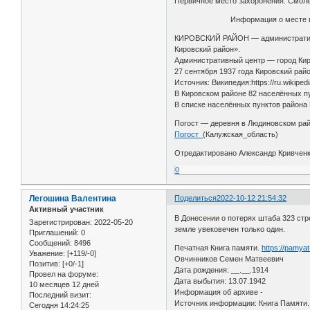
Первичное место захоронения: Смоленс
Информация о месте вы
КИРОВСКИЙ РАЙОН — административно
Кировский район».
Административный центр — город Кир
27 сентября 1937 года Кировский рай
Источник: Википедия:https://ru.wikipe
В Кировском районе 82 населённых п
В списке населённых пунктов района 
Погост — деревня в Людиновском рай
Погост_
(Калужская_область)
Отредактировано Александр Кривченко
0
Легошина Валентина
Поделиться
2022-10-12 21:54:32
Активный участник
В Донесении о потерях штаба 323 стре
Зарегистрирован
: 2022-05-20
земле увековечен только один.
Приглашений:
0
Сообщений:
8496
Печатная Книга памяти.
https://pamya
Уважение:
[+119/-0]
Овчинников Семен Матвеевич
Позитив:
[+0/-1]
Дата рождения: __.__.1914
Провел на форуме:
Дата выбытия: 13.07.1942
10 месяцев 12 дней
Информация об архиве -
Последний визит:
Источник информации: Книга Памяти.
Сегодня 14:24:25