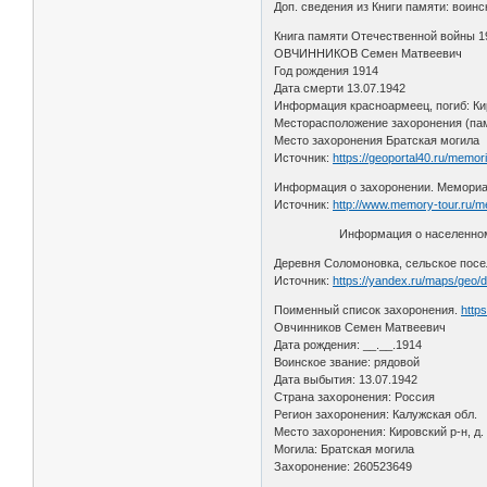
Доп. сведения из Книги памяти: воинс
Книга памяти Отечественной войны 19
ОВЧИННИКОВ Семен Матвеевич
Год рождения 1914
Дата смерти 13.07.1942
Информация красноармеец, погиб: Кир
Месторасположение захоронения (пам
Место захоронения Братская могила
Источник:
https://geoportal40.ru/memor
Информация о захоронении. Мемориал
Источник:
http://www.memory-tour.ru/m
Информация о населенном п
Деревня Соломоновка, сельское посе
Источник:
https://yandex.ru/maps/geo
Поименный список захоронения.
http
Овчинников Семен Матвеевич
Дата рождения: __.__.1914
Воинское звание: рядовой
Дата выбытия: 13.07.1942
Страна захоронения: Россия
Регион захоронения: Калужская обл.
Место захоронения: Кировский р-н, д
Могила: Братская могила
Захоронение: 260523649