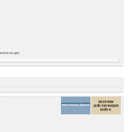
ьтата не дал.