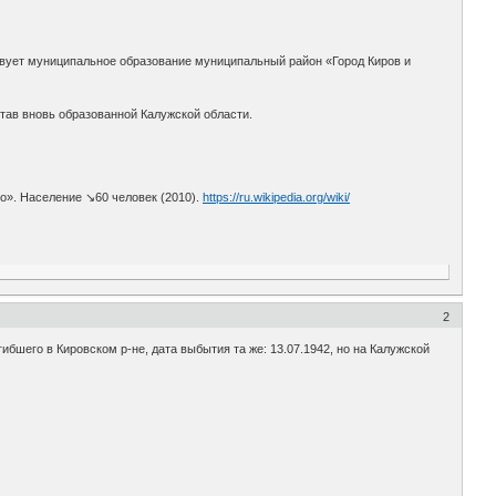
вует муниципальное образование муниципальный район «Город Киров и
став вновь образованной Калужской области.
о». Население ↘60 человек (2010).
https://ru.wikipedia.org/wiki/
2
ибшего в Кировском р-не, дата выбытия та же: 13.07.1942, но на Калужской