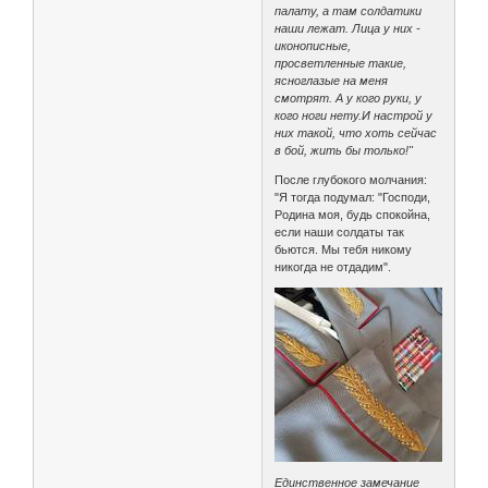
палату, а там солдатики
наши лежат. Лица у них -
иконописные,
просветленные такие,
ясноглазые на меня
смотрят. А у кого руки, у
кого ноги нету.И настрой у
них такой, что хоть сейчас
в бой, жить бы только!"
После глубокого молчания:
"Я тогда подумал: "Господи,
Родина моя, будь спокойна,
если наши солдаты так
бьются. Мы тебя никому
никогда не отдадим".
Единственное замечание