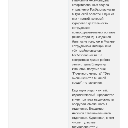
Ивановича Аксенова два
сформированных отдела
управления Госбезопасности
в Тульской области. Один из
них - третий, который
курировал деятельность
сотрудников
правоохранительных органов
(ныне отдел М). Создан он
был после того, как в Москве
сотрудником милиции был
убит майор органов
Госбезопасности. За
конкретные дела в работе
этого отдела Владимир
Иванович получил знак
"Почетного чекиста". "Это
очень ценится в нашей
среде", - отметил он.
Еще один отдел - пятый,
идеологический. Проработав
в нем три года на должности
оперуполномоченного 1
отделения, Владимир
Аксенов стал начальником
отделения. Курировал, в том
числе, тульские
госуниверситет и