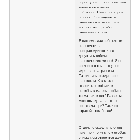
переступайте грань, слишком
много в этой жизни
соблазнов. Ничего не стройте
на песке. Защищайте и
относитесь ко всем также,
как вы хотите, чтобы
относились к вам.
Я однажды дал себе клятву:
не допустить
несправедливости, не
допустить гибели
человеческих жизней. Я не
согласен с тем, что у нас
идея - это патриотизм.
Патриотизм рождается с
человеком. Как можно
говорить о любви или
нелюбви к матери: любишь
ты мать или нет? Разве ты
можешь сделать что-то
против матери? Так и со
страной - тем более!
...
Отдельно скажу, мне очень
приятно, что ко мне с особым
вниманием относятся даже