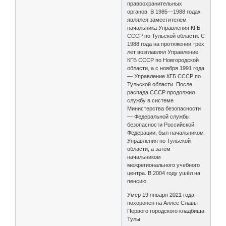
правоохранительных
органов. В 1985—1988 годах
являлся заместителем
начальника Управления КГБ
СССР по Тульской области. С
1988 года на протяжении трёх
лет возглавлял Управление
КГБ СССР по Новгородской
области, а с ноября 1991 года
— Управление КГБ СССР по
Тульской области. После
распада СССР продолжил
службу в системе
Министерства безопасности
— Федеральной службы
безопасности Российской
Федерации, был начальником
Управления по Тульской
области, а затем
начальником
межрегионального учебного
центра. В 2004 году ушёл на
пенсию.
Умер 19 января 2021 года,
похоронен на Аллее Славы
Первого городского кладбища
Тулы.