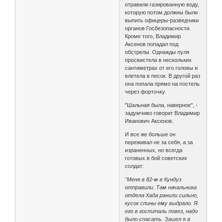
отравили газированную воду,
которую потом должны были
выпить офицеры-разведчики
органов Госбезопасности.
Кроме того, Владимир
Аксенов попадал под
обстрелы. Однажды пуля
просвистела в нескольких
сантиметрах от его головы и
влетела в песок. В другой раз
она попала прямо на постель
через форточку.
"Шальная была, наверное", -
задумчиво говорит Владимир
Иванович Аксенов.
И все же больше он
переживал не за себя, а за
израненных, но всегда
готовых в бой советских
солдат:
"Меня в 82-м в Кундуз
отправили. Там начальника
отдела Хада ранили сильно,
кусок спины ему выдрало. Я
его в госпиталь повез, надо
было спасать. Зашел я в