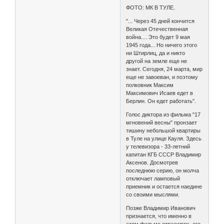
ФОТО: МК В ТУЛЕ.
"... Через 45 дней кончится
Великая Отечественная
война.... Это будет 9 мая
1945 года... Но ничего этого
ни Штирлиц, да и никто
другой на земле еще не
знает. Сегодня, 24 марта, мир
еще не завоеван, и поэтому
полковник Максим
Максимович Исаев едет в
Берлин. Он едет работать".
Голос диктора из фильма "17
мгновений весны" пронзает
тишину небольшой квартиры
в Туле на улице Кауля. Здесь
у телевизора - 33-летний
капитан КГБ СССР Владимир
Аксенов. Досмотрев
последнюю серию, он молча
отключает ламповый
приемник и остается наедине
со своими мыслями.
Позже Владимир Иванович
признается, что именно в
этом фильме отразились его