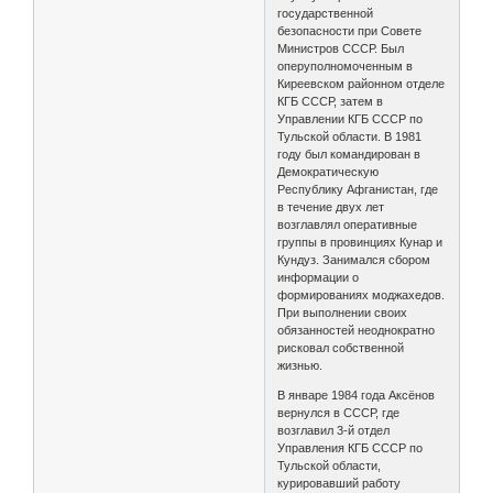
государственной
безопасности при Совете
Министров СССР. Был
оперуполномоченным в
Киреевском районном отделе
КГБ СССР, затем в
Управлении КГБ СССР по
Тульской области. В 1981
году был командирован в
Демократическую
Республику Афганистан, где
в течение двух лет
возглавлял оперативные
группы в провинциях Кунар и
Кундуз. Занимался сбором
информации о
формированиях моджахедов.
При выполнении своих
обязанностей неоднократно
рисковал собственной
жизнью.
В январе 1984 года Аксёнов
вернулся в СССР, где
возглавил 3-й отдел
Управления КГБ СССР по
Тульской области,
курировавший работу