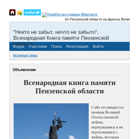
Из Пензенской области на фронты Великой Отечест
"Никто не забыт, ничто не забыто".
Всенародная Книга памяти Пензенской
области.
Форум
Участники
Поиск
Регистрация
Войти
Активные темы
Объявление
Всенародная книга памяти
Пензенской области
Сайт посвящается
воинам Великой
Отечественной
войны,
вернувшимся и не
вернувшимся с
войны, которые