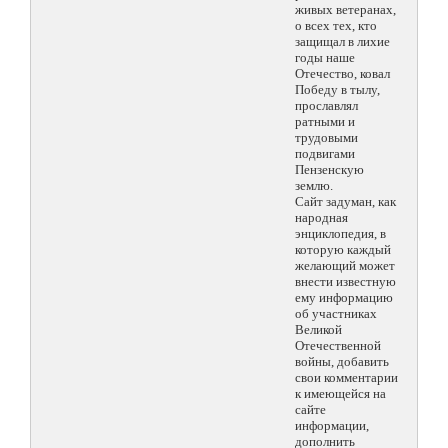
живых ветеранах,
о всех тех, кто
защищал в лихие
годы наше
Отечество, ковал
Победу в тылу,
прославлял
ратными и
трудовыми
подвигами
Пензенскую
землю.
Сайт задуман, как
народная
энциклопедия, в
которую каждый
желающий может
внести известную
ему информацию
об участниках
Великой
Отечественной
войны, добавить
свои комментарии
к имеющейся на
сайте
информации,
дополнить