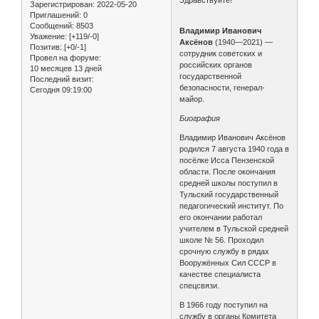
Зарегистрирован
: 2022-05-20
Приглашений:
0
Сообщений:
8503
Владимир Иванович
Уважение:
[+119/-0]
Аксёнов
(1940—2021) —
Позитив:
[+0/-1]
сотрудник советских и
Провел на форуме:
российских органов
10 месяцев 13 дней
государственной
Последний визит:
безопасности, генерал-
Сегодня 09:19:00
майор.
Биография
Владимир Иванович Аксёнов
родился 7 августа 1940 года в
посёлке Исса Пензенской
области. После окончания
средней школы поступил в
Тульский государственный
педагогический институт. По
его окончании работал
учителем в Тульской средней
школе № 56. Проходил
срочную службу в рядах
Вооружённых Сил СССР в
качестве специалиста
спецсвязи.
В 1966 году поступил на
службу в органы Комитета