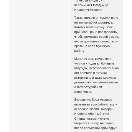
только два года", -
вспоминает Владимир
Иванович Аксенов.
Также сильно он ждал и папу,
но тот погиб на фронте, а
потому маленькому Вове
пришлось рано повзрослеть,
чтобы помогать своей семье:
вести домашнее хозяйство и
брать на себя мужскую
работу.
Мальчик рос, трудился и
учился - подавал большие
надежды: небезосновательно
его прочили в физики,
историки или даже хористы,
думали, что он свяжет жизнь
с литературой или
живописью.
8-классник Вова Аксенов
перечитал всю библиотеку –
особенно любил Гайдара и
Иванова «Вечный зов».
Слушал оперы и очень
огорчался, когда на радио
после серьезной арии вдруг