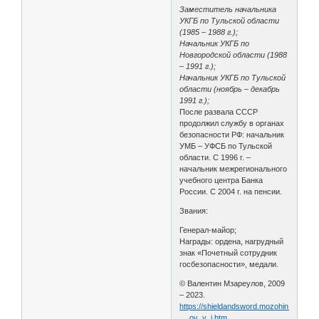
Заместитель начальника
УКГБ по Тульской области
(1985 – 1988 г.);
Начальник УКГБ по
Новгородской области (1988
– 1991 г.);
Начальник УКГБ по Тульской
области (ноябрь – декабрь
1991 г.);
После развала СССР
продолжил службу в органах
безопасности РФ: начальник
УМБ – УФСБ по Тульской
области. С 1996 г. –
начальник межрегионального
учебного центра Банка
России. С 2004 г. на пенсии.
Звания:
Генерал-майор;
Награды: ордена, нагрудный
знак «Почетный сотрудник
госбезопасности», медали.
© Валентин Мзареулов, 2009
– 2023.
https://shieldandsword.mozohin.ru/pers
… ov_v_i.htm