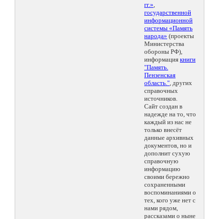
гг.»
,
государственной
информационной
системы «Память
народа»
(проекты
Министерства
обороны РФ),
информация
книги
"Память.
Пензенская
область."
, других
справочных
источников.
Сайт создан в
надежде на то, что
каждый из нас не
только внесёт
данные архивных
документов, но и
дополнит сухую
справочную
информацию
своими бережно
сохраненными
воспоминаниями о
тех, кого уже нет с
нами рядом,
рассказами о ныне