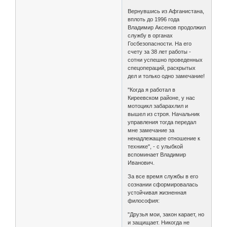
Вернувшись из Афганистана,
вплоть до 1996 года
Владимир Аксенов продолжил
службу в органах
Госбезопасности. На его
счету за 38 лет работы -
сотни успешно проведенных
спецопераций, раскрытых
дел и только одно замечание!
"Когда я работал в
Киреевском районе, у нас
мотоцикл забарахлил и
вышел из строя. Начальник
управления тогда передал
мне замечание за
ненадлежащее отношение к
технике", - с улыбкой
вспоминает Владимир
Иванович.
За все время службы в его
сознании сформировалась
устойчивая жизненная
философия:
"Друзья мои, закон карает, но
и защищает. Никогда не