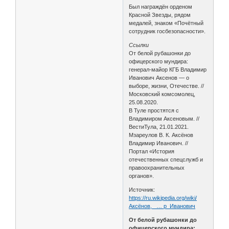
Был награждён орденом
Красной Звезды, рядом
медалей, знаком «Почётный
сотрудник госбезопасности».
Ссылки
От белой рубашонки до
офицерского мундира:
генерал-майор КГБ Владимир
Иванович Аксенов — о
выборе, жизни, Отечестве. //
Московский комсомолец,
25.08.2020.
В Туле простятся с
Владимиром Аксеновым. //
ВестиТула, 21.01.2021.
Мзареулов В. К. Аксёнов
Владимир Иванович. //
Портал «История
отечественных спецслужб и
правоохранительных
органов».
Источник:
https://ru.wikipedia.org/wiki/
Аксёнов,_ … р_Иванович
От белой рубашонки до
офицерского мундира: