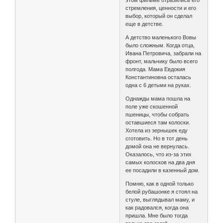
стремления, ценности и его
выбор, который он сделал
еще в детстве.
А детство маленького Вовы
было сложным. Когда отца,
Ивана Петровича, забрали на
фронт, мальчику было всего
полгода. Мама Евдокия
Константиновна осталась
одна с 6 детьми на руках.
Однажды мама пошла на
поле уже скошенной
пшеницы, чтобы собрать
оставшиеся там колоски.
Хотела из зернышек еду
сготовить. Но в тот день
домой она не вернулась.
Оказалось, что из-за этих
самых колосков на два дня
ее посадили в казенный дом.
Помню, как в одной только
белой рубашонке я стоял на
стуле, выглядывал маму, и
как радовался, когда она
пришла. Мне было тогда