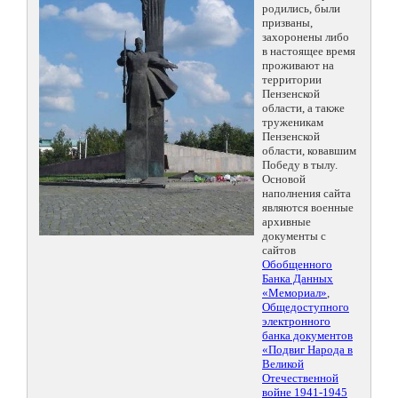
родились, были
призваны,
захоронены либо
в настоящее время
проживают на
территории
Пензенской
области, а также
труженикам
Пензенской
области, ковавшим
Победу в тылу.
Основой
наполнения сайта
являются военные
архивные
документы с
сайтов
Обобщенного
Банка Данных
«Мемориал»
,
Общедоступного
электронного
банка документов
«Подвиг Народа в
Великой
Отечественной
войне 1941-1945