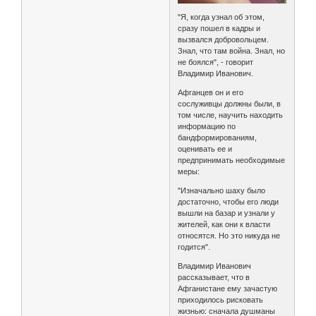
"Я, когда узнал об этом,
сразу пошел в кадры и
вызвался добровольцем.
Знал, что там война. Знал, но
не боялся", - говорит
Владимир Иванович.
Афганцев он и его
сослуживцы должны были, в
том числе, научить находить
информацию по
бандформированиям,
оценивать ее и
предпринимать необходимые
меры:
"Изначально шаху было
достаточно, чтобы его люди
вышли на базар и узнали у
жителей, как они к власти
относятся. Но это никуда не
годится".
Владимир Иванович
рассказывает, что в
Афганистане ему зачастую
приходилось рисковать
жизнью: сначала душманы