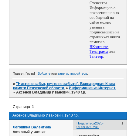
Отечества.
Информацию о
появлении новых
сообщений на
сайте можно
узнавать,
подписавшись на
страничках книги
памяти в
ВКонтакте
,
Телеграмм
или
Твиттер
.
Привет, Гость!
Войдите
или
зарегистрируйтесь
.
»
"Никто не забыт, ничто не забыто". Всенародная Книга
памяти Пензенской области.
»
Информация из Интернет.
»
Аксенов Владимир Иванович, 1940 г.р.
Страница:
1
Аксенов Владимир Иванович, 1940 г.р.
Поделиться
2023-
1
Легошина Валентина
09-09 02:07:41
Активный участник
Здравствуйте!