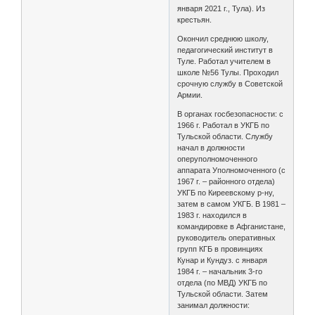
января 2021 г., Тула). Из
крестьян.
Окончил среднюю школу,
педагогический институт в
Туле. Работал учителем в
школе №56 Тулы. Проходил
срочную службу в Советской
Армии.
В органах госбезопасности: с
1966 г. Работал в УКГБ по
Тульской области. Службу
начал в должности
оперуполномоченного
аппарата Уполномоченного (с
1967 г. – районного отдела)
УКГБ по Киреевскому р-ну,
затем в самом УКГБ. В 1981 –
1983 г. находился в
командировке в Афганистане,
руководитель оперативных
групп КГБ в провинциях
Кунар и Кундуз. с января
1984 г. – начальник 3-го
отдела (по МВД) УКГБ по
Тульской области. Затем
занимал должности: