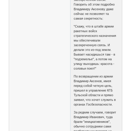
Говорить об этом подробно
Владимиру Аксенову даже
сейчас не позволяет та
самая секретность:
"Скажу, что в штабе армии
ракетных войск
стратегического назначения
мы обеспечивали
засекреченную связь. И
делали это из-под земли.
Бывает насидишься там - в
"подземелье", а потом на
улицу выходишь: красота -
соловьи поют!"
По возвращении из армии
Владимир Аксенов, имея
перед собой четкую цель,
пришел в управление КГБ
Тульской области и прямо
заявил, что хочет служить в
органах Госбезопасности.
За редким случаем, говорит
Владимир Иванович, туда
брали "инициативников",
обычно сотрудники сами
подбирали кандидатов на