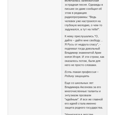
включалась залихватская
эстрадная песня. Однажды в
письме он даже сообщил об
этом в редакцию
радиопрограммы: "Ведь
человек уже настроился на
глубокую мелодию, о чем-то
задумался, а тут на тебе!".
К нему прислушались."О,
дайте – дайте мне свободу…
Я Русь от недруга спасу", -
подпевал тогда довольный
Владимир знаменитой Арии
князя Игоря. И эти строки, как
оказалось потом, были для
него не просто словами.
Есть такая профессия –
Родину защищать
Еще со школьных лет
Владимира Аксенова за его
многочисленные таланты и
энтузиазм прозвали
"идейным". И все же главной
его идеей стала именно
защита родного государства.
"Начитался в детстве