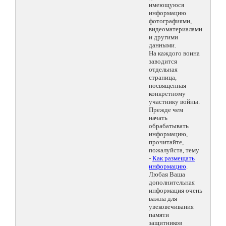
имеющуюся
информацию
фотографиями,
видеоматериалами
и другими
данными.
На каждого воина
заводится
отдельная
страница,
посвященная
конкретному
участнику войны.
Прежде чем
начать
обрабатывать
информацию,
прочитайте,
пожалуйста, тему
-
Как размещать
информацию
.
Любая Ваша
дополнительная
информация очень
важна для
увековечивания
памяти
защитников