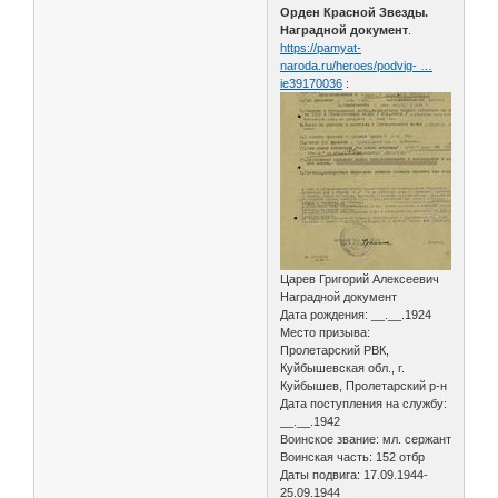
Орден Красной Звезды.
Наградной документ
.
https://pamyat-
naroda.ru/heroes/podvig- …
ie39170036
:
Царев Григорий Алексеевич
Наградной документ
Дата рождения: __.__.1924
Место призыва:
Пролетарский РВК,
Куйбышевская обл., г.
Куйбышев, Пролетарский р-н
Дата поступления на службу:
__.__.1942
Воинское звание: мл. сержант
Воинская часть: 152 отбр
Даты подвига: 17.09.1944-
25.09.1944