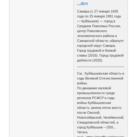
__dp=y
Сама́ра (с 27 января 1935
года по 25 января 1991 года
— Куйбышев) — город в
Среднем Поволжье России,
центр Поволжского
экономического района и
Самарской области, образует
городской округ Самара.
Город трудовой и боевой
славы (2016). Город трудовой
доблести (2020).
________________________________
См.: Куйбышевская область в
годы Великой Отечественной
войны.
По динамике валовой
промышленности среди
регионов РСФСР в годы
войны Куйбышевская
область заняла пятое место
после Омской,
Новосибирской, Челябинской,
Свердловской областей, а
город Куйбышев – (555...
Читать
ещё...https://studfile.net/preview/17222