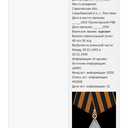
Место рождения:
Саратовская обл.,
Серыбажский р-н, с. Растовка
Дата и место призыва:
__.__.1942 Пролетарский РВК
Дата призыва: __.__.1942
Воинское звание:
курсант
Военно-пересыльный пункт:
48 зсп 36 зсд
Выбытие из воинской части:
Между 20.01.1943 и
26.01.1943
Информация об архиве -
Источник информации:
ЦАМО
Фонд ист. информации: 8329
Опись ист. информации:
453608
Дело ист. информации: 61