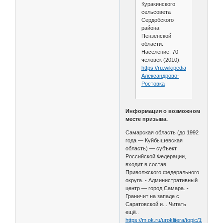
Куракинского
сельсовета
Сердобского
района
Пензенской
области.
Население: 70
человек (2010).
https://ru.wikipedia.org/wiki/
Александрово-
Ростовка
Информация о возможном
месте призыва.
Самарская область (до 1992
года — Куйбышевская
область) — субъект
Российской Федерации,
входит в состав
Приволжского федерального
округа. - Административный
центр — город Самара. -
Граничит на западе с
Саратовской и... Читать
ещё..
https://m.ok.ru/uroklitera/topic/151762