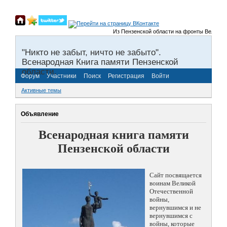
Из Пензенской области на фронты Великой Отеч
"Никто не забыт, ничто не забыто".
Всенародная Книга памяти Пензенской
области.
Форум
Участники
Поиск
Регистрация
Войти
Активные темы
Объявление
Всенародная книга памяти
Пензенской области
Сайт посвящается
воинам Великой
Отечественной
войны,
вернувшимся и не
вернувшимся с
войны, которые