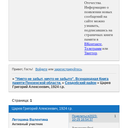
Отечества.
Информацию о
появлении новых
сообщений на
сайте можно
узнавать,
подписавшись на
страничках книги
памяти в
ВКонтакте
,
Телеграмм
или
Твиттер
.
Привет, Гость!
Войдите
или
зарегистрируйтесь
.
»
"Никто не забыт, ничто не забыто". Всенародная Книга
памяти Пензенской области.
»
Сердобский район
»
Царев
Григорий Алексеевич, 1924 г.р.
Страница:
1
Царев Григорий Алексеевич, 1924 г.р.
Поделиться
2023-
1
Легошина Валентина
10-29 16:54:37
Активный участник
Здравствуйте!