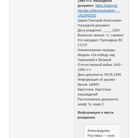
1945 гг.». Наградной
документ
.
https://pamyat-
naroda.ru/heroes/podvig- …
1422042532
:
Царев Григорий Алексеевич
Наградной документ
Дата рождения: __.__.1924
Воинское звание: ст. сержант
Кто наградил: Президиум ВС
СССР
Наименование награды:
Медаль «За победу над
Германией в Великой
Отечественной войне 1941–
1945 гг.»
Дата документа: 09.05.1945
Информация об архиве -
Архив: ЦАМО
Картотека: Картотека
награждений
Расположение документа:
шкаф 7a, ящик 2
Информация о месте
рождения.
Алекса́ндрово-
Росто́вка — село