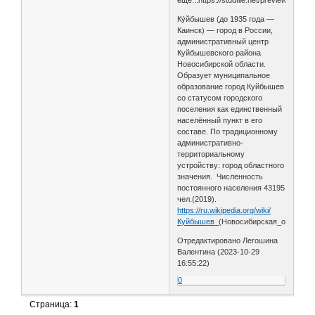
Ку́йбышев (до 1935 года —
Каинск) — город в России,
административный центр
Куйбышевского района
Новосибирской области.
Образует муниципальное
образование город Куйбышев
со статусом городского
поселения как единственный
населённый пункт в его
составе. По традиционному
административно-
территориальному
устройству: город областного
значения. Численность
постоянного населения 43195
чел.(2019).
https://ru.wikipedia.org/wiki/
Куйбышев_
(Новосибирская_область)
Отредактировано Легошина
Валентина (2023-10-29
16:55:22)
0
Страница:
1