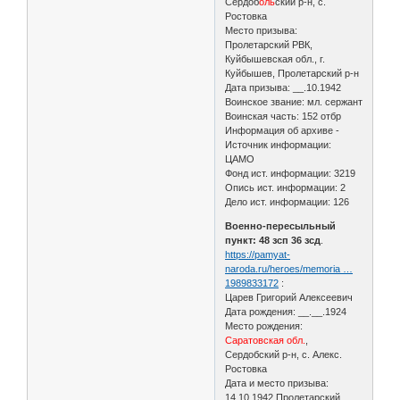
Сердоб
оль
ский р-н, с.
Ростовка
Место призыва:
Пролетарский РВК,
Куйбышевская обл., г.
Куйбышев, Пролетарский р-н
Дата призыва: __.10.1942
Воинское звание: мл. сержант
Воинская часть: 152 отбр
Информация об архиве -
Источник информации:
ЦАМО
Фонд ист. информации: 3219
Опись ист. информации: 2
Дело ист. информации: 126
Военно-пересыльный
пункт: 48 зсп 36 зсд
.
https://pamyat-
naroda.ru/heroes/memoria …
1989833172
:
Царев Григорий Алексеевич
Дата рождения: __.__.1924
Место рождения:
Саратовская обл.
,
Сердобский р-н, с. Алекс.
Ростовка
Дата и место призыва:
14.10.1942 Пролетарский