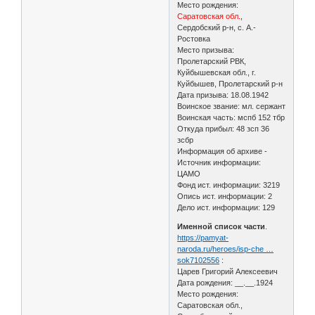
Место рождения:
Саратовская обл.
,
Сердобский р-н, с. А.-
Ростовка
Место призыва:
Пролетарский РВК,
Куйбышевская обл., г.
Куйбышев, Пролетарский р-н
Дата призыва: 18.08.1942
Воинское звание: мл. сержант
Воинская часть: мспб 152 тбр
Откуда прибыл: 48 зсп 36
зсбр
Информация об архиве -
Источник информации:
ЦАМО
Фонд ист. информации: 3219
Опись ист. информации: 2
Дело ист. информации: 129
Именной список части
.
https://pamyat-
naroda.ru/heroes/isp-che …
sok7102556
:
Царев Григорий Алексеевич
Дата рождения: __.__.1924
Место рождения:
Саратовская обл.,