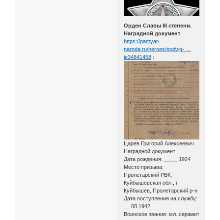
Орден Славы III степени.
Наградной документ
.
https://pamyat-
naroda.ru/heroes/podvig- …
ie34841458
:
Царев Григорий Алексеевич
Наградной документ
Дата рождения: __.__.1924
Место призыва:
Пролетарский РВК,
Куйбышевская обл., г.
Куйбышев, Пролетарский р-н
Дата поступления на службу:
__.08.1942
Воинское звание: мл. сержант