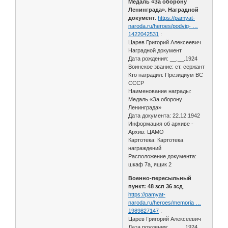
Медаль «За оборону
Ленинграда». Наградной
документ
.
https://pamyat-
naroda.ru/heroes/podvig- …
1422042531
:
Царев Григорий Алексеевич
Наградной документ
Дата рождения: __.__.1924
Воинское звание: ст. сержант
Кто наградил: Президиум ВС
СССР
Наименование награды:
Медаль «За оборону
Ленинграда»
Дата документа: 22.12.1942
Информация об архиве -
Архив: ЦАМО
Картотека: Картотека
награждений
Расположение документа:
шкаф 7a, ящик 2
Военно-пересыльный
пункт: 48 зсп 36 зсд
.
https://pamyat-
naroda.ru/heroes/memoria …
1989827147
:
Царев Григорий Алексеевич
Дата рождения: __.__.1924