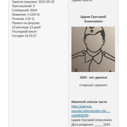
Зарегистрирован
: 2022-05-20
Приглашений:
0
Сообщений:
8504
Уважение:
[+119/-0]
Царев Григорий
Позитив:
[+0/-1]
Алексеевич
Провел на форуме:
10 месяцев 13 дней
Последний визит:
Сегодня 16:43:37
1924 - нет данных
старший сержант
Именной список части
.
https://pamyat-
naroda.ru/heroes/isp-che …
sok9836383
:
Царев Григорий Алексеевич
Дата рождения: __.__.1924