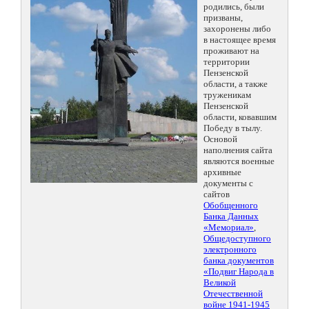
родились, были
призваны,
захоронены либо
в настоящее время
проживают на
территории
Пензенской
области, а также
труженикам
Пензенской
области, ковавшим
Победу в тылу.
Основой
наполнения сайта
являются военные
архивные
документы с
сайтов
Обобщенного
Банка Данных
«Мемориал»
,
Общедоступного
электронного
банка документов
«Подвиг Народа в
Великой
Отечественной
войне 1941-1945