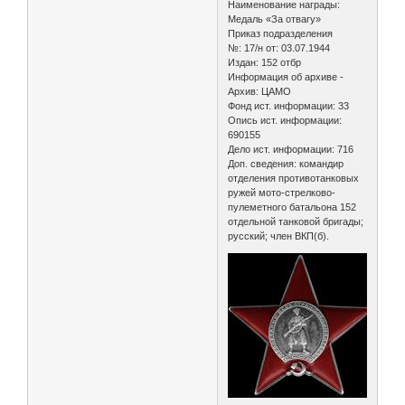
Наименование награды:
Медаль «За отвагу»
Приказ подразделения
№: 17/н от: 03.07.1944
Издан: 152 отбр
Информация об архиве -
Архив: ЦАМО
Фонд ист. информации: 33
Опись ист. информации:
690155
Дело ист. информации: 716
Доп. сведения: командир
отделения противотанковых
ружей мото-стрелково-
пулеметного батальона 152
отдельной танковой бригады;
русский; член ВКП(б).