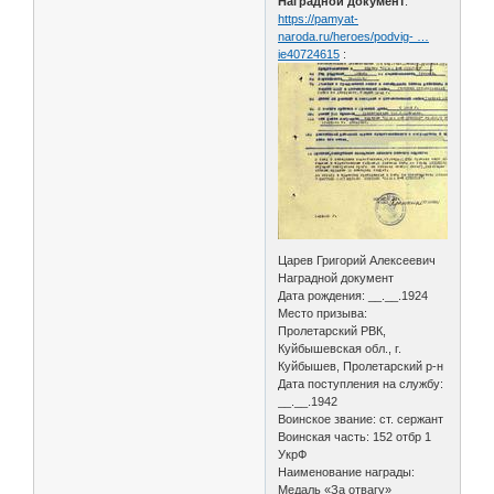
Наградной документ
.
https://pamyat-
naroda.ru/heroes/podvig- …
ie40724615
:
Царев Григорий Алексеевич
Наградной документ
Дата рождения: __.__.1924
Место призыва:
Пролетарский РВК,
Куйбышевская обл., г.
Куйбышев, Пролетарский р-н
Дата поступления на службу:
__.__.1942
Воинское звание: ст. сержант
Воинская часть: 152 отбр 1
УкрФ
Наименование награды:
Медаль «За отвагу»