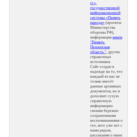
гг.»
,
государственной
информационной
системы «Память
народа»
(проекты
Министерства
обороны РФ),
информация
книги
"Память.
Пензенская
область."
, других
справочных
источников.
Сайт создан в
надежде на то, что
каждый из нас не
только внесёт
данные архивных
документов, но и
дополнит сухую
справочную
информацию
своими бережно
сохраненными
воспоминаниями о
тех, кого уже нет с
нами рядом,
рассказами о ныне