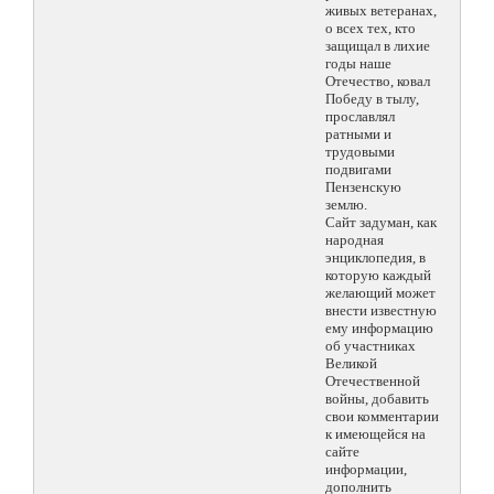
живых ветеранах,
о всех тех, кто
защищал в лихие
годы наше
Отечество, ковал
Победу в тылу,
прославлял
ратными и
трудовыми
подвигами
Пензенскую
землю.
Сайт задуман, как
народная
энциклопедия, в
которую каждый
желающий может
внести известную
ему информацию
об участниках
Великой
Отечественной
войны, добавить
свои комментарии
к имеющейся на
сайте
информации,
дополнить