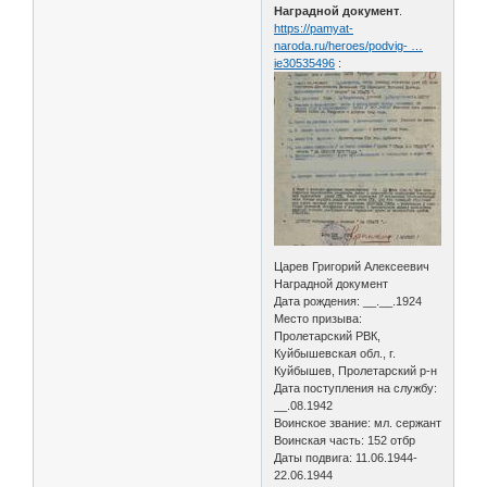
Наградной документ
.
https://pamyat-
naroda.ru/heroes/podvig- …
ie30535496
:
Царев Григорий Алексеевич
Наградной документ
Дата рождения: __.__.1924
Место призыва:
Пролетарский РВК,
Куйбышевская обл., г.
Куйбышев, Пролетарский р-н
Дата поступления на службу:
__.08.1942
Воинское звание: мл. сержант
Воинская часть: 152 отбр
Даты подвига: 11.06.1944-
22.06.1944