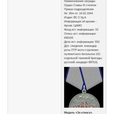
Наименование награды:
Орден Славы III степени
Приказ подразделения
№: 35/н от: 16.02.1944
Издан: ВС 2 Уд.А
Информация об архиве -
Архив: ЦАМО
Фонд ист. информации: 33
Опись ист. информации:
690155
Дело ист. информации: 553
Доп. сведения: командир
роты ПТР мото-стрелково-
пулеметного батальона 152
отдельной танковой бригады;
русский; кандидат ВКП(б).
Медаль «За отвагу».