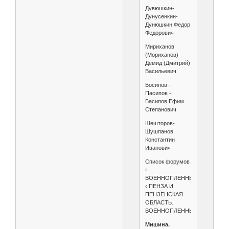
Дувюшкин-
Дунусенкин-
Дунюшкин Федор
Федорович
Мириханов
(Мориханов)
Демид (Дмитрий)
Васильевич
Босипов -
Пасипов -
Басипов Ефим
Степанович
Шешторов-
Шушпанов
Константин
Иванович
Список форумов
‹
ВОЕННОПЛЕННЫЕ
‹ ПЕНЗА И
ПЕНЗЕНСКАЯ
ОБЛАСТЬ.
ВОЕННОПЛЕННЫЕ.
Мишина.