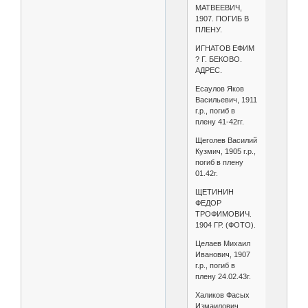
МАТВЕЕВИЧ,
1907. ПОГИБ В
ПЛЕНУ.
ИГНАТОВ ЕФИМ
? Г. БЕКОВО.
АДРЕС.
Есаулов Яков
Васильевич, 1911
г.р., погиб в
плену 41-42гг.
Щеголев Василий
Кузмич, 1905 г.р.,
погиб в плену
01.42г.
ЩЕТИНИН
ФЕДОР
ТРОФИМОВИЧ.
1904 ГР. (ФОТО).
Целаев Михаил
Иванович, 1907
г.р., погиб в
плену 24.02.43г.
Халиков Фасых
Измаилович,