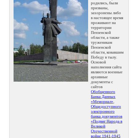
родились, были
призваны,
захоронены либо
в настоящее время
проживают на
территории
Пензенской
области, а также
труженикам
Пензенской
области, ковавшим
Победу в тылу.
Основой
наполнения сайта
являются военные
архивные
документы с
сайтов
Обобщенного
Банка Данных
«Мемориал»
,
Общедоступного
электронного
банка документов
«Подвиг Народа в
Великой
Отечественной
войне 1941-1945