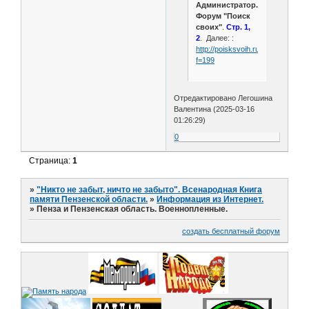
Администратор.
Форум "Поиск
своих"
.
Стр. 1,
2
. Далее: :
http://poisksvoih.ru/viewforum.ph
f=199
Отредактировано Легошина
Валентина (2025-03-16
01:26:29)
0
Страница:
1
»
"Никто не забыт, ничто не забыто". Всенародная Книга
памяти Пензенской области.
»
Информация из Интернет.
»
Пенза и Пензенская область. Военнопленные.
создать бесплатный форум