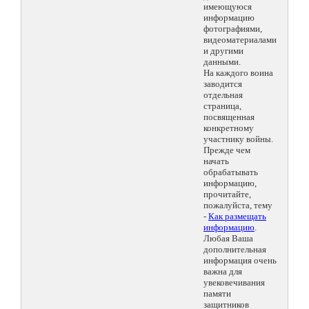
имеющуюся
информацию
фотографиями,
видеоматериалами
и другими
данными.
На каждого воина
заводится
отдельная
страница,
посвященная
конкретному
участнику войны.
Прежде чем
начать
обрабатывать
информацию,
прочитайте,
пожалуйста, тему
-
Как размещать
информацию
.
Любая Ваша
дополнительная
информация очень
важна для
увековечивания
памяти
защитников