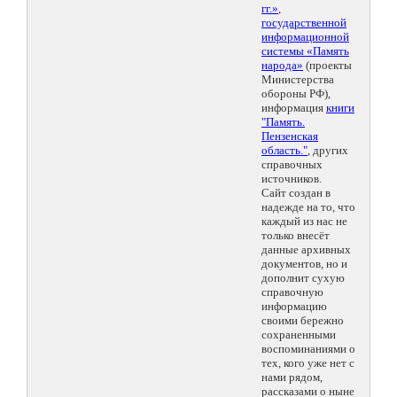
гг.»
,
государственной
информационной
системы «Память
народа»
(проекты
Министерства
обороны РФ),
информация
книги
"Память.
Пензенская
область."
, других
справочных
источников.
Сайт создан в
надежде на то, что
каждый из нас не
только внесёт
данные архивных
документов, но и
дополнит сухую
справочную
информацию
своими бережно
сохраненными
воспоминаниями о
тех, кого уже нет с
нами рядом,
рассказами о ныне