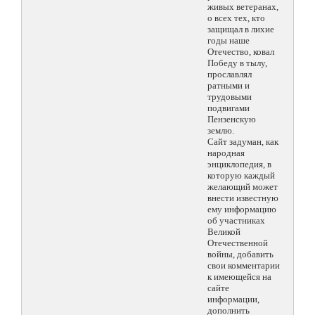
живых ветеранах,
о всех тех, кто
защищал в лихие
годы наше
Отечество, ковал
Победу в тылу,
прославлял
ратными и
трудовыми
подвигами
Пензенскую
землю.
Сайт задуман, как
народная
энциклопедия, в
которую каждый
желающий может
внести известную
ему информацию
об участниках
Великой
Отечественной
войны, добавить
свои комментарии
к имеющейся на
сайте
информации,
дополнить