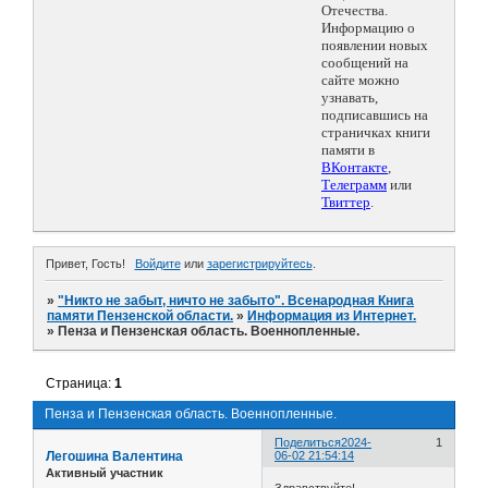
Отечества.
Информацию о
появлении новых
сообщений на
сайте можно
узнавать,
подписавшись на
страничках книги
памяти в
ВКонтакте
,
Телеграмм
или
Твиттер
.
Привет, Гость!
Войдите
или
зарегистрируйтесь
.
»
"Никто не забыт, ничто не забыто". Всенародная Книга
памяти Пензенской области.
»
Информация из Интернет.
»
Пенза и Пензенская область. Военнопленные.
Страница:
1
Пенза и Пензенская область. Военнопленные.
Поделиться
2024-
1
Легошина Валентина
06-02 21:54:14
Активный участник
Здравствуйте!