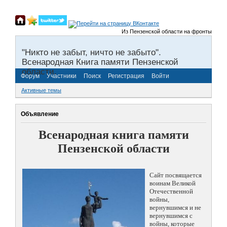
Из Пензенской области на фронты Великой
"Никто не забыт, ничто не забыто".
Всенародная Книга памяти Пензенской
области.
Форум
Участники
Поиск
Регистрация
Войти
Активные темы
Объявление
Всенародная книга памяти
Пензенской области
Сайт посвящается
воинам Великой
Отечественной
войны,
вернувшимся и не
вернувшимся с
войны, которые