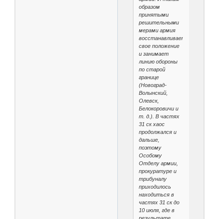
образом
принятыми
решительными
мерами армия
восстанавливает
свое положение
и занимает
линию обороны
по старой
границе
(Новоград-
Волынский,
Олевск,
Белокоровичи и
т. д.). В частях
31 ск хаос
продолжался и
дальше,
поэтому
Особому
Отделу армии,
прокуратуре и
трибуналу
приходилось
находиться в
частях 31 ск до
10 июля, где в
результате