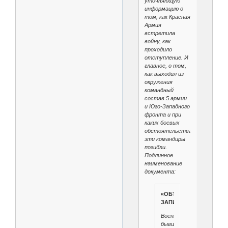
уточняющую
информацию о
том, как Красная
Армия
встретила
войну, как
проходило
отступление. И
главное, о том,
как выходил из
окружения
командный
состав 5 армии
и Юго-Западного
фронта и при
каких боевых
обстоятельствах
эти командиры
погибли.
Подлинное
наименование
документа:
«ОБЪЯСНИТЕЛЬНАЯ
ЗАПИСКА.
Военнопленного,
бывшего