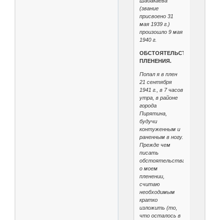
Шабакаева
(звание
присвоено 31
мая 1939 г.)
произошло 9 мая
1940 г.
ОБСТОЯТЕЛЬСТВА
ПЛЕНЕНИЯ.
Попал я в плен
21 сентября
1941 г., в 7 часов
утра, в районе
города
Пирятина,
будучи
контуженным и
раненным в ногу.
Прежде чем
писать
обстоятельства
о моем
пленении,
считаю
необходимым
кратко
изложить (то,
что осталось в