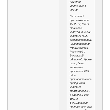
памяти)
состояние 5
армии.
В состав 5
армии входили:
15, 27 ск, 9 и 22
танковые
корпуса, дивизии
которых были
расквартированы
на территории
Житомирской,
Ровенской и
Волынской
областей. Кроме
того, было
несколько
артполков РГК и
одна
противотанковая
артбригада,
которые
формировались
в апреле и мае
1941 г.
Большинство
личного состава