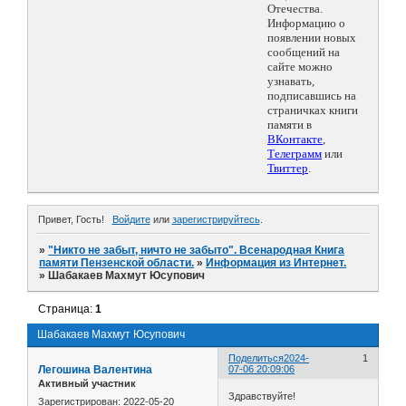
Отечества.
Информацию о
появлении новых
сообщений на
сайте можно
узнавать,
подписавшись на
страничках книги
памяти в
ВКонтакте
,
Телеграмм
или
Твиттер
.
Привет, Гость!
Войдите
или
зарегистрируйтесь
.
»
"Никто не забыт, ничто не забыто". Всенародная Книга
памяти Пензенской области.
»
Информация из Интернет.
»
Шабакаев Махмут Юсупович
Страница:
1
Шабакаев Махмут Юсупович
Поделиться
2024-
1
Легошина Валентина
07-06 20:09:06
Активный участник
Здравствуйте!
Зарегистрирован
: 2022-05-20