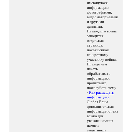
имеющуюся
информацию
фотографиями,
видеоматериалами
и другими
данными.
На каждого воина
заводится
отдельная
страница,
посвященная
конкретному
участнику войны.
Прежде чем
начать
обрабатывать
информацию,
прочитайте,
пожалуйста, тему
-
Как размещать
информацию
.
Любая Ваша
дополнительная
информация очень
важна для
увековечивания
памяти
защитников