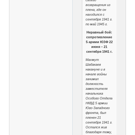
своего
возвращения из
плена, где он
находился с
сентября 1941 г.
по май 1945 г.
Неравный бой:
сопротивление
5 армии ЮЗФ 22
июня – 21
сентября 1941 г.
Махмут
Шабакаев
накануне и в
начале войны
занимал
должность
заместителя
начальника
Особого Отдела
НКВД 5 армии
Юго-Западного
фронта, был
пленен 21
сентября 1941 г.
Остался жив
благодаря тому,