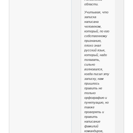
области.
Учитывая, что
записка
написана
человеком,
который, по его
собственному
признанию,
плохо знал
русский язык,
который, надо
полагать,
сильно
волновался,
когда писал эту
записку, нам
пришлось
править не
только
орфографию и
пунктуацию, но
также
проверять и
править
написание
фамилий
командиров,