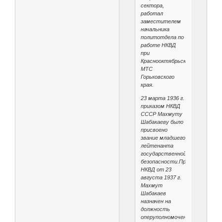
сектора,
работал
заместителем
начальника
политотдела по
работе НКВД
при
Краснооктябрьской
МТС
Горьковского
края.
23 марта 1936 г.
приказом НКВД
СССР Махмуту
Шабакаеву было
присвоено
звание младшего
лейтенанта
государственной
безопасности.Приказом
НКВД от 23
августа 1937 г.
Махмут
Шабакаев
назначен на
должность
оперуполномоченного