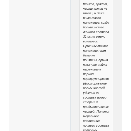
танков, гранат,
части армии не
имели, и даже
было такое
положение, когда
большинство
личного состава
31 ск не имело
винтовок.
Причины такого
положения нам
были не
понятны, армия
накануне войны
переживала
период
перегруппировки
(формирование
новых частей,
убытие из
состава армии
старых и
прибытие новых
частей).Политико-
моральное
состояние
личного состава
кадровых