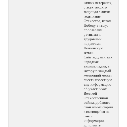
живых ветеранах,
о всех тех, кто
защищал в лихие
годы наше
Отечество, ковал
Победу в тылу,
прославлял
ратными и
трудовыми
подвигами
Пензенскую
землю.
Сайт задуман, как
народная
энциклопедия, в
которую каждый
желающий может
внести известную
ему информацию
об участниках
Великой
Отечественной
войны, добавить
свои комментарии
к имеющейся на
сайте
информации,
дополнить