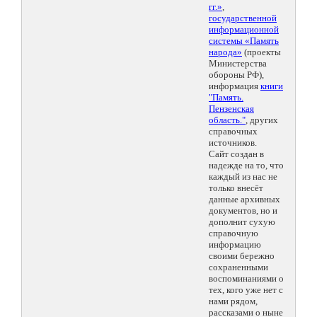
гг.»
,
государственной
информационной
системы «Память
народа»
(проекты
Министерства
обороны РФ),
информация
книги
"Память.
Пензенская
область."
, других
справочных
источников.
Сайт создан в
надежде на то, что
каждый из нас не
только внесёт
данные архивных
документов, но и
дополнит сухую
справочную
информацию
своими бережно
сохраненными
воспоминаниями о
тех, кого уже нет с
нами рядом,
рассказами о ныне