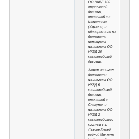
ОО НКВД 100
стрелковой
дивизии,
стоявшей в г.
Шепетовке
(Украина) и
одновременно на
должность
помощника
начальника ОО
НКВД 26
кавалерийской
дивизии.
Затем занимал
должности
начальника ОО
НКВД 5
кавалерийской
дивизии,
стоявшей в
Славуте, и
начальника ОО
НКВД 2
кавалерийского
корпуса в г.
Львове.Перед
войной Махмут