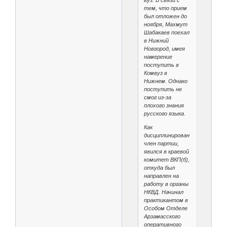
вуз. В связи с
тем, что прием
был отложен до
ноября, Махмут
Шабакаев поехал
в Нижний
Новгород, имея
намерение
поступить в
Комвуз в
Нижнем. Однако
поступить не
смог из-за
плохого знания
русского языка.
Как
дисциплинированный
член партии,
явился в краевой
комитет ВКП(б),
откуда был
направлен на
работу в органы
НКВД. Начинал
практикантом в
Особом Отделе
Арзамасского
оперативного