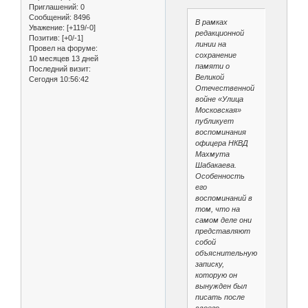
Приглашений:
0
Сообщений:
8496
В рамках
Уважение:
[+119/-0]
редакционной
Позитив:
[+0/-1]
линии на
Провел на форуме:
сохранение
10 месяцев 13 дней
памяти о
Последний визит:
Великой
Сегодня 10:56:42
Отечественной
войне «Улица
Московская»
публикует
воспоминания
офицера НКВД
Махмута
Шабакаева.
Особенность
его
воспоминаний в
том, что на
самом деле они
представляют
собой
объяснительную
записку,
которую он
вынужден был
писать после