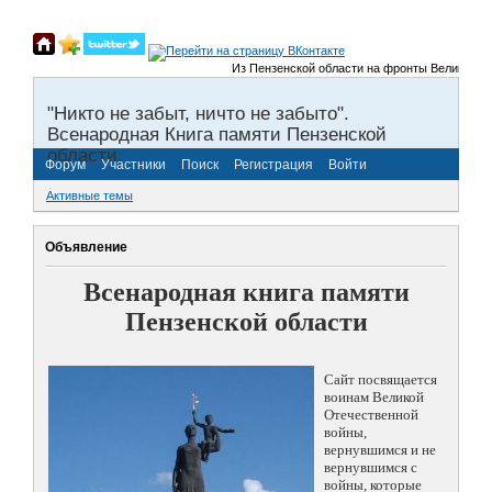
Из Пензенской области на фронты Великой Отечест
"Никто не забыт, ничто не забыто".
Всенародная Книга памяти Пензенской
области.
Форум
Участники
Поиск
Регистрация
Войти
Активные темы
Объявление
Всенародная книга памяти
Пензенской области
Сайт посвящается
воинам Великой
Отечественной
войны,
вернувшимся и не
вернувшимся с
войны, которые