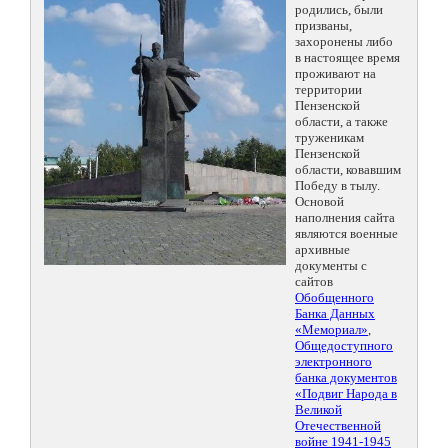
родились, были
призваны,
захоронены либо
в настоящее время
проживают на
территории
Пензенской
области, а также
труженикам
Пензенской
области, ковавшим
Победу в тылу.
Основой
наполнения сайта
являются военные
архивные
документы с
сайтов
Обобщенного
Банка Данных
«Мемориал»
,
Общедоступного
электронного
банка документов
«Подвиг Народа в
Великой
Отечественной
войне 1941-1945