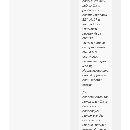
первый же день
войны были
разбиты со
всеми штабами
124 сд, 87 и
часть 135 сд.
Остатки
первых двух
дивизий
численностью
до трех полков
вышли из
окружения
примерно через
месяц.
Неорганизованный
отход царил во
всех частях
армии.
Для
восстановления
положения были
брошены на
передовую
линию все без
исключения
отделы штаба
армии. И таким