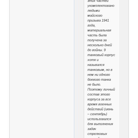
этих частей
укомплектовано
людьми
майского
призыва 1941
года,
материальная
часть была
получена за
несколько дней
до войны. 9
танковый корпус
хотя и
назывался
танковым, но в
нем ни одного
боевого танка
не было.
Поэтому личный
состав этого
корпуса за все
время военных
действий (июнь
– сентябрь)
использовался
для выполнения
задач
стрелковых