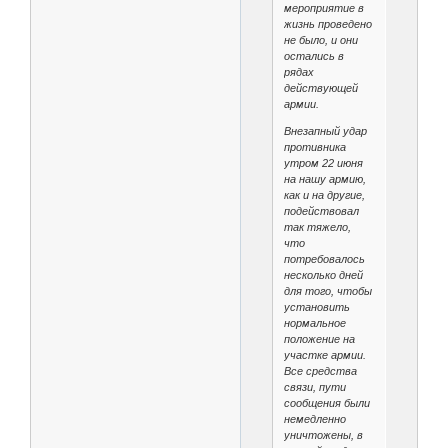
мероприятие в
жизнь проведено
не было, и они
остались в
рядах
действующей
армии.
Внезапный удар
противника
утром 22 июня
на нашу армию,
как и на другие,
подействовал
так тяжело,
что
потребовалось
несколько дней
для того, чтобы
установить
нормальное
положение на
участке армии.
Все средства
связи, пути
сообщения были
немедленно
уничтожены, в