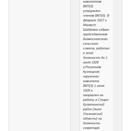
комитетом
ВКП(б)
утвержден
членом ВКП(б). В
феврале 1927 г.
Махмут
Шабакаев избран
председателем
Бикмосеевского
сельского
совета, работал
в этой
должности до 1
июля 1928
г.Решением
Кузнецкого
окружного
комитета
ВКП(б) 1 июля
1928 г.
направлен на
работу в Старо-
Кулаткинский
район (ныне
Ульяновской
области) на
должность
секретаря