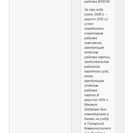
райкома ВЛКСМ.
За три года
(июль 1928 г. –
август 1931 г.)
успел
поработать
секретарем
райкома
комсомола,
заведующим
отделом
райкома партии,
председателем
районного
народного суда,
вновь
заведующим
отделом
райкома
партии.В
августе 1931 г.
Махмут
Шабакаев был
командирован в
Казань на учебу
в Татарский
Коммунистический