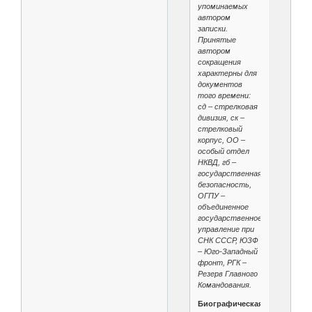
упоминаемых
автором
записки.
Принятые
автором
сокращения
характерны для
документов
того времени:
сд – стрелковая
дивизия, ск –
стрелковый
корпус, ОО –
особый отдел
НКВД, гб –
государственная
безопасность,
ОГПУ –
объединенное
государственное
управление при
СНК СССР, ЮЗФ
– Юго-Западный
фронт, РГК –
Резерв Главного
Командования.
Биографическая