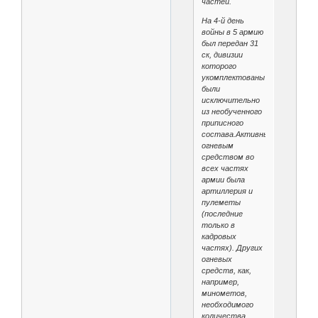
частей.
На 4-й день
войны в 5 армию
был передан 31
ск, дивизии
которого
укомплектованы
были
исключительно
из необученного
приписного
состава.Активным
огневым
средством во
всех частях
армии была
артиллерия и
пулеметы
(последние
только в
кадровых
частях). Других
огневых
средств, как,
например,
минометов,
необходимого
количества