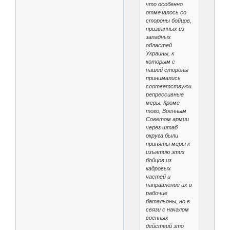
что особенно
отмечалось со
стороны бойцов,
призванных из
западных
областей
Украины, к
которым с
нашей стороны
принимались
соответствующие
репрессивные
меры. Кроме
того, Военным
Советом армии
через штаб
округа были
приняты меры к
изъятию этих
бойцов из
кадровых
частей и
направление их в
рабочие
батальоны, но в
связи с началом
военных
действий это