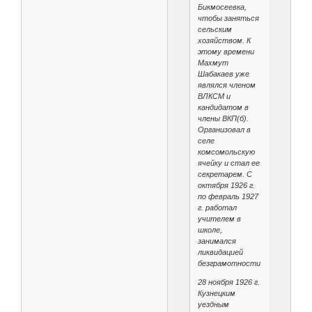
Бикмосеевка,
чтобы заняться
сельским
хозяйством. К
этому времени
Махмут
Шабакаев уже
являлся членом
ВЛКСМ и
кандидатом в
члены ВКП(б).
Организовал в
селе
комсомольскую
ячейку и стал ее
секретарем. С
октября 1926 г.
по февраль 1927
г. работал
учителем в
школе,
занимался
ликвидацией
безграмотности.
28 ноября 1926 г.
Кузнецким
уездным