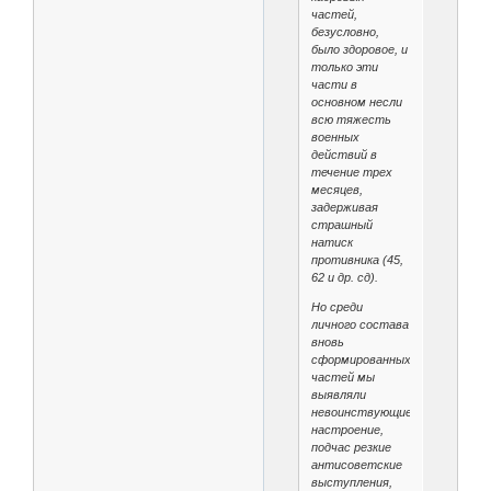
частей,
безусловно,
было здоровое, и
только эти
части в
основном несли
всю тяжесть
военных
действий в
течение трех
месяцев,
задерживая
страшный
натиск
противника (45,
62 и др. сд).
Но среди
личного состава
вновь
сформированных
частей мы
выявляли
невоинствующие
настроение,
подчас резкие
антисоветские
выступления,