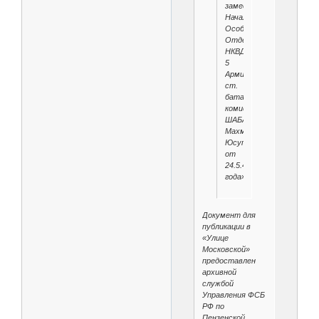
заместителя
Начальника
Особого
Отдела
НКВД
5
Армии
ст.
батальонного
комиссара
ШАБАКАЕВА
Махмута
Юсуповича
от
24.5.45
года»
.
Документ для
публикации в
«Улице
Московской»
предоставлен
архивной
службой
Управления ФСБ
РФ по
Пензенской