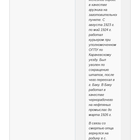
в качестве
грузчика на
заготовительном
пункте. С
августа 1923 г.
по май 1924 г.
работал
курьером при
уполномоченном
ОГПУ по
Карачевскому
уезду. Был
уволен по
сокращению
штатов, после
чего переехал в
г. Баку. В Баку
работал в
качестве
чернорабочего
на нефтяных
промыслах до
марта 1926 г.
В связи со
смертью отца
вернулся на
родину в с.