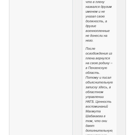
что в плену
назвался другим
именем и не
указал свою
должность, а
другие
военнопленные
не донесли на
него.
После
освобождения из
плена вернулся
на свою родину –
в Пензенскую
область.
Потому и писал
объяснительную
записку здесь, в
областном
управлении
НКГБ. Ценность
воспоминаний
Махмута
Шабакаева в
том, что они
дают
дополнительную,