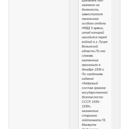
Шабакаев был
назначен на
должность
заместителя
начальника
особого отдела
НКВД 5 армии,
штаб которой
находился перед
войной в г. Луцке
Волынской
области.По его
словам,
назначение
произошло в
декабре 1939 г.
По сведениям
издания
«Кадровый
состав органов
государственной
безопасности
СССР, 1935–
1939»,
назначение
старшего
лейтенанта ГБ
Махмута