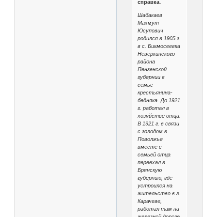
справка.
Шабакаев
Махмут
Юсупович
родился в 1905 г.
в с. Бикмосеевка
Неверкинского
района
Пензенской
губернии в
семье
крестьянина-
бедняка. До 1921
г. работал в
хозяйстве отца.
В 1921 г. в связи
с голодом в
Поволжье
вместе с
семьей отца
переехал в
Брянскую
губернию, где
устроился на
жительство в г.
Карачеве,
работал там на
железной дороге