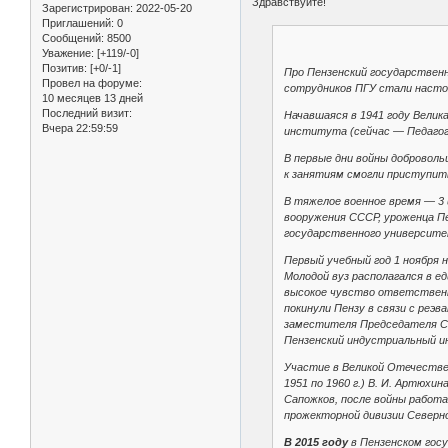
Здравствуйте!
Зарегистрирован
: 2022-05-20
Приглашений:
0
Сообщений:
8500
Уважение:
[+119/-0]
Позитив:
[+0/-1]
Про Пензенский государственн
Провел на форуме:
сотрудников ПГУ стали насто
10 месяцев 13 дней
Последний визит:
Начавшаяся в 1941 году Велик
Вчера 22:59:59
института (сейчас — Педагоги
В первые дни войны доброволь
к занятиям смогли приступить
В тяжелое военное время — 3
вооружения СССР, уроженца П
государственного университет
Первый учебный год 1 ноября 
Молодой вуз располагался в е
высокое чувство ответственн
покинули Пензу в связи с реэ
заместителя Председателя Со
Пензенский индустриальный 
Участие в Великой Отечестве
1951 по 1960 г.) В. И. Артюхи
Сапожков, после войны работав
прожекторной дивизии Северн
В 2015 году
в Пензенском гос