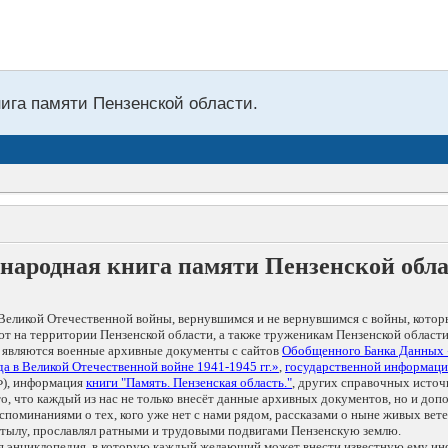
нига памяти Пензенской области.
народная книга памяти Пензенской обл
Великой Отечественной войны, вернувшимся и не вернувшимся с войны, котор
т на территории Пензенской области, а также труженикам Пензенской области
 являются военные архивные документы с сайтов
Обобщенного Банка Данных
а в Великой Отечественной войне 1941-1945 гг.»
,
государственной информаци
), информация
книги "Память. Пензенская область."
, других справочных источ
 то, что каждый из нас не только внесёт данные архивных документов, но и 
оминаниями о тех, кого уже нет с нами рядом, рассказами о ныне живых ветер
в тылу, прославлял ратными и трудовыми подвигами Пензенскую землю.
ая энциклопедия, в которую каждый желающий может внести известную ему и