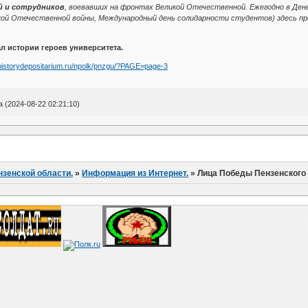
й и сотрудников
, воевавших на фронтах Великой Отечественной. Ежегодно в Ден
кой Отечественной войны, Международный день солидарности студентов) здесь п
л истории героев университета.
/historydepositarium.ru/npolk/pnzgu/?PAGE=page-3
(2024-08-22 02:21:10)
нзенской области.
»
Информация из Интернет.
»
Лица Победы Пензенского 