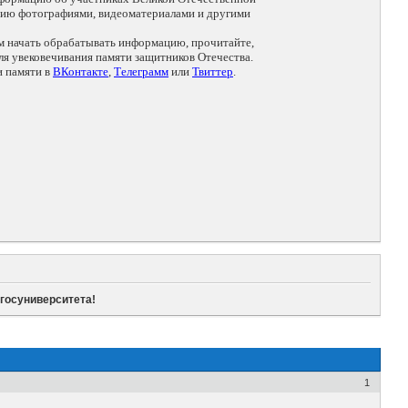
цию фотографиями, видеоматериалами и другими
ем начать обрабатывать информацию, прочитайте,
я увековечивания памяти защитников Отечества.
и памяти в
ВКонтакте
,
Телеграмм
или
Твиттер
.
госуниверситета!
1