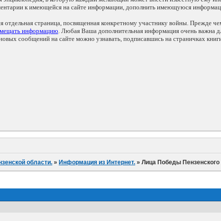
мментарии к имеющейся на сайте информации, дополнить имеющуюся информа
ся отдельная страница, посвященная конкретному участнику войны. Прежде ч
змещать информацию
. Любая Ваша дополнительная информация очень важна дл
овых сообщений на сайте можно узнавать, подписавшись на страничках книг
нзенской области.
»
Информация из Интернет.
»
Лица Победы Пензенского 