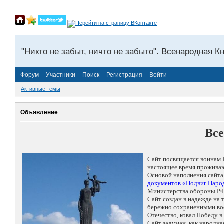
"Никто не забыт, ничто не забыто". Всенародная К
Форум
Участники
Поиск
Регистрация
Войти
Активные темы
Объявление
Все
Сайт посвящается воинам 
настоящее время проживаю
Основой наполнения сайта
документов «Подвиг Народ
Министерства обороны РФ
Сайт создан в надежде на
бережно сохраненными восп
Отечество, ковал Победу 
Сайт задуман, как народн