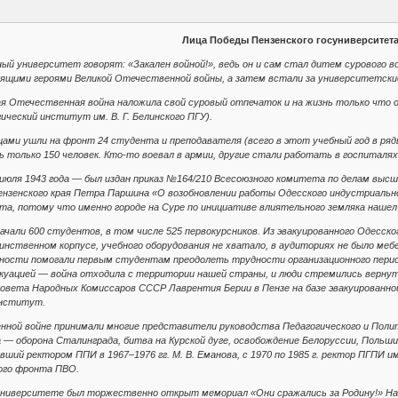
Лица Победы Пензенского госуниверситета
ый университет говорят: «Закален войной!», ведь он и сам стал дитем сурового в
ящими героями Великой Отечественной войны, а затем встали за университетские 
ая Отечественная война наложила свой суровый отпечаток и на жизнь только что 
ческий институт им. В. Г. Белинского ПГУ).
цами ушли на фронт 24 студента и преподавателя (всего в этот учебный год в ряды
 только 150 человек. Кто-то воевал в армии, другие стали работать в госпиталях,
 июля 1943 года — был издан приказ №164/210 Всесоюзного комитета по делам выс
ензенского края Петра Паршина «О возобновлении работы Одесского индустриаль
а, потому что именно городе на Суре по инициативе влиятельного земляка нашел 
начали 600 студентов, в том числе 525 первокурсников. Из эвакуированного Одесск
динственном корпусе, учебного оборудования не хватало, в аудиториях не было ме
ости помогали первым студентам преодолеть трудности организационного период
вакуацией — война отходила с территории нашей страны, и люди стремились вернут
вета Народных Комиссаров СССР Лаврентия Берии в Пензе на базе эвакуированно
институт.
нной войне принимали многие представители руководства Педагогического и Поли
на — оборона Сталинграда, битва на Курской дуге, освобождение Белоруссии, Польши,
ший ректором ППИ в 1967–1976 гг. М. В. Еманова, с 1970 по 1985 г. ректор ПГПИ им.
ого фронта ПВО.
университете был торжественно открыт мемориал «Они сражались за Родину!» Н