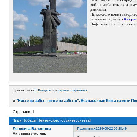
войны, добавить свои ко
данными.
На каждого воина заводит
пожалуйста, тему -
Как ра
Информацию о появлении н
Привет, Гость!
Войдите
или
зарегистрируйтесь
.
»
"Никто не забыт, ничто не забыто". Всенародная Книга памяти Пе
Страница:
1
Лица Победы Пензенского госуниверситета!
Легошина Валентина
Поделиться
2024-08-22 02:20:49
Активный участник