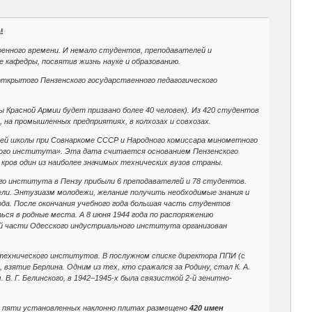
!
оенного времени. И немало студентов, преподавателей и
кафедры, посвятив жизнь науке и образованию.
открытого Пензенского государственного педагогического
 Красной Армии будет призвано более 40 человек). Из 420 студентов
 на промышленных предприятиях, в колхозах и совхозах.
шей школы при Совнаркоме СССР и Народного комиссара минометного
ного института». Эта дата считается основанием Пензенского
кров один из наиболее значимых технических вузов страны.
ого института в Пензу прибыли 6 преподавателей и 78 студентов.
бели. Энтузиазм молодежи, желание получить необходимые знания и
а. После окончания учебного года большая часть студентов
ься в родные места. А 8 июня 1944 года по распоряжению
й части Одесского индустриального института организован
технического институтов. В послужном списке директора ППИ (с
 взятие Берлина. Одним из тех, кто сражался за Родину, стал К. А.
 В. Г. Белинского, в 1942–1945-х была связисткой 2-й зенитно-
а пяти установленных наклонно плитах размещено
420 имен