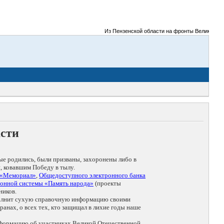
Из Пензенской области на фронты Великой Отече
асти
ые родились, были призваны, захоронены либо в
, ковавшим Победу в тылу.
 «Мемориал»
,
Общедоступного электронного банка
онной системы «Память народа»
(проекты
ников.
дополнит сухую справочную информацию своими
анах, о всех тех, кто защищал в лихие годы наше
нформацию об участниках Великой Отечественной