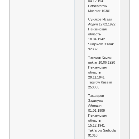
04.12.1941
Potschtarow
Muchtar 10301
Суняков Исаак
Абдул 12.02.1922
Пензенская
область
10.04.1942
Sunjakow Issaak
92332
Тагиров Касим
unklar 10.06.1920
Пензенская
область
29.11.1941
Tagirow Kassim
253855
Такфаров
Задигула
Айнедин
01.01.1909
Пензенская
область
15.12.1941
Takfarow Sadigula
91316