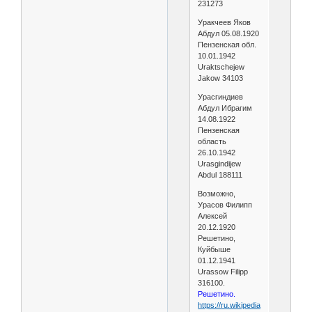
231273
Уракчеев Яков
Абдул 05.08.1920
Пензенская обл.
10.01.1942
Uraktschejew
Jakow 34103
Урасгиндиев
Абдул Ибрагим
14.08.1922
Пензенская
область
26.10.1942
Urasgindijew
Abdul 188111
Возможно,
Урасов Филипп
Алексей
20.12.1920
Решетино,
Куйбыше
01.12.1941
Urassow Filipp
316100.
Решетино.
https://ru.wikipedia.org/wiki/