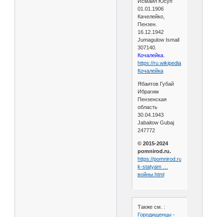
Исмаил Юсуп
01.01.1906
Качелейко,
Пензен.
16.12.1942
Jumagulow Ismail
307140.
Кочалейка.
https://ru.wikipedia.org/wiki/
Кочалейка
Ябаитов Губай
Ибрагим
Пензенская
область
30.04.1943
Jabaitow Gubaj
247772
© 2015-2024
pomnirod.ru.
https://pomnirod.ru/materialy-
k-statyam …
войны.html
Также см. :
Городищенцы -