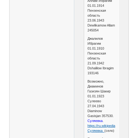
Аллам Ибрагим
01.01.1914
Пензенская
область
23.06.1943
Dewlikamow Allam
245054
Джалилов
Ибрагим
01.01.1910
Пензенская
область
21.09.1942
Dshalilow Ibragim
193146
Возможно,
Диаминов
Газизян Шакир
01.01.1923
Сулеево
27.04.1943
Diaminow
Gasisjan 357530.
Суляевка
.
https://ru.wikipedia.org/wiki/
Суляевка_
(село)