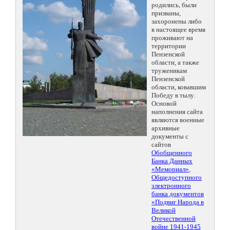
родились, были
призваны,
захоронены либо
в настоящее время
проживают на
территории
Пензенской
области, а также
труженикам
Пензенской
области, ковавшим
Победу в тылу.
Основой
наполнения сайта
являются военные
архивные
документы с
сайтов
Обобщенного
Банка Данных
«Мемориал»
,
Общедоступного
электронного
банка документов
«Подвиг Народа в
Великой
Отечественной
войне 1941-1945