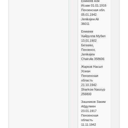
Еникеев Али
Исаак 01.01.1916
Пензенская обл.
05.01.1942
Jenikejew Ali
36011
Еникеев
Хайрулла Мубил
13.01.1902
Бегеево,
Пензенск.
Jenikejew
Chairulla 358606
Жарков Насып
Усман
Пензенская
область
21.10.1942
Sharkow Nassyp
256800
Зашников Заким
Абдулмен
23.01.1917
Пензенская
область
11.11.1942