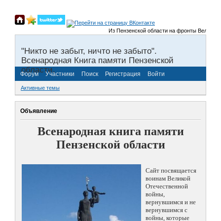
Из Пензенской области на фронты Великой Оте
"Никто не забыт, ничто не забыто".
Всенародная Книга памяти Пензенской
области.
Форум
Участники
Поиск
Регистрация
Войти
Активные темы
Объявление
Всенародная книга памяти
Пензенской области
Сайт посвящается
воинам Великой
Отечественной
войны,
вернувшимся и не
вернувшимся с
войны, которые