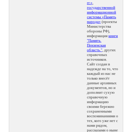
гг.»
,
государственной
информационной
системы «Память
народа»
(проекты
Министерства
обороны РФ),
информация
книги
"Память.
Пензенская
область."
, других
справочных
источников.
Сайт создан в
надежде на то, что
каждый из нас не
только внесёт
данные архивных
документов, но и
дополнит сухую
справочную
информацию
своими бережно
сохраненными
воспоминаниями о
тех, кого уже нет с
нами рядом,
рассказами о ныне