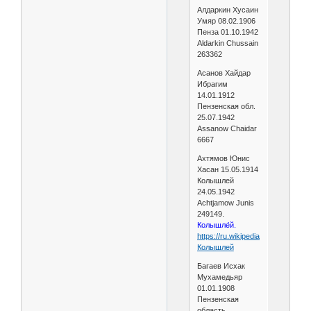
Алдаркин Хусаин
Умяр 08.02.1906
Пенза 01.10.1942
Aldarkin Chussain
263362
Асанов Хайдар
Ибрагим
14.01.1912
Пензенская обл.
25.07.1942
Assanow Chaidar
6667
Ахтямов Юнис
Хасан 15.05.1914
Колышлей
24.05.1942
Achtjamow Junis
249149.
Колышле́й.
https://ru.wikipedia.org/wiki/
Колышлей
Багаев Исхак
Мухамедьяр
01.01.1908
Пензенская
область