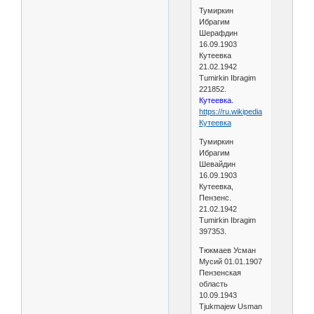
Тумиркин
Ибрагим
Шерафдин
16.09.1903
Кутеевка
21.02.1942
Tumirkin Ibragim
221852.
Кутеевка.
https://ru.wikipedia.org/wiki/
Кутеевка
Тумиркин
Ибрагим
Шевайдин
16.09.1903
Кутеевка,
Пензенс.
21.02.1942
Tumirkin Ibragim
397353.
Тюкмаев Усман
Мусий 01.01.1907
Пензенская
область
10.09.1943
Tjukmajew Usman