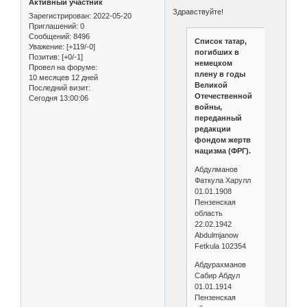
Активный участник
Здравствуйте!
Зарегистрирован
: 2022-05-20
Приглашений:
0
Сообщений:
8496
Список татар,
Уважение:
[+119/-0]
погибших в
Позитив:
[+0/-1]
немецком
Провел на форуме:
плену в годы
10 месяцев 12 дней
Великой
Последний визит:
Отечественной
Сегодня 13:00:06
войны,
переданный
редакции
фондом жертв
нацизма (ФРГ).
Абдулманов
Фаткула Харулл
01.01.1908
Пензенская
область
22.02.1942
Abdulmjanow
Fetkula 102354
Абдурахманов
Сабир Абдул
01.01.1914
Пензенская