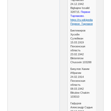
Тарлаково
24.12.1942
Bigbajew Issalid
328715.
Первое
Тарлаково.
https://ru.wikipedia.org/wiki/
Первое_Тарлаково
Биктемиров
Хусейн
Сулейман
15.03.1919
Пензенская
область
23.02.1942
Biktemirow
Chussein 103288
Бикулов Хаким
Ибрагим
24.02.1914
Пензенская
область
08.03.1942
Bikulow Chakim
103010
Гафуров
Александр Садык