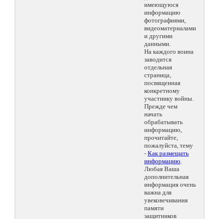
имеющуюся
информацию
фотографиями,
видеоматериалами
и другими
данными.
На каждого воина
заводится
отдельная
страница,
посвященная
конкретному
участнику войны.
Прежде чем
начать
обрабатывать
информацию,
прочитайте,
пожалуйста, тему
-
Как размещать
информацию
.
Любая Ваша
дополнительная
информация очень
важна для
увековечивания
памяти
защитников