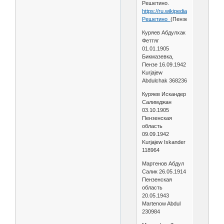
Решетино.
https://ru.wikipedia.org/wiki/
Решетино_
(Пензенская_област
Куряев Абдулхак
Феттяг
01.01.1905
Бикмазевка,
Пензе 16.09.1942
Kurjajew
Abdulchak 368236
Куряев Искандер
Салимджан
03.10.1905
Пензенская
область
09.09.1942
Kurjajew Iskander
118964
Мартенов Абдул
Салик 26.05.1914
Пензенская
область
20.05.1943
Martenow Abdul
230984