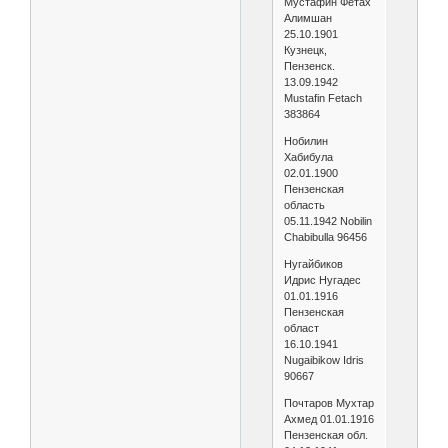
Мустафин Фетах
Алимшан
25.10.1901
Кузнецк,
Пензенск.
13.09.1942
Mustafin Fetach
383864
Нобилин
Хабибула
02.01.1900
Пензенская
область
05.11.1942 Nobilin
Chabibulla 96456
Нугайбиков
Идрис Нугадес
01.01.1916
Пензенская
област
16.10.1941
Nugaibikow Idris
90667
Почтаров Мухтар
Ахмед 01.01.1916
Пензенская обл.