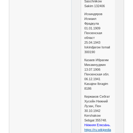
Saschnikow
Sakim 132406
Искиндяров
Исмаил
Фрадкула
01.01.1909
Пензенская
област
25.04.1943
Iskindjarow Ismail
300190
Казаев Ибрагим
Михамнуджин
13.07.1906
Пензенская обл.
06.12.1941
Kasajew Ibragim
8186
Кержаков Себгат
Хусейн Нижний
Лузан, Пен
30.10.1942
Kershakow
Sebgat 355748.
Ни́жняя Елюза́нь.
https://ru.wikipedia.org/wiki/