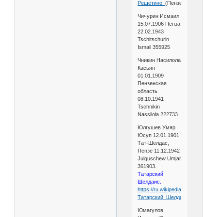
Решетино_
(Пензенская_област
Чичурин Исмаил
15.07.1906 Пенза
22.02.1943
Tschitschurin
Ismail 355925
Чникин Насилола
Касьян
01.01.1909
Пензенская
область
08.10.1941
Tschnikin
Nassilola 222733
Юлгушев Умяр
Юсуп 12.01.1901
Тат-Шелдас,
Пензе 11.12.1942
Julguschew Umjar
361903.
Татарский
Шелдаис.
https://ru.wikipedia.org/wiki/
Татарский_Шелдаис
Юмагулов