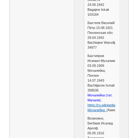
24.06.1942
Bagajew Iskak
103184
Бахтеев Василий
Пётр 15.08.1921
Пензенская обл.
29.04.1942
Bachtejew Wassilij
34977
Бахтияров
Исмаил Мухалим
03.09.1909
Мочалейка,
Пензен
14.07.1943
Bachtijarow Ismail
358535
Мочалейка (тат.
Мачали).
https://ru.wikipedia.org/wiki/
Мочалейка_
(Каменский_район)
Возможно,
Бигбаев Исалид
Арелф
05.05.1916