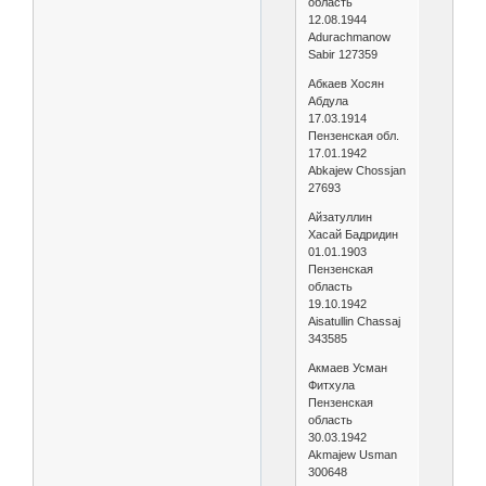
область
12.08.1944
Adurachmanow
Sabir 127359
Абкаев Хосян
Абдула
17.03.1914
Пензенская обл.
17.01.1942
Abkajew Chossjan
27693
Айзатуллин
Хасай Бадридин
01.01.1903
Пензенская
область
19.10.1942
Aisatullin Chassaj
343585
Акмаев Усман
Фитхула
Пензенская
область
30.03.1942
Akmajew Usman
300648