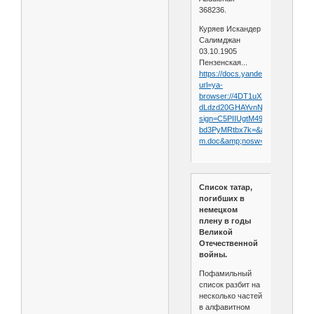
368236.
Куряев Искандер
Салимджан
03.10.1905
Пензенская...
https://docs.yandex.ru/docs/view
url=ya-
browser://4DT1uXEPRrJRXlUF
dLdzd20GHAYvnNnqeW_ufXDE
sign=C5PIIUgtM494pMCa1YGuY
bd3PyMRtbx7k=&amp;name=k-
m.doc&amp;nosw=1
Список татар,
погибших в
немецком
плену в годы
Великой
Отечественной
войны.
Пофамильный
список разбит на
несколько частей
в алфавитном