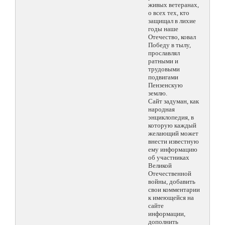
живых ветеранах,
о всех тех, кто
защищал в лихие
годы наше
Отечество, ковал
Победу в тылу,
прославлял
ратными и
трудовыми
подвигами
Пензенскую
землю.
Сайт задуман, как
народная
энциклопедия, в
которую каждый
желающий может
внести известную
ему информацию
об участниках
Великой
Отечественной
войны, добавить
свои комментарии
к имеющейся на
сайте
информации,
дополнить