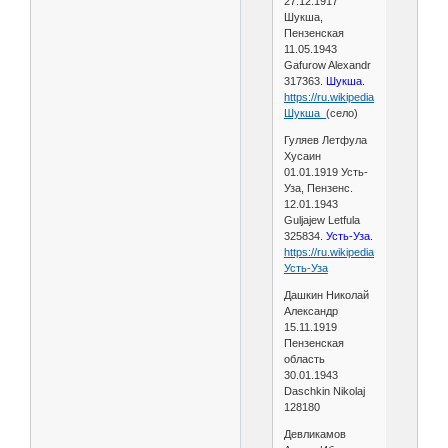
27.12.1917
Шукша,
Пензенская
11.05.1943
Gafurow Alexandr
317363.
Шукша.
https://ru.wikipedia.org/wiki/
Шукша_
(село)
Гуляев Летфула
Хусаин
01.01.1919 Усть-
Уза, Пензенс.
12.01.1943
Guljajew Letfula
325834.
Усть-Уза.
https://ru.wikipedia.org/wiki/
Усть-Уза
Дашкин Николай
Александр
15.11.1919
Пензенская
область
30.01.1943
Daschkin Nikolaj
128180
Девликамов