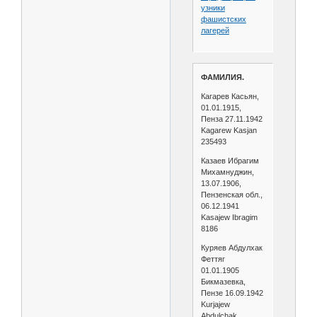
узники
фашистских
лагерей
ФАМИЛИЯ.
Кагарев Касьян,
01.01.1915,
Пенза 27.11.1942
Kagarew Kasjan
235493
Казаев Ибрагим
Михамнуджин,
13.07.1906,
Пензенская обл.,
06.12.1941
Kasajew Ibragim
8186
Куряев Абдулхак
Феттяг
01.01.1905
Бикмазевка,
Пензе 16.09.1942
Kurjajew
Abdulchak