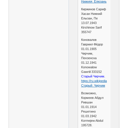
Нижняя_Елюзань
Киржинов Сариф
Хасан Нижний
Елызан, Пе
13.07.1943
Kirshinow Sarif
355747
Коновалов
Гавриил Фёдор
01.01.1905
Чирчим,
Пензенска
01.12.1941
Konowalow
Gawriil 333152
Старый Чирчим.
https://ru.wikipedia.org/wiki/
Старый_Чирчим
Возможно,
Кормеев Абдул
Рившан
01.01.1914
Решетино
01.03.1942
Kormejew Abdul
195728.