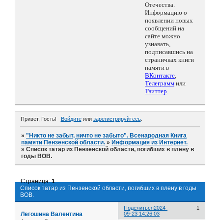
Отечества.
Информацию о
появлении новых
сообщений на
сайте можно
узнавать,
подписавшись на
страничках книги
памяти в
ВКонтакте
,
Телеграмм
или
Твиттер
.
Привет, Гость!
Войдите
или
зарегистрируйтесь
.
»
"Никто не забыт, ничто не забыто". Всенародная Книга
памяти Пензенской области.
»
Информация из Интернет.
»
Список татар из Пензенской области, погибших в плену в
годы ВОВ.
Страница:
1
Список татар из Пензенской области, погибших в плену в годы
ВОВ.
Поделиться
2024-
1
Легошина Валентина
09-23 14:26:03