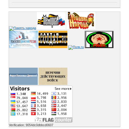
Verification: 9054dc0dbbcd0607