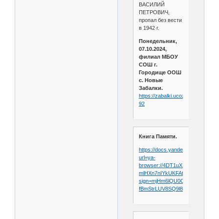
ВАСИЛИЙ
ПЕТРОВИЧ,
пропал без вести
в 1942 г.
Понедельник,
07.10.2024,
филиал МБОУ
СОШ г.
Городище ООШ
с. Новые
Забалки.
https://zabalki.ucoz.ru/index/ne_v
92
Книга Памяти.
https://docs.yandex.ru/docs/view
url=ya-
browser://4DT1uXEPRrJRXlUF
mlHXn7nIYkUKFAtwagxsdS13Hj
sign=mjHm6lQU0OvzkC71Y-
fBmStrLUV8SQ9l8EGh2L81oU4=&