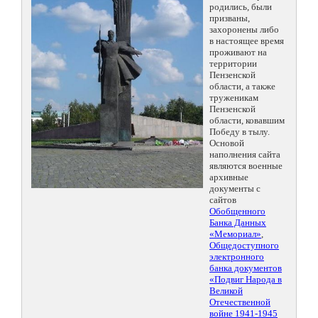
родились, были
призваны,
захоронены либо
в настоящее время
проживают на
территории
Пензенской
области, а также
труженикам
Пензенской
области, ковавшим
Победу в тылу.
Основой
наполнения сайта
являются военные
архивные
документы с
сайтов
Обобщенного
Банка Данных
«Мемориал»
,
Общедоступного
электронного
банка документов
«Подвиг Народа в
Великой
Отечественной
войне 1941-1945