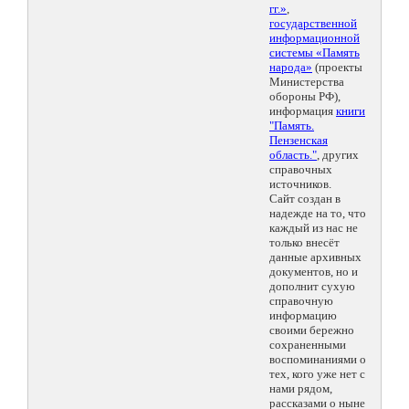
гг.»
,
государственной
информационной
системы «Память
народа»
(проекты
Министерства
обороны РФ),
информация
книги
"Память.
Пензенская
область."
, других
справочных
источников.
Сайт создан в
надежде на то, что
каждый из нас не
только внесёт
данные архивных
документов, но и
дополнит сухую
справочную
информацию
своими бережно
сохраненными
воспоминаниями о
тех, кого уже нет с
нами рядом,
рассказами о ныне