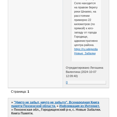
Село находится
на правом берегу
реки Шнаево, на
расстоянии
примерно 22
километров (по
прямой) к юго-
западу от города
Городище,
административного
центра района.
https://ru.wikipedia.org/wiki/
Новые_Забалки
Отредактировано Легошина
Валентина (2024-10-07
12:09:40)
0
Страница:
1
»
"Никто не забыт, ничто не забыто". Всенародная Книга
памяти Пензенской области.
»
Информация из Интернет.
»
Пензенская обл., Городищенский р-н, с. Новые Забалки.
Книга Памяти.