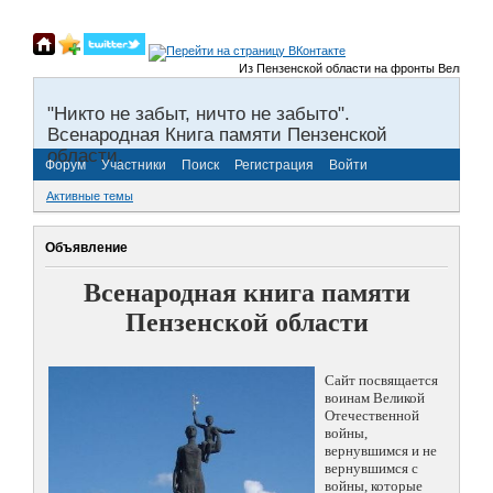
Из Пензенской области на фронты Великой Отеч
"Никто не забыт, ничто не забыто".
Всенародная Книга памяти Пензенской
области.
Форум
Участники
Поиск
Регистрация
Войти
Активные темы
Объявление
Всенародная книга памяти
Пензенской области
Сайт посвящается
воинам Великой
Отечественной
войны,
вернувшимся и не
вернувшимся с
войны, которые