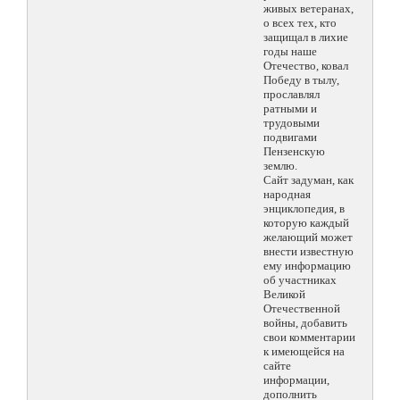
живых ветеранах,
о всех тех, кто
защищал в лихие
годы наше
Отечество, ковал
Победу в тылу,
прославлял
ратными и
трудовыми
подвигами
Пензенскую
землю.
Сайт задуман, как
народная
энциклопедия, в
которую каждый
желающий может
внести известную
ему информацию
об участниках
Великой
Отечественной
войны, добавить
свои комментарии
к имеющейся на
сайте
информации,
дополнить