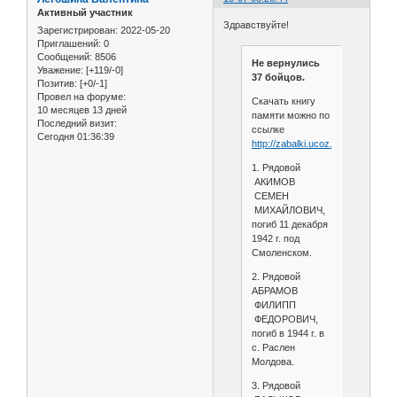
Активный участник
Здравствуйте!
Зарегистрирован
: 2022-05-20
Приглашений:
0
Сообщений:
8506
Не вернулись
Уважение:
[+119/-0]
37 бойцов.
Позитив:
[+0/-1]
Провел на форуме:
Скачать книгу
10 месяцев 13 дней
памяти можно по
Последний визит:
ссылке
Сегодня 01:36:39
http://zabalki.ucoz.ru/proekty/voj
1. Рядовой
АКИМОВ
СЕМЕН
МИХАЙЛОВИЧ,
погиб 11 декабря
1942 г. под
Смоленском.
2. Рядовой
АБРАМОВ
ФИЛИПП
ФЕДОРОВИЧ,
погиб в 1944 г. в
с. Раслен
Молдова.
3. Рядовой