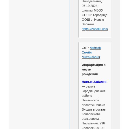
Понедельник,
07.10.2024,
филиал МБОУ
СОШ г. Городище
ООШ с. Новые
Забалки.
https://zabalki.ucoz.ru/
См. :
Акимов
Семён
Михайлович
Информация о
месте
рождения.
Новые Забалки
— село в
Городищенском
районе
Пензенской
области России.
Входит в состав
Канаевского
сельсовета.
Население: 296
человек (2010).