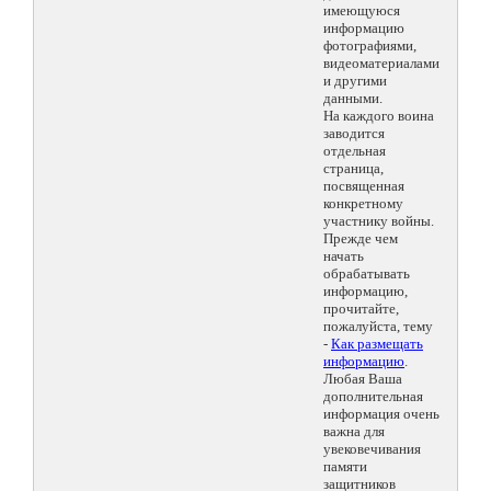
имеющуюся
информацию
фотографиями,
видеоматериалами
и другими
данными.
На каждого воина
заводится
отдельная
страница,
посвященная
конкретному
участнику войны.
Прежде чем
начать
обрабатывать
информацию,
прочитайте,
пожалуйста, тему
-
Как размещать
информацию
.
Любая Ваша
дополнительная
информация очень
важна для
увековечивания
памяти
защитников