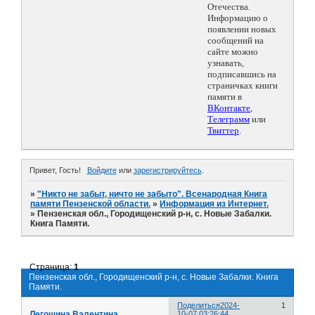
Отечества.
Информацию о
появлении новых
сообщений на
сайте можно
узнавать,
подписавшись на
страничках книги
памяти в
ВКонтакте
,
Телеграмм
или
Твиттер
.
Привет, Гость!
Войдите
или
зарегистрируйтесь
.
»
"Никто не забыт, ничто не забыто". Всенародная Книга
памяти Пензенской области.
»
Информация из Интернет.
»
Пензенская обл., Городищенский р-н, с. Новые Забалки.
Книга Памяти.
Страница:
1
Пензенская обл., Городищенский р-н, с. Новые Забалки. Книга
Памяти.
Поделиться
2024-
1
Легошина Валентина
10-07 03:26:44