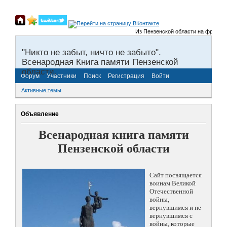
Из Пензенской области на фронты Ве
"Никто не забыт, ничто не забыто".
Всенародная Книга памяти Пензенской
области.
Форум
Участники
Поиск
Регистрация
Войти
Активные темы
Объявление
Всенародная книга памяти
Пензенской области
Сайт посвящается
воинам Великой
Отечественной
войны,
вернувшимся и не
вернувшимся с
войны, которые