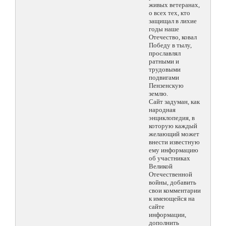
живых ветеранах,
о всех тех, кто
защищал в лихие
годы наше
Отечество, ковал
Победу в тылу,
прославлял
ратными и
трудовыми
подвигами
Пензенскую
землю.
Сайт задуман, как
народная
энциклопедия, в
которую каждый
желающий может
внести известную
ему информацию
об участниках
Великой
Отечественной
войны, добавить
свои комментарии
к имеющейся на
сайте
информации,
дополнить