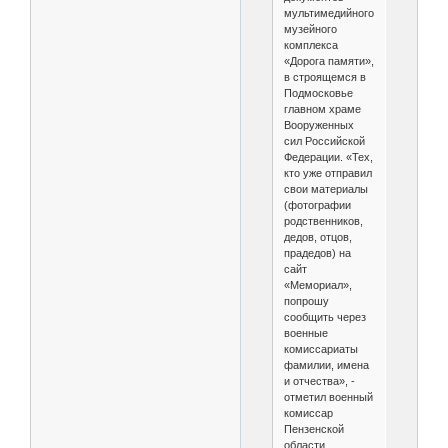
мультимедийного
музейного
комплекса
«Дорога памяти»,
в строящемся в
Подмосковье
главном храме
Вооруженных
сил Российской
Федерации. «Тех,
кто уже отправил
свои материалы
(фотографии
родственников,
дедов, отцов,
прадедов) на
сайт
«Мемориал»,
попрошу
сообщить через
военные
комиссариаты
фамилии, имена
и отчества», -
отметил военный
комиссар
Пензенской
области