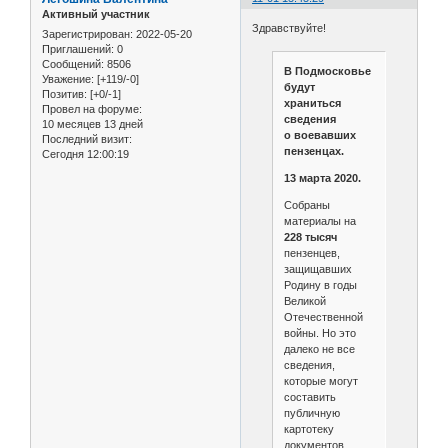
Активный участник
Здравствуйте!
Зарегистрирован
: 2022-05-20
Приглашений:
0
Сообщений:
8506
В Подмосковье
Уважение:
[+119/-0]
будут
Позитив:
[+0/-1]
храниться
Провел на форуме:
сведения
10 месяцев 13 дней
о воевавших
Последний визит:
пензенцах.
Сегодня 12:00:19
13 марта 2020.
Собраны
материалы на
228 тысяч
пензенцев,
защищавших
Родину в годы
Великой
Отечественной
войны. Но это
далеко не все
сведения,
которые могут
составить
публичную
картотеку
документов