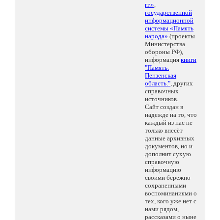
гг.»
,
государственной
информационной
системы «Память
народа»
(проекты
Министерства
обороны РФ),
информация
книги
"Память.
Пензенская
область."
, других
справочных
источников.
Сайт создан в
надежде на то, что
каждый из нас не
только внесёт
данные архивных
документов, но и
дополнит сухую
справочную
информацию
своими бережно
сохраненными
воспоминаниями о
тех, кого уже нет с
нами рядом,
рассказами о ныне