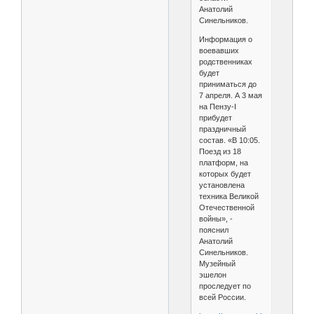
Анатолий
Синельников.
Информация о
воевавших
родственниках
будет
приниматься до
7 апреля. А 3 мая
на Пензу-I
прибудет
праздничный
состав. «В 10:05.
Поезд из 18
платформ, на
которых будет
установлена
техника Великой
Отечественной
войны», -
пояснил
Анатолий
Синельников.
Музейный
эшелон
проследует по
всей России.