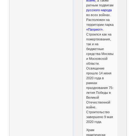
войне
, а также
ратным подвигам
русского народа
во всех войнах.
Расположен на
территории парка
«Патриот»
.
Строился как на
пожертвования,
так и на
бюджетные
средства Москвы
и Московской
области.
Освящение
прошло 14 июня
2020 года в
рамках
празднования 75-
летия Победы в
Великой
Отечественной
войне.
Строительство
завершено 9 мая
2020 года.
Храм
практически