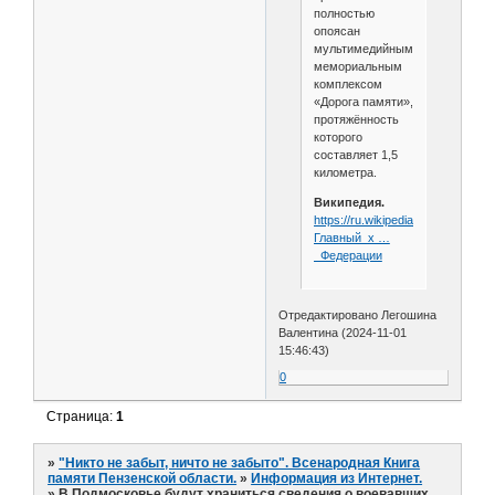
полностью
опоясан
мультимедийным
мемориальным
комплексом
«Дорога памяти»,
протяжённость
которого
составляет 1,5
километра.
Википедия.
https://ru.wikipedia.org/wiki/
Главный_х …
_Федерации
Отредактировано Легошина
Валентина (2024-11-01
15:46:43)
0
Страница:
1
»
"Никто не забыт, ничто не забыто". Всенародная Книга
памяти Пензенской области.
»
Информация из Интернет.
»
В Подмосковье будут храниться сведения о воевавших