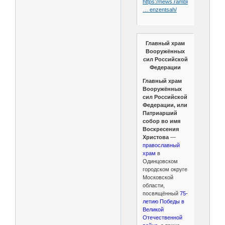
https://news.rambler.ru/other/438
… enzentsah/
Главный храм
Вооружённых
сил Российской
Федерации
Главный храм
Вооружённых
сил Российской
Федерации, или
Патриарший
собор во имя
Воскресения
Христова
—
православный
храм
в
Одинцовском
городском округе
Московской
области,
посвящённый
75-
летию Победы в
Великой
Отечественной