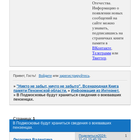
Отечества.
Информацию о
появлении новых
сообщений на
сайте можно
узнавать,
подписавшись на
страничках книги
памяти в
ВКонтакте
,
Телеграмм
или
Твиттер
.
Привет, Гость!
Войдите
или
зарегистрируйтесь
.
»
"Никто не забыт, ничто не забыто". Всенародная Книга
памяти Пензенской области.
»
Информация из Интернет.
»
В Подмосковье будут храниться сведения о воевавших
пензенцах.
Страница:
1
В Подмосковье будут храниться сведения о воевавших
пензенцах.
Поделиться
2024-
1
Легошина Валентина
11-01 15:45:29