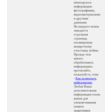
имеющуюся
информацию
фотографиями,
видеоматериалами
и другими
данными.
На каждого воина
заводится
отдельная
страница,
посвященная
конкретному
участнику войны.
Прежде чем
начать
обрабатывать
информацию,
прочитайте,
пожалуйста, тему
-
Как размещать
информацию
.
Любая Ваша
дополнительная
информация очень
важна для
увековечивания
памяти
защитников