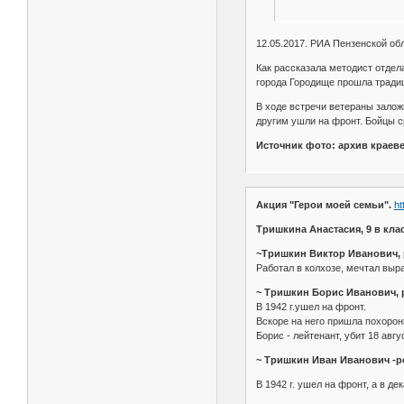
12.05.2017. РИА Пензенской об
Как рассказала методист отде
города Городище прошла традиц
В ходе встречи ветераны залож
другим ушли на фронт. Бойцы 
Источник фото: архив краеве
Акция "Герои моей семьи".
ht
Тришкина Анастасия, 9 в кла
~Тришкин Виктор Иванович, р
Работал в колхозе, мечтал выра
~ Тришкин Борис Иванович, р
В 1942 г.ушел на фронт.
Вскоре на него пришла похорон
Борис - лейтенант, убит 18 авг
~ Тришкин Иван Иванович -ро
В 1942 г. ушел на фронт, а в де