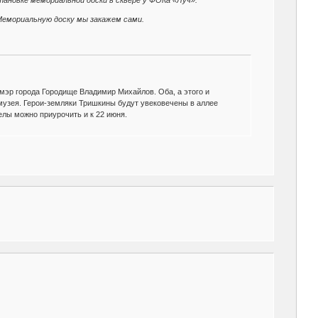
тановке мемориальной доски в сквере у ФОКа «Луч».
Мемориальную доску мы закажем сами.
эр города Городище Владимир Михайлов. Оба, а этого и
 музея. Герои-земляки Тришкины будут увековечены в аллее
елы можно приурочить и к 22 июня.