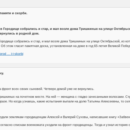
памяти и скорби.
 в Городище собрались и стар, и мал возле дома Тришкиных на улице Октябрьск
вернулись в родной дом.
 Городище собрались и стар, и мал возле дома Тришкиных на улице Октябрьской, из ко
. Об этом гласит памятная доска, установленная на доме в год 65-летия Великой Поб
gorod … i-i-skorbi
ну.
 фронт всех своих сыновей. Четверо домой уже не вернулись.
ришкиных на почетном месте. На ней — женщина с гладко зачесанными волосами. Стр
образе. Но когда узнаешь, какие испытания выпали на долю Татьяны Алексеевны, то с
едали землякам-городищенцам Алексей и Валерий Суховы, написавшие книгу «Забвен
согласно спискам военкомата уходили на фронт городищенцы. Тогда и узнал историю