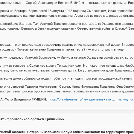
ршие сыновья — Сергей, Александр и Виктор. В 1942-м — остальные четыре сына. Ест
онка на Виктора. Борис погиб 18 августа 1942 года под Смоленском, Иван пропал без 
е прокладывало на лице матери новые морщины. А она все истовее молилась за остав
 за погибших братьев. Так, Алексей Тришкин воевал в составе 1-го Украинского фронт
хословакию, Венгрию и был награжден орденами Отечественной войны и Красной Звезд
аеведа, что он решил: надо увековечить память о них на мемориальной доске. В горсо
е родных. «Почему же именно Тришкиным такая честь?» — могут спросить люди.
е, — предложил Алексей Борисович. — Лично я не знаю больше ни одной семьи, котор
ину из горсовета Сухов нес к дому Тришкиных сам. Но тяжести ее не ощущал. Наобо
т, ему было легко от чувства выполненного долга. Ее установили на доме Тришкиных в
ы возле дома собираются люди, чтобы почтить подвиг простой городищенской семьи.
ного из сыновей Татьяны Алексеевны, Сергея, Нина Николаевна Тришкина. Она береж
 портрет этой простой русской женщины, пожертвовавшей во имя мира самым дорогим
А. Фото Владимир ГРИШИН.
https://pravda-news.ru/news/penzenskaya … _na_voynu/
мять фронтовиков братьев Тришкиных.
нзенской области. Ветераны заложили новую аллею каштанов на территории крае