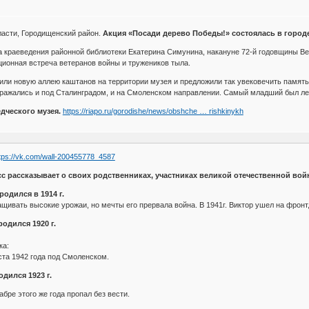
ласти, Городищенский район.
Акция «Посади дерево Победы!» состоялась в город
ла краеведения районной библиотеки Екатерина Симунина, накануне 72-й годовщины 
ионная встреча ветеранов войны и тружеников тыла.
или новую аллею каштанов на территории музея и предложили так увековечить память
сражались и под Сталинградом, и на Смоленском направлении. Самый младший был ле
дческого музея.
https://riapo.ru/gorodishe/news/obshche … rishkinykh
tps://vk.com/wall-200455778_4587
сс рассказывает о своих родственниках, участниках великой отечественной вой
одился в 1914 г.
щивать высокие урожаи, но мечты его прервала война. В 1941г. Виктор ушел на фронт,
одился 1920 г.
ка:
уста 1942 года под Смоленском.
дился 1923 г.
кабре этого же года пропал без вести.