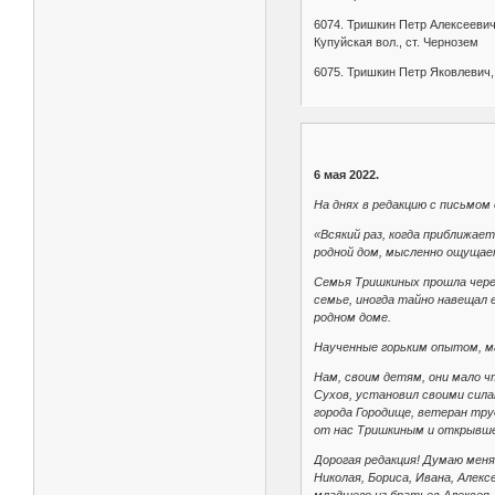
6074. Тришкин Петр Алексеевич,
Купуйская вол., ст. Чернозем
6075. Тришкин Петр Яковлевич, 
6 мая 2022.
На днях в редакцию с письмом
«Всякий раз, когда приближае
родной дом, мысленно ощущае
Семья Тришкиных прошла через
семье, иногда тайно навещал 
родном доме.
Наученные горьким опытом, ма
Нам, своим детям, они мало ч
Сухов, установил своими сила
города Городище, ветеран тру
от нас Тришкиным и открывше
Дорогая редакция! Думаю меня
Николая, Бориса, Ивана, Алек