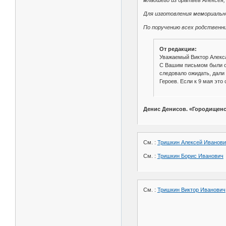
младшего из братьев Алексея,
Для изготовления мемориально
По поручению всех родственни
От редакции:
Уважаемый Виктор Алекс
С Вашим письмом были оз
следовало ожидать, дали
Героев. Если к 9 мая это
Денис Денисов. «Городищенс
См. :
Тришкин Алексей Иванови
См. :
Тришкин Борис Иванович
См. :
Тришкин Виктор Иванович