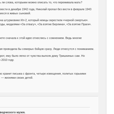
ь ли слова, которыми можно описать то, что переживала мать?
вести в декабре 1942 года, Николай пропал без вести в феврале 1943
шихся в живых сыновей.
а на штурмовике Ил-2, который немцы окрестили «черной смертью».
ы, медалями «За отвагу», «За взятие Берлина», «За взятие Праги».
вете сначала к этой идее отнеслись с сомнением. Ведь многие
ая проводила бы семерых бойцов сразу. Люди отнесутся с пониманием.
рот, ему было легко от чувства выполк дому Тришкиных сам. Но
 2010 году.
но хранит письма с фронта, четыре извещения, политых горькими
 — жизнями своих детей.
ведческого музея.