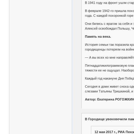
В 1941 году на фронт ушли ста
В феврале 1942-го пришла похор
года. С каждой похоронкой гор
Они бились с врагом за себя и
Алексей освобождал Польшу, Че
Память на века.
История семьи так поразила кр
городищенцы потеряли на войн
— А вы всех ко мне направляйт
Пятнадцатикилограммовую пласт
тяжести ее не ощущал. Наоборо
Каждый год накануне Дня Побед
Сегодня в доме живет сноха од
слезами Татьяны Тришкиной, и
Автор: Екатерина РОГОЖКИН
В Городище увековечили па
12 мая 2017 г., РИА Пе