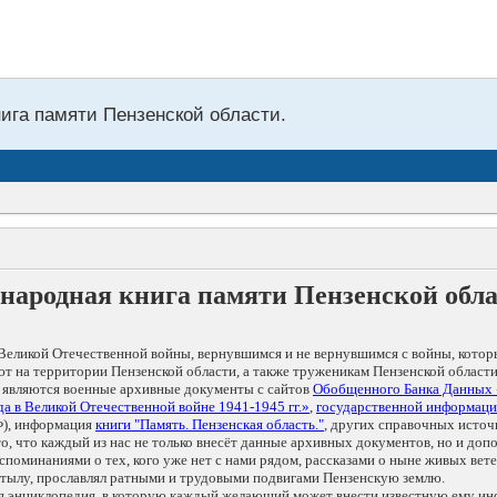
нига памяти Пензенской области.
народная книга памяти Пензенской обл
Великой Отечественной войны, вернувшимся и не вернувшимся с войны, котор
т на территории Пензенской области, а также труженикам Пензенской области
 являются военные архивные документы с сайтов
Обобщенного Банка Данных
а в Великой Отечественной войне 1941-1945 гг.»
,
государственной информаци
), информация
книги "Память. Пензенская область."
, других справочных источ
 то, что каждый из нас не только внесёт данные архивных документов, но и 
оминаниями о тех, кого уже нет с нами рядом, рассказами о ныне живых ветер
в тылу, прославлял ратными и трудовыми подвигами Пензенскую землю.
ая энциклопедия, в которую каждый желающий может внести известную ему и