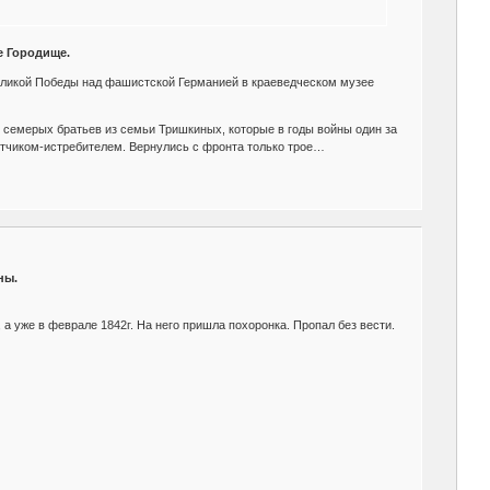
е Городище.
Великой Победы над фашистской Германией в краеведческом музее
 семерых братьев из семьи Тришкиных, которые в годы войны один за
тчиком-истребителем. Вернулись с фронта только трое…
ны.
 а уже в феврале 1842г. На него пришла похоронка. Пропал без вести.