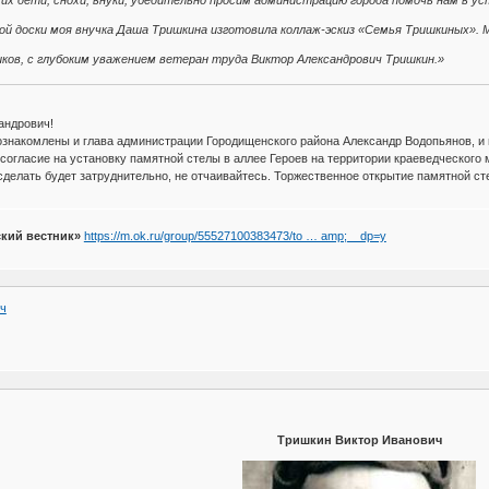
 их дети, снохи, внуки, убедительно просим администрацию города помочь нам в ус
й доски моя внучка Даша Тришкина изготовила коллаж-эскиз «Семья Тришкиных». 
ков, с глубоким уважением ветеран труда Виктор Александрович Тришкин.»
андрович!
накомлены и глава администрации Городищенского района Александр Водопьянов, и м
 согласие на установку памятной стелы в аллее Героев на территории краеведческого
 сделать будет затруднительно, не отчаивайтесь. Торжественное открытие памятной ст
кий вестник»
https://m.ok.ru/group/55527100383473/to … amp;__dp=y
ч
Тришкин Виктор Иванович