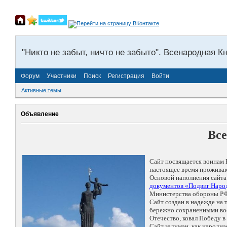
"Никто не забыт, ничто не забыто". Всенародная К
Форум
Участники
Поиск
Регистрация
Войти
Активные темы
Объявление
Все
Сайт посвящается воинам 
настоящее время проживаю
Основой наполнения сайта
документов «Подвиг Народ
Министерства обороны РФ
Сайт создан в надежде на
бережно сохраненными восп
Отечество, ковал Победу 
Сайт задуман, как народн