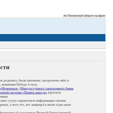
Из Пензенской области на фронты Великой
асти
ые родились, были призваны, захоронены либо в
, ковавшим Победу в тылу.
 «Мемориал»
,
Общедоступного электронного банка
онной системы «Память народа»
(проекты
ников.
дополнит сухую справочную информацию своими
анах, о всех тех, кто защищал в лихие годы наше
нформацию об участниках Великой Отечественной