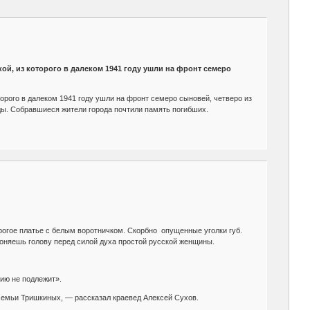
ой, из которого в далеком 1941 году ушли на фронт семеро
торого в далеком 1941 году ушли на фронт семеро сыновей, четверо из
еды. Собравшиеся жители города почтили память погибших.
огое платье с белым воротничком. Скорбно опущенные уголки губ.
клоняешь голову перед силой духа простой русской женщины.
ию не подлежит».
 семьи Тришкиных, — рассказал краевед Алексей Сухов.