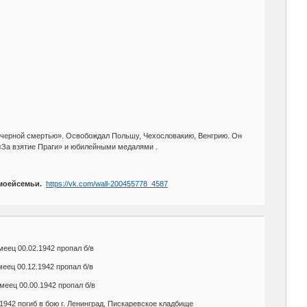
 «черной смертью». Освобождал Польшу, Чехословакию, Венгрию. Он
«За взятие Праги» и юбилейными медалями .
моейсемьи.
https://vk.com/wall-200455778_4587
меец 00.02.1942 пропал б/в
меец 00.12.1942 пропал б/в
меец 00.00.1942 пропал б/в
.1942 погиб в бою г. Ленинград, Пискаревское кладбище