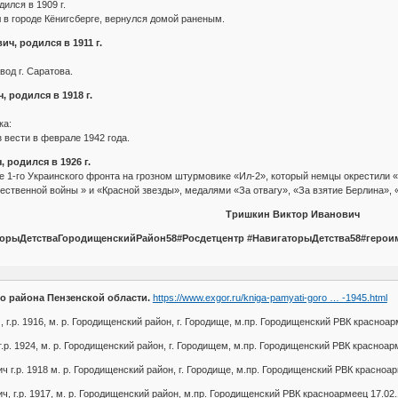
ился в 1909 г.
л в городе Кёнигсберге, вернулся домой раненым.
ч, родился в 1911 г.
од г. Саратова.
 родился в 1918 г.
ка:
з вести в феврале 1942 года.
 родился в 1926 г.
е 1-го Украинского фронта на грозном штурмовике «Ил-2», который немцы окрестили
ственной войны » и «Красной звезды», медалями «За отвагу», «За взятие Берлина», 
Тришкин Виктор Иванович
гаторыДетстваГородищенскийРайон58#Росдетцентр #НавигаторыДетства58#герои
о района Пензенской области.
https://www.exgor.ru/kniga-pamyati-goro … -1945.html
 г.р. 1916, м. р. Городищенский район, г. Городище, м.пр. Городищенский РВК красноар
.р. 1924, м. р. Городищенский район, г. Городищем, м.пр. Городищенский РВК красноар
 г.р. 1918 м. р. Городищенский район, г. Городище, м.пр. Городищенский РВК красноар
, г.р. 1917, м. р. Городищенский район, м.пр. Городищенский РВК красноармеец 17.02