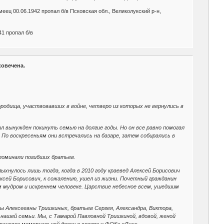
меец 00.06.1942 пропал б/в Псковская обл., Великолукский р-н,
41 пропал б/в
ковечена.
родища, участвовавших в войне, четверо из которых не вернулись в
 вынужден покинуть семью на долгие годы. Но он все равно помогал
По воскресеньям они встречались на базаре, затем собирались в
 поминали погибших братьев.
хнулось лишь тогда, когда в 2010 году краевед Алексей Борисович
ксей Борисович, к сожалению, ушел из жизни. Почетный гражданин
ом мудром и искреннем человеке. Царствие небесное всем, ушедшим
ы Алексеевны Тришкиных, братьев Сергея, Александра, Виктора,
 нашей семьи. Мы, с Тамарой Павловной Тришкиной, вдовой, женой