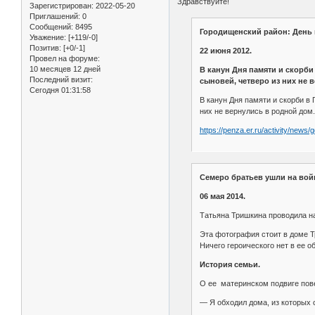
Здравствуйте!
Зарегистрирован
: 2022-05-20
Приглашений:
0
Сообщений:
8495
Городищенский район: День 
Уважение:
[+119/-0]
Позитив:
[+0/-1]
22 июня 2012.
Провел на форуме:
10 месяцев 12 дней
В канун Дня памяти и скорби
Последний визит:
сыновей, четверо из них не 
Сегодня 01:31:58
В канун Дня памяти и скорби в
них не вернулись в родной дом
https://penza.er.ru/activity/news/
Семеро братьев ушли на вой
06 мая 2014.
Татьяна Тришкина проводила на
Эта фотография стоит в доме Т
Ничего героического нет в ее 
История семьи.
О ее материнском подвиге пов
— Я обходил дома, из которых 