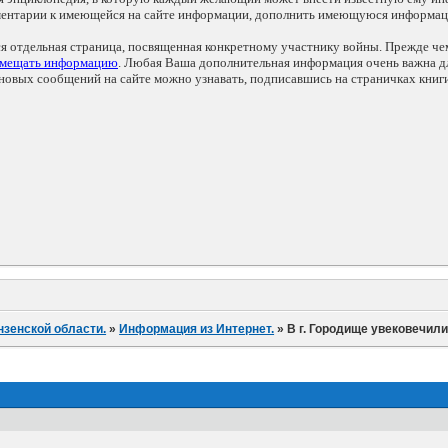
мментарии к имеющейся на сайте информации, дополнить имеющуюся информа
ся отдельная страница, посвященная конкретному участнику войны. Прежде ч
змещать информацию
. Любая Ваша дополнительная информация очень важна дл
овых сообщений на сайте можно узнавать, подписавшись на страничках книг
нзенской области.
»
Информация из Интернет.
»
В г. Городище увековечил