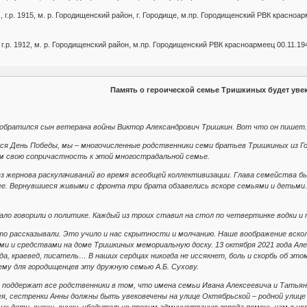
 г.р. 1915, м. р. Городищенский район, г. Городище, м.пр. Городищенский РВК красноар
г.р. 1912, м. р. Городищенский район, м.пр. Городищенский РВК красноармеец 00.11.19
Память о героической семье Тришкиных будет уве
 обратился сын ветерана войны Виктор Александрович Тришкин. Вот что он пишет.
тся День Победы, мы – многочисленные родственники семи братьев Тришкиных из Го
м свою сопричастность к этой многострадальной семье.
 жернова раскулачиваний во время всеобщей коллективизации. Глава семейства был
ее. Вернувшиеся живыми с фронта три брата обзавелись вскоре семьями и детьми. 
ло говорили о политике. Каждый из троих ставил на стол по четвертинке водки и
то рассказывали. Это учило и нас скрытности и молчанию. Наше воображение всколы
ми и средствами на доме Тришкиных мемориальную доску. 13 октября 2021 года Але
да, краевед, писатель… В наших сердцах никогда не иссякнет, боль и скорбь об эт
му для городищенцев эту дружную семью А.Б. Сухову.
 поддержат все родственники в том, что имена семьи Ивана Алексеевича и Татьян
сея, сестренки Анны должны быть увековечены на улице Октябрьской – родной улице