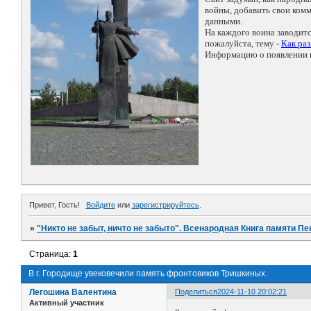
войны, добавить свои ко
данными.
На каждого воина заводит
пожалуйста, тему -
Как ра
Информацию о появлении н
Привет, Гость!
Войдите
или
зарегистрируйтесь
.
»
"Никто не забыт, ничто не забыто". Всенародная Книга памяти Пе
Страница:
1
В г. Городище увековечили память фронтовиков Тришкиных.
Легошина Валентина
Поделиться
2024-11-10 20:02:21
Активный участник