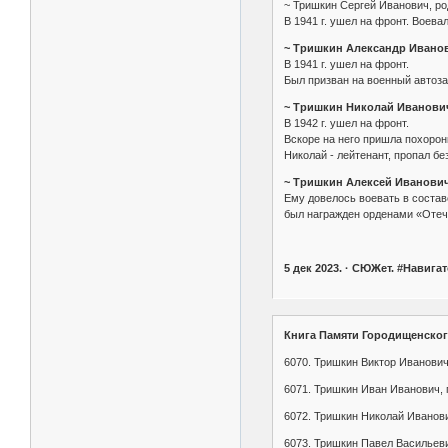
~ Тришкин Сергей Иванович, род
В 1941 г. ушел на фронт. Воева
~ Тришкин Александр Иванови
В 1941 г. ушел на фронт.
Был призван на военный автозав
~ Тришкин Николай Иванович,
В 1942 г. ушел на фронт.
Вскоре на него пришла похорон
Николай - лейтенант, пропал бе
~ Тришкин Алексей Иванович,
Ему довелось воевать в состав
был награжден орденами «Отече
5 дек 2023. · СЮЖет. #Нави
Книга Памяти Городищенског
6070. Тришкин Виктор Иванович,
6071. Тришкин Иван Иванович, г
6072. Тришкин Николай Иванович
6073. Тришкин Павел Васильевич