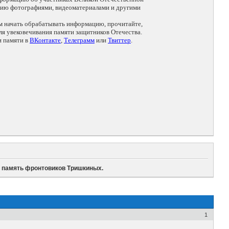
цию фотографиями, видеоматериалами и другими
ем начать обрабатывать информацию, прочитайте,
я увековечивания памяти защитников Отечества.
и памяти в
ВКонтакте
,
Телеграмм
или
Твиттер
.
и память фронтовиков Тришкиных.
1