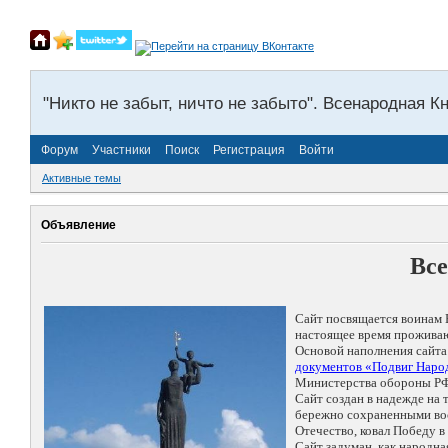
"Никто не забыт, ничто не забыто". Всенародная К
Форум
Участники
Поиск
Регистрация
Войти
Активные темы
Объявление
Все
Сайт посвящается воинам 
настоящее время проживаю
Основой наполнения сайта
документов «Подвиг Народ
Министерства обороны РФ
Сайт создан в надежде на
бережно сохраненными восп
Отечество, ковал Победу 
Сайт задуман, как народн