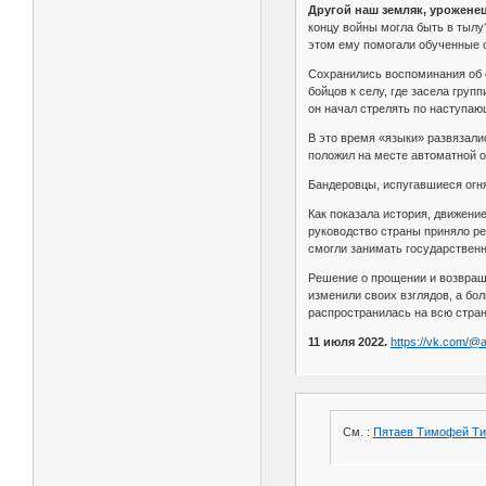
Другой наш земляк, урожене
концу войны могла быть в тылу
этом ему помогали обученные с
Сохранились воспоминания об о
бойцов к селу, где засела груп
он начал стрелять по наступаю
В это время «языки» развязали
положил на месте автоматной 
Бандеровцы, испугавшиеся огня
Как показала история, движени
руководство страны приняло ре
смогли занимать государствен
Решение о прощении и возвращ
изменили своих взглядов, а бол
распространилась на всю стран
11 июля 2022.
https://vk.com/@
См. :
Пятаев Тимофей Т