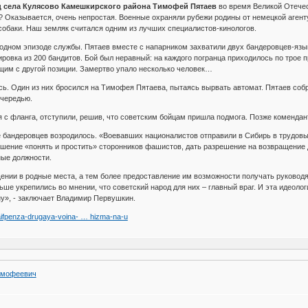
ц села Кулясово Камешкирского района Тимофей Пятаев
во время Великой Отечес
? Оказывается, очень непростая. Военные охраняли рубежи родины от немецкой агент
обаки. Наш земляк считался одним из лучших специалистов-кинологов.
дном эпизоде службы. Пятаев вместе с напарником захватили двух бандеровцев-языко
пировка из 200 бандитов. Бой был неравный: на каждого погранца приходилось по трое п
щим с другой позиции. Замертво упало несколько человек…
сь. Один из них бросился на Тимофея Пятаева, пытаясь вырвать автомат. Пятаев собр
очередью.
 с фланга, отступили, решив, что советским бойцам пришла подмога. Позже комендан
е бандеровцев возродилось. «Воевавших националистов отправили в Сибирь в трудовые
шение «понять и простить» сторонников фашистов, дать разрешение на возвращение до
ные должности.
ении в родные места, а тем более предоставление им возможности получать руково
ьше укрепились во мнении, что советский народ для них – главный враг. И эта идеоло
у», - заключает Владимир Первушкин.
aifpenza-drugaya-voina- … hizma-na-u
имофеевич