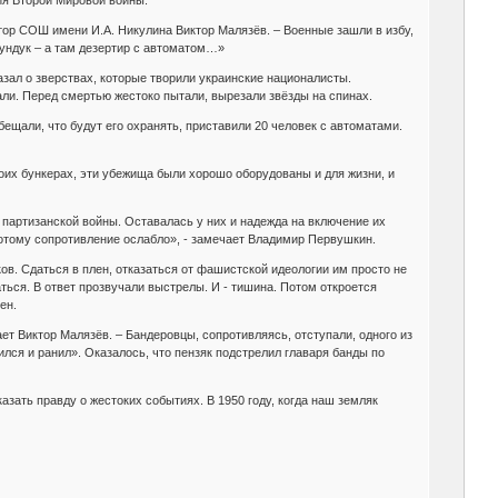
ия Второй Мировой войны.
ктор СОШ имени И.А. Никулина Виктор Малязёв. – Военные зашли в избу,
сундук – а там дезертир с автоматом…»
зал о зверствах, которые творили украинские националисты.
али. Перед смертью жестоко пытали, вырезали звёзды на спинах.
ещали, что будут его охранять, приставили 20 человек с автоматами.
воих бункерах, эти убежища были хорошо оборудованы и для жизни, и
партизанской войны. Оставалась у них и надежда на включение их
потому сопротивление ослабло», - замечает Владимир Первушкин.
в. Сдаться в плен, отказаться от фашистской идеологии им просто не
ься. В ответ прозвучали выстрелы. И - тишина. Потом откроется
ен.
ет Виктор Малязёв. – Бандеровцы, сопротивляясь, отступали, одного из
ился и ранил». Оказалось, что пензяк подстрелил главаря банды по
зать правду о жестоких событиях. В 1950 году, когда наш земляк