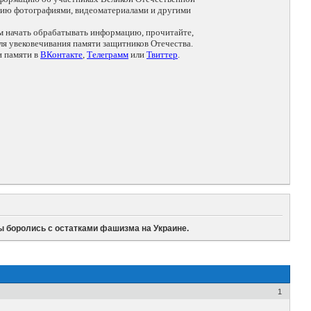
цию фотографиями, видеоматериалами и другими
ем начать обрабатывать информацию, прочитайте,
я увековечивания памяти защитников Отечества.
и памяти в
ВКонтакте
,
Телеграмм
или
Твиттер
.
цы боролись с остатками фашизма на Украине.
1