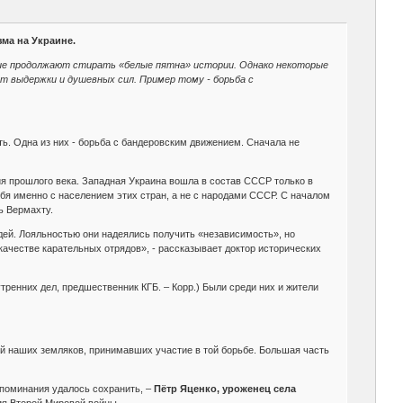
ма на Украине.
ные продолжают стирать «белые пятна» истории. Однако некоторые
т выдержки и душевных сил. Пример тому - борьба с
ь. Одна из них - борьба с бандеровским движением. Сначала не
я прошлого века. Западная Украина вошла в состав СССР только в
ебя именно с населением этих стран, а не с народами СССР. С началом
ь Вермахту.
ей. Лояльностью они надеялись получить «независимость», но
качестве карательных отрядов», - рассказывает доктор исторических
тренних дел, предшественник КГБ. – Корр.) Были среди них и жители
ий наших земляков, принимавших участие в той борьбе. Большая часть
оспоминания удалось сохранить, –
Пётр Яценко, уроженец села