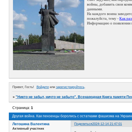
войны, добавить свои ко
данными.
На каждого воина заводит
пожалуйста, тему -
Как ра
Информацию о появлении н
Привет, Гость!
Войдите
или
зарегистрируйтесь
.
»
"Никто не забыт, ничто не забыто". Всенародная Книга памяти Пе
Страница:
1
Другая война. Как пензенцы боролись с остатками фашизма на Украин
Легошина Валентина
Поделиться
2024-12-14 21:47:01
Активный участник