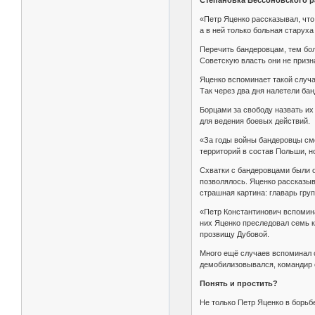
Степановка Бессоновского 
«Петр Яценко рассказывал, что
а в ней только больная старуха
Перечить бандеровцам, тем бол
Советскую власть они не призн
Яценко вспоминает такой случа
Так через два дня налетели бан
Борцами за свободу назвать их 
для ведения боевых действий.
«За годы войны бандеровцы смо
территорий в состав Польши, н
Схватки с бандеровцами были о
позволялось. Яценко рассказыв
страшная картина: главарь гру
«Петр Константинович вспомина
них Яценко преследовал семь ки
прозвищу Дубовой.
Много ещё случаев вспоминал с
демобилизовывался, командир е
Понять и простить?
Не только Петр Яценко в борьб