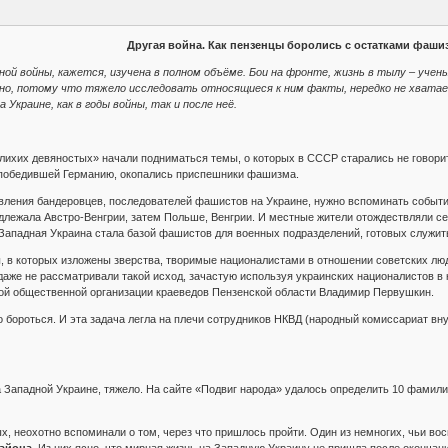
Другая война. Как пензенцы боролись с остатками фашиз
ой войны, кажется, изучена в полном объёме. Бои на фронте, жизнь в тылу – уче
но, потому что тяжело исследовать относящиеся к ним факты, нередко не хватае
краине, как в годы войны, так и после неё.
лихих девяностых» начали подниматься темы, о которых в СССР старались не говорит
о победившей Германию, окопались приспешники фашизма.
вления бандеровцев, последователей фашистов на Украине, нужно вспоминать событи
надлежала Австро-Венгрии, затем Польше, Венгрии. И местные жители отождествляли с
Западная Украина стала базой фашистов для военных подразделений, готовых служит
, в которых изложены зверства, творимые националистами в отношении советских люд
даже не рассматривали такой исход, зачастую используя украинских националистов в 
ной общественной организации краеведов Пензенской области Владимир Первушкин.
 бороться. И эта задача легла на плечи сотрудников НКВД (народный комиссариат вну
 Западной Украине, тяжело. На сайте «Подвиг народа» удалось определить 10 фамил
вых, неохотно вспоминали о том, через что пришлось пройти. Один из немногих, чьи в