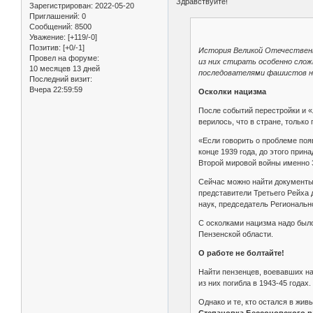
Здравствуйте!
Зарегистрирован
: 2022-05-20
Приглашений:
0
Сообщений:
8500
Уважение:
[+119/-0]
Позитив:
[+0/-1]
История Великой Отечественн
Провел на форуме:
из них стирать особенно слож
10 месяцев 13 дней
последователями фашистов на У
Последний визит:
Вчера 22:59:59
Осколки нацизма
После событий перестройки и «
верилось, что в стране, тольк
«Если говорить о проблеме поя
конце 1939 года, до этого при
Второй мировой войны именно 
Сейчас можно найти документы
представители Третьего Рейха 
наук, председатель Региональ
С осколками нацизма надо было
Пензенской области.
О работе не болтайте!
Найти пензенцев, воевавших на
из них погибла в 1943-45 годах.
Однако и те, кто остался в жи