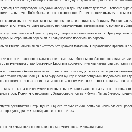
района
. Из них ясно, что мирная жизнь на Западную Украину не пришла после окончан
 однажды его подразделению дали наводку на дом, где живёт дезертир, - говорит дире
 сидит на сундуке. Всё обыскали – нет посторонних. Потом подняли старуху, открыли 
ее выступать против них, местные не осмеливались, слишком боялись. Яценко расска
авали, и жителей, которые решили c ней сотрудничать, вылавливали по ночами и убив
й: в украинском селе Нуйно с трудом уговорили организовать колхоз. Председателю об
деровцы, охранников перебили, а главу колхоза повесили на воротах.
было тяжело: они жили за счёт того, что грабили магазины. Награбленное прятали в с
гли построить хорошо организованную систему обороны, снабжения, освоили тактику 
о со вступлением стран Восточной Европы в социалистический лагерь они растаяли, 
жесточенные. Они не жалели не только советских солдат, но и своих единомышленнико
ал о таком случае: бойцы НКВД окружили бункер с бандеровцами и предложили им сдат
ппы положил четверых своих подчинённых, а потом убил себя, чтобы не сдаваться в пл
л момент, когда они окружили большую группу националистов на хуторе, - рассказыва
лометров. Понял, что не догонит: бандеровец от смерти бежит. Лег за бугорок, прицел
пустя десятилетия Пётр Яценко. Однако, только сейчас появилась возможность расска
го предупредил: «О нашей работе не болтайте!».
е против украинских националистов заслужил похвалу командования.