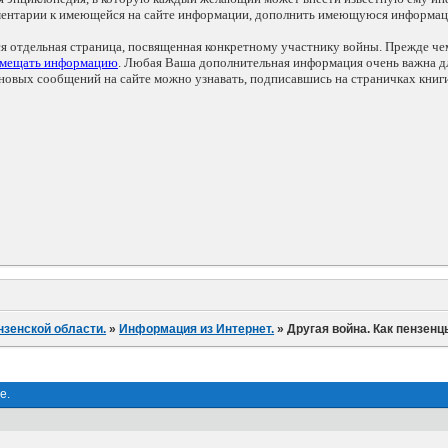
мментарии к имеющейся на сайте информации, дополнить имеющуюся информа
ся отдельная страница, посвященная конкретному участнику войны. Прежде ч
змещать информацию
. Любая Ваша дополнительная информация очень важна дл
овых сообщений на сайте можно узнавать, подписавшись на страничках книг
нзенской области.
»
Информация из Интернет.
»
Другая война. Как пензен
е.