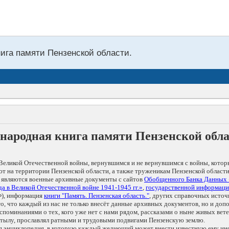
нига памяти Пензенской области.
народная книга памяти Пензенской обл
Великой Отечественной войны, вернувшимся и не вернувшимся с войны, котор
т на территории Пензенской области, а также труженикам Пензенской области
 являются военные архивные документы с сайтов
Обобщенного Банка Данных
а в Великой Отечественной войне 1941-1945 гг.»
,
государственной информаци
), информация
книги "Память. Пензенская область."
, других справочных источ
 то, что каждый из нас не только внесёт данные архивных документов, но и 
оминаниями о тех, кого уже нет с нами рядом, рассказами о ныне живых ветер
в тылу, прославлял ратными и трудовыми подвигами Пензенскую землю.
ая энциклопедия, в которую каждый желающий может внести известную ему и