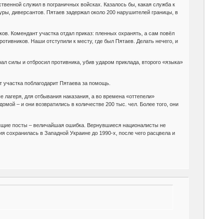
твенной служил в пограничных войсках. Казалось бы, какая служба к
уры, диверсантов. Пятаев задержал около 200 нарушителей границы, в
в. Комендант участка отдал приказ: пленных охранять, а сам повёл
ротивников. Наши отступили к месту, где был Пятаев. Делать нечего, и
ал силы и отбросил противника, убив ударом приклада, второго «языка»
т участка поблагодарит Пятаева за помощь.
 лагеря, для отбывания наказания, а во времена «оттепели»
мой – и они возвратились в количестве 200 тыс. чел. Более того, они
дящие посты – величайшая ошибка. Вернувшиеся националисты не
гия сохранилась в Западной Украине до 1990-х, после чего расцвела и