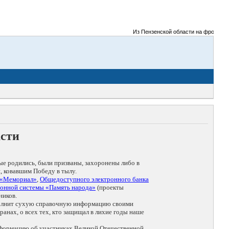
Из Пензенской области на фронты Вели
асти
ые родились, были призваны, захоронены либо в
, ковавшим Победу в тылу.
 «Мемориал»
,
Общедоступного электронного банка
онной системы «Память народа»
(проекты
ников.
дополнит сухую справочную информацию своими
анах, о всех тех, кто защищал в лихие годы наше
нформацию об участниках Великой Отечественной