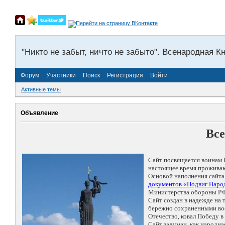
"Никто не забыт, ничто не забыто". Всенародная К
Форум
Участники
Поиск
Регистрация
Войти
Активные темы
Объявление
Все
Сайт посвящается воинам 
настоящее время проживаю
Основой наполнения сайта
документов «Подвиг Народ
Министерства обороны РФ
Сайт создан в надежде на
бережно сохраненными восп
Отечество, ковал Победу 
Сайт задуман, как народн