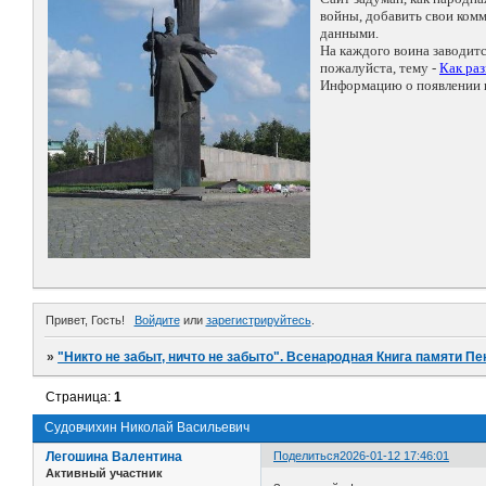
войны, добавить свои ко
данными.
На каждого воина заводит
пожалуйста, тему -
Как ра
Информацию о появлении н
Привет, Гость!
Войдите
или
зарегистрируйтесь
.
»
"Никто не забыт, ничто не забыто". Всенародная Книга памяти Пе
Страница:
1
Судовчихин Николай Васильевич
Легошина Валентина
Поделиться
2026-01-12 17:46:01
Активный участник