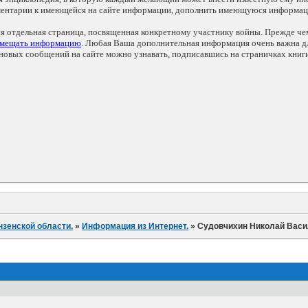
мментарии к имеющейся на сайте информации, дополнить имеющуюся информа
ся отдельная страница, посвященная конкретному участнику войны. Прежде ч
змещать информацию
. Любая Ваша дополнительная информация очень важна дл
овых сообщений на сайте можно узнавать, подписавшись на страничках книг
нзенской области.
»
Информация из Интернет.
»
Судовчихин Николай Вас