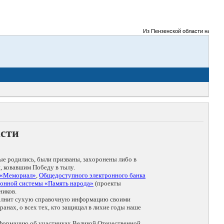
Из Пензенской области на фронты
асти
ые родились, были призваны, захоронены либо в
, ковавшим Победу в тылу.
 «Мемориал»
,
Общедоступного электронного банка
онной системы «Память народа»
(проекты
ников.
дополнит сухую справочную информацию своими
анах, о всех тех, кто защищал в лихие годы наше
нформацию об участниках Великой Отечественной