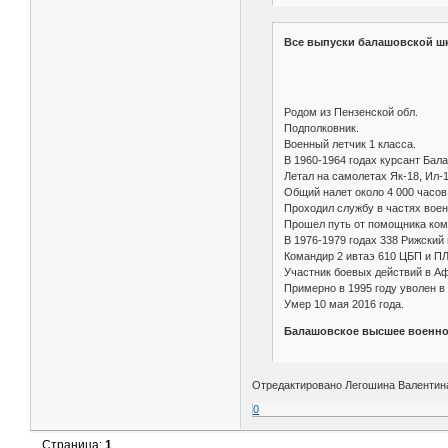
Все выпуски балашовской шк
Родом из Пензенской обл.
Подполковник.
Военный летчик 1 класса.
В 1960-1964 годах курсант Бал
Летал на самолетах Як-18, Ил-14
Общий налет около 4 000 часов
Проходил службу в частях вое
Прошел путь от помощника ком
В 1976-1979 годах 338 Рижский 
Командир 2 ивтаэ 610 ЦБП и ПЛ
Участник боевых действий в Аф
Примерно в 1995 году уволен в 
Умер 10 мая 2016 года.
Балашовское высшее военно
Отредактировано Легошина Валентина 
0
Страница:
1