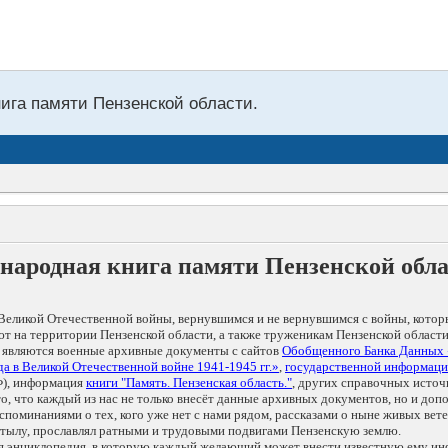
нига памяти Пензенской области.
народная книга памяти Пензенской обл
Великой Отечественной войны, вернувшимся и не вернувшимся с войны, котор
т на территории Пензенской области, а также труженикам Пензенской области
 являются военные архивные документы с сайтов
Обобщенного Банка Данных
а в Великой Отечественной войне 1941-1945 гг.»
,
государственной информаци
), информация
книги "Память. Пензенская область."
, других справочных источ
 то, что каждый из нас не только внесёт данные архивных документов, но и 
оминаниями о тех, кого уже нет с нами рядом, рассказами о ныне живых ветер
в тылу, прославлял ратными и трудовыми подвигами Пензенскую землю.
ая энциклопедия, в которую каждый желающий может внести известную ему и