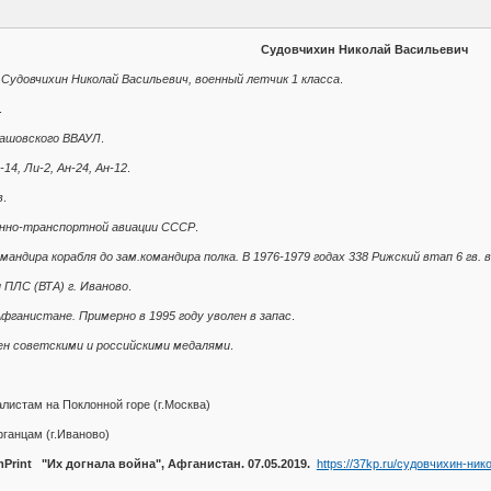
Судовчихин Николай Васильевич
Судовчихин Николай Васильевич, военный летчик 1 класса
.
.
лашовского ВВАУЛ
.
14, Ли-2, Ан-24, Ан-12
.
в
.
енно-транспортной авиации СССР
.
ндира корабля до зам.командира полка. В 1976-1979 годах 338 Рижский втап 6 гв. вт
 ПЛС (ВТА) г. Иваново
.
фганистане. Примерно в 1995 году уволен в запас
.
ден советскими и российскими медалями
.
истам на Поклонной горе (г.Москва)
ганцам (г.Иваново)
Print "Их догнала война", Афганистан. 07.05.2019.
https://37kp.ru/судовчихин-ни