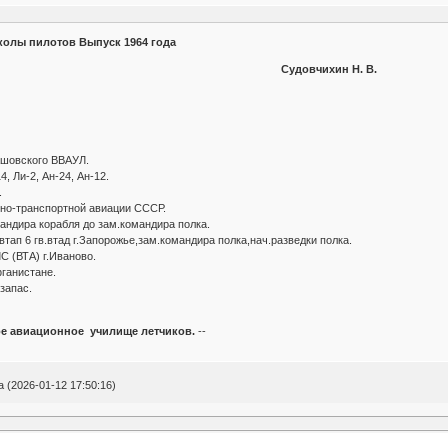
олы пилотов Выпуск 1964 года
Судовчихин Н. В.
ашовского ВВАУЛ.
, Ли-2, Ан-24, Ан-12.
.
нно-транспортной авиации СССР.
андира корабля до зам.командира полка.
втап 6 гв.втад г.Запорожье,зам.командира полка,нач.разведки полка.
С (ВТА) г.Иваново.
ганистане.
запас.
е авиационное училище летчиков.
--
(2026-01-12 17:50:16)