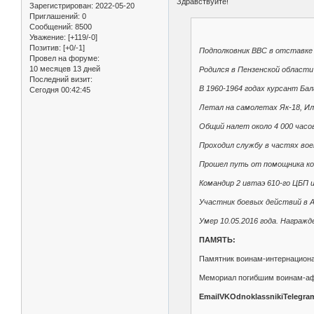
Здравствуйте!
Зарегистрирован
: 2022-05-20
Приглашений:
0
Сообщений:
8500
Уважение:
[+119/-0]
Позитив:
[+0/-1]
Подполковник ВВС в отставке 
Провел на форуме:
10 месяцев 13 дней
Родился в Пензенской области
Последний визит:
В 1960-1964 годах курсант Ба
Сегодня 00:42:45
Летал на самолетах Як-18, Ил-
Общий налет около 4 000 часо
Проходил службу в частях во
Прошел путь от помощника кома
Командир 2 ивтаэ 610-го ЦБП и
Участник боевых действий в А
Умер 10.05.2016 года. Награж
ПАМЯТЬ:
Памятник воинам-интернационал
Мемориал погибшим воинам-аф
EmailVKOdnoklassnikiTelegram