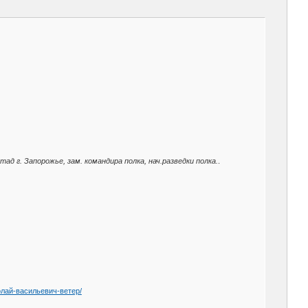
ад г. Запорожье, зам. командира полка, нач.разведки полка.
.
колай-васильевич-ветер/