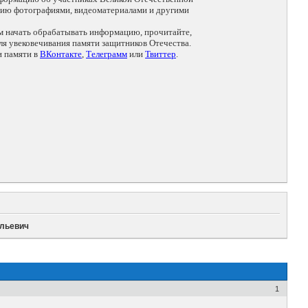
цию фотографиями, видеоматериалами и другими
ем начать обрабатывать информацию, прочитайте,
я увековечивания памяти защитников Отечества.
и памяти в
ВКонтакте
,
Телеграмм
или
Твиттер
.
ильевич
1