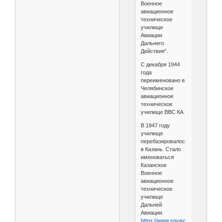
Военное
авиационное
техническое
училище
Авиации
Дальнего
Действия".
С декабря 1944
года
переименовано в
Челябинское
авиационное
техническое
училище ВВС КА.
В 1947 году
училище
перебазировалось
в Казань. Стало
именоваться
Казанское
Военное
авиационное
техническое
училище
Дальней
Авиации.
https://www.sgvavia.ru/forum/932