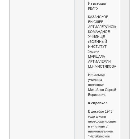
Из истории
КВАТУ
КАЗАНСКОЕ
ВЫСШЕЕ
АРТИЛЛЕРИЙСКОЕ
КОМАНДНОЕ
УЧИЛИЩЕ
(ВОЕННЫЙ
ИНСТИТУТ
)имени
МАРШАЛА
АРТИЛЛЕРИИ
М.Н.ЧИСТЯКОВА
Начальник
училища
полковник
Михайлов Сергей
Борисович.
К справке :
В декабре 1943
года школа
переформирована
в училище с
наименованием
"Челябинское