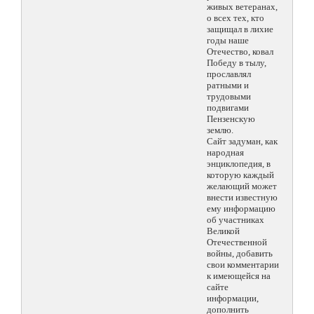
живых ветеранах,
о всех тех, кто
защищал в лихие
годы наше
Отечество, ковал
Победу в тылу,
прославлял
ратными и
трудовыми
подвигами
Пензенскую
землю.
Сайт задуман, как
народная
энциклопедия, в
которую каждый
желающий может
внести известную
ему информацию
об участниках
Великой
Отечественной
войны, добавить
свои комментарии
к имеющейся на
сайте
информации,
дополнить