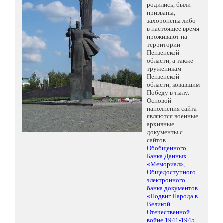
родились, были
призваны,
захоронены либо
в настоящее время
проживают на
территории
Пензенской
области, а также
труженикам
Пензенской
области, ковавшим
Победу в тылу.
Основой
наполнения сайта
являются военные
архивные
документы с
сайтов
Обобщенного
Банка Данных
«Мемориал»
,
Общедоступного
электронного
банка документов
«Подвиг Народа в
Великой
Отечественной
войне 1941-1945