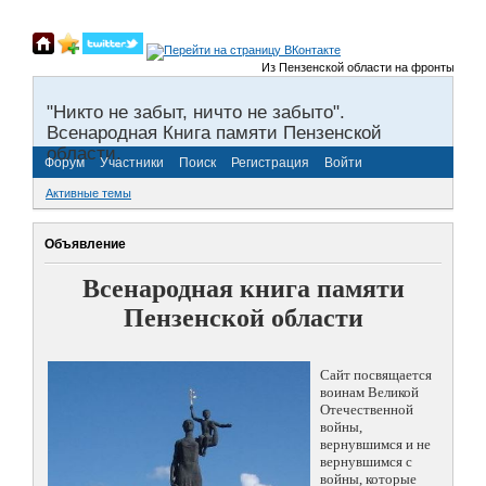
Из Пензенской области на фронты Велико
"Никто не забыт, ничто не забыто".
Всенародная Книга памяти Пензенской
области.
Форум
Участники
Поиск
Регистрация
Войти
Активные темы
Объявление
Всенародная книга памяти
Пензенской области
Сайт посвящается
воинам Великой
Отечественной
войны,
вернувшимся и не
вернувшимся с
войны, которые