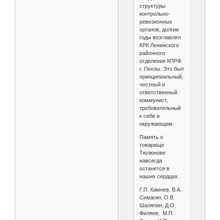
структуры
контрольно-
ревизионных
органов, долгие
годы возглавлял
КРК Ленинского
районного
отделения КПРФ
г. Пензы. Это был
принципиальный,
честный и
ответственный
коммунист,
требовательный
к себе и
окружающим.
Память о
товарище
Тюлюнове
навсегда
останется в
наших сердцах.
Г.П. Камнев, В.А.
Симагин, О.В.
Шаляпин, Д.О.
Филяев, М.П.