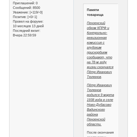
Приглашений:
0
Сообщений:
8500
Памяти
Уважение:
[+119/-0]
товарища
Позитив:
[+0/-1]
Провел на форуме:
Пензенский
10 месяцев 13 дней
обком КПРФ и
Последний визит:
Контрольно-
Вчера 22:59:59
ревизионная
комиссия с
глубоким
прискорбием
сообщают, что
на 78-м году
жизни скончался
Пётр Иванович
Тюлюнов
.
Пётр Иванович
Тюлюнов
родился 9 марта
1938 года в селе
Ново-Дубасово
Вадинского
района
Пензенской
области.
После окончания