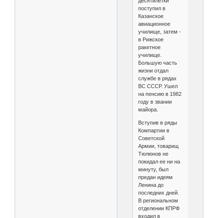
десятилетки
поступил в
Казанское
авиационное
училище, затем -
в Рижское
ракетное
училище.
Большую часть
жизни отдал
службе в рядах
ВС СССР. Ушел
на пенсию в 1982
году в звании
майора.
Вступив в ряды
Компартии в
Советской
Армии, товарищ
Тюлюнов не
покидал ее ни на
минуту, был
предан идеям
Ленина до
последних дней.
В региональном
отделении КПРФ
входил в