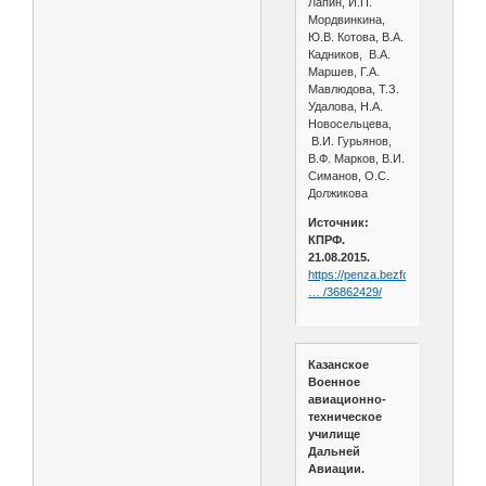
Лапин, И.П.
Мордвинкина,
Ю.В. Котова, В.А.
Кадников, В.А.
Маршев, Г.А.
Мавлюдова, Т.З.
Удалова, Н.А.
Новосельцева,
В.И. Гурьянов,
В.Ф. Марков, В.И.
Симанов, О.С.
Должикова
Источник:
КПРФ.
21.08.2015.
https://penza.bezformata.com/lis
… /36862429/
Казанское
Военное
авиационно-
техническое
училище
Дальней
Авиации.