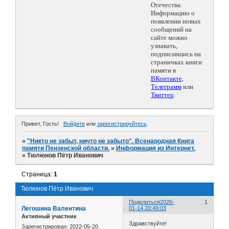
Отечества.
Информацию о
появлении новых
сообщений на
сайте можно
узнавать,
подписавшись на
страничках книги
памяти в
ВКонтакте
,
Телеграмм
или
Твиттер
.
Привет, Гость!
Войдите
или
зарегистрируйтесь
.
»
"Никто не забыт, ничто не забыто". Всенародная Книга
памяти Пензенской области.
»
Информация из Интернет.
»
Тюлюнов Пётр Иванович
Страница:
1
Тюлюнов Пётр Иванович
Поделиться
2026-
1
Легошина Валентина
01-14 20:49:03
Активный участник
Здравствуйте!
Зарегистрирован
: 2022-05-20