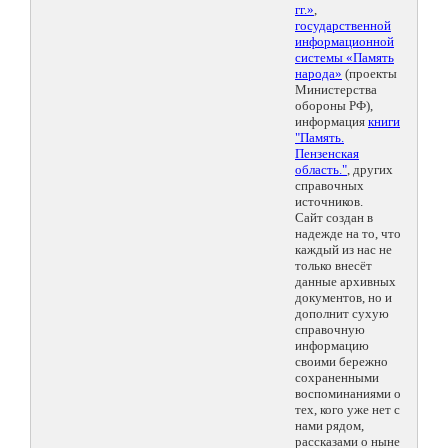
гг.»
,
государственной
информационной
системы «Память
народа»
(проекты
Министерства
обороны РФ),
информация
книги
"Память.
Пензенская
область."
, других
справочных
источников.
Сайт создан в
надежде на то, что
каждый из нас не
только внесёт
данные архивных
документов, но и
дополнит сухую
справочную
информацию
своими бережно
сохраненными
воспоминаниями о
тех, кого уже нет с
нами рядом,
рассказами о ныне