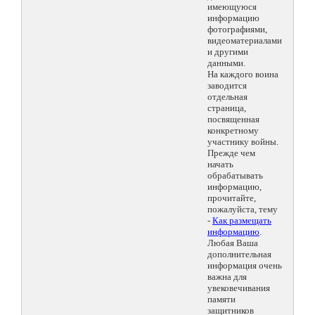
имеющуюся
информацию
фотографиями,
видеоматериалами
и другими
данными.
На каждого воина
заводится
отдельная
страница,
посвященная
конкретному
участнику войны.
Прежде чем
начать
обрабатывать
информацию,
прочитайте,
пожалуйста, тему
-
Как размещать
информацию
.
Любая Ваша
дополнительная
информация очень
важна для
увековечивания
памяти
защитников