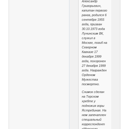
Александр
Григорьевич,
капитан первого
ранга, родился 6
сентября 1955
года, призван
30.10.1973 года
Лунинским ВК,
служил в
Москве, погиб на
Северном
Кавказе 17
декабря 1999
года, похоронен
27 декабря 1999
года. Награжден
Орденом
Мужества
посмертно.
Снимок сделан
на Терском
хребте у
подножия горы
Ястребиная. На
нем запечатлен
специальный
корреспондент
«Морского