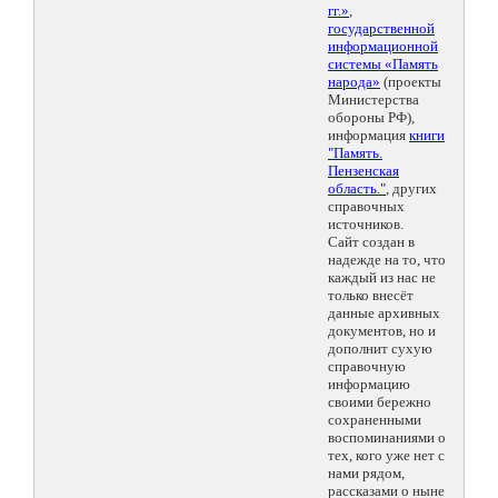
гг.»
,
государственной
информационной
системы «Память
народа»
(проекты
Министерства
обороны РФ),
информация
книги
"Память.
Пензенская
область."
, других
справочных
источников.
Сайт создан в
надежде на то, что
каждый из нас не
только внесёт
данные архивных
документов, но и
дополнит сухую
справочную
информацию
своими бережно
сохраненными
воспоминаниями о
тех, кого уже нет с
нами рядом,
рассказами о ныне