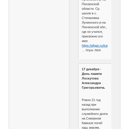
Пензенской
области. Ср.
школе в с.
Степановка
Лунинского р-на
Пензенской обл.,
где он учился,
присвоено его
имя.
https://afgan.ru/kavkazmemorial/l
… hnya-.html
17 декабря -
День памяти
Лоскутова
Александра
Григорьевича.
Ровно 21 год
назад при
выполнении
служебного долга
на Северном
Кавказе погиб
наш земляк,