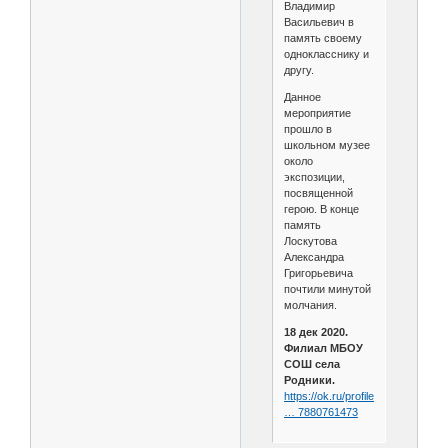
Владимир
Васильевич в
память своему
однокласснику и
другу.
Данное
мероприятие
прошло в
школьном музее
около
экспозиции,
посвященной
герою. В конце
память
Лоскутова
Александра
Григорьевича
почтили минутой
молчания.
18 дек 2020.
Филиал МБОУ
СОШ села
Родники.
https://ok.ru/profile/578200290945
… 7880761473