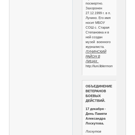
посмертно.
Захоронен
27.12.1999 г. в п.
Лунино. Его имя
носит МБОУ
СОШ с. Старая
Степановка и в
ней создан
музей военного
журналиста.
ЛУНИНСКИЙ
РАЙОН В
ЛИЦАХ.
http://luni.liblermont.ru/Kraevede
ОБЪЕДИНЕНИЕ
ВЕТЕРАНОВ
БОЕВЫХ
ДЕЙСТВИЙ.
17 декабря -
День Памяти
Александра
Лоскутова.
Лоскутов