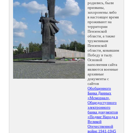
родились, были
призваны,
захоронены либо
в настоящее время
проживают на
территории
Пензенской
области, а также
труженикам
Пензенской
области, ковавшим
Победу в тылу.
Основой
наполнения сайта
являются военные
архивные
документы с
сайтов
Обобщенного
Банка Данных
«Мемориал»
,
Общедоступного
электронного
банка документов
«Подвиг Народа в
Великой
Отечественной
войне 1941-1945