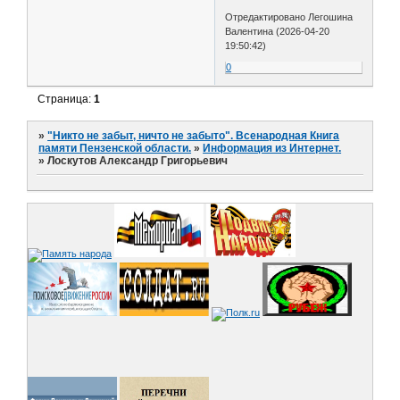
Отредактировано Легошина
Валентина (2026-04-20
19:50:42)
0
Страница:
1
»
"Никто не забыт, ничто не забыто". Всенародная Книга
памяти Пензенской области.
»
Информация из Интернет.
»
Лоскутов Александр Григорьевич