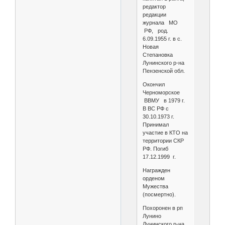
редактор
редакции
журнала МО
РФ, род.
6.09.1955 г. в с.
Новая
Степановка
Лунинского р-на
Пензенской обл.
Окончил
Черноморское
ВВМУ в 1979 г.
В ВС РФ с
30.10.1973 г.
Принимал
участие в КТО на
территории СКР
РФ. Погиб
17.12.1999 г.
Награжден
орденом
Мужества
(посмертно).
Похоронен в рп
Лунино
Лунинского р-на