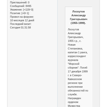
Приглашений:
0
Сообщений:
8495
Уважение:
[+119/-0]
Лоскутов
Позитив:
[+0/-1]
Александр
Провел на форуме:
Григорьевич
10 месяцев 12 дней
(1955-1999).
Последний визит:
Сегодня 01:31:58
Лоскутов
Александр
Григорьевич,
1955 г.р., с.
Новая
Степановка,
капитан 1 ранга,
корреспондент
журнала
"Морской
сборник". Погиб
17 декабря 1999
г. в Северо-
Кавказском
регионе при
выполнении
обязанностей по
службе.
Награжден
орденом
Мужества