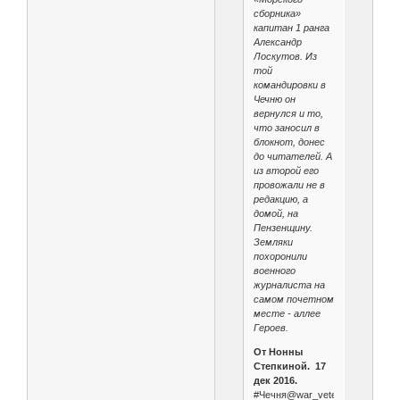
сборника»
капитан 1 ранга
Александр
Лоскутов. Из
той
командировки в
Чечню он
вернулся и то,
что заносил в
блокнот, донес
до читателей. А
из второй его
провожали не в
редакцию, а
домой, на
Пензенщину.
Земляки
похоронили
военного
журналиста на
самом почетном
месте - аллее
Героев.
От Нонны
Степкиной. 17
дек 2016.
#Чечня@war_veterans.