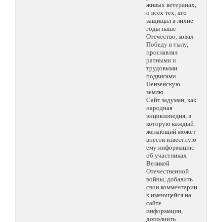
живых ветеранах,
о всех тех, кто
защищал в лихие
годы наше
Отечество, ковал
Победу в тылу,
прославлял
ратными и
трудовыми
подвигами
Пензенскую
землю.
Сайт задуман, как
народная
энциклопедия, в
которую каждый
желающий может
внести известную
ему информацию
об участниках
Великой
Отечественной
войны, добавить
свои комментарии
к имеющейся на
сайте
информации,
дополнить