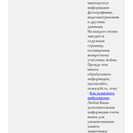
имеющуюся
информацию
фотографиями,
видеоматериалами
и другими
данными.
На каждого воина
заводится
отдельная
страница,
посвященная
конкретному
участнику войны.
Прежде чем
начать
обрабатывать
информацию,
прочитайте,
пожалуйста, тему
-
Как размещать
информацию
.
Любая Ваша
дополнительная
информация очень
важна для
увековечивания
памяти
защитников