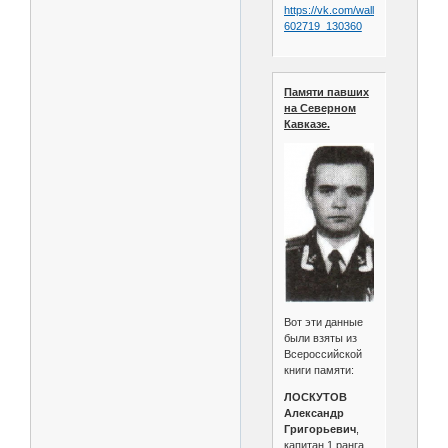
https://vk.com/wall-
602719_130360
Памяти павших
на Северном
Кавказе.
Вот эти данные
были взяты из
Всероссийской
книги памяти:
ЛОСКУТОВ
Александр
Григорьевич
,
капитан 1 ранга,