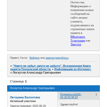
Отечества.
Информацию о
появлении новых
сообщений на
сайте можно
узнавать,
подписавшись на
страничках книги
памяти в
ВКонтакте
,
Телеграмм
или
Твиттер
.
Привет, Гость!
Войдите
или
зарегистрируйтесь
.
»
"Никто не забыт, ничто не забыто". Всенародная Книга
памяти Пензенской области.
»
Информация из Интернет.
»
Лоскутов Александр Григорьевич
Страница:
1
Лоскутов Александр Григорьевич
Поделиться
2026-
1
Легошина Валентина
03-20 02:38:19
Активный участник
Здравствуйте!
Зарегистрирован
: 2022-05-20