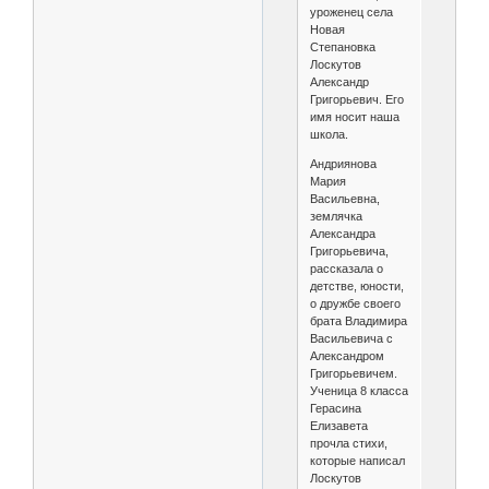
уроженец села
Новая
Степановка
Лоскутов
Александр
Григорьевич. Его
имя носит наша
школа.
Андриянова
Мария
Васильевна,
землячка
Александра
Григорьевича,
рассказала о
детстве, юности,
о дружбе своего
брата Владимира
Васильевича с
Александром
Григорьевичем.
Ученица 8 класса
Герасина
Елизавета
прочла стихи,
которые написал
Лоскутов