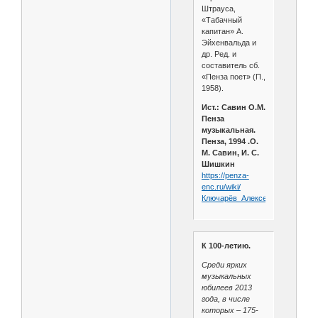
Штрауса,
«Табачный
капитан» А.
Эйхенвальда и
др. Ред. и
составитель сб.
«Пенза поет» (П.,
1958).
Ист.: Савин О.М.
Пенза
музыкальная.
Пенза, 1994 .О.
М. Савин, И. С.
Шишкин
https://penza-
enc.ru/wiki/
Ключарёв_Алексей_Николаеви
К 100-летию.
Среди ярких
музыкальных
юбилеев 2013
года, в числе
которых – 175-