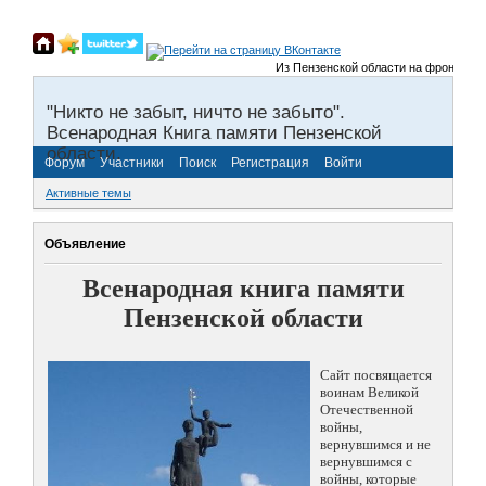
Из Пензенской области на фронты Велико
"Никто не забыт, ничто не забыто".
Всенародная Книга памяти Пензенской
области.
Форум
Участники
Поиск
Регистрация
Войти
Активные темы
Объявление
Всенародная книга памяти
Пензенской области
Сайт посвящается
воинам Великой
Отечественной
войны,
вернувшимся и не
вернувшимся с
войны, которые