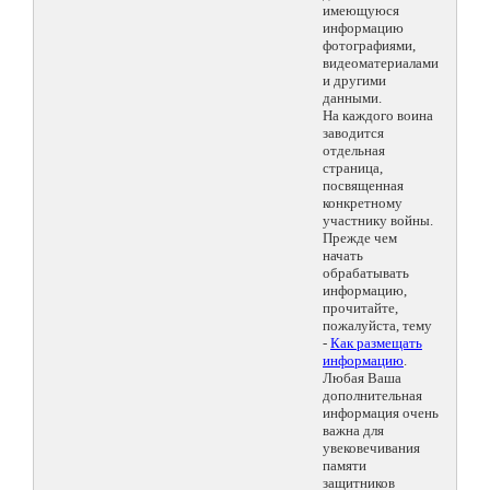
имеющуюся
информацию
фотографиями,
видеоматериалами
и другими
данными.
На каждого воина
заводится
отдельная
страница,
посвященная
конкретному
участнику войны.
Прежде чем
начать
обрабатывать
информацию,
прочитайте,
пожалуйста, тему
-
Как размещать
информацию
.
Любая Ваша
дополнительная
информация очень
важна для
увековечивания
памяти
защитников