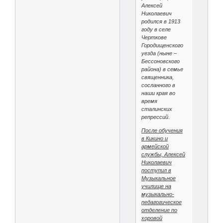
Алексей
Николаевич
родился в 1913
году в селе
Черткове
Городищенского
уезда (ныне –
Бессоновского
района) в семье
священника,
сосланного в
наши края во
время
сталинских
репрессий
.
После обучения
в Кикино и
армейской
службы, Алексей
Николаевич
поступил в
Музыкальное
училище на
музыкально-
педагогическое
отделение по
хоровой