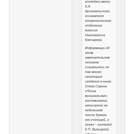
колледжа имени
А.А.
Архангельского,
основателя
теоретического
отделения
Алексея
Николаевича
Ключарева
.
Информации об
этом
замечательном
человеке
сохранилось не
так много:
некоторые
сведения в книге
Олега Савина
«Пенза
музыкальная»,
воспоминание,
написанное на
небольшом
листе бумаги
его ученицей, а
позже – коллегой
Е.П. Вильцевой,
афиши