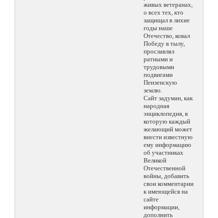
живых ветеранах,
о всех тех, кто
защищал в лихие
годы наше
Отечество, ковал
Победу в тылу,
прославлял
ратными и
трудовыми
подвигами
Пензенскую
землю.
Сайт задуман, как
народная
энциклопедия, в
которую каждый
желающий может
внести известную
ему информацию
об участниках
Великой
Отечественной
войны, добавить
свои комментарии
к имеющейся на
сайте
информации,
дополнить