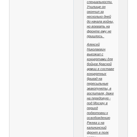
специальности.
Училище он
окончил за
несколько дней
до начала войны,
но воевать на
фронте ему не
пришлось.
Алексей
Николаевич
выезжал с
концертами для
бойцов Красной
армии в составе
концертных
бригад на
пересыльные
эвакопункты, в
госпиталя, даже
на передовую -
под Москву в
период
подготовки к
освобождению
Ржева и на
калининский
фронт в полк