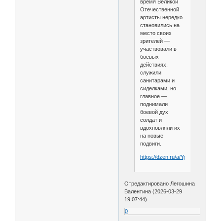
время Великой
Отечественной
артисты нередко
становились на
место своих
зрителей —
участвовали в
боевых
действиях,
служили
санитарами и
сиделками, но
главное —
поднимали
боевой дух
солдат и
вдохновляли их
на новые
подвиги.
https://dzen.ru/a/Yp4RH1x5rWU
Отредактировано Легошина
Валентина (2026-03-29
19:07:44)
0