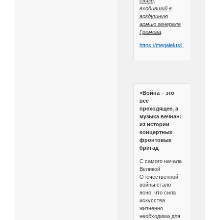
связи,
входивший в
воздушную
армию генерала
Громова
.
https://megalektsii.ru/s46504t1.ht
«Война – это
всё
преходящее, а
музыка вечна»:
из истории
концертных
фронтовых
бригад
С самого начала
Великой
Отечественной
войны стало
ясно, что сила
искусства
жизненно
необходима для