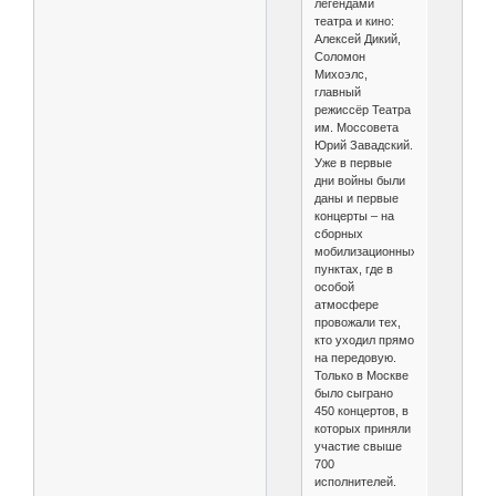
легендами
театра и кино:
Алексей Дикий,
Соломон
Михоэлс,
главный
режиссёр Театра
им. Моссовета
Юрий Завадский.
Уже в первые
дни войны были
даны и первые
концерты – на
сборных
мобилизационных
пунктах, где в
особой
атмосфере
провожали тех,
кто уходил прямо
на передовую.
Только в Москве
было сыграно
450 концертов, в
которых приняли
участие свыше
700
исполнителей.