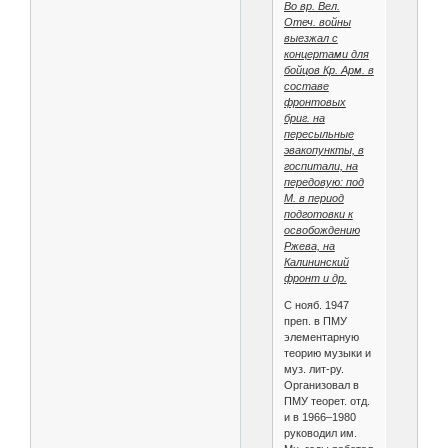
Во вр. Вел.
Отеч. войны
выезжал с
концертами для
бойцов Кр. Арм. в
составе
фронтовых
бриг. на
пересыльные
эвакопункты, в
госпитали, на
передовую: под
М. в период
подготовки к
освобождению
Ржева, на
Калининский
фронт и др.
С нояб. 1947
преп. в ПМУ
элементарную
теорию музыки и
муз. лит-ру.
Организовал в
ПМУ теорет. отд.
и в 1966–1980
руководил им.