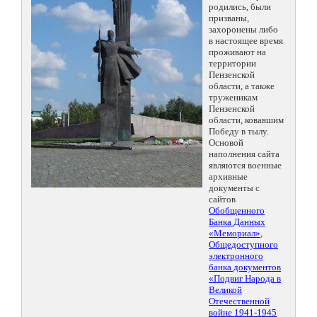
родились, были
призваны,
захоронены либо
в настоящее время
проживают на
территории
Пензенской
области, а также
труженикам
Пензенской
области, ковавшим
Победу в тылу.
Основой
наполнения сайта
являются военные
архивные
документы с
сайтов
Обобщенного
Банка Данных
«Мемориал»
,
Общедоступного
электронного
банка документов
«Подвиг Народа в
Великой
Отечественной
войне 1941-1945