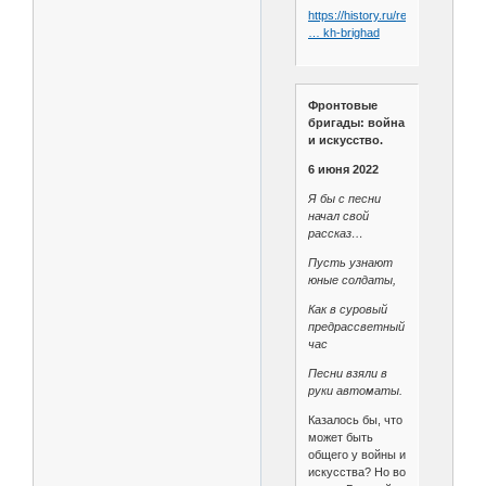
https://history.ru/read/articles/voi
… kh-brighad
Фронтовые
бригады: война
и искусство.
6 июня 2022
Я бы с песни
начал свой
рассказ…
Пусть узнают
юные солдаты,
Как в суровый
предрассветный
час
Песни взяли в
руки автоматы.
Казалось бы, что
может быть
общего у войны и
искусства? Но во