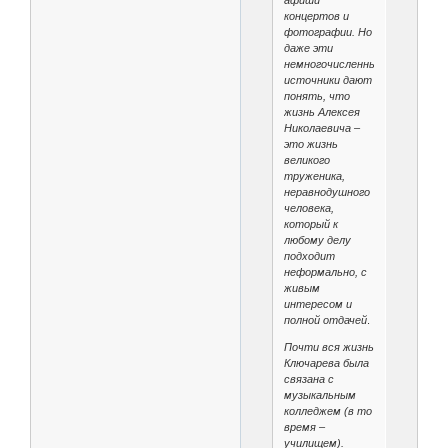
концертов и
фотографии. Но
даже эти
немногочисленные
источники дают
понять, что
жизнь Алексея
Николаевича –
это жизнь
великого
труженика,
неравнодушного
человека,
который к
любому делу
подходит
неформально, с
живым
интересом и
полной отдачей
.
Почти вся жизнь
Ключарева была
связана с
музыкальным
колледжем (в то
время –
училищем).