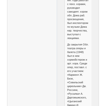
Мн. годы работал
с пенз. хорами,
руководил
самодеят. хором
обл. Дома раб.
просвещения,
был инспектором
по музыке Дома
нар. творчества,
выступал с
лекциями.
До закрытия Обл.
театра оперы и
балета (1948)
был в нем
хормейстером и
арт. хора. Среди
опер, поставл. с
его участием:
«Кармен» Ж.
Бизе,
«Севильский
цирюльник» Дж.
Россини,
«Русалка» А.
Даргомыжского,
«Цыганский
барон» И.