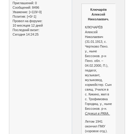
Приглашений:
0
Сообщений:
8496
Ключарёв
Уважение:
[+119/-0]
Алексей
Позитив:
[+0/-1]
Николаевич.
Провел на форуме:
10 месяцев 12 дней
КЛЮЧАРЁВ
Последний визит:
Алексей
Сегодня 14:24:25
Николаевич
(31.01.1913, с.
Чертково Пенз.
у., ныне
Бессонов. р-н
Пенз. обл. –
04.02.2000, П.),
педагог,
музыкант,
музыковед,
хормейстер. Сын
свящ. Учился в
с. Кикино, жил в
с. Трофимовка
Городищ. у., ныне
Бессонов. р-н.
Служил в РККА.
Летом 1941
окончил ПМУ
(хоровое отд.).