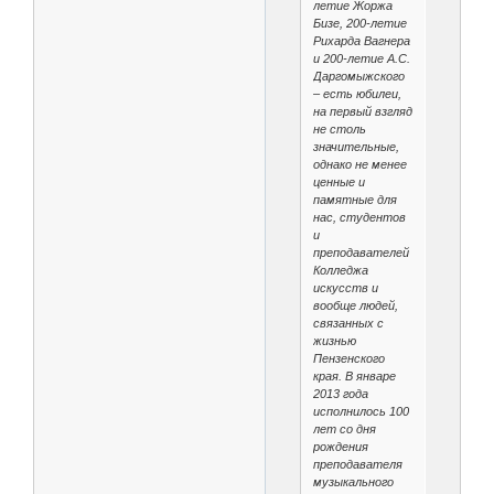
летие Жоржа
Бизе, 200-летие
Рихарда Вагнера
и 200-летие А.С.
Даргомыжского
– есть юбилеи,
на первый взгляд
не столь
значительные,
однако не менее
ценные и
памятные для
нас, студентов
и
преподавателей
Колледжа
искусств и
вообще людей,
связанных с
жизнью
Пензенского
края. В январе
2013 года
исполнилось 100
лет со дня
рождения
преподавателя
музыкального