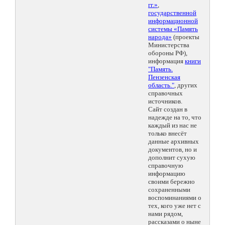
гг.»
,
государственной
информационной
системы «Память
народа»
(проекты
Министерства
обороны РФ),
информация
книги
"Память.
Пензенская
область."
, других
справочных
источников.
Сайт создан в
надежде на то, что
каждый из нас не
только внесёт
данные архивных
документов, но и
дополнит сухую
справочную
информацию
своими бережно
сохраненными
воспоминаниями о
тех, кого уже нет с
нами рядом,
рассказами о ныне