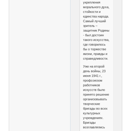
укрепления
морального духа,
стойкости и
единства народа.
Самый лучший
зритель –
защитник Родины
- был достоин
такого искусства,
где говорилось
бы о торжестве
жизни, правды и
справедливости.
Уже на второй
день войны, 23
июня 1941 г.,
профсоюзом
работников
искусств было
принято решение
организовывать
творческие
бригады во всех
культурных
учреждениях.
Бригады
возглавлялись