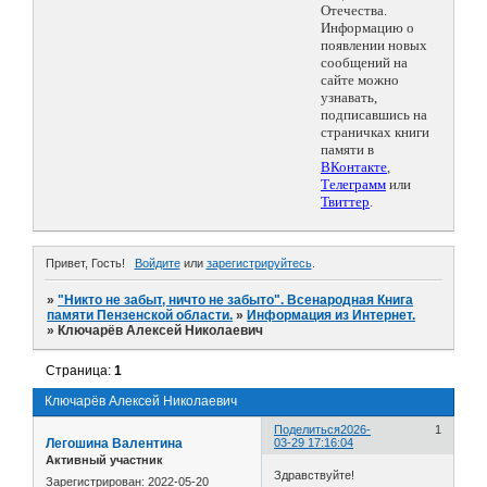
Отечества.
Информацию о
появлении новых
сообщений на
сайте можно
узнавать,
подписавшись на
страничках книги
памяти в
ВКонтакте
,
Телеграмм
или
Твиттер
.
Привет, Гость!
Войдите
или
зарегистрируйтесь
.
»
"Никто не забыт, ничто не забыто". Всенародная Книга
памяти Пензенской области.
»
Информация из Интернет.
»
Ключарёв Алексей Николаевич
Страница:
1
Ключарёв Алексей Николаевич
Поделиться
2026-
1
Легошина Валентина
03-29 17:16:04
Активный участник
Здравствуйте!
Зарегистрирован
: 2022-05-20