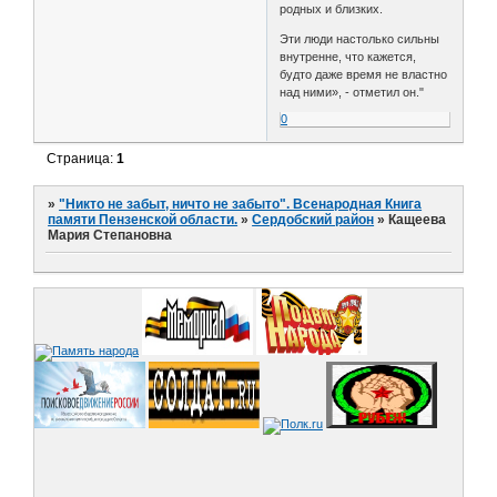
родных и близких.
Эти люди настолько сильны
внутренне, что кажется,
будто даже время не властно
над ними», - отметил он."
0
Страница:
1
»
"Никто не забыт, ничто не забыто". Всенародная Книга
памяти Пензенской области.
»
Сердобский район
»
Кащеева
Мария Степановна