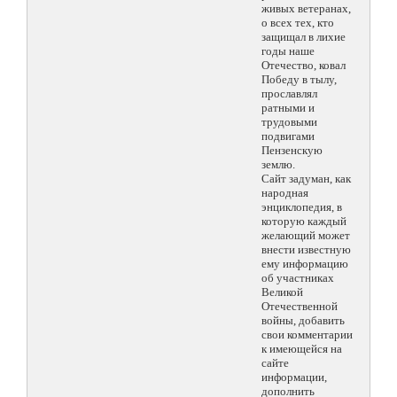
живых ветеранах,
о всех тех, кто
защищал в лихие
годы наше
Отечество, ковал
Победу в тылу,
прославлял
ратными и
трудовыми
подвигами
Пензенскую
землю.
Сайт задуман, как
народная
энциклопедия, в
которую каждый
желающий может
внести известную
ему информацию
об участниках
Великой
Отечественной
войны, добавить
свои комментарии
к имеющейся на
сайте
информации,
дополнить