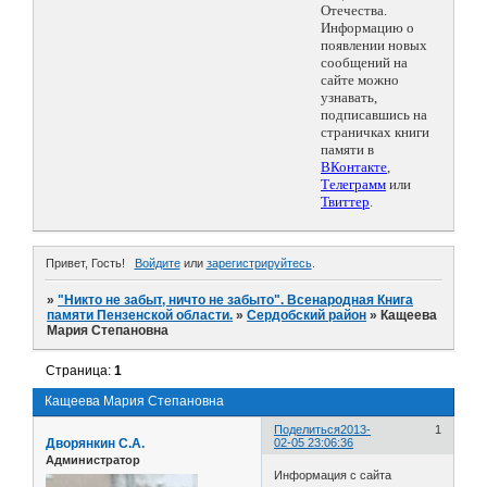
Отечества.
Информацию о
появлении новых
сообщений на
сайте можно
узнавать,
подписавшись на
страничках книги
памяти в
ВКонтакте
,
Телеграмм
или
Твиттер
.
Привет, Гость!
Войдите
или
зарегистрируйтесь
.
»
"Никто не забыт, ничто не забыто". Всенародная Книга
памяти Пензенской области.
»
Сердобский район
»
Кащеева
Мария Степановна
Страница:
1
Кащеева Мария Степановна
Поделиться
2013-
1
Дворянкин С.А.
02-05 23:06:36
Администратор
Информация с сайта