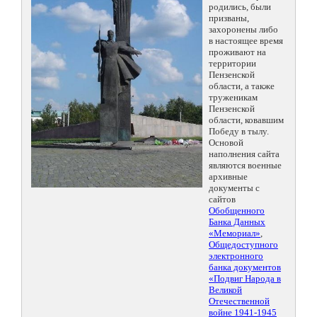
родились, были
призваны,
захоронены либо
в настоящее время
проживают на
территории
Пензенской
области, а также
труженикам
Пензенской
области, ковавшим
Победу в тылу.
Основой
наполнения сайта
являются военные
архивные
документы с
сайтов
Обобщенного
Банка Данных
«Мемориал»
,
Общедоступного
электронного
банка документов
«Подвиг Народа в
Великой
Отечественной
войне 1941-1945