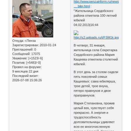
http://www.penzainform.ru/news/social/2
… bilej.html
:
"Жительница Сердобского
района отметила 100-летний
юбилей
04.02.2013|16:44
Откуда:
г.Пенза
Зарегистрирован
: 2010-01-24
В четверг, 31 января,
Приглашений:
0
жительница села Секретарка
Сообщений:
17075
Сердобского района Мария
Уважение:
[+1523/-6]
Кащеева отметила столетний
Позитив:
[+5483/-0]
юбилей.
Провел на форуме:
9 месяцев 22 дня
В этот день за столом сидели
Последний визит:
пять поколений семьи
2026-07-08 15:06:26
Кащеевых: сама юбилярша,
трое детей, трое внука,
пятеро правнуков и двое
праправнуков.
Мария Степановна, прожив
целый век, чувствует себя
прекрасно. А энергия и
трудоспособность
долгожительницы удивляет
всю ее многочисленную