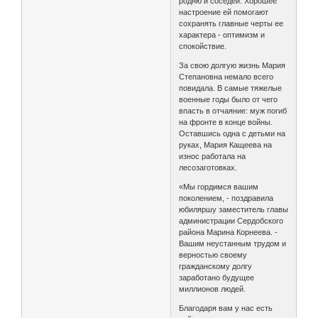
родню и соседей. Хорошее
настроение ей помогают
сохранять главные черты ее
характера - оптимизм и
спокойствие.
За свою долгую жизнь Мария
Степановна немало всего
повидала. В самые тяжелые
военные годы было от чего
впасть в отчаяние: муж погиб
на фронте в конце войны.
Оставшись одна с детьми на
руках, Мария Кащеева на
износ работала на
лесозаготовках.
«Мы гордимся вашим
поколением, - поздравила
юбиляршу заместитель главы
администрации Сердобского
района Марина Корнеева. -
Вашим неустанным трудом и
верностью своему
гражданскому долгу
заработано будущее
миллионов людей.
Благодаря вам у нас есть