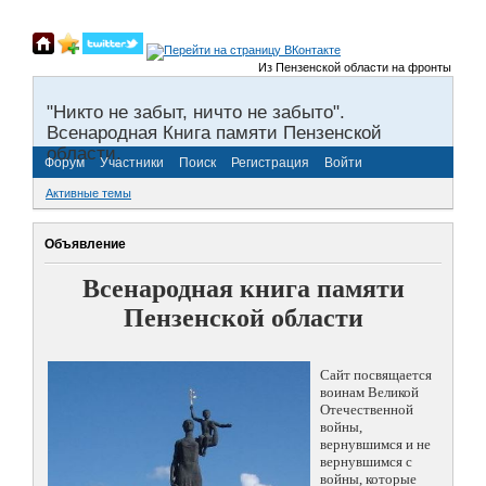
Из Пензенской области на фронты Великой
"Никто не забыт, ничто не забыто".
Всенародная Книга памяти Пензенской
области.
Форум
Участники
Поиск
Регистрация
Войти
Активные темы
Объявление
Всенародная книга памяти
Пензенской области
Сайт посвящается
воинам Великой
Отечественной
войны,
вернувшимся и не
вернувшимся с
войны, которые