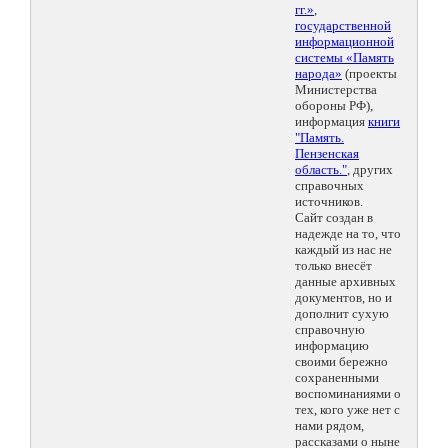
гг.»
,
государственной
информационной
системы «Память
народа»
(проекты
Министерства
обороны РФ),
информация
книги
"Память.
Пензенская
область."
, других
справочных
источников.
Сайт создан в
надежде на то, что
каждый из нас не
только внесёт
данные архивных
документов, но и
дополнит сухую
справочную
информацию
своими бережно
сохраненными
воспоминаниями о
тех, кого уже нет с
нами рядом,
рассказами о ныне