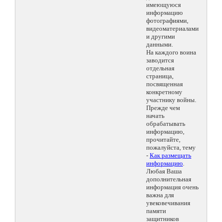
имеющуюся
информацию
фотографиями,
видеоматериалами
и другими
данными.
На каждого воина
заводится
отдельная
страница,
посвященная
конкретному
участнику войны.
Прежде чем
начать
обрабатывать
информацию,
прочитайте,
пожалуйста, тему
-
Как размещать
информацию
.
Любая Ваша
дополнительная
информация очень
важна для
увековечивания
памяти
защитников