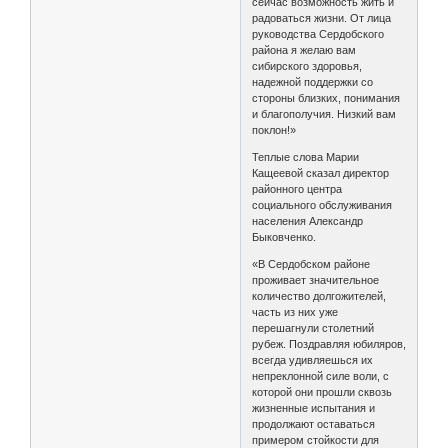
сейчас возможность жить и
радоваться жизни. От лица
руководства Сердобского
района я желаю вам
сибирского здоровья,
надежной поддержки со
стороны близких, понимания
и благополучия. Низкий вам
поклон!»
Теплые слова Марии
Кащеевой сказал директор
районного центра
социального обслуживания
населения Александр
Быковченко.
«В Сердобском районе
проживает значительное
количество долгожителей,
часть из них уже
перешагнули столетний
рубеж. Поздравляя юбиляров,
всегда удивляешься их
непреклонной силе воли, с
которой они прошли сквозь
жизненные испытания и
продолжают оставаться
примером стойкости для