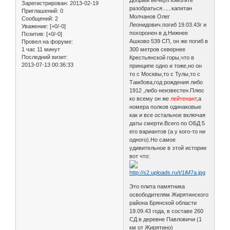
Зарегистрирован
: 2013-02-19
разобраться......капитан
Приглашений:
0
Молчанов Олег
Сообщений:
2
Леонидович.погиб 19.03.43г и
Уважение:
[+0/-0]
похоронен в д.Нижнее
Позитив:
[+0/-0]
Ашково 539 СП, он же погиб в
Провел на форуме:
1 час 11 минут
300 метров севернее
Последний визит:
Крестьянской горы,что в
2013-07-13 00:36:33
принципе одно и тоже,но он
то с Москвы,то с Тулы,то с
Тамбова,год рождения либо
1912 ,либо неизвестен.Плюс
ко всему он же
лейтенант
,а
номера полков одинаковые
как и все остальное включая
даты смерти.Всего по ОБД 5
его вариантов (а у кого-то ни
одного).Но самое
удивительное в этой истории
вот что:
Это плита памятника
освободителям Жирятинского
района Брянской области
19.09.43 года, в составе 260
СД в деревне Павловичи (1
км от Жирятино)