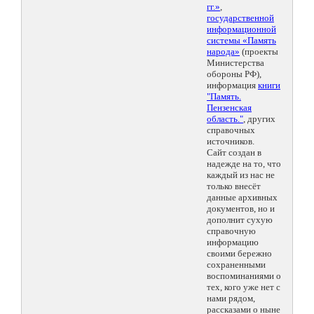
гг.»
,
государственной
информационной
системы «Память
народа»
(проекты
Министерства
обороны РФ),
информация
книги
"Память.
Пензенская
область."
, других
справочных
источников.
Сайт создан в
надежде на то, что
каждый из нас не
только внесёт
данные архивных
документов, но и
дополнит сухую
справочную
информацию
своими бережно
сохраненными
воспоминаниями о
тех, кого уже нет с
нами рядом,
рассказами о ныне