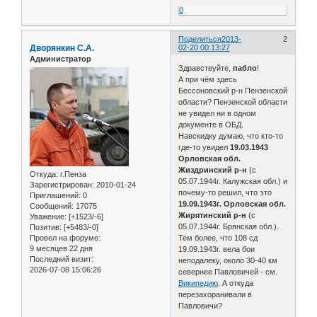
0
Поделиться
2013-
2
Дворянкин С.А.
02-20 00:13:27
Администратор
Здравствуйте,
пабло
!
А при чём здесь
Бессоновский р-н Пензенской
области? Пензенской области
не увидел ни в одном
документе в ОБД.
Навскидку думаю, что кто-то
где-то увидел
19.03.1943
Орловская обл.
Жиздринский р-н
(с
Откуда:
г.Пенза
05.07.1944г. Калужская обл.) и
Зарегистрирован
: 2010-01-24
почему-то решил, что это
Приглашений:
0
19.09.1943г. Орловская обл.
Сообщений:
17075
Жирятинский р-н
(с
Уважение:
[+1523/-6]
05.07.1944г. Брянская обл.).
Позитив:
[+5483/-0]
Провел на форуме:
Тем более, что 108 сд
9 месяцев 22 дня
19.09.1943г. вела бои
Последний визит:
неподалеку, около 30-40 км
2026-07-08 15:06:26
севернее Павловичей - см.
Википедию
. А откуда
перезахоранивали в
Павловичи?