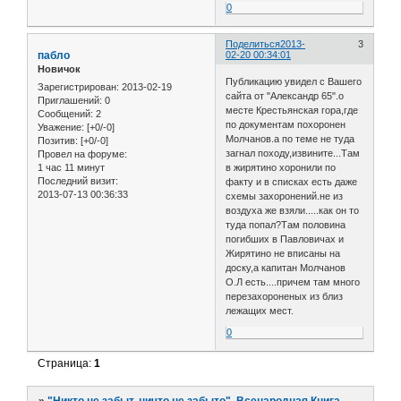
0
Поделиться
2013-
3
пабло
02-20 00:34:01
Новичок
Публикацию увидел с Вашего
Зарегистрирован
: 2013-02-19
сайта от "Александр 65".о
Приглашений:
0
месте Крестьянская гора,где
Сообщений:
2
по документам похоронен
Уважение:
[+0/-0]
Молчанов.а по теме не туда
Позитив:
[+0/-0]
загнал походу,извините...Там
Провел на форуме:
1 час 11 минут
в жирятино хоронили по
Последний визит:
факту и в списках есть даже
2013-07-13 00:36:33
схемы захоронений.не из
воздуха же взяли.....как он то
туда попал?Там половина
погибших в Павловичах и
Жирятино не вписаны на
доску,а капитан Молчанов
О.Л есть....причем там много
перезахороненых из близ
лежащих мест.
0
Страница:
1