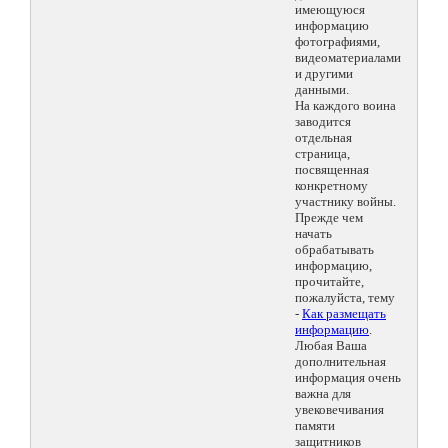
имеющуюся
информацию
фотографиями,
видеоматериалами
и другими
данными.
На каждого воина
заводится
отдельная
страница,
посвященная
конкретному
участнику войны.
Прежде чем
начать
обрабатывать
информацию,
прочитайте,
пожалуйста, тему
-
Как размещать
информацию
.
Любая Ваша
дополнительная
информация очень
важна для
увековечивания
памяти
защитников