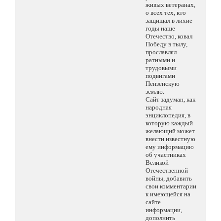
живых ветеранах,
о всех тех, кто
защищал в лихие
годы наше
Отечество, ковал
Победу в тылу,
прославлял
ратными и
трудовыми
подвигами
Пензенскую
землю.
Сайт задуман, как
народная
энциклопедия, в
которую каждый
желающий может
внести известную
ему информацию
об участниках
Великой
Отечественной
войны, добавить
свои комментарии
к имеющейся на
сайте
информации,
дополнить