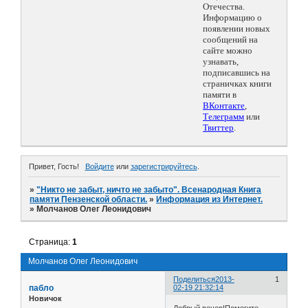
Отечества.
Информацию о
появлении новых
сообщений на
сайте можно
узнавать,
подписавшись на
страничках книги
памяти в
ВКонтакте
,
Телеграмм
или
Твиттер
.
Привет, Гость!
Войдите
или
зарегистрируйтесь
.
»
"Никто не забыт, ничто не забыто". Всенародная Книга
памяти Пензенской области.
»
Информация из Интернет.
»
Молчанов Олег Леонидович
Страница:
1
Молчанов Олег Леонидович
Поделиться
2013-
1
пабло
02-19 21:32:14
Новичок
Добрый вечер!Помогите