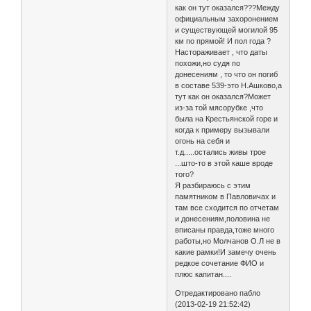
как он тут оказался???Между
официальным захоронением
и существующей могилой 95
км по прямой! И пол года ?
Настораживает , что даты
похожи,но судя по
донесениям , то что он погиб
в составе 539-это Н.Ашково,а
тут как он оказался?Может
из-за той мясорубке ,что
была на Крестьянской горе и
когда к примеру вызывали
огонь на себя и
т.д.....остались живы трое
...што-то в этой каше вроде
того?
Я разбираюсь с этим
памятником в Павловичах и
там все сходится по отчетам
и донесениям,половина не
вписаны правда,тоже много
работы,но Молчанов О.Л не в
какие рамки!И замечу очень
редкое сочетание ФИО и
плюс капитан....
Отредактировано пабло
(2013-02-19 21:52:42)