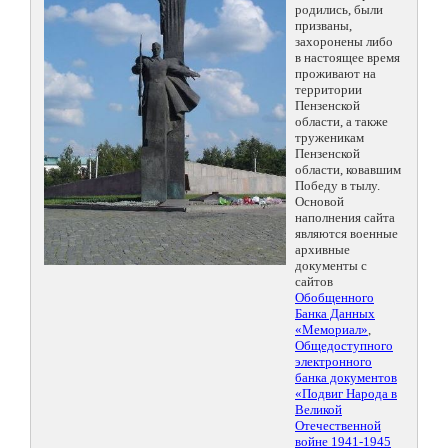
родились, были
призваны,
захоронены либо
в настоящее время
проживают на
территории
Пензенской
области, а также
труженикам
Пензенской
области, ковавшим
Победу в тылу.
Основой
наполнения сайта
являются военные
архивные
документы с
сайтов
Обобщенного
Банка Данных
«Мемориал»
,
Общедоступного
электронного
банка документов
«Подвиг Народа в
Великой
Отечественной
войне 1941-1945