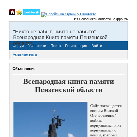
Из Пензенской области на фронты Велико
"Никто не забыт, ничто не забыто".
Всенародная Книга памяти Пензенской
области.
Форум
Участники
Поиск
Регистрация
Войти
Активные темы
Объявление
Всенародная книга памяти
Пензенской области
Сайт посвящается
воинам Великой
Отечественной
войны,
вернувшимся и не
вернувшимся с
войны, которые