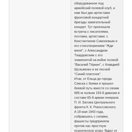
оборудованное под
армейский полевой клуб, и
нам был дан артистами
фронтовой концертной
бригады зажигательный
концерт. Тут произошла
встреча с писателями,
поэтами, артистами: с
Константином Симоновым и
его стихотворением “Жди
меня”, с Александром
Твардовским с его
знаменитой на войне поэмой
“Василий Тёркин”, с Клавдией
Шульженко и ее песней
“Синий платочек”.
Итак, от Ельца до города
Севска с боями я прошел
боевой путь вместе со своим
685-м полком 193-й дивизии в
составе 65-й армии генерала
П. И. Батова Центрального
фронта К. К. Рокоссовского.
А 18 мая 1943 года,
собравшись с силами,
фашисты предприняли
против нас яростную
психическую атаку. Вдруг от