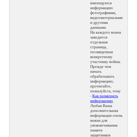
имеющуюся
информацию
фотографиями,
видеоматериалами
и другими
данными.
На каждого воина
заводится
отдельная
страница,
посвященная
конкретному
участнику войны.
Прежде чем
начать
обрабатывать
информацию,
прочитайте,
пожалуйста, тему
-
Как размещать
информацию
.
Любая Ваша
дополнительная
информация очень
важна для
увековечивания
памяти
защитников