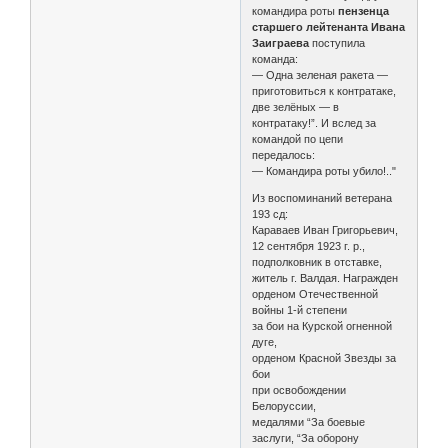
командира роты
пензенца
старшего лейтенанта Ивана
Заиграева
поступила
команда:
— Одна зеленая ракета —
приготовиться к контратаке,
две зелёных — в
контратаку!”. И вслед за
командой по цепи
передалось:
— Командира роты убило!.."
Из воспоминаний ветерана
193 сд:
Караваев Иван Григорьевич,
12 сентября 1923 г. р.,
подполковник в отставке,
житель г. Валдая. Награжден
орденом Отечественной
войны 1-й степени
за бои на Курской огненной
дуге,
орденом Красной Звезды за
бои
при освобождении
Белоруссии,
медалями “За боевые
заслуги, “За оборону