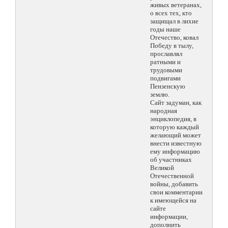
живых ветеранах,
о всех тех, кто
защищал в лихие
годы наше
Отечество, ковал
Победу в тылу,
прославлял
ратными и
трудовыми
подвигами
Пензенскую
землю.
Сайт задуман, как
народная
энциклопедия, в
которую каждый
желающий может
внести известную
ему информацию
об участниках
Великой
Отечественной
войны, добавить
свои комментарии
к имеющейся на
сайте
информации,
дополнить