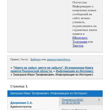
Отечества.
Информацию о
появлении новых
сообщений на
сайте можно
узнавать,
подписавшись на
страничках книги
памяти в
ВКонтакте
,
Телеграмм
или
Твиттер
.
Привет, Гость!
Войдите
или
зарегистрируйтесь
.
»
"Никто не забыт, ничто не забыто". Всенародная Книга
памяти Пензенской области.
»
Информация из Интернет.
»
Заиграев Иван Трофимович. Информация из Интернет.
Страница:
1
Заиграев Иван Трофимович. Информация из Интернет.
Поделиться
2010-
1
Дворянкин С.А.
02-06 22:56:58
Администратор
Статья из Интернет