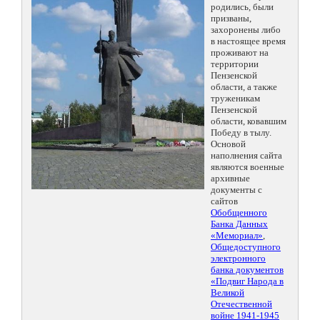
родились, были
призваны,
захоронены либо
в настоящее время
проживают на
территории
Пензенской
области, а также
труженикам
Пензенской
области, ковавшим
Победу в тылу.
Основой
наполнения сайта
являются военные
архивные
документы с
сайтов
Обобщенного
Банка Данных
«Мемориал»
,
Общедоступного
электронного
банка документов
«Подвиг Народа в
Великой
Отечественной
войне 1941-1945