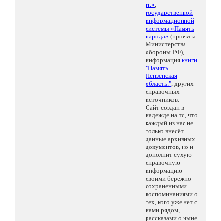
гг.»
,
государственной
информационной
системы «Память
народа»
(проекты
Министерства
обороны РФ),
информация
книги
"Память.
Пензенская
область."
, других
справочных
источников.
Сайт создан в
надежде на то, что
каждый из нас не
только внесёт
данные архивных
документов, но и
дополнит сухую
справочную
информацию
своими бережно
сохраненными
воспоминаниями о
тех, кого уже нет с
нами рядом,
рассказами о ныне