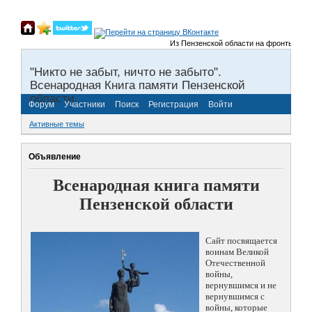
Из Пензенской области на фронты Велико
"Никто не забыт, ничто не забыто".
Всенародная Книга памяти Пензенской
области.
Форум
Участники
Поиск
Регистрация
Войти
Активные темы
Объявление
Всенародная книга памяти
Пензенской области
Сайт посвящается
воинам Великой
Отечественной
войны,
вернувшимся и не
вернувшимся с
войны, которые