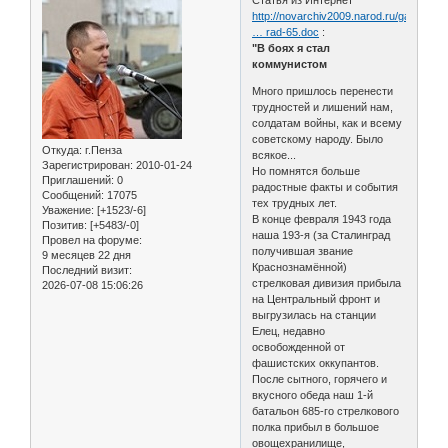
http://novarchiv2009.narod.ru/ganino/do
… rad-65.doc
:
"В боях я стал
коммунистом
Много пришлось перенести
трудностей и лишений нам,
солдатам войны, как и всему
советскому народу. Было
Откуда:
г.Пенза
всякое...
Зарегистрирован
: 2010-01-24
Но помнятся больше
Приглашений:
0
радостные факты и события
Сообщений:
17075
тех трудных лет.
Уважение:
[+1523/-6]
В конце февраля 1943 года
Позитив:
[+5483/-0]
наша 193-я (за Сталинград
Провел на форуме:
получившая звание
9 месяцев 22 дня
Краснознамённой)
Последний визит:
стрелковая дивизия прибыла
2026-07-08 15:06:26
на Центральный фронт и
выгрузилась на станции
Елец, недавно
освобожденной от
фашистских оккупантов.
После сытного, горячего и
вкусного обеда наш 1-й
батальон 685-го стрелкового
полка прибыл в большое
овощехранилище,