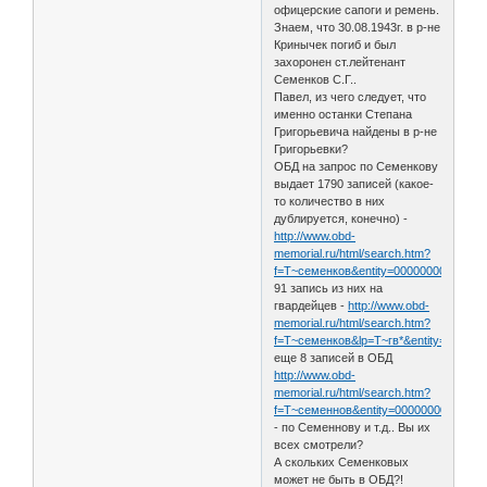
офицерские сапоги и ремень.
Знаем, что 30.08.1943г. в р-не
Кринычек погиб и был
захоронен ст.лейтенант
Семенков С.Г..
Павел, из чего следует, что
именно останки Степана
Григорьевича найдены в р-не
Григорьевки?
ОБД на запрос по Семенкову
выдает 1790 записей (какое-
то количество в них
дублируется, конечно) -
http://www.obd-
memorial.ru/html/search.htm?
f=T~семенков&entity=000000000000001
91 запись из них на
гвардейцев -
http://www.obd-
memorial.ru/html/search.htm?
f=T~семенков&lp=T~гв*&entity=000000
еще 8 записей в ОБД
http://www.obd-
memorial.ru/html/search.htm?
f=T~семеннов&entity=000000000000001
- по Семеннову и т.д.. Вы их
всех смотрели?
А скольких Семенковых
может не быть в ОБД?!