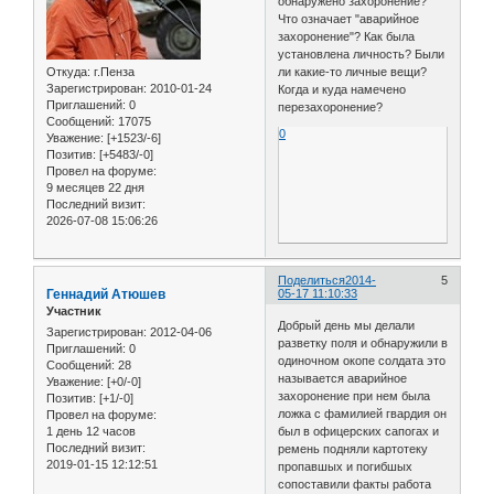
обнаружено захоронение?
Что означает "аварийное
захоронение"? Как была
установлена личность? Были
Откуда:
г.Пенза
ли какие-то личные вещи?
Зарегистрирован
: 2010-01-24
Когда и куда намечено
Приглашений:
0
перезахоронение?
Сообщений:
17075
0
Уважение:
[+1523/-6]
Позитив:
[+5483/-0]
Провел на форуме:
9 месяцев 22 дня
Последний визит:
2026-07-08 15:06:26
Поделиться
2014-
5
Геннадий Атюшев
05-17 11:10:33
Участник
Добрый день мы делали
Зарегистрирован
: 2012-04-06
разветку поля и обнаружили в
Приглашений:
0
одиночном окопе солдата это
Сообщений:
28
называется аварийное
Уважение:
[+0/-0]
захоронение при нем была
Позитив:
[+1/-0]
ложка с фамилией гвардия он
Провел на форуме:
1 день 12 часов
был в офицерских сапогах и
Последний визит:
ремень подняли картотеку
2019-01-15 12:12:51
пропавшых и погибшых
сопоставили факты работа