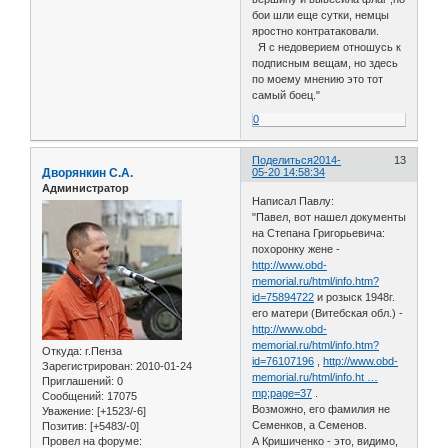
бои шли еще сутки, немцы
яростно контратаковали.
Я с недоверием отношусь к
подписным вещам, но здесь
по моему мнению это тот
самый боец."
0
Поделиться
2014-
13
Дворянкин С.А.
05-20 14:58:34
Администратор
Написал Павлу:
"Павел, вот нашел документы
на Степана Григорьевича:
похоронку жене -
http://www.obd-
memorial.ru/html/info.htm?
id=75894722
и розыск 1948г.
его матери (Витебская обл.) -
http://www.obd-
memorial.ru/html/info.htm?
Откуда:
г.Пенза
id=76107196
,
http://www.obd-
Зарегистрирован
: 2010-01-24
memorial.ru/html/info.ht …
Приглашений:
0
mp;page=37
.
Сообщений:
17075
Возможно, его фамилия не
Уважение:
[+1523/-6]
Семенков, а Семенов.
Позитив:
[+5483/-0]
Провел на форуме:
А Кришиченко - это, видимо,