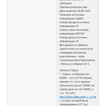
лейтенант
Причина выбытия убит
Дата выбытия 30.08.1943
Название источника
информации ЦАМО
Номер фонда источника
информации 33
Номер описи источника
информации 563784
Номер дела источника
информации 10.
Доп.данные из приказа:
заместитель по политчасти
командира батальона,
родственники - жена
Семенкова Анна Николаевна,
г.Пенза ул.Сборная 10-4.
Написал Павлу:
"...Павел, по Вашему в/ч
04080 - это что? По моему
мнению то, что в приказе
обозначено как в/ч 04080, на
самом деле в/ч п/п 04080, а
это - 52 осб (
http://www.soldat.ru/pp_v_ch.html
), на базе которой была
сформирована 127 сд (