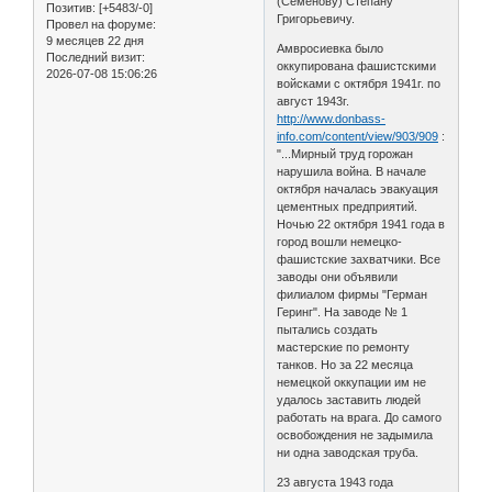
(Семенову) Степану
Позитив:
[+5483/-0]
Григорьевичу.
Провел на форуме:
9 месяцев 22 дня
Амвросиевка было
Последний визит:
оккупирована фашистскими
2026-07-08 15:06:26
войсками с октября 1941г. по
август 1943г.
http://www.donbass-
info.com/content/view/903/909
:
"...Мирный труд горожан
нарушила война. В начале
октября началась эвакуация
цементных предприятий.
Ночью 22 октября 1941 года в
город вошли немецко-
фашистские захватчики. Все
заводы они объявили
филиалом фирмы "Герман
Геринг". На заводе № 1
пытались создать
мастерские по ремонту
танков. Но за 22 месяца
немецкой оккупации им не
удалось заставить людей
работать на врага. До самого
освобождения не задымила
ни одна заводская труба.
23 августа 1943 года