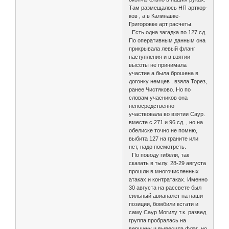
Там размещалось НП арткор-
ков , а в Калинавке-
Григоровке арт расчеты.
Есть одна загадка по 127 сд.
По оперативным данным она
прикрывала левый фланг
наступления и в взятии
высоты не принимала
участие а была брошена в
догонку немцев , взяла Торез,
ранее Чистяково. Но по
словам учасников она
непосредственно
участвовала во взятии Саур.
вместе с 271 и 96 сд. , но на
обелиске точно не помню,
выбита 127 на граните или
нет, надо посмотреть.
По поводу гибели, так
сказать в тылу. 28-29 августа
прошли в многочисленных
атаках и контратаках. Именно
30 августа на рассвете был
сильный авианалет на наши
позиции, бомбили кстати и
саму Саур Могилу т.к. развед
группа пробралась на
вершину и вывесила флаг ,но