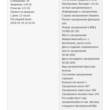
Сообщений:
28
Григорьевка. Выходит, что он
Уважение:
[+0/-0]
не был захороненным в
Позитив:
[+1/-0]
Информация о захоронении
Провел на форуме:
1 день 12 часов
Страна захоронения Украина
Последний визит:
Регион захоронения Донецкая
2019-01-15 12:12:51
обл.
Номер захоронения в ВМЦ
ЗУ380-05-753
Место захоронения
Амвросиевский р-н, с.
Артемовка, центр села
Дата создания современного
места захоронения
30.08.1943
Дата последнего захоронения
30.08.1943
Вид захоронения братская
могила
Состояние захоронения
хорошее
Количество могил 1
Захоронено всего 407
Захоронено известных 266
Захоронено неизвестных 143
Кто шефствует над
захоронением к/з им. Артема,
учащиеся Артемовской ВШ