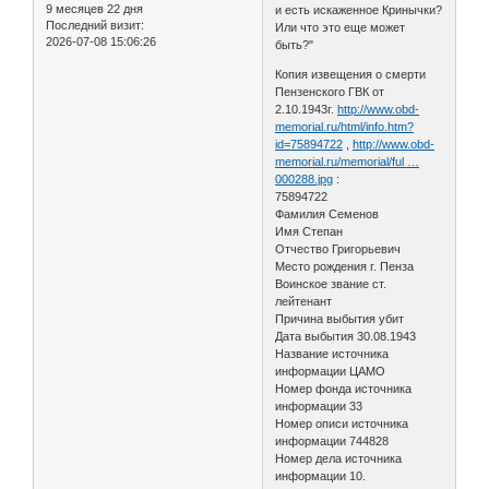
9 месяцев 22 дня
и есть искаженное Кринычки?
Последний визит:
Или что это еще может
2026-07-08 15:06:26
быть?"
Копия извещения о смерти
Пензенского ГВК от
2.10.1943г.
http://www.obd-
memorial.ru/html/info.htm?
id=75894722
,
http://www.obd-
memorial.ru/memorial/ful …
000288.jpg
:
75894722
Фамилия Семенов
Имя Степан
Отчество Григорьевич
Место рождения г. Пенза
Воинское звание ст.
лейтенант
Причина выбытия убит
Дата выбытия 30.08.1943
Название источника
информации ЦАМО
Номер фонда источника
информации 33
Номер описи источника
информации 744828
Номер дела источника
информации 10.