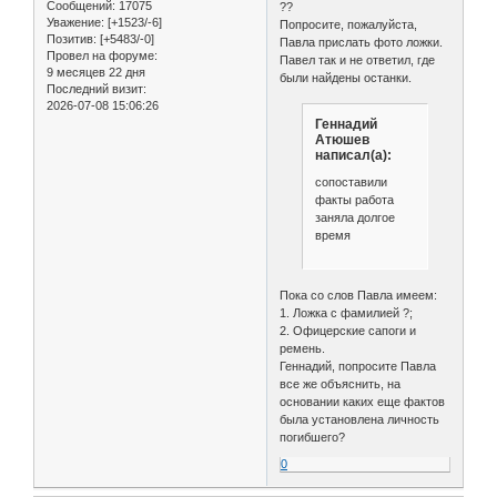
Сообщений:
17075
??
Уважение:
[+1523/-6]
Попросите, пожалуйста,
Позитив:
[+5483/-0]
Павла прислать фото ложки.
Провел на форуме:
Павел так и не ответил, где
9 месяцев 22 дня
были найдены останки.
Последний визит:
2026-07-08 15:06:26
Геннадий
Атюшев
написал(а):
сопоставили
факты работа
заняла долгое
время
Пока со слов Павла имеем:
1. Ложка с фамилией ?;
2. Офицерские сапоги и
ремень.
Геннадий, попросите Павла
все же объяснить, на
основании каких еще фактов
была установлена личность
погибшего?
0