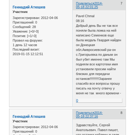
Поделиться
2014-
7
Геннадий Атюшев
05-18 22:01:25
Участник
Pavel Chmal
Зарегистрирован
: 2012-04-06
08:16
Приглашений:
0
Добрый день Вы не так все
Сообщений:
28
поняли была ложка на ней
Уважение:
[+0/-0]
написано Семенков еще
Позитив:
[+1/-0]
была медаль Гвардия найден
Провел на форуме:
1 день 12 часов
он Донецкая
Последний визит:
обл.Амвросиевский ра-он
2019-01-15 12:12:51
с.Григорьевка по даным он
был убит именно там Мы
подняли все картотеки имя
установили просим найти
близких для передачи
останков!!!!!!!!!!Заранее
спасибо все вопросы прошу
писать на почту отвечу у
меня не так много времени -
0
Поделиться
2014-
8
Геннадий Атюшев
05-18 22:37:16
Участник
Здравствуйте, Сергей
Зарегистрирован
: 2012-04-06
Анатольевич. Павел пишет,
Приглашений:
0
что останки найдены в селе