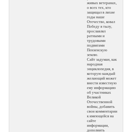
живых ветеранах,
о всех тех, кто
защищал в лихие
годы наше
Отечество, ковал
Победу в тылу,
прославлял
ратными и
трудовыми
подвигами
Пензенскую
землю.
Сайт задуман, как
народная
энциклопедия, в
которую каждый
желающий может
внести известную
ему информацию
об участниках
Великой
Отечественной
войны, добавить
свои комментарии
к имеющейся на
сайте
информации,
дополнить