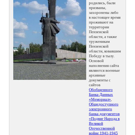
родились, были
призваны,
захоронены либо
в настоящее время
проживают на
территории
Пензенской
области, а также
труженикам
Пензенской
области, ковавшим
Победу в тылу.
Основой
наполнения сайта
являются военные
архивные
документы с
сайтов
Обобщенного
Банка Данных
«Мемориал»
,
Общедоступного
электронного
банка документов
«Подвиг Народа в
Великой
Отечественной
войне 1941-1945