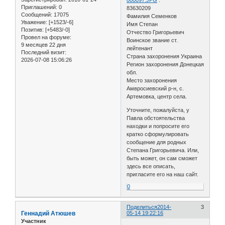
000097.JPG
:
Приглашений:
0
83630209
Сообщений:
17075
Фамилия Семенков
Уважение:
[+1523/-6]
Имя Степан
Позитив:
[+5483/-0]
Отчество Григорьевич
Провел на форуме:
Воинское звание ст.
9 месяцев 22 дня
лейтенант
Последний визит:
Страна захоронения Украина
2026-07-08 15:06:26
Регион захоронения Донецкая
обл.
Место захоронения
Амвросиевский р-н, с.
Артемовка, центр села.
Уточните, пожалуйста, у
Павла обстоятельства
находки и попросите его
кратко сформулировать
сообщение для родных
Степана Григорьевича. Или,
быть может, он сам сможет
здесь все описать,
пригласите его на наш сайт.
0
Поделиться
2014-
3
Геннадий Атюшев
05-14 19:22:16
Участник