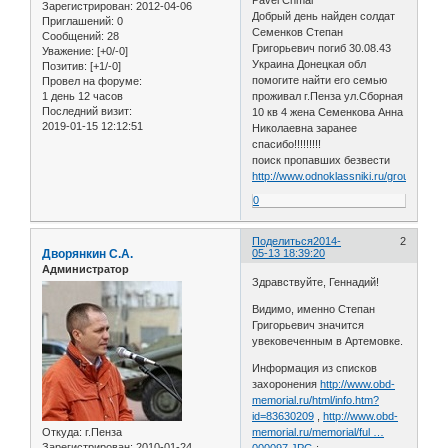
Зарегистрирован
: 2012-04-06
Добрый день найден солдат
Приглашений:
0
Семенков Степан
Сообщений:
28
Григорьевич погиб 30.08.43
Уважение:
[+0/-0]
Украина Донецкая обл
Позитив:
[+1/-0]
помогите найти его семью
Провел на форуме:
1 день 12 часов
проживал г.Пенза ул.Сборная
Последний визит:
10 кв 4 жена Семенкова Анна
2019-01-15 12:12:51
Николаевна заранее
спасибо!!!!!!!!!
поиск пропавших безвести
http://www.odnoklassniki.ru/group/520
0
Поделиться
2014-
2
Дворянкин С.А.
05-13 18:39:20
Администратор
Здравствуйте, Геннадий!
Видимо, именно Степан
Григорьевич значится
увековеченным в Артемовке.
Информация из списков
захоронения
http://www.obd-
memorial.ru/html/info.htm?
id=83630209
,
http://www.obd-
Откуда:
г.Пенза
memorial.ru/memorial/ful …
Зарегистрирован
: 2010-01-24