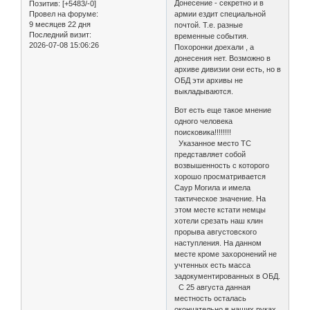
Донесение - секретно и в
Позитив:
[+5483/-0]
Провел на форуме:
армии ездит специальной
9 месяцев 22 дня
почтой. Т.е. разные
Последний визит:
временные события.
2026-07-08 15:06:26
Похоронки доехали , а
донесения нет. Возможно в
архиве дивизии они есть, но в
ОБД эти архивы не
выкладываются.
Вот есть еще такое мнение
одного человека
поисковика!!!!!!!!
Указанное место ТС
представляет собой
возвышенность с которого
хорошо просматривается
Саур Могила и имела
тактическое значение. На
этом месте кстати немцы
хотели срезать наш клин
прорыва августовского
наступления. На данном
месте кроме захоронений не
учтенных есть масса
задокументированных в ОБД.
С 25 августа данная
местность осталась
окончательно в наших руках.