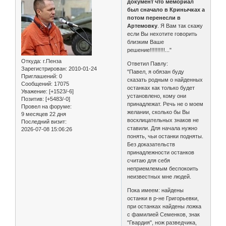
документ что мемориал
был сначало в Кринычках а
потом перенесли в
Артемовку
. Я Вам так скажу
если Вы нехотите говорить
близким Ваше
решение!!!!!!!!!!..."
Откуда:
г.Пенза
Ответил Павлу:
Зарегистрирован
: 2010-01-24
"Павел, я обязан буду
Приглашений:
0
сказать родным о найденных
Сообщений:
17075
останках как только будет
Уважение:
[+1523/-6]
установлено, кому они
Позитив:
[+5483/-0]
принадлежат. Речь не о моем
Провел на форуме:
желании, сколько бы Вы
9 месяцев 22 дня
восклицательных знаков не
Последний визит:
ставили. Для начала нужно
2026-07-08 15:06:26
понять, чьи останки подняты.
Без доказательств
принадлежности останков
считаю для себя
неприемлемым беспокоить
неизвестных мне людей.
Пока имеем: найдены
останки в р-не Григорьевки,
при останках найдены ложка
с фамилией Семенков, знак
"Гвардия", нож разведчика,