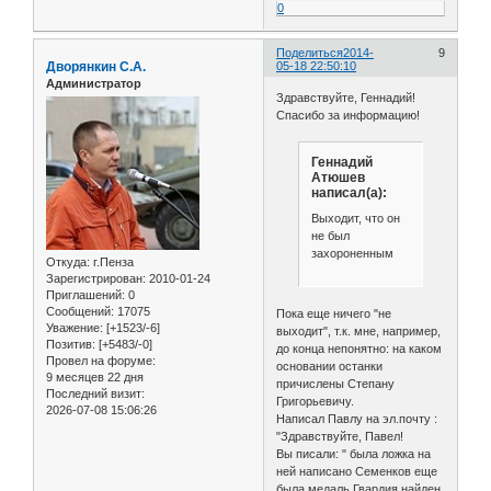
0
Поделиться
2014-
9
Дворянкин С.А.
05-18 22:50:10
Администратор
Здравствуйте, Геннадий!
Спасибо за информацию!
Геннадий
Атюшев
написал(а):
Выходит, что он
не был
захороненным
Откуда:
г.Пенза
Зарегистрирован
: 2010-01-24
Приглашений:
0
Сообщений:
17075
Пока еще ничего "не
Уважение:
[+1523/-6]
выходит", т.к. мне, например,
Позитив:
[+5483/-0]
до конца непонятно: на каком
Провел на форуме:
основании останки
9 месяцев 22 дня
причислены Степану
Последний визит:
Григорьевичу.
2026-07-08 15:06:26
Написал Павлу на эл.почту :
"Здравствуйте, Павел!
Вы писали: " была ложка на
ней написано Семенков еще
была медаль Гвардия найден