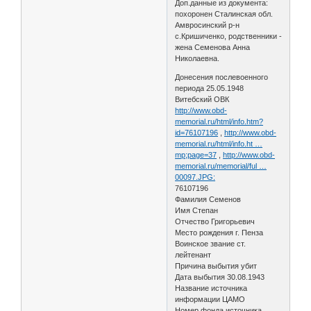
Доп.данные из документа:
похоронен Сталинская обл.
Амвросинский р-н
с.Кришиченко, родственники -
жена Семенова Анна
Николаевна.
Донесения послевоенного
периода 25.05.1948
Витебский ОВК
http://www.obd-
memorial.ru/html/info.htm?
id=76107196
,
http://www.obd-
memorial.ru/html/info.ht …
mp;page=37
,
http://www.obd-
memorial.ru/memorial/ful …
00097.JPG:
76107196
Фамилия Семенов
Имя Степан
Отчество Григорьевич
Место рождения г. Пенза
Воинское звание ст.
лейтенант
Причина выбытия убит
Дата выбытия 30.08.1943
Название источника
информации ЦАМО
Номер фонда источника