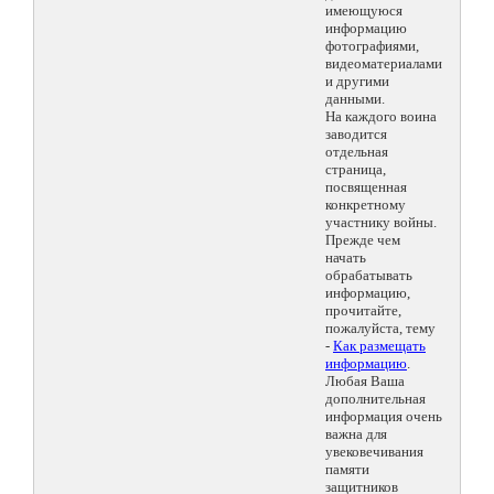
имеющуюся
информацию
фотографиями,
видеоматериалами
и другими
данными.
На каждого воина
заводится
отдельная
страница,
посвященная
конкретному
участнику войны.
Прежде чем
начать
обрабатывать
информацию,
прочитайте,
пожалуйста, тему
-
Как размещать
информацию
.
Любая Ваша
дополнительная
информация очень
важна для
увековечивания
памяти
защитников