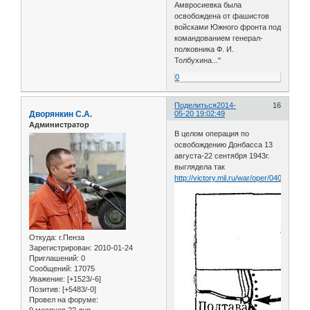
Амвросиевка была
освобождена от фашистов
войсками Южного фронта под
командованием генерал-
полковника Ф. И.
Толбухина..."
0
Поделиться
2014-
16
Дворянкин С.А.
05-20 19:02:49
Администратор
В целом операция по
освобождению Донбасса 13
августа-22 сентября 1943г.
выглядела так
http://victory.mil.ru/war/oper/040.gif
Откуда:
г.Пенза
Зарегистрирован
: 2010-01-24
Приглашений:
0
Сообщений:
17075
Уважение:
[+1523/-6]
Позитив:
[+5483/-0]
Провел на форуме: