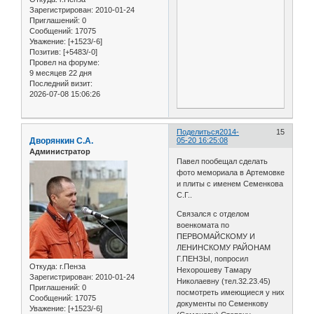
Зарегистрирован
: 2010-01-24
Приглашений:
0
Сообщений:
17075
Уважение:
[+1523/-6]
Позитив:
[+5483/-0]
Провел на форуме:
9 месяцев 22 дня
Последний визит:
2026-07-08 15:06:26
Поделиться
2014-
15
Дворянкин С.А.
05-20 16:25:08
Администратор
Павел пообещал сделать
фото мемориала в Артемовке
и плиты с именем Семенкова
С.Г..
Связался с отделом
военкомата по
ПЕРВОМАЙСКОМУ И
ЛЕНИНСКОМУ РАЙОНАМ
Г.ПЕНЗЫ, попросил
Откуда:
г.Пенза
Нехорошеву Тамару
Зарегистрирован
: 2010-01-24
Николаевну (тел.32.23.45)
Приглашений:
0
посмотреть имеющиеся у них
Сообщений:
17075
документы по Семенкову
Уважение:
[+1523/-6]