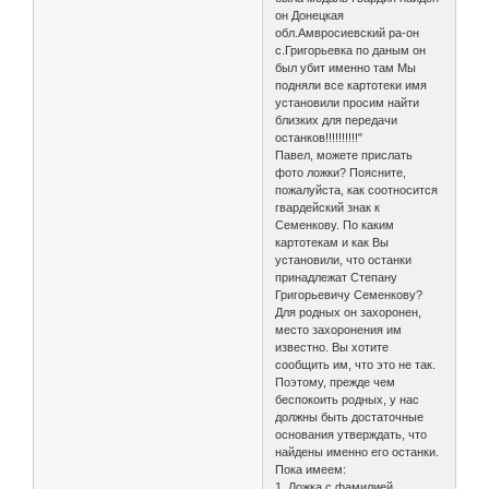
он Донецкая
обл.Амвросиевский ра-он
с.Григорьевка по даным он
был убит именно там Мы
подняли все картотеки имя
установили просим найти
близких для передачи
останков!!!!!!!!!!"
Павел, можете прислать
фото ложки? Поясните,
пожалуйста, как соотносится
гвардейский знак к
Семенкову. По каким
картотекам и как Вы
установили, что останки
принадлежат Степану
Григорьевичу Семенкову?
Для родных он захоронен,
место захоронения им
известно. Вы хотите
сообщить им, что это не так.
Поэтому, прежде чем
беспокоить родных, у нас
должны быть достаточные
основания утверждать, что
найдены именно его останки.
Пока имеем:
1. Ложка с фамилией