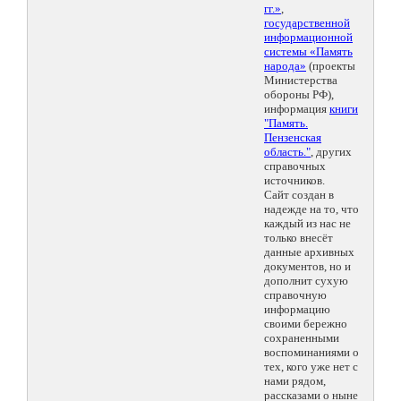
гг.»
,
государственной
информационной
системы «Память
народа»
(проекты
Министерства
обороны РФ),
информация
книги
"Память.
Пензенская
область."
, других
справочных
источников.
Сайт создан в
надежде на то, что
каждый из нас не
только внесёт
данные архивных
документов, но и
дополнит сухую
справочную
информацию
своими бережно
сохраненными
воспоминаниями о
тех, кого уже нет с
нами рядом,
рассказами о ныне