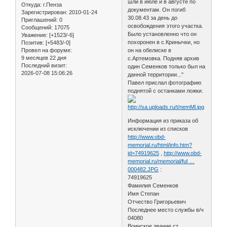
шли в июле и в августе по
Откуда:
г.Пенза
документам. Он погиб
Зарегистрирован
: 2010-01-24
30.08.43 за день до
Приглашений:
0
освобождения этого участка.
Сообщений:
17075
Было установленно что он
Уважение:
[+1523/-6]
похоронен в с.Кринычки, но
Позитив:
[+5483/-0]
Провел на форуме:
он на обелиске в
9 месяцев 22 дня
с.Артемовка. Подняв архив
Последний визит:
один Семенков только был на
2026-07-08 15:06:26
данной территории..."
Павел прислал фотографию
поднятой с останками ложки.
Информация из приказа об
исключении из списков
http://www.obd-
memorial.ru/html/info.htm?
id=74919625
,
http://www.obd-
memorial.ru/memorial/ful …
000482.JPG
:
74919625
Фамилия Семенков
Имя Степан
Отчество Григорьевич
Последнее место службы в/ч
04080
Воинское звание ст.