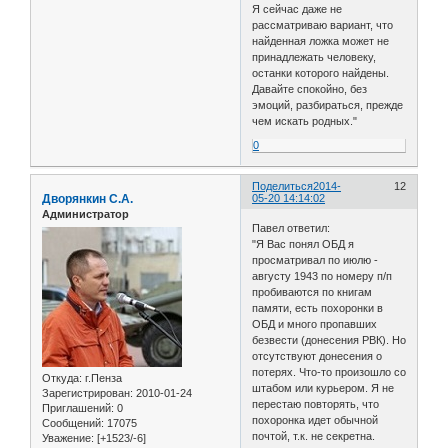
Я сейчас даже не
рассматриваю вариант, что
найденная ложка может не
принадлежать человеку,
останки которого найдены.
Давайте спокойно, без
эмоций, разбираться, прежде
чем искать родных."
0
Поделиться
2014-
12
Дворянкин С.А.
05-20 14:14:02
Администратор
Павел ответил:
"Я Вас понял ОБД я
просматривал по июлю -
августу 1943 по номеру п/п
пробиваются по книгам
памяти, есть похоронки в
ОБД и много пропавших
безвести (донесения РВК). Но
отсутствуют донесения о
потерях. Что-то произошло со
Откуда:
г.Пенза
штабом или курьером. Я не
Зарегистрирован
: 2010-01-24
перестаю повторять, что
Приглашений:
0
похоронка идет обычной
Сообщений:
17075
почтой, т.к. не секретна.
Уважение:
[+1523/-6]