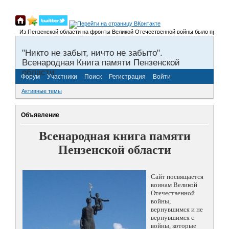
Из Пензенской области на фронты Великой Отечественной войны было призвано боле
"Никто не забыт, ничто не забыто".
Всенародная Книга памяти Пензенской
области.
Форум
Участники
Поиск
Регистрация
Войти
Активные темы
Объявление
Всенародная книга памяти
Пензенской области
Сайт посвящается
воинам Великой
Отечественной
войны,
вернувшимся и не
вернувшимся с
войны, которые