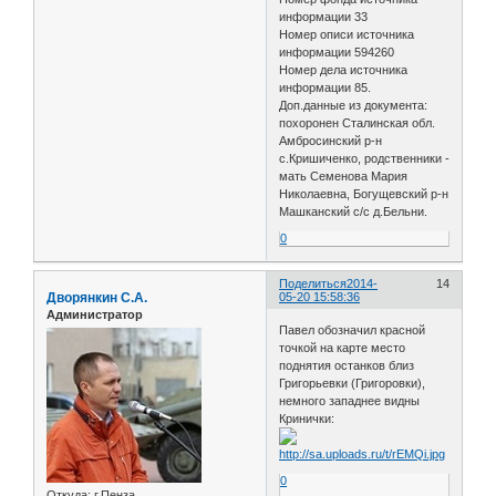
информации 33
Номер описи источника
информации 594260
Номер дела источника
информации 85.
Доп.данные из документа:
похоронен Сталинская обл.
Амбросинский р-н
с.Кришиченко, родственники -
мать Семенова Мария
Николаевна, Богущевский р-н
Машканский с/с д.Бельни.
0
Поделиться
2014-
14
Дворянкин С.А.
05-20 15:58:36
Администратор
Павел обозначил красной
точкой на карте место
поднятия останков близ
Григорьевки (Григоровки),
немного западнее видны
Кринички:
0
Откуда:
г.Пенза