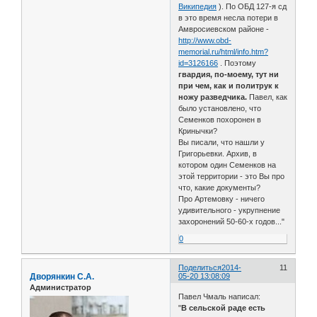
Википедия
). По ОБД 127-я сд
в это время несла потери в
Амвросиевском районе -
http://www.obd-
memorial.ru/html/info.htm?
id=3126166
. Поэтому
гвардия, по-моему, тут ни
при чем, как и политрук к
ножу разведчика.
Павел, как
было установлено, что
Семенков похоронен в
Кринычки?
Вы писали, что нашли у
Григорьевки. Архив, в
котором один Семенков на
этой территории - это Вы про
что, какие документы?
Про Артемовку - ничего
удивительного - укрупнение
захоронений 50-60-х годов..."
0
Поделиться
2014-
11
Дворянкин С.А.
05-20 13:08:09
Администратор
Павел Чмаль написал:
"
В сельской раде есть