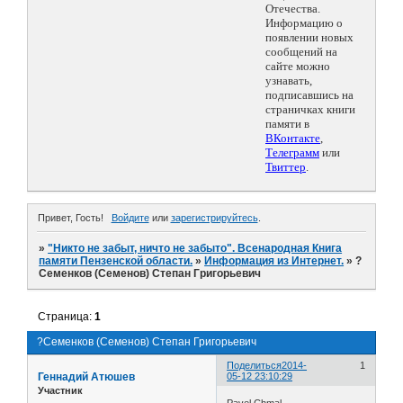
Отечества.
Информацию о
появлении новых
сообщений на
сайте можно
узнавать,
подписавшись на
страничках книги
памяти в
ВКонтакте
,
Телеграмм
или
Твиттер
.
Привет, Гость!
Войдите
или
зарегистрируйтесь
.
»
"Никто не забыт, ничто не забыто". Всенародная Книга
памяти Пензенской области.
»
Информация из Интернет.
»
?
Семенков (Семенов) Степан Григорьевич
Страница:
1
?Семенков (Семенов) Степан Григорьевич
Поделиться
2014-
1
Геннадий Атюшев
05-12 23:10:29
Участник
Pavel Chmal