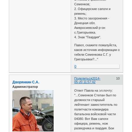
Семенков;
2. Офицерские сапоги и
ремень;
3. Место захоронения -
Донецкая обл.
Амвросиевский р-он
с.Григорьевка.
4. Знак "Гвардия".
Павел, скажите пожалуйста,
каков источник информации о
гибели Семенкова С.Г. у
Григорьевки?..."
0
Поделиться
2014-
10
Дворянкин С.А.
05-20 11:57:42
Администратор
Ответ Павла на эл.почту:
"...Семенков Степан был по
должности старшый
лейтенант заместитетель по
политчасти командира
батальона войсковой части
04080. Вот Вам сапоги
офицера, ремень, нож
разведчика и гвардия. Бои