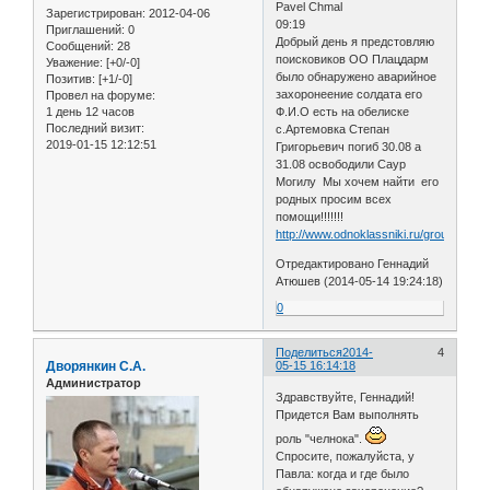
Pavel Chmal
Зарегистрирован
: 2012-04-06
09:19
Приглашений:
0
Добрый день я предстовляю
Сообщений:
28
поисковиков ОО Плацдарм
Уважение:
[+0/-0]
было обнаружено аварийное
Позитив:
[+1/-0]
захоронеение солдата его
Провел на форуме:
1 день 12 часов
Ф.И.О есть на обелиске
Последний визит:
с.Артемовка Степан
2019-01-15 12:12:51
Григорьевич погиб 30.08 а
31.08 освободили Саур
Могилу Мы хочем найти его
родных просим всех
помощи!!!!!!!
http://www.odnoklassniki.ru/group/520
Отредактировано Геннадий
Атюшев (2014-05-14 19:24:18)
0
Поделиться
2014-
4
Дворянкин С.А.
05-15 16:14:18
Администратор
Здравствуйте, Геннадий!
Придется Вам выполнять
роль "челнока".
Спросите, пожалуйста, у
Павла: когда и где было