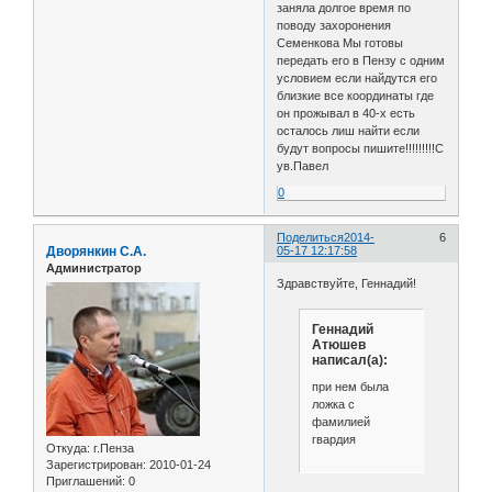
заняла долгое время по
поводу захоронения
Семенкова Мы готовы
передать его в Пензу с одним
условием если найдутся его
близкие все координаты где
он прожывал в 40-х есть
осталось лиш найти если
будут вопросы пишите!!!!!!!!!С
ув.Павел
0
Поделиться
2014-
6
Дворянкин С.А.
05-17 12:17:58
Администратор
Здравствуйте, Геннадий!
Геннадий
Атюшев
написал(а):
при нем была
ложка с
фамилией
гвардия
Откуда:
г.Пенза
Зарегистрирован
: 2010-01-24
Приглашений:
0