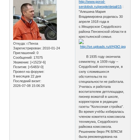
http://www.gorod-
serdobsk.ru/people/detail/15
:
"Алешина Мария
Владимировна родилась 30
апреля 1918 года в
с.Мещерское Сердобского
района Пензенской области в
крестьянской семье.
Откуда:
г.Пенза
Зарегистрирован
: 2010-01-24
Приглашений:
0
В 1935 году окончила
Сообщений:
17075
семилетку, в 1939 году –
Уважение:
[+1523/-6]
Сердобский зоотехникум, в
Позитив:
[+5483/-0]
Провел на форуме:
силу сложившихся
9 месяцев 22 дня
обстоятельств по
Последний визит:
специальности не работала.
2026-07-08 15:06:26
Училась и работала
воспитателем детплощадки,
пионер вожатой в школе,
корректором в редакции
газеты "Колхозная стройка".
Во время учёбы избиралась
членом комитета комсомола
техникума, Сердобского
райкома комсомола.
Решением бюро РК ВЛКСМ
была рекомендована на