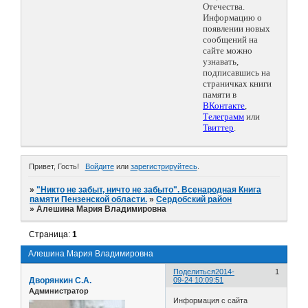
Отечества.
Информацию о
появлении новых
сообщений на
сайте можно
узнавать,
подписавшись на
страничках книги
памяти в
ВКонтакте
,
Телеграмм
или
Твиттер
.
Привет, Гость!
Войдите
или
зарегистрируйтесь
.
»
"Никто не забыт, ничто не забыто". Всенародная Книга
памяти Пензенской области.
»
Сердобский район
»
Алешина Мария Владимировна
Страница:
1
Алешина Мария Владимировна
Поделиться
2014-
1
Дворянкин С.А.
09-24 10:09:51
Администратор
Информация с сайта