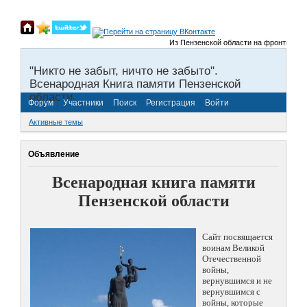
Из Пензенской области на фронты Велик
"Никто не забыт, ничто не забыто".
Всенародная Книга памяти Пензенской
области.
Форум
Участники
Поиск
Регистрация
Войти
Активные темы
Объявление
Всенародная книга памяти
Пензенской области
Сайт посвящается
воинам Великой
Отечественной
войны,
вернувшимся и не
вернувшимся с
войны, которые