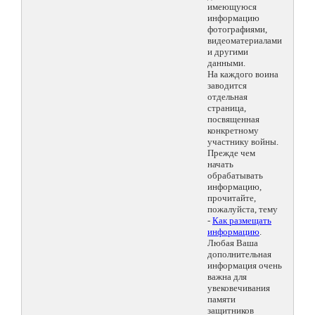
имеющуюся
информацию
фотографиями,
видеоматериалами
и другими
данными.
На каждого воина
заводится
отдельная
страница,
посвященная
конкретному
участнику войны.
Прежде чем
начать
обрабатывать
информацию,
прочитайте,
пожалуйста, тему
-
Как размещать
информацию
.
Любая Ваша
дополнительная
информация очень
важна для
увековечивания
памяти
защитников