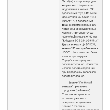
Октября) смотров народного
творчества. Награждена
медалями и знаками : "За
доблестный труд в Великой
Отечественной войне 1941-
1945гт.", "За доблестный
труд. В ознаменование 100-
летия со дня рождения В.И
Ленина". "Ветеран труда",
юбилейной медалью "50 лет
Победы в ВОВ 1941-1945 г.г.",
Двумя знаками ЦК ВЛКСМ,
знаком" 50 лет пребывания в
КПСС". Несколько лет была
членом президиума
Сердобского городского
совета ветеранов. Является
членом совета старейшин
при Сердобском городском
совете ветеранов.
Звание "Почётный
ветеран" присвоено
городским (районным)
Советом ветеранов за
активное участие в
ветеранском движении.
Звание "Почётный
гражданин" города Сердобска