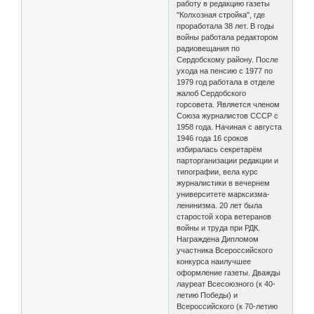
работу в редакцию газеты
"Колхозная стройка", где
проработала 38 лет. В годы
войны работала редактором
радиовещания по
Сердобскому району. После
ухода на пенсию с 1977 по
1979 год работала в отделе
жалоб Сердобского
горсовета. Является членом
Союза журналистов СССР с
1958 года. Начиная с августа
1946 года 16 сроков
избиралась секретарём
парторганизации редакции и
типографии, вела курс
журналистики в вечернем
университете марксизма-
ленинизма. 20 лет была
старостой хора ветеранов
войны и труда при РДК.
Награждена Дипломом
участника Всероссийского
конкурса наилучшее
оформление газеты. Дважды
лауреат Всесоюзного (к 40-
летию Победы) и
Всероссийского (к 70-летию