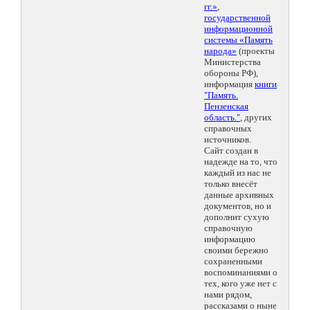
гг.»
,
государственной
информационной
системы «Память
народа»
(проекты
Министерства
обороны РФ),
информация
книги
"Память.
Пензенская
область."
, других
справочных
источников.
Сайт создан в
надежде на то, что
каждый из нас не
только внесёт
данные архивных
документов, но и
дополнит сухую
справочную
информацию
своими бережно
сохраненными
воспоминаниями о
тех, кого уже нет с
нами рядом,
рассказами о ныне