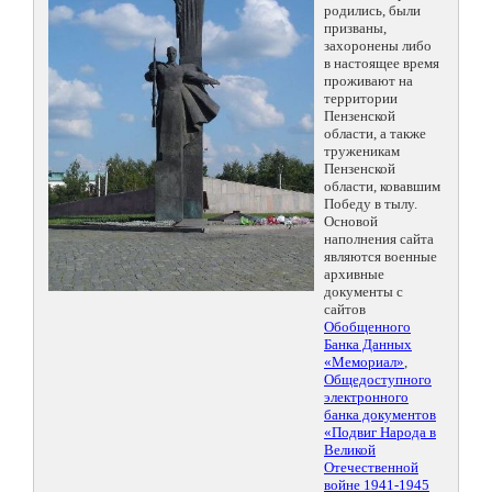
родились, были
призваны,
захоронены либо
в настоящее время
проживают на
территории
Пензенской
области, а также
труженикам
Пензенской
области, ковавшим
Победу в тылу.
Основой
наполнения сайта
являются военные
архивные
документы с
сайтов
Обобщенного
Банка Данных
«Мемориал»
,
Общедоступного
электронного
банка документов
«Подвиг Народа в
Великой
Отечественной
войне 1941-1945