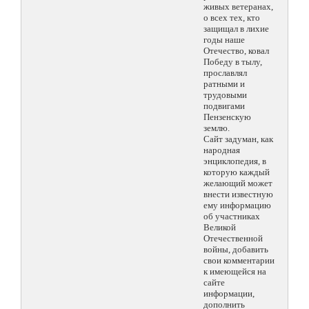
живых ветеранах,
о всех тех, кто
защищал в лихие
годы наше
Отечество, ковал
Победу в тылу,
прославлял
ратными и
трудовыми
подвигами
Пензенскую
землю.
Сайт задуман, как
народная
энциклопедия, в
которую каждый
желающий может
внести известную
ему информацию
об участниках
Великой
Отечественной
войны, добавить
свои комментарии
к имеющейся на
сайте
информации,
дополнить