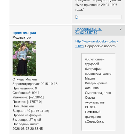
было присвоено 29.04 1997
года."
0
Поделиться
2016-
2
простомария
01-02 23:57:39
Модератор
http://www.serdobsky.ru/doc-
2.html
Сердобские новости
45 лет своей
трудовой
биографии
посвятила газете
Мария
Откуда:
Москва
Владимировна
Зарегистрирован
: 2015-10-13
Алешина-
Приглашений:
0
Смолякова, член
Сообщений:
9944
Уважение:
[+2328/-1]
Союза
Позитив:
[+1757/-0]
журналистов
Пол:
Женский
РСФСР,
Возраст:
49
[1976-11-19]
Почетный
Провел на форуме:
гражданин
5 месяцев 27 дней
г.Сердобска.
Последний визит:
2026-06-17 20:53:45