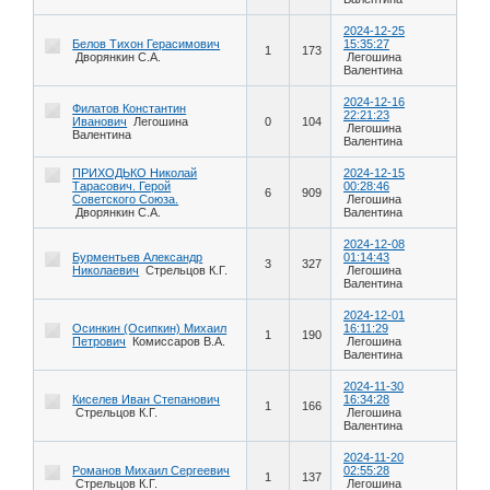
2024-12-25
Белов Тихон Герасимович
15:35:27
1
173
Дворянкин С.А.
Легошина
Валентина
2024-12-16
Филатов Константин
22:21:23
Иванович
Легошина
0
104
Легошина
Валентина
Валентина
ПРИХОДЬКО Николай
2024-12-15
Тарасович. Герой
00:28:46
6
909
Советского Союза.
Легошина
Дворянкин С.А.
Валентина
2024-12-08
Бурментьев Александр
01:14:43
3
327
Николаевич
Стрельцов К.Г.
Легошина
Валентина
2024-12-01
Осинкин (Осипкин) Михаил
16:11:29
1
190
Петрович
Комиссаров В.А.
Легошина
Валентина
2024-11-30
Киселев Иван Степанович
16:34:28
1
166
Стрельцов К.Г.
Легошина
Валентина
2024-11-20
Романов Михаил Сергеевич
02:55:28
1
137
Стрельцов К.Г.
Легошина