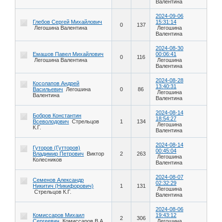
Валентина
2024-09-06
Глебов Сергей Михайлович
15:31:14
0
137
Легошина Валентина
Легошина
Валентина
2024-08-30
Емашов Павел Михайлович
00:06:41
0
116
Легошина Валентина
Легошина
Валентина
2024-08-28
Косолапов Андрей
13:40:31
Васильевич
Легошина
0
86
Легошина
Валентина
Валентина
2024-08-14
Бобров Константин
18:54:27
Всеволодович
Стрельцов
1
134
Легошина
К.Г.
Валентина
2024-08-14
Гуторов (Гутторов)
00:45:04
Владимир Петрович
Виктор
2
263
Легошина
Колесников
Валентина
2024-08-07
Семенов Александр
02:32:29
Никитич (Никифорович)
1
131
Легошина
Стрельцов К.Г.
Валентина
2024-08-06
Комиссаров Михаил
19:43:12
2
306
Сергеевич
Комиссаров В.А.
Легошина