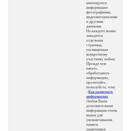
имеющуюся
информацию
фотографиями,
видеоматериалами
и другими
данными.
На каждого воина
заводится
отдельная
страница,
посвященная
конкретному
участнику войны.
Прежде чем
начать
обрабатывать
информацию,
прочитайте,
пожалуйста, тему
-
Как размещать
информацию
.
Любая Ваша
дополнительная
информация очень
важна для
увековечивания
памяти
защитников