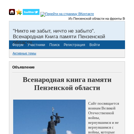
Из Пензенской области на фронты Великой От
"Никто не забыт, ничто не забыто".
Всенародная Книга памяти Пензенской
области.
Форум
Участники
Поиск
Регистрация
Войти
Активные темы
Объявление
Всенародная книга памяти
Пензенской области
Сайт посвящается
воинам Великой
Отечественной
войны,
вернувшимся и не
вернувшимся с
войны, которые