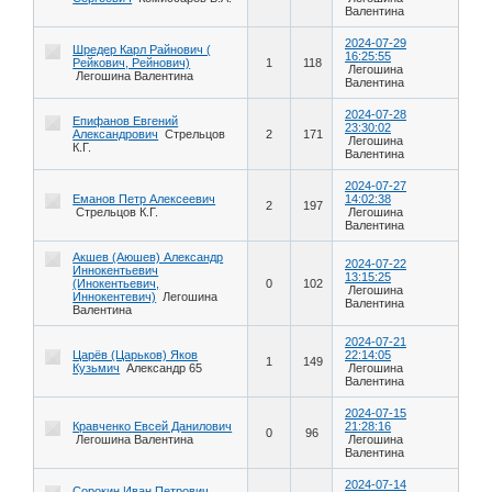
Валентина
2024-07-29
Шредер Карл Райнович (
16:25:55
Рейкович, Рейнович)
1
118
Легошина
Легошина Валентина
Валентина
2024-07-28
Епифанов Евгений
23:30:02
Александрович
Стрельцов
2
171
Легошина
К.Г.
Валентина
2024-07-27
Еманов Петр Алексеевич
14:02:38
2
197
Стрельцов К.Г.
Легошина
Валентина
Акшев (Аюшев) Александр
2024-07-22
Иннокентьевич
13:15:25
(Инокентьевич,
0
102
Легошина
Иннокентевич)
Легошина
Валентина
Валентина
2024-07-21
Царёв (Царьков) Яков
22:14:05
1
149
Кузьмич
Александр 65
Легошина
Валентина
2024-07-15
Кравченко Евсей Данилович
21:28:16
0
96
Легошина Валентина
Легошина
Валентина
2024-07-14
Сорокин Иван Петрович