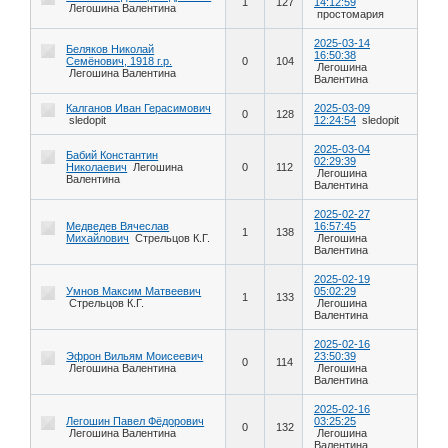
1
127
14:12:59
Легошина Валентина
простомария
2025-03-14
Беляков Николай
16:50:38
Семёнович, 1918 г.р.
0
104
Легошина
Легошина Валентина
Валентина
Калганов Иван Герасимович
2025-03-09
0
128
sledopit
12:24:54
sledopit
2025-03-04
Бабий Константин
02:29:39
Николаевич
Легошина
0
112
Легошина
Валентина
Валентина
2025-02-27
Медведев Вячеслав
16:57:45
1
138
Михайлович
Стрельцов К.Г.
Легошина
Валентина
2025-02-19
Умнов Максим Матвеевич
05:02:29
1
133
Стрельцов К.Г.
Легошина
Валентина
2025-02-16
Эфрон Вильям Моисеевич
23:50:39
0
114
Легошина Валентина
Легошина
Валентина
2025-02-16
Легошин Павел Фёдорович
03:25:25
0
132
Легошина Валентина
Легошина
Валентина