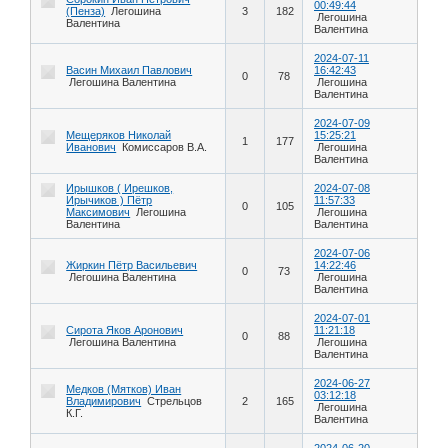
00:49:44
(Пенза)
Легошина
3
182
Легошина
Валентина
Валентина
2024-07-11
Васин Михаил Павлович
16:42:43
0
78
Легошина Валентина
Легошина
Валентина
2024-07-09
Мещеряков Николай
15:25:21
1
177
Иванович
Комиссаров В.А.
Легошина
Валентина
Ирышков ( Ирешков,
2024-07-08
Ирычиков ) Пётр
11:57:33
0
105
Максимович
Легошина
Легошина
Валентина
Валентина
2024-07-06
Жиркин Пётр Васильевич
14:22:46
0
73
Легошина Валентина
Легошина
Валентина
2024-07-01
Сирота Яков Аронович
11:21:18
0
88
Легошина Валентина
Легошина
Валентина
2024-06-27
Медков (Мятков) Иван
03:12:18
Владимирович
Стрельцов
2
165
Легошина
К.Г.
Валентина
2024-06-20