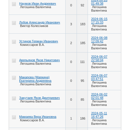
Наумов Иван Андреевич
01:49:38
0
92
Легошина Валентина
Легошина
Валентина
2024-06-15
Лобов Александр Иванович
17:15:33
3
183
Виктор Колесников
Легошина
Валентина
2024-06-08
Устинов Герман Иванович
12:09:42
2
185
Комиссаров В.А.
Легошина
Валентина
2024-06-07
Аверьянов Яков Никитович
22:58:04
0
111
Легошина Валентина
Легошина
Валентина
2024-06-07
Макарова (Маркина)
03:47:51
Екатерина Андреевна
0
95
Легошина
Легошина Валентина
Валентина
2024-06-02
Закутаев Яков Дмитриевич
02:01:48
0
85
Легошина Валентина
Легошина
Валентина
2024-05-11
Мамаева Вера Ивановна
16:47:26
1
186
Комиссаров В.А.
Легошина
Валентина