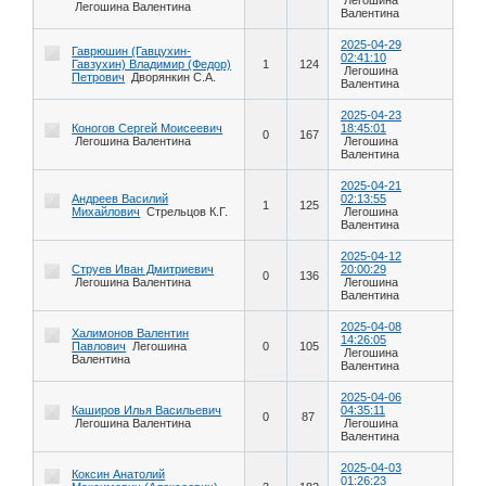
Легошина Валентина
Валентина
2025-04-29
Гаврюшин (Гавцухин-
02:41:10
Гавзухин) Владимир (Федор)
1
124
Легошина
Петрович
Дворянкин С.А.
Валентина
2025-04-23
Коногов Сергей Моисеевич
18:45:01
0
167
Легошина Валентина
Легошина
Валентина
2025-04-21
Андреев Василий
02:13:55
1
125
Михайлович
Стрельцов К.Г.
Легошина
Валентина
2025-04-12
Струев Иван Дмитриевич
20:00:29
0
136
Легошина Валентина
Легошина
Валентина
2025-04-08
Халимонов Валентин
14:26:05
Павлович
Легошина
0
105
Легошина
Валентина
Валентина
2025-04-06
Каширов Илья Васильевич
04:35:11
0
87
Легошина Валентина
Легошина
Валентина
2025-04-03
Коксин Анатолий
01:26:23