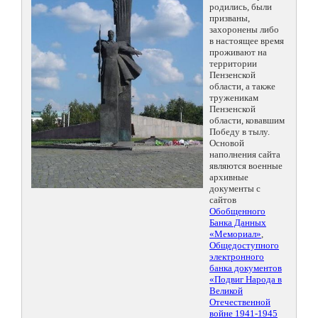
родились, были
призваны,
захоронены либо
в настоящее время
проживают на
территории
Пензенской
области, а также
труженикам
Пензенской
области, ковавшим
Победу в тылу.
Основой
наполнения сайта
являются военные
архивные
документы с
сайтов
Обобщенного
Банка Данных
«Мемориал»
,
Общедоступного
электронного
банка документов
«Подвиг Народа в
Великой
Отечественной
войне 1941-1945