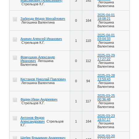
Максимович (Алексеевич)
3
182
Легошина
Стрельцов К.Г.
Валентина
2025-04-01
Заброда Фёдор Михайлович
18:08:21
0
164
Легошина Валентина
Легошина
Валентина
2025-04-01
Аникин Алексей Иванович
03:04:33
1
110
Стрельцов К.Г.
Легошина
Валентина
2025-03-29
Фомушкин Александр
17:27:22
Иванович
Легошина
0
112
Легошина
Валентина
Валентина
2025-03-28
Кистанов Николай Павлович
13:59:43
0
94
Легошина Валентина
Легошина
Валентина
2025-03-25
Фадин Иван Андреевич
00:36:48
1
117
Стрельцов К.Г.
Легошина
Валентина
2025-03-23
Антонов Федор
18:57:17
Александрович
Стрельцов
1
164
Легошина
К.Г.
Валентина
2025-03-20
Шебек Владимир Андреевич