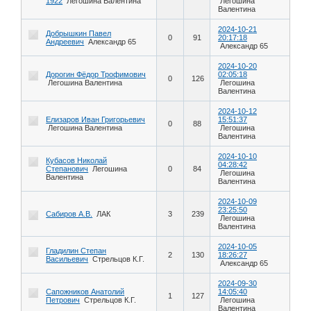
1922
Легошина Валентина
Легошина
Валентина
2024-10-21
Добрышкин Павел
0
91
20:17:18
Андреевич
Александр 65
Александр 65
2024-10-20
Дорогин Фёдор Трофимович
02:05:18
0
126
Легошина Валентина
Легошина
Валентина
2024-10-12
Елизаров Иван Григорьевич
15:51:37
0
88
Легошина Валентина
Легошина
Валентина
2024-10-10
Кубасов Николай
04:28:42
Степанович
Легошина
0
84
Легошина
Валентина
Валентина
2024-10-09
23:25:50
Сабиров А.В.
ЛАК
3
239
Легошина
Валентина
2024-10-05
Гладилин Степан
2
130
18:26:27
Васильевич
Стрельцов К.Г.
Александр 65
2024-09-30
Сапожников Анатолий
14:05:40
1
127
Петрович
Стрельцов К.Г.
Легошина
Валентина