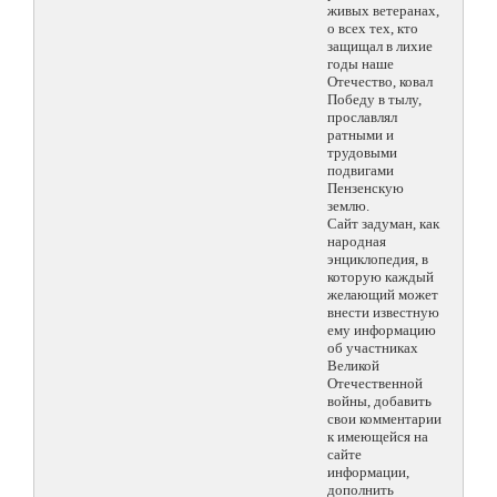
живых ветеранах,
о всех тех, кто
защищал в лихие
годы наше
Отечество, ковал
Победу в тылу,
прославлял
ратными и
трудовыми
подвигами
Пензенскую
землю.
Сайт задуман, как
народная
энциклопедия, в
которую каждый
желающий может
внести известную
ему информацию
об участниках
Великой
Отечественной
войны, добавить
свои комментарии
к имеющейся на
сайте
информации,
дополнить