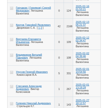
2025-02-16
Горчаков ( Горняков) Сергей
01:53:21
Фёдорович
Легошина
0
124
Легошина
Валентина
Валентина
2025-02-13
Кротов Тимофей Яковлевич
05:21:37
42
2168
Дворянкин С.А.
[
1
2
]
Легошина
Валентина
2025-02-12
Вертаева Елизавета
02:34:47
Ильинична
Легошина
0
109
Легошина
Валентина
Валентина
2025-02-02
Владимиров Виталий
04:39:46
Павлович
Легошина
0
108
Легошина
Валентина
Валентина
2025-02-01
Урусов Георгий Иванович
14:54:56
5
331
Комиссаров В.А.
Легошина
Валентина
2025-02-01
Слесарев Александр
13:19:29
Андреевич
Виктор
1
267
Легошина
Колесников
Валентина
2025-01-27
Голенев Николай Андреевич
18:12:57
1
143
Стрельцов К.Г.
Легошина