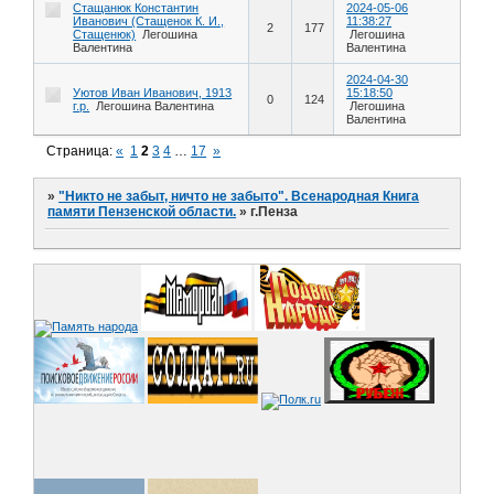
Стащанюк Константин
2024-05-06
Иванович (Стащенок К. И.,
11:38:27
2
177
Стащенюк)
Легошина
Легошина
Валентина
Валентина
2024-04-30
Уютов Иван Иванович, 1913
15:18:50
0
124
г.р.
Легошина Валентина
Легошина
Валентина
Страница:
«
1
2
3
4
…
17
»
»
"Никто не забыт, ничто не забыто". Всенародная Книга
памяти Пензенской области.
»
г.Пенза