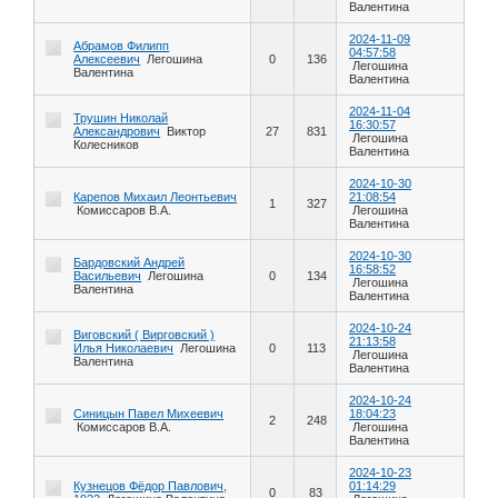
Валентина
2024-11-09
Абрамов Филипп
04:57:58
Алексеевич
Легошина
0
136
Легошина
Валентина
Валентина
2024-11-04
Трушин Николай
16:30:57
Александрович
Виктор
27
831
Легошина
Колесников
Валентина
2024-10-30
Карепов Михаил Леонтьевич
21:08:54
1
327
Комиссаров В.А.
Легошина
Валентина
2024-10-30
Бардовский Андрей
16:58:52
Васильевич
Легошина
0
134
Легошина
Валентина
Валентина
2024-10-24
Виговский ( Вирговский )
21:13:58
Илья Николаевич
Легошина
0
113
Легошина
Валентина
Валентина
2024-10-24
Синицын Павел Михеевич
18:04:23
2
248
Комиссаров В.А.
Легошина
Валентина
2024-10-23
Кузнецов Фёдор Павлович,
01:14:29
0
83