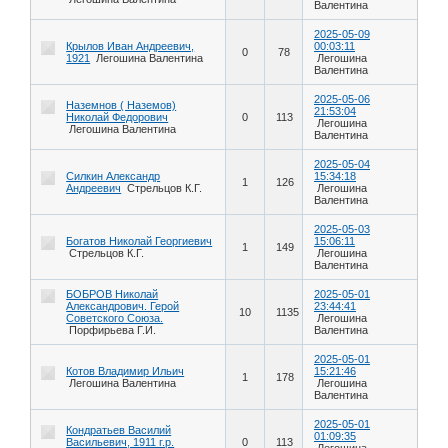
Валентина
2025-05-09
Крылов Иван Андреевич,
00:03:11
0
78
1921
Легошина Валентина
Легошина
Валентина
2025-05-06
Наземнов ( Наземов)
21:53:04
Николай Федорович
0
113
Легошина
Легошина Валентина
Валентина
2025-05-04
Силкин Александр
15:34:18
1
126
Андреевич
Стрельцов К.Г.
Легошина
Валентина
2025-05-03
Богатов Николай Георгиевич
15:06:11
1
149
Стрельцов К.Г.
Легошина
Валентина
БОБРОВ Николай
2025-05-01
Александрович. Герой
23:44:41
10
1135
Советского Союза.
Легошина
Порфирьева Г.И.
Валентина
2025-05-01
Котов Владимир Ильич
15:21:46
1
178
Легошина Валентина
Легошина
Валентина
2025-05-01
Кондратьев Василий
01:09:35
Васильевич, 1911 г.р.
0
113
Легошина