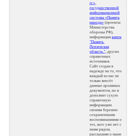
гг.»
,
государственной
информационной
системы «Память
народа»
(проекты
Министерства
обороны РФ),
информация
книги
"Память.
Пензенская
область."
, других
справочных
источников.
Сайт создан в
надежде на то, что
каждый из нас не
только внесёт
данные архивных
документов, но и
дополнит сухую
справочную
информацию
своими бережно
сохраненными
воспоминаниями о
тех, кого уже нет с
нами рядом,
рассказами о ныне