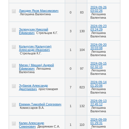
2024-09-26
Лакодин Яков Максимович
03:02:26
0
83
Легошина Валентина
Легошина
Валентина
2024-09-23
Зеленухин Николай
03:24:29
3
130
Ефимович
Стрельцов К.Г.
Легошина
Валентина
2024-09-20
Кольчугин (Кальчугин)
20:03:08
Александр Иванович
1
104
Легошина
Стрельцов К.Г.
Валентина
2024-09-15
Мигин ( Мишин) Андрей
02:32:15
Ефимович
Легошина
0
97
Легошина
Валентина
Валентина
2024-09-14
Зубанов Александр
01:20:06
7
823
Дмитриевич
простомария
Легошина
Валентина
2024-09-13
Еремин Тимофей Сергеевич
22:45:12
1
132
Комиссаров В.А.
Легошина
Валентина
2024-09-09
Калин Александр
01:29:31
1
110
Семенович
Дворянкин С.А.
Легошина