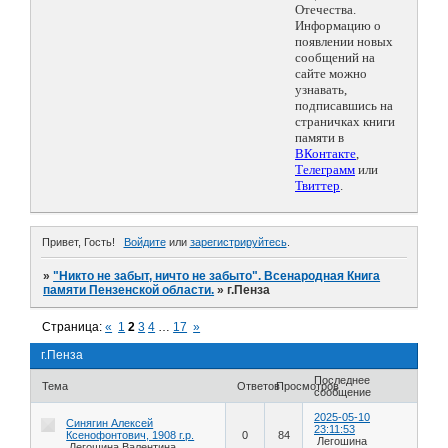
Отечества.
Информацию о
появлении новых
сообщений на
сайте можно
узнавать,
подписавшись на
страничках книги
памяти в
ВКонтакте
,
Телеграмм
или
Твиттер
.
Привет, Гость!
Войдите
или
зарегистрируйтесь
.
»
"Никто не забыт, ничто не забыто". Всенародная Книга
памяти Пензенской области.
»
г.Пенза
Страница:
«
1
2
3
4
…
17
»
г.Пенза
Последнее
Тема
Ответов
Просмотров
сообщение
2025-05-10
Синягин Алексей
23:11:53
Ксенофонтович, 1908 г.р.
0
84
Легошина
Легошина Валентина