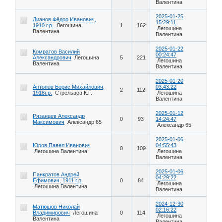
Валентина
2025-01-25
Дианов Фёдор Иванович,
15:29:11
1910 г.р.
Легошина
1
162
Легошина
Валентина
Валентина
2025-01-22
Комратов Василий
00:24:47
Александрович
Легошина
5
221
Легошина
Валентина
Валентина
2025-01-20
Антонов Борис Михайлович,
03:43:22
2
112
1918г.р.
Стрельцов К.Г.
Легошина
Валентина
2025-01-12
Рязанцев Александр
0
93
14:24:47
Максимович
Александр 65
Александр 65
2025-01-06
Юров Павел Иванович
04:55:43
0
109
Легошина Валентина
Легошина
Валентина
2025-01-06
Панкратов Андрей
04:29:22
Ефимович, 1911 г.р
0
84
Легошина
Легошина Валентина
Валентина
2024-12-30
Матюшов Николай
02:16:22
Владимирович
Легошина
0
114
Легошина
Валентина
Валентина