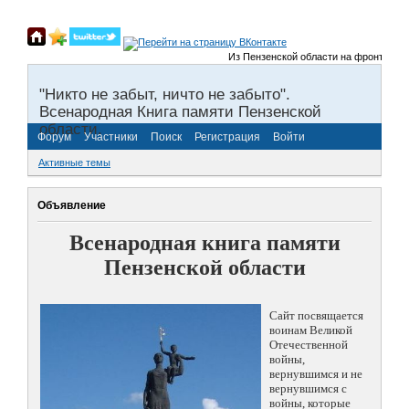
Из Пензенской области на фронты Велик
"Никто не забыт, ничто не забыто".
Всенародная Книга памяти Пензенской
области.
Форум
Участники
Поиск
Регистрация
Войти
Активные темы
Объявление
Всенародная книга памяти
Пензенской области
Сайт посвящается
воинам Великой
Отечественной
войны,
вернувшимся и не
вернувшимся с
войны, которые