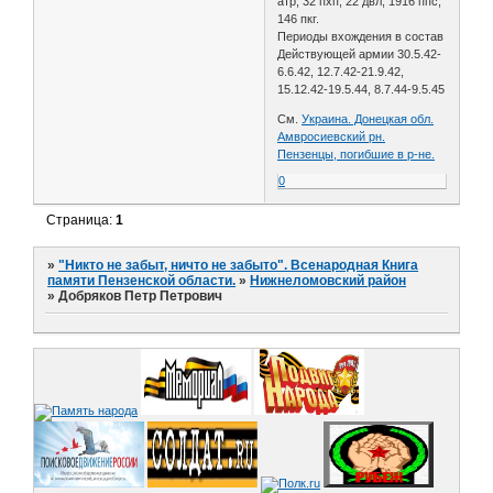
атр, 32 пхп, 22 двл, 1916 ппс,
146 пкг.
Периоды вхождения в состав
Действующей армии 30.5.42-
6.6.42, 12.7.42-21.9.42,
15.12.42-19.5.44, 8.7.44-9.5.45
См.
Украина. Донецкая обл.
Амвросиевский рн.
Пензенцы, погибшие в р-не.
0
Страница:
1
»
"Никто не забыт, ничто не забыто". Всенародная Книга
памяти Пензенской области.
»
Нижнеломовский район
»
Добряков Петр Петрович