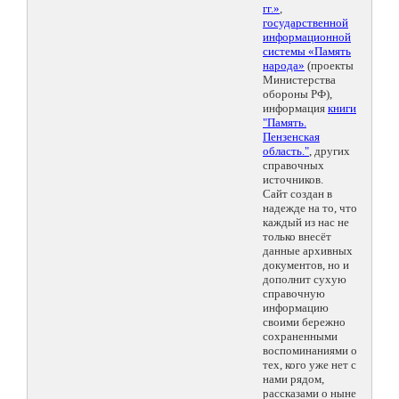
гг.»
,
государственной
информационной
системы «Память
народа»
(проекты
Министерства
обороны РФ),
информация
книги
"Память.
Пензенская
область."
, других
справочных
источников.
Сайт создан в
надежде на то, что
каждый из нас не
только внесёт
данные архивных
документов, но и
дополнит сухую
справочную
информацию
своими бережно
сохраненными
воспоминаниями о
тех, кого уже нет с
нами рядом,
рассказами о ныне