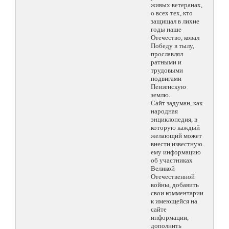
живых ветеранах,
о всех тех, кто
защищал в лихие
годы наше
Отечество, ковал
Победу в тылу,
прославлял
ратными и
трудовыми
подвигами
Пензенскую
землю.
Сайт задуман, как
народная
энциклопедия, в
которую каждый
желающий может
внести известную
ему информацию
об участниках
Великой
Отечественной
войны, добавить
свои комментарии
к имеющейся на
сайте
информации,
дополнить