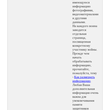
имеющуюся
информацию
фотографиями,
видеоматериалами
и другими
данными.
На каждого воина
заводится
отдельная
страница,
посвященная
конкретному
участнику войны.
Прежде чем
начать
обрабатывать
информацию,
прочитайте,
пожалуйста, тему
-
Как размещать
информацию
.
Любая Ваша
дополнительная
информация очень
важна для
увековечивания
памяти
защитников