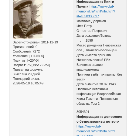
Информация из Книги
Памяти
https://www.obd-
memorial.ru/html/info.htm?
id=1050335397
Фамилия Добряков
Имя Петр
Отчество Петрович
Дата рождения/Возраст
__.__.1899
Зарегистрирован
: 2011-12-19
Место рождения Пензенская
Приглашений:
0
обл., Нижнеломовский р-н
Сообщений:
7272
Дата и место призыва
Уважение:
[+1145/-0]
Нижнеломовский РВК
Позитив:
[+20/-0]
Воинское звание
Возраст:
75
[1951-06-24]
Провел на форуме:
красноармеец
3 месяца 29 дней
Причина выбытия пропал без
Последний визит:
вести
2026-05-18 16:05:49
Дата выбытия 30.07.1943
Название источника
информации Всероссийская
Книга Памяти. Пензенская
область. Том 2
3054391
Информация из донесения
о безвозвратных потерях
https://www.obd-
memorial.ru/html/info.htm?
id=3054391