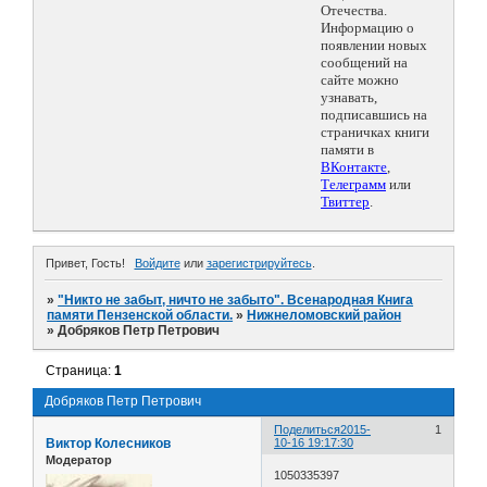
Отечества.
Информацию о
появлении новых
сообщений на
сайте можно
узнавать,
подписавшись на
страничках книги
памяти в
ВКонтакте
,
Телеграмм
или
Твиттер
.
Привет, Гость!
Войдите
или
зарегистрируйтесь
.
»
"Никто не забыт, ничто не забыто". Всенародная Книга
памяти Пензенской области.
»
Нижнеломовский район
»
Добряков Петр Петрович
Страница:
1
Добряков Петр Петрович
Поделиться
2015-
1
Виктор Колесников
10-16 19:17:30
Модератор
1050335397