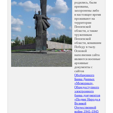
родились, были
призваны,
захоронены либо
в настоящее время
проживают на
территории
Пензенской
области, а также
труженикам
Пензенской
области, ковавшим
Победу в тылу.
Основой
наполнения сайта
являются военные
архивные
документы с
сайтов
Обобщенного
Банка Данных
«Мемориал»
,
Общедоступного
электронного
банка документов
«Подвиг Народа в
Великой
Отечественной
войне 1941-1945