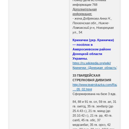
информации 768
Дополнительная
информация:
- жена Добрякова Анна Н.,
Пензенская обл., Нижне-
Ломовский р-н, Новорецкая
ул., 54.
Кринички (укр. Кринички)
— посёлок в
Амвросиевском районе
Донецкой области
Украины.
https://ru.wikipedia.org/wiki/
Кринички_(Донецкая_область)
33 ГВАРДЕЙСКАЯ
СТРЕЛКОВАЯ ДИВИЗИЯ
http://www.teatrskazka.com/Raznoe/Pe
… 05_02.html
Сформирована на базе 3 вдк.
84, 88 и 91 гв. сп, 59 гв. ап, 31
гв. оиптд, 35 гв. зенбатр (до
25.4.43 г.), 21 гв. минд (до
20.10.42 г.), 21 гв. рр, 40 гв.
сапб, 45 гв. обс, 37
медсанбат, 35 гв. орхз, 42