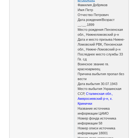
Фамилия Добряков
Имя Петр
Отчество Петрович
Дата рождения/Возраст
__.__.1899
Место рождения Пензенская
обл., Нижнеломовский р-н
Дата и место призыва Нижне-
Ломовский РВК, Пензенская
обл., Нижне-Ломовский р-н
Последнее место службы 33
Гв. сд
Воинское звание гв.
красноармеец
Причина выбытия пропал без
вести
Дата выбытия 30.07.1943
Место выбытия Украинская
ССР,
Сталинская обл.,
Амвросиевский р-н, х.
Кринички
Название источника
информации ЦАМО
Номер фонда источника
информации 58
Номер описи источника
информации 18001
Номер дела источника