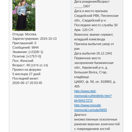
Дата рождения/Возраст
__.__.1907
Дата и место призыва
Сердобский РВК, Пензенская
обл., Сердобский р-н
Последнее место службы 30
Арм. 120 СН
Откуда:
Москва
Воинское звание сержант,
Зарегистрирован
: 2015-10-13
младший комвзвода
Приглашений:
0
Причина выбытия умер от
Сообщений:
9944
ран
Уважение:
[+2328/-1]
Дата выбытия 26.12.1941
Позитив:
[+1757/-0]
Первичное место
Пол:
Женский
захоронения Калининская
Возраст:
49
[1976-11-19]
обл., Кировский р-н, д.
Провел на форуме:
Большая Волга, Стар.
5 месяцев 27 дней
кладбище
Последний визит:
ЦАМО, ф. 58, оп. 818883, д.
2026-06-17 20:53:45
405
http://www.obd-
memorial.ru/html/info.htm?
id=50417272
http://www.mosobl-
memorial.ru/node/9655
Диагноз:
множественные осколочные
ранения верхних конечностей
с повреждением костей