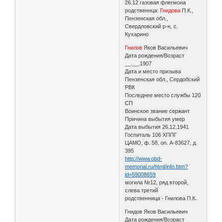
26.12 газовая флегмона
родственнца:
Гнидова
П.К.,
Пензенская обл.,
Свердловский р-н, с.
Кухарино
Гнилов
Яков Васильевич
Дата рождения/Возраст
__.__.1907
Дата и место призыва
Пензенская обл., Сердобский
РВК
Последнее место службы 120
СП
Воинское звание сержант
Причина выбытия умер
Дата выбытия 26.12.1941
Госпиталь 106 ХППГ
ЦАМО, ф. 58, оп. А-83627, д.
395
http://www.obd-
memorial.ru/html/info.htm?
id=59008659
могила №12, ряд второй,
слева третий
родственница - Гнилова П.К.
Гнидов Яков Васильевич
Дата рождения/Возраст