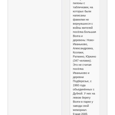
пилоны с
табличками, на
которых были
написаны
фамилии не
вернувшихся с
войны жителей
посёлка Большая
Волга и
деревень: Ново-
Иваньково,
Александровка,
Козлаки,
Ратмино, Юркино
(347 человек).
Это не считая
посёлка
Иваньково и
деревни
Подберезье, с
1960 года
объединённых с
Дубной. У них на
левом берегу
Волги в парке у
завода свой
мемориал.
9 мая 2005