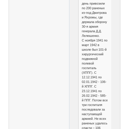
день привозили
по 200 раненых
из-под Дмитрова
и Яхромы, где
держала оборону
30-я армия
генерала Д.Д.
Лелюшенко.
С ноября 1941 по
март 1942 в
школе был 101-й
хирургический
подвижной
полевой
госпиталь
(ХППГ). С
12.12.1941 по
02.01.1942 - 106-
й ХППГ. С
23.12.1941 по
26.02.1942 - 585-
й ППГ. Потом все
три госпиталя
последовали за
наступающей
армией. Не всех
раненых удалось
спасти – 106