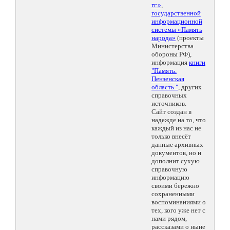
гг.»
,
государственной
информационной
системы «Память
народа»
(проекты
Министерства
обороны РФ),
информация
книги
"Память.
Пензенская
область."
, других
справочных
источников.
Сайт создан в
надежде на то, что
каждый из нас не
только внесёт
данные архивных
документов, но и
дополнит сухую
справочную
информацию
своими бережно
сохраненными
воспоминаниями о
тех, кого уже нет с
нами рядом,
рассказами о ныне