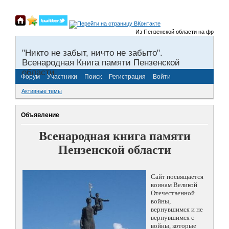
Из Пензенской области на фронты Вел
"Никто не забыт, ничто не забыто".
Всенародная Книга памяти Пензенской
области.
Форум
Участники
Поиск
Регистрация
Войти
Активные темы
Объявление
Всенародная книга памяти
Пензенской области
Сайт посвящается
воинам Великой
Отечественной
войны,
вернувшимся и не
вернувшимся с
войны, которые