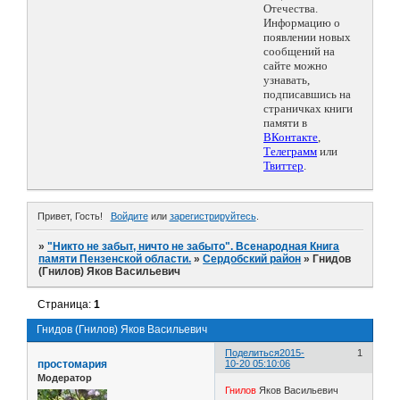
Отечества.
Информацию о
появлении новых
сообщений на
сайте можно
узнавать,
подписавшись на
страничках книги
памяти в
ВКонтакте
,
Телеграмм
или
Твиттер
.
Привет, Гость!
Войдите
или
зарегистрируйтесь
.
»
"Никто не забыт, ничто не забыто". Всенародная Книга
памяти Пензенской области.
»
Сердобский район
»
Гнидов
(Гнилов) Яков Васильевич
Страница:
1
Гнидов (Гнилов) Яков Васильевич
Поделиться
2015-
1
простомария
10-20 05:10:06
Модератор
Гнилов
Яков Васильевич