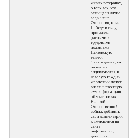
живых ветеранах,
о всех тех, кто
защищал в лихие
годы наше
Отечество, ковал
Победу в тылу,
прославлял
ратными и
трудовыми
подвигами
Пензенскую
землю.
Сайт задуман, как
народная
энциклопедия, в
которую каждый
желающий может
внести известную
ему информацию
об участниках
Великой
Отечественной
войны, добавить
свои комментарии
к имеющейся на
сайте
информации,
дополнить