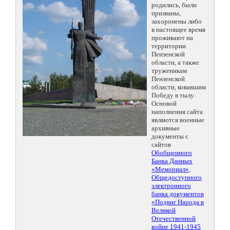
родились, были
призваны,
захоронены либо
в настоящее время
проживают на
территории
Пензенской
области, а также
труженикам
Пензенской
области, ковавшим
Победу в тылу.
Основой
наполнения сайта
являются военные
архивные
документы с
сайтов
Обобщенного
Банка Данных
«Мемориал»
,
Общедоступного
электронного
банка документов
«Подвиг Народа в
Великой
Отечественной
войне 1941-1945