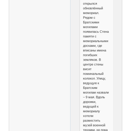
открылся
обновлённый
мемориал.
Рядом с
Братскими
могилами
появилась Стена
памяти с
мемориальными
досками, где
вписаны имена
погибших
земляков. В
центре стены
висит
поминальный
колокол. Улицу,
ведущую к
Братским
могилам назвали
– 9 мая. Вдоль
дорожки,
ведущей к
мемориалу
хотели
разместить
музей военной
техники, но пока