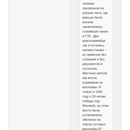
человек
захоронили на
опушке леса, где
раньше были
могилы
заключённых,
строивших канал
и ГЭС. Два
красноармейца
так и остались
неизвестными –
их привезли без
сознания и без
документов в
госпиталь.
Местные жители
как могли,
ухаживали за
могилами. И
только в 1961
году к 20-летию
победы под
Москвой, на этом
месте были
установлены
обелиски на
плитах которых
высечены 67