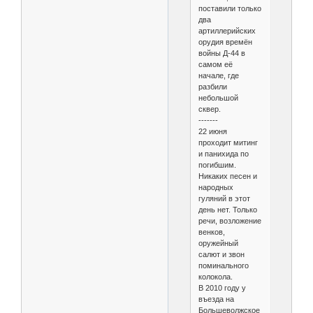
поставили только
два
артиллерийских
орудия времён
войны Д-44 в
самом её
начале, где
разбили
небольшой
сквер.
-------
22 июня
проходит митинг
и панихида по
погибшим.
Никаких песен и
народных
гуляний в этот
день нет. Только
речи, возложение
венков,
оружейный
салют и звон
поминального
колокола.
В 2010 году у
въезда на
Большеволжское