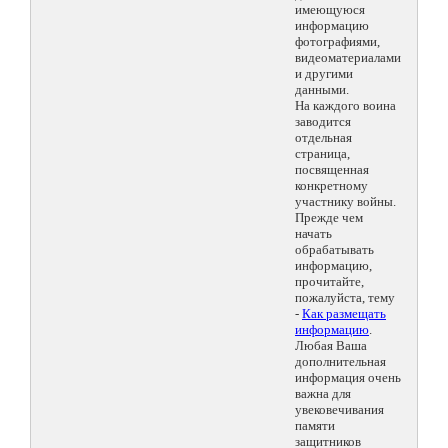
имеющуюся
информацию
фотографиями,
видеоматериалами
и другими
данными.
На каждого воина
заводится
отдельная
страница,
посвященная
конкретному
участнику войны.
Прежде чем
начать
обрабатывать
информацию,
прочитайте,
пожалуйста, тему
-
Как размещать
информацию
.
Любая Ваша
дополнительная
информация очень
важна для
увековечивания
памяти
защитников