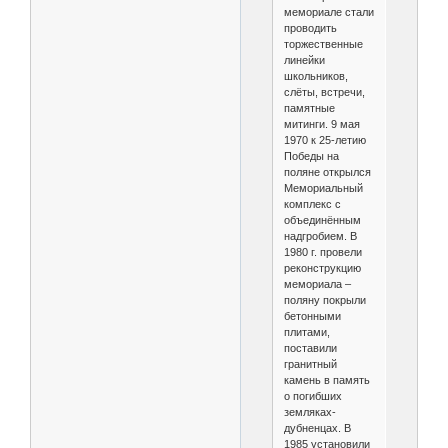
мемориале стали
проводить
торжественные
линейки
школьников,
слёты, встречи,
памятные
митинги. 9 мая
1970 к 25-летию
Победы на
поляне открылся
Мемориальный
комплекс с
объединённым
надгробием. В
1980 г. провели
реконструкцию
мемориала –
поляну покрыли
бетонными
плитами,
поставили
гранитный
камень в память
о погибших
земляках-
дубненцах. В
1985 установили