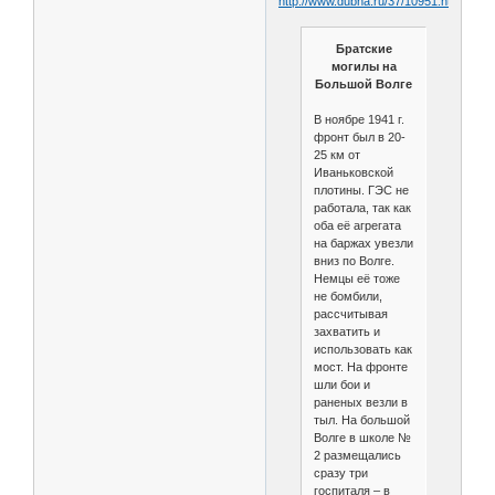
http://www.dubna.ru/37/10951.html
Братские
могилы на
Большой Волге
В ноябре 1941 г.
фронт был в 20-
25 км от
Иваньковской
плотины. ГЭС не
работала, так как
оба её агрегата
на баржах увезли
вниз по Волге.
Немцы её тоже
не бомбили,
рассчитывая
захватить и
использовать как
мост. На фронте
шли бои и
раненых везли в
тыл. На большой
Волге в школе №
2 размещались
сразу три
госпиталя – в