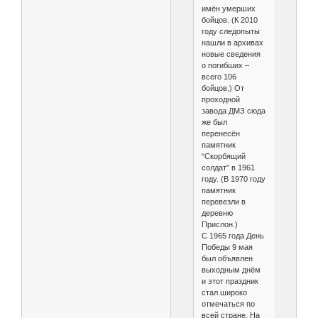
имён умерших
бойцов. (К 2010
году следопыты
нашли в архивах
новые сведения
о погибших –
всего 106
бойцов.) От
проходной
завода ДМЗ сюда
же был
перенесён
памятник
“Скорбящий
солдат” в 1961
году. (В 1970 году
памятник
перевезли в
деревню
Прислон.)
С 1965 года День
Победы 9 мая
был объявлен
выходным днём
и этот праздник
стал широко
отмечаться по
всей стране. На