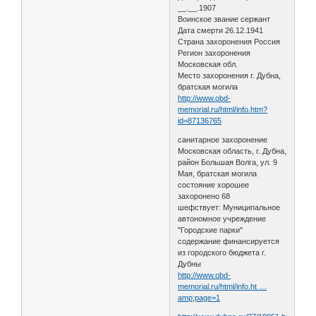
__.__.1907
Воинское звание сержант
Дата смерти 26.12.1941
Страна захоронения Россия
Регион захоронения
Московская обл.
Место захоронения г. Дубна,
братская могила
http://www.obd-
memorial.ru/html/info.htm?
id=87136765
санитарное захоронение
Московская область, г. Дубна,
район Большая Волга, ул. 9
Мая, братская могила
состояние хорошее
захоронено 68
шефствует: Муниципальное
автономное учреждение
"Городские парки"
содержание финансируется
из городского бюджета г.
Дубны
http://www.obd-
memorial.ru/html/info.ht …
amp;page=1