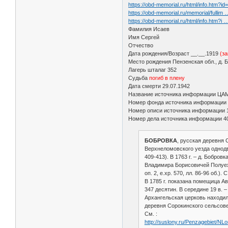
https://obd-memorial.ru/html/info.htm?i
https://obd-memorial.ru/memorial/fullim
https://obd-memorial.ru/html/info.htm?i
Фамилия Исаев
Имя Сергей
Отчество
Дата рождения/Возраст __.__.1919
(з
Место рождения Пензенская обл., д. 
Лагерь шталаг 352
Судьба
погиб в плену
Дата смерти 29.07.1942
Название источника информации ЦА
Номер фонда источника информации
Номер описи источника информации 
Номер дела источника информации 4
БОБРОВКА
, русская деревня С
Верхнеломовского уезда однодво
409-413). В 1763 г. – д. Бобро
Владимира Борисовичей Полуехт
оп. 2, е.хр. 570, лл. 86-96 об.)
В 1785 г. показана помещица А
347 десятин. В середине 19 в. 
Архангельская церковь находила
деревня Сорокинского сельсове
См. :
http://suslony.ru/Penzagebiet/N