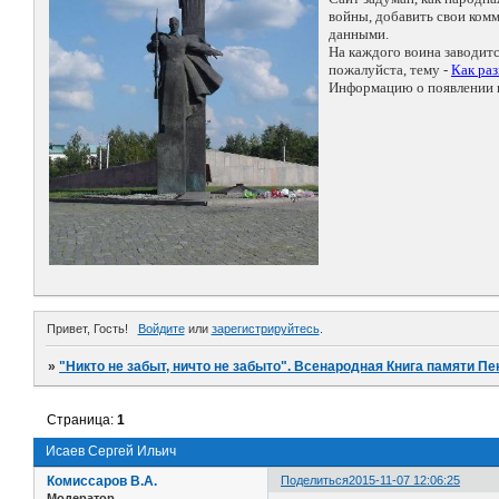
войны, добавить свои ко
данными.
На каждого воина заводит
пожалуйста, тему -
Как ра
Информацию о появлении н
Привет, Гость!
Войдите
или
зарегистрируйтесь
.
»
"Никто не забыт, ничто не забыто". Всенародная Книга памяти Пе
Страница:
1
Исаев Сергей Ильич
Комиссаров В.А.
Поделиться
2015-11-07 12:06:25
Модератор