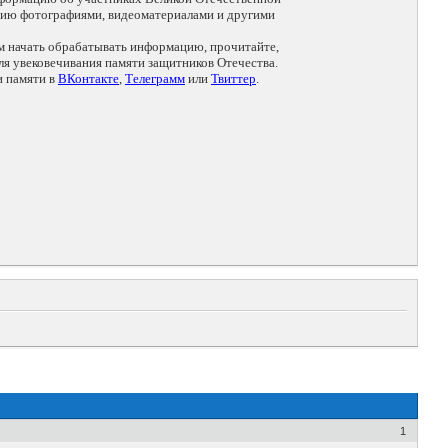
цию фотографиями, видеоматериалами и другими
ем начать обрабатывать информацию, прочитайте,
я увековечивания памяти защитников Отечества.
и памяти в
ВКонтакте
,
Телеграмм
или
Твиттер
.
1