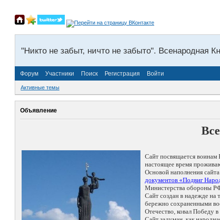
"Никто не забыт, ничто не забыто". Всенародная К
Форум
Участники
Поиск
Регистрация
Войти
Активные темы
Объявление
Все
Сайт посвящается воинам 
настоящее время проживаю
Основой наполнения сайта
документов «Подвиг Народ
Министерства обороны РФ
Сайт создан в надежде на
бережно сохраненными восп
Отечество, ковал Победу 
Сайт задуман, как народн