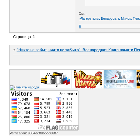
См. :
>Лагерь в/пл. Беларусь. г. Минск. Пен
0
Страница:
1
»
"Никто не забыт, ничто не забыто". Всенародная Книга памяти Пе
Verification: 9054dc0dbbcd0607