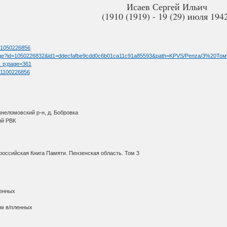
Исаев Сергей Ильич
(1910 (1919) - 19 (29) июля 194
d=1050226856
llimage?id=1050226832&id1=ddecfafbe9cdd0c6b01ca11c91a85593&path=KPVS/Penza/3%20Т
 … p;page=361
d=1100226856
неломовский р-н, д. Бобровка
ий РВК
оссийская Книга Памяти. Пензенская область. Том 3
ленных
ам в/пленных