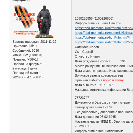
1050226856 (1100226856)
Информация из Книги Памяти:
https://obd-memorial.ru/html/info.htm?i
https://obd-memorial.ru/memorial/fu
https://obd-memorial.ru/html/info.htm?i
Зарегистрирован
: 2011-11-12
https://obd-memorial.ru/html/info.htm?i
Приглашений:
0
Фамилия Исаев
Сообщений:
6036
Имя Сергей
Уважение:
[+780/-0]
Отчество Ильич
Позитив:
[+56/-1]
Дата рождения/Возраст __.__.1910
Провел на форуме:
Место рождения Пензенская обл., Ниж
2 месяца 1 день
Дата и место призыва Нижнеломовск
Последний визит:
Воинское звание красноармеец
2026-08-04 15:06:25
Причина выбытия
погиб в плену
Дата выбытия 19.07.1942
Название источника информации Всер
78723747
Донесения о безвозвратных потерях
Номер донесения 17179
Тип донесения Донесения о военноп
Дата донесения 06.02.1945
Название части НКВД Гл. Упр. по дел
78729031
Информация о военнопленном: