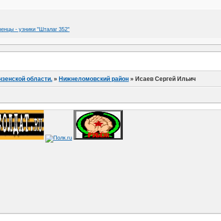
зенцы - узники "Шталаг 352"
нзенской области.
»
Нижнеломовский район
»
Исаев Сергей Ильич