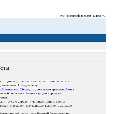
Из Пензенской области на фронты Великой 
асти
ые родились, были призваны, захоронены либо в
, ковавшим Победу в тылу.
 «Мемориал»
,
Общедоступного электронного банка
онной системы «Память народа»
(проекты
ников.
дополнит сухую справочную информацию своими
анах, о всех тех, кто защищал в лихие годы наше
нформацию об участниках Великой Отечественной