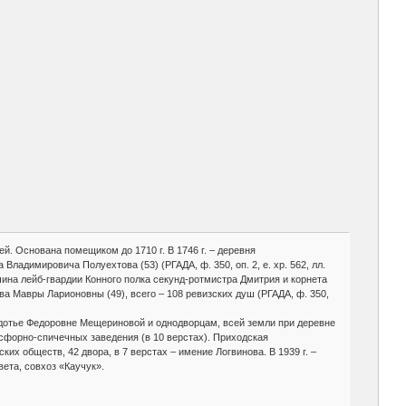
лей. Основана помещиком до 1710 г. В 1746 г. – деревня
ладимировича Полуехтова (53) (РГАДА, ф. 350, оп. 2, е. хр. 562, лл.
тчина лейб-гвардии Конного полка секунд-ротмистра Дмитрия и корнета
 Мавры Ларионовны (49), всего – 108 ревизских душ (РГАДА, ф. 350,
вдотье Федоровне Мещериновой и однодворцам, всей земли при деревне
фосфорно-спичечных заведения (в 10 верстах). Приходская
ких обществ, 42 двора, в 7 верстах – имение Логвинова. В 1939 г. –
ета, совхоз «Каучук».