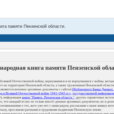
нига памяти Пензенской области.
народная книга памяти Пензенской обл
Великой Отечественной войны, вернувшимся и не вернувшимся с войны, котор
т на территории Пензенской области, а также труженикам Пензенской области
 являются военные архивные документы с сайтов
Обобщенного Банка Данных
а в Великой Отечественной войне 1941-1945 гг.»
,
государственной информаци
), информация
книги "Память. Пензенская область."
, других справочных источ
 то, что каждый из нас не только внесёт данные архивных документов, но и 
оминаниями о тех, кого уже нет с нами рядом, рассказами о ныне живых ветер
в тылу, прославлял ратными и трудовыми подвигами Пензенскую землю.
ая энциклопедия, в которую каждый желающий может внести известную ему и