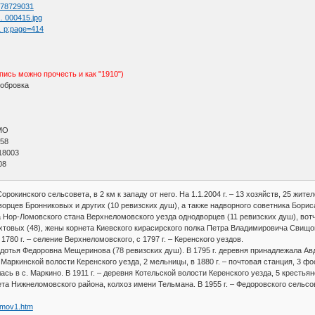
d=78729031
 … 000415.jpg
 … p;page=414
апись можно прочесть и как "1910")
Бобровка
МО
 58
18003
08
орокинского сельсовета, в 2 км к западу от него. На 1.1.2004 г. – 13 хозяйств, 25 жите
рцев Бронниковых и других (10 ревизских душ), а также надворного советника Бориса В
вка Нор-Ломовского стана Верхнеломовского уезда однодворцев (11 ревизских душ), во
овых (48), жены корнета Киевского кирасирского полка Петра Владимировича Свищова
. С 1780 г. – селение Верхнеломовского, с 1797 г. – Керенского уездов.
вдотья Федоровна Мещеринова (78 ревизских душ). В 1795 г. деревня принадлежала А
– Маркинской волости Керенского уезда, 2 мельницы, в 1880 г. – почтовая станция, 3 
сь в с. Маркино. В 1911 г. – деревня Котельской волости Керенского уезда, 5 крестьянс
та Нижнеломовского района, колхоз имени Тельмана. В 1955 г. – Федоровского сельсов
Lomov1.htm