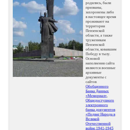
родились, были
призваны,
захоронены либо
в настоящее время
проживают на
территории
Пензенской
области, а также
труженикам
Пензенской
области, ковавшим
Победу в тылу.
Основой
наполнения сайта
являются военные
архивные
документы с
сайтов
Обобщенного
Банка Данных
«Мемориал»
,
Общедоступного
электронного
банка документов
«Подвиг Народа в
Великой
Отечественной
войне 1941-1945