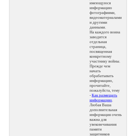
имеющуюся
информацию
фотографиями,
видеоматериалами
и другими
данными.
На каждого воина
заводится
отдельная
страница,
посвященная
конкретному
участнику войны.
Прежде чем
начать
обрабатывать
информацию,
прочитайте,
пожалуйста, тему
-
Как размещать
информацию
.
Любая Ваша
дополнительная
информация очень
важна для
увековечивания
памяти
защитников