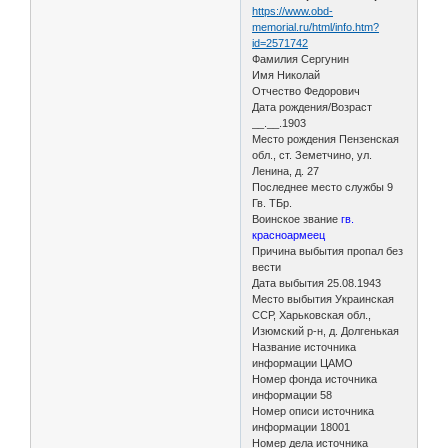
https://www.obd-
memorial.ru/html/info.htm?
id=2571742
Фамилия Сергунин
Имя Николай
Отчество Федорович
Дата рождения/Возраст
__.__.1903
Место рождения Пензенская
обл., ст. Земетчино, ул.
Ленина, д. 27
Последнее место службы 9
Гв. ТБр.
Воинское звание
гв.
красноармеец
Причина выбытия пропал без
вести
Дата выбытия 25.08.1943
Место выбытия Украинская
ССР, Харьковская обл.,
Изюмский р-н, д. Долгенькая
Название источника
информации ЦАМО
Номер фонда источника
информации 58
Номер описи источника
информации 18001
Номер дела источника