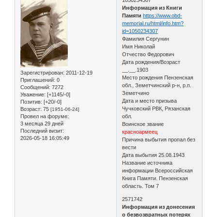
Информация из Книги
Памяти
https://www.obd-
memorial.ru/html/info.htm?
id=1050234307
Фамилия Сергунин
Имя Николай
Отчество Федорович
Дата рождения/Возраст
__.__.1903
Зарегистрирован
: 2011-12-19
Место рождения Пензенская
Приглашений:
0
обл., Земетчинский р-н, р.п.
Сообщений:
7272
Земетчино
Уважение:
[+1145/-0]
Дата и место призыва
Позитив:
[+20/-0]
Чучковский РВК, Рязанская
Возраст:
75
[1951-06-24]
Провел на форуме:
обл.
3 месяца 29 дней
Воинское звание
Последний визит:
красноармеец
2026-05-18 16:05:49
Причина выбытия пропал без
вести
Дата выбытия 25.08.1943
Название источника
информации Всероссийская
Книга Памяти. Пензенская
область. Том 7
2571742
Информация из донесения
о безвозвратных потерях