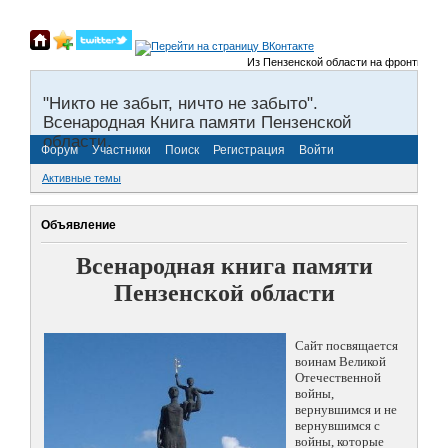
Из Пензенской области на фронты Велик
"Никто не забыт, ничто не забыто".
Всенародная Книга памяти Пензенской
области.
Форум
Участники
Поиск
Регистрация
Войти
Активные темы
Объявление
Всенародная книга памяти
Пензенской области
Сайт посвящается
воинам Великой
Отечественной
войны,
вернувшимся и не
вернувшимся с
войны, которые