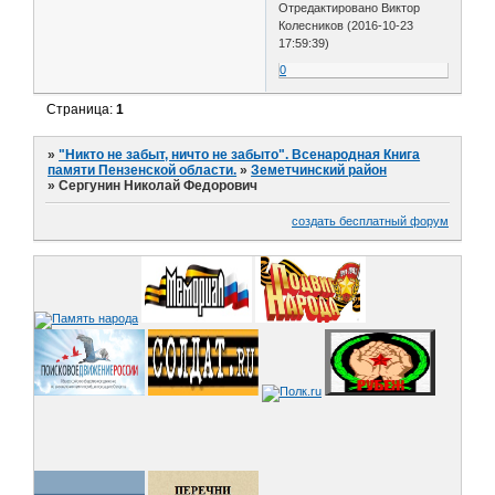
Отредактировано Виктор
Колесников (2016-10-23
17:59:39)
0
Страница:
1
»
"Никто не забыт, ничто не забыто". Всенародная Книга
памяти Пензенской области.
»
Земетчинский район
»
Сергунин Николай Федорович
создать бесплатный форум