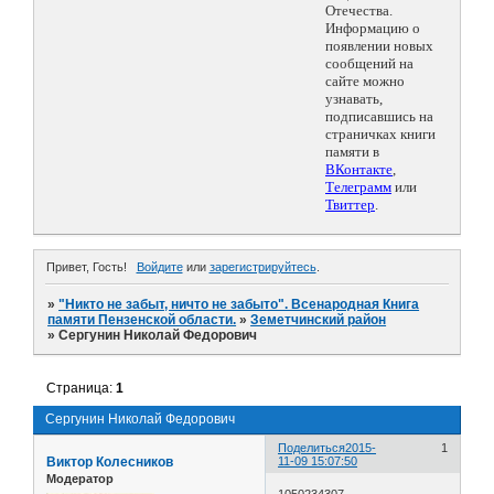
Отечества.
Информацию о
появлении новых
сообщений на
сайте можно
узнавать,
подписавшись на
страничках книги
памяти в
ВКонтакте
,
Телеграмм
или
Твиттер
.
Привет, Гость!
Войдите
или
зарегистрируйтесь
.
»
"Никто не забыт, ничто не забыто". Всенародная Книга
памяти Пензенской области.
»
Земетчинский район
»
Сергунин Николай Федорович
Страница:
1
Сергунин Николай Федорович
Поделиться
2015-
1
Виктор Колесников
11-09 15:07:50
Модератор
1050234307