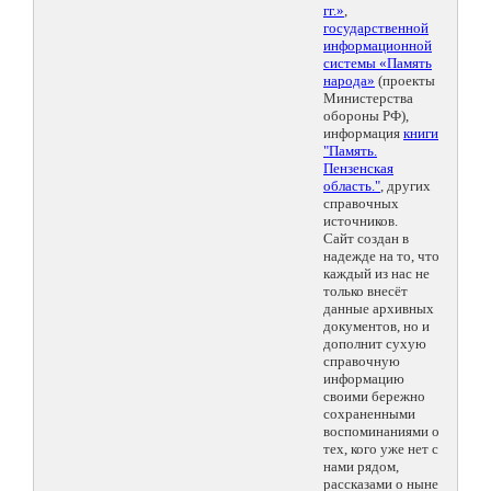
гг.»
,
государственной
информационной
системы «Память
народа»
(проекты
Министерства
обороны РФ),
информация
книги
"Память.
Пензенская
область."
, других
справочных
источников.
Сайт создан в
надежде на то, что
каждый из нас не
только внесёт
данные архивных
документов, но и
дополнит сухую
справочную
информацию
своими бережно
сохраненными
воспоминаниями о
тех, кого уже нет с
нами рядом,
рассказами о ныне