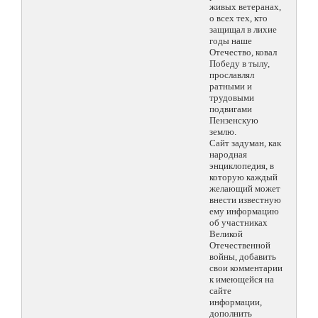
живых ветеранах,
о всех тех, кто
защищал в лихие
годы наше
Отечество, ковал
Победу в тылу,
прославлял
ратными и
трудовыми
подвигами
Пензенскую
землю.
Сайт задуман, как
народная
энциклопедия, в
которую каждый
желающий может
внести известную
ему информацию
об участниках
Великой
Отечественной
войны, добавить
свои комментарии
к имеющейся на
сайте
информации,
дополнить