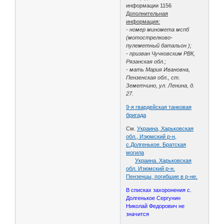
информации 1156
Дополнительная
информация:
- номер миномета мспб
(мотострелково-
пулеметный батальон );
- призван Чучковским РВК,
Рязанская обл.;
- мать Мария Ивановна,
Пензенская обл., ст.
Земетчино, ул. Ленина, д.
27.
9-я гвардейская танковая
бригада
См.
Украина, Харьковская
обл., Изюмский р-н,
с.Долгенькое. Братская
могила
Украина. Харьковская
обл. Изюмский р-н.
Пензенцы, погибшие в р-не.
В списках захоронения с.
Долгенькое Сергунин
Николай Федорович не
значится