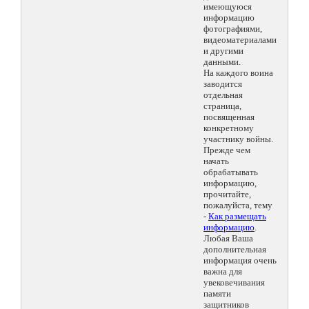
имеющуюся
информацию
фотографиями,
видеоматериалами
и другими
данными.
На каждого воина
заводится
отдельная
страница,
посвященная
конкретному
участнику войны.
Прежде чем
начать
обрабатывать
информацию,
прочитайте,
пожалуйста, тему
-
Как размещать
информацию
.
Любая Ваша
дополнительная
информация очень
важна для
увековечивания
памяти
защитников