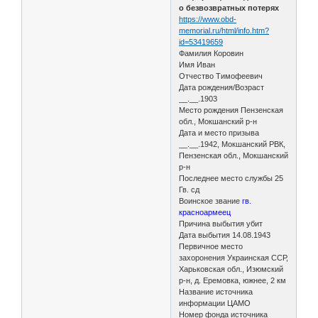
о безвозвратных потерях
https://www.obd-
memorial.ru/html/info.htm?
id=53419659
Фамилия Коровин
Имя Иван
Отчество Тимофеевич
Дата рождения/Возраст
__.__.1903
Место рождения Пензенская
обл., Мокшанский р-н
Дата и место призыва
__.__.1942, Мокшанский РВК,
Пензенская обл., Мокшанский
р-н
Последнее место службы 25
Гв. сд
Воинское звание
гв.
красноармеец
Причина выбытия убит
Дата выбытия 14.08.1943
Первичное место
захоронения Украинская ССР,
Харьковская обл., Изюмский
р-н, д. Еремовка, южнее, 2 км
Название источника
информации ЦАМО
Номер фонда источника