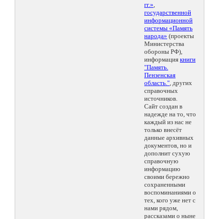
гг.»
,
государственной
информационной
системы «Память
народа»
(проекты
Министерства
обороны РФ),
информация
книги
"Память.
Пензенская
область."
, других
справочных
источников.
Сайт создан в
надежде на то, что
каждый из нас не
только внесёт
данные архивных
документов, но и
дополнит сухую
справочную
информацию
своими бережно
сохраненными
воспоминаниями о
тех, кого уже нет с
нами рядом,
рассказами о ныне