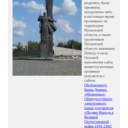
родились, были
призваны,
захоронены либо
в настоящее время
проживают на
территории
Пензенской
области, а также
труженикам
Пензенской
области, ковавшим
Победу в тылу.
Основой
наполнения сайта
являются военные
архивные
документы с
сайтов
Обобщенного
Банка Данных
«Мемориал»
,
Общедоступного
электронного
банка документов
«Подвиг Народа в
Великой
Отечественной
войне 1941-1945