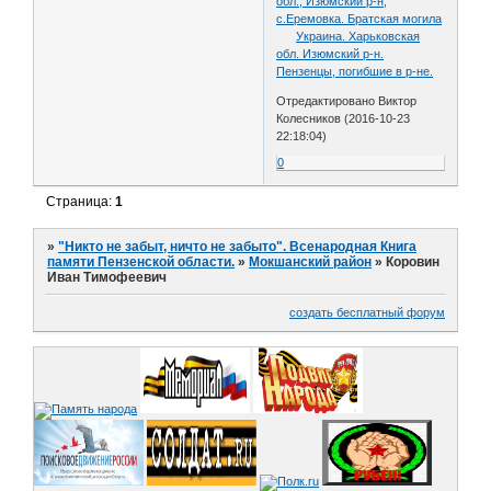
обл., Изюмский р-н,
с.Еремовка. Братская могила
Украина. Харьковская
обл. Изюмский р-н.
Пензенцы, погибшие в р-не.
Отредактировано Виктор
Колесников (2016-10-23
22:18:04)
0
Страница:
1
»
"Никто не забыт, ничто не забыто". Всенародная Книга
памяти Пензенской области.
»
Мокшанский район
»
Коровин
Иван Тимофеевич
создать бесплатный форум