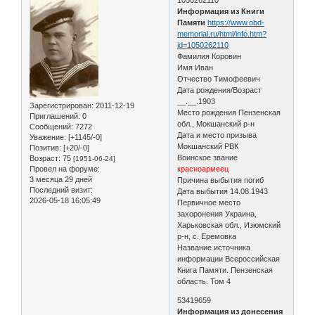
Информация из Книги
Памяти
https://www.obd-
memorial.ru/html/info.htm?
id=1050262110
Фамилия Коровин
Имя Иван
Отчество Тимофеевич
Дата рождения/Возраст
__.__.1903
Зарегистрирован
: 2011-12-19
Место рождения Пензенская
Приглашений:
0
обл., Мокшанский р-н
Сообщений:
7272
Дата и место призыва
Уважение:
[+1145/-0]
Мокшанский РВК
Позитив:
[+20/-0]
Воинское звание
Возраст:
75
[1951-06-24]
Провел на форуме:
красноармеец
3 месяца 29 дней
Причина выбытия погиб
Последний визит:
Дата выбытия 14.08.1943
2026-05-18 16:05:49
Первичное место
захоронения Украина,
Харьковская обл., Изюмский
р-н, с. Еремовка
Название источника
информации Всероссийская
Книга Памяти. Пензенская
область. Том 4
53419659
Информация из донесения