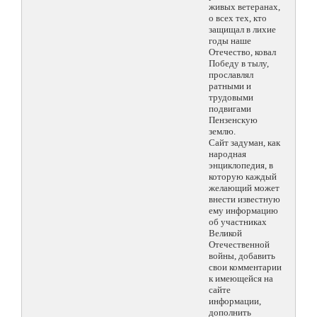
живых ветеранах,
о всех тех, кто
защищал в лихие
годы наше
Отечество, ковал
Победу в тылу,
прославлял
ратными и
трудовыми
подвигами
Пензенскую
землю.
Сайт задуман, как
народная
энциклопедия, в
которую каждый
желающий может
внести известную
ему информацию
об участниках
Великой
Отечественной
войны, добавить
свои комментарии
к имеющейся на
сайте
информации,
дополнить