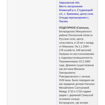
Харьковская обл.
Место захоронения
Изюмский р-н, Студенецкий
с/с, с. Еремовка, центр села
Откуда перезахоронен с.
Пасека
ПОДГОРНОЕ (Свинуха,
Богородское) Мокшанского
района Пензенской области
Русское село, центр
сельсовета, в 18 км к западу
от Мокшана. На 1.1.2004 –
278 хозяйств, 648 жителей.
Названо по местоположению
у подножья возвышенности.
Переименовано 23.2.1960
года. Деревня существовала
как вотчина Михаила
Григорьевича
Ромодановского с начала
XVIII века. Было передано им
как приданое дочери Наталье
Михайловне Салтыковой.
Между 1710 и 1718 годами
рядом с деревней Свинухой
основано сельцо
Богородское, где вскоре