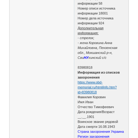
информации 58
Номер описи источника
информации 18001
Номер дела источника
информации 924
Дополнительная
информация:
- стрелок;
- жена Коровина Анна
Михайловна, Пензенская
обл., Мокшанский р-н,
Сви
НУ
хинский с/с
83980818
Информация из списков
захоронения
https://www.obd-
memorial.ru/html/info.htm?
id=83980818
Фамилия Коровин
Имя Иван
Отчество Тимофеевич
Дата рождения/Возраст
__.__.1901
Воинское звание рядовой
Дата смерти 16.08.1943
Страна захоронения Украина
Регион захоронения