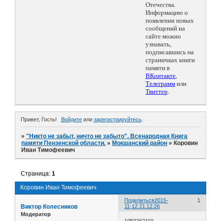
Отечества.
Информацию о
появлении новых
сообщений на
сайте можно
узнавать,
подписавшись на
страничках книги
памяти в
ВКонтакте
,
Телеграмм
или
Твиттер
.
Привет, Гость!
Войдите
или
зарегистрируйтесь
.
»
"Никто не забыт, ничто не забыто". Всенародная Книга
памяти Пензенской области.
»
Мокшанский район
»
Коровин
Иван Тимофеевич
Страница:
1
Коровин Иван Тимофеевич
Поделиться
2015-
1
Виктор Колесников
11-12 21:12:26
Модератор
1050262110