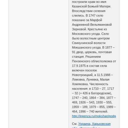
построили храм во имя
Казанской Божьей Матери.
Впоследствии селения
слились. В 1747 село
показано за Марфой
Андреевной Вельяминовой
Зерновой. Крестьяне из
Московского уезда. Село
было волостным центром
Свинухинской волости
Мокшанского уезда. В 1877 –
91 двор, церковь, почтовая
станция. Решением
Пензенского облисполкома от
17.9.1975 в состав села
включен поселок
Новотроицкий, а 11.5.1988 –
Ломовка, Луневка, Малая
Хомяковка. Численность
населения: в 1710 – 27, 1717
– 32 (+ 426 в Богородском),
1747 – 240, 1864 – 384, 1877 –
469, 1926 – 543, 1930 – 555,
1959 – 189, 1979 – 855, 1989 –
464, 1996 – 740 жителей.
http://inpenza.ru/mokshan/podgornoe.p
См.
Украина, Харьковская