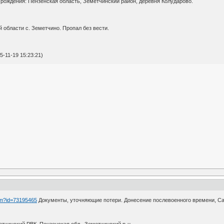
 рождения: Пензенская область, Земетчинский район, деревня Колударово.
й области с. Земетчино. Пропал без вести.
-11-19 15:23:21)
htm?id=73195465
Документы, уточняющие потери. Донесение послевоенного времени, Са