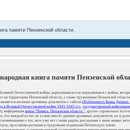
нига памяти Пензенской области.
народная книга памяти Пензенской обл
Великой Отечественной войны, вернувшимся и не вернувшимся с войны, котор
т на территории Пензенской области, а также труженикам Пензенской области
 являются военные архивные документы с сайтов
Обобщенного Банка Данных
а в Великой Отечественной войне 1941-1945 гг.»
,
государственной информаци
), информация
книги "Память. Пензенская область."
, других справочных источ
 то, что каждый из нас не только внесёт данные архивных документов, но и 
оминаниями о тех, кого уже нет с нами рядом, рассказами о ныне живых ветер
в тылу, прославлял ратными и трудовыми подвигами Пензенскую землю.
ая энциклопедия, в которую каждый желающий может внести известную ему и