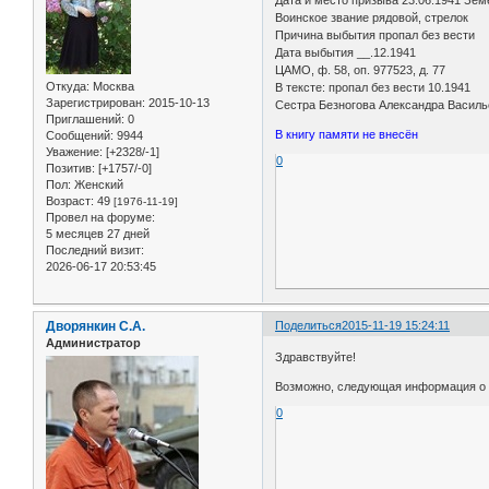
Дата и место призыва 23.06.1941 Зем
Воинское звание рядовой, стрелок
Причина выбытия пропал без вести
Дата выбытия __.12.1941
ЦАМО, ф. 58, оп. 977523, д. 77
Откуда:
Москва
В тексте: пропал без вести 10.1941
Зарегистрирован
: 2015-10-13
Сестра Безногова Александра Василь
Приглашений:
0
В книгу памяти не внесён
Сообщений:
9944
Уважение:
[+2328/-1]
0
Позитив:
[+1757/-0]
Пол:
Женский
Возраст:
49
[1976-11-19]
Провел на форуме:
5 месяцев 27 дней
Последний визит:
2026-06-17 20:53:45
Дворянкин С.А.
Поделиться
2015-11-19 15:24:11
Администратор
Здравствуйте!
Возможно, следующая информация о 
0