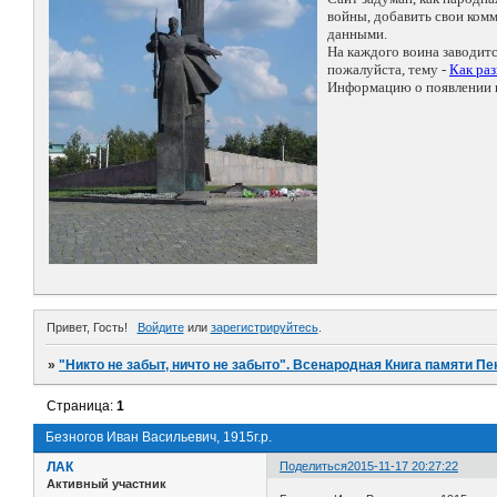
войны, добавить свои ко
данными.
На каждого воина заводит
пожалуйста, тему -
Как ра
Информацию о появлении н
Привет, Гость!
Войдите
или
зарегистрируйтесь
.
»
"Никто не забыт, ничто не забыто". Всенародная Книга памяти Пе
Страница:
1
Безногов Иван Васильевич, 1915г.р.
ЛАК
Поделиться
2015-11-17 20:27:22
Активный участник