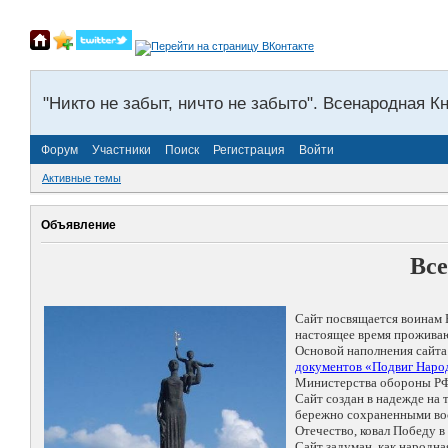
"Никто не забыт, ничто не забыто". Всенародная К
Форум
Участники
Поиск
Регистрация
Войти
Активные темы
Объявление
Все
Сайт посвящается воинам 
настоящее время проживаю
Основой наполнения сайта
документов «Подвиг Народ
Министерства обороны РФ
Сайт создан в надежде на
бережно сохраненными восп
Отечество, ковал Победу 
Сайт задуман, как народн