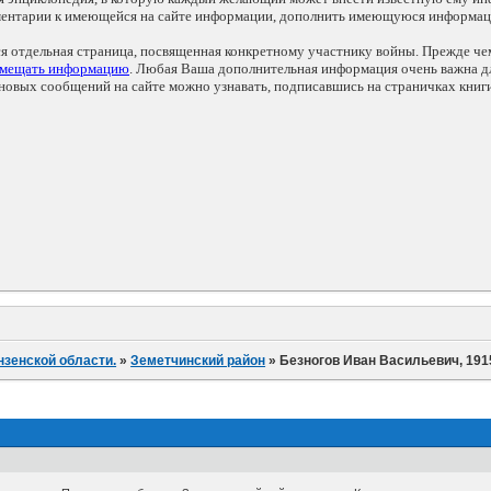
мментарии к имеющейся на сайте информации, дополнить имеющуюся информа
ся отдельная страница, посвященная конкретному участнику войны. Прежде ч
змещать информацию
. Любая Ваша дополнительная информация очень важна дл
овых сообщений на сайте можно узнавать, подписавшись на страничках книг
нзенской области.
»
Земетчинский район
»
Безногов Иван Васильевич, 1915