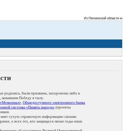
Из Пензенской области на фронты
асти
ые родились, были призваны, захоронены либо в
, ковавшим Победу в тылу.
 «Мемориал»
,
Общедоступного электронного банка
онной системы «Память народа»
(проекты
ников.
дополнит сухую справочную информацию своими
анах, о всех тех, кто защищал в лихие годы наше
нформацию об участниках Великой Отечественной