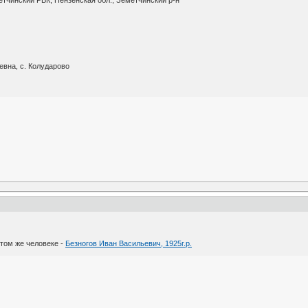
етчинский РВК, Пензенская обл., Земетчинский р-н
евна, с. Колударово
том же человеке -
Безногов Иван Васильевич, 1925г.р.