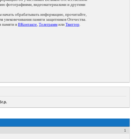
цию фотографиями, видеоматериалами и другими
ем начать обрабатывать информацию, прочитайте,
я увековечивания памяти защитников Отечества.
и памяти в
ВКонтакте
,
Телеграмм
или
Твиттер
.
г.р.
1