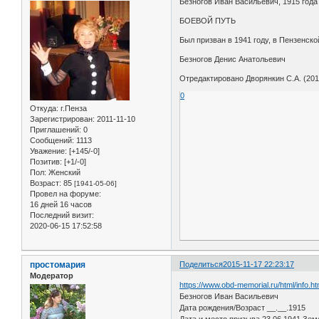
Безногов Иван Васильевич, 1915 года
БОЕВОЙ ПУТЬ
Был призван в 1941 году, в Пензенско
Безногов Денис Анатольевич
Отредактировано Дворянкин С.А. (2015
0
Откуда:
г.Пенза
Зарегистрирован
: 2011-11-10
Приглашений:
0
Сообщений:
1113
Уважение:
[+145/-0]
Позитив:
[+1/-0]
Пол:
Женский
Возраст:
85
[1941-05-06]
Провел на форуме:
16 дней 16 часов
Последний визит:
2020-06-15 17:52:58
простомария
Поделиться
2015-11-17 22:23:17
Модератор
https://www.obd-memorial.ru/html/info.
Безногов Иван Васильевич
Дата рождения/Возраст __.__.1915