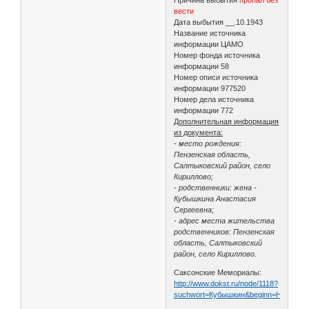
вести
Дата выбытия __.10.1943
Название источника
информации ЦАМО
Номер фонда источника
информации 58
Номер описи источника
информации 977520
Номер дела источника
информации 772
Дополнительная информация
из документа:
- место рождения:
Пензенская область,
Салтыковский район, село
Кириллово;
- родственники: жена -
Кубышкина Анастасия
Сергеевна;
- адрес места жительства
родственников: Пензенская
область, Салтыковский
район, село Кириллово.
Саксонские Мемориалы:
http://www.dokst.ru/node/1118?
suchwort=Кубышкин&beginn=Началь