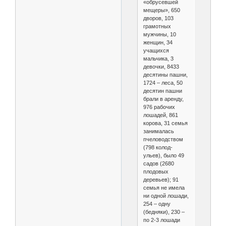
«обрусевшей
мещеры», 650
дворов, 103
грамотных
мужчины, 10
женщин, 34
учащихся
мальчика, 3
девочки, 8433
десятины пашни,
1724 – леса, 50
десятин пашни
брали в аренду,
976 рабочих
лошадей, 861
корова, 31 семья
занималась
пчеловодством
(798 колод-
ульев), было 49
садов (2680
плодовых
деревьев); 91
семья не имела
ни одной лошади,
254 – одну
(бедняки), 230 –
по 2-3 лошади