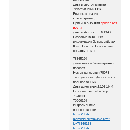
Дата и место призыва
Земетчинский РВК
Воинское звание
красноармеец
Причина выбытия
пропал без
вести
Дата выбытия __.10.1943
Название источника
информации Всероссийская
Книга Памяти. Пензенская
область. Том 4
78565220
Донесения о безвозвратных
потерях
Номер донесения 78973
Тип донесения Донесения о
военнопленных
Дата донесения 22.09.1944
Название части Гл. Упр.
"Смерш"
78566138
Информация о
военнопленном:
https://obd-
memorial.ru/html/info.htm?
id=78566138
https://obd-