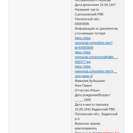
Дата донесения 16.09.1947
Название части
Салтыковский РВК
Пензенской обл.
64093906
Информация из документов,
уточняющих потери:
https://obd-
memorial.ru/html/info.htm?
id=64093906
https://obd-
memorial.ru/memorial/fullim …
000377.jpg
https://obd-
memorial.ru/html/info.htm?i …
amp;page=4
Фамилия Кубышкин
Имя Павел
Отчество Ильич
Дата рождения/Возраст
__.__.1906
Дата и место призыва
10.08.1941 Вадинский РВК,
Пензенская обл., Вадинский
р-н
Воинское звание
красноармеец
Причина выбытия
пропал без