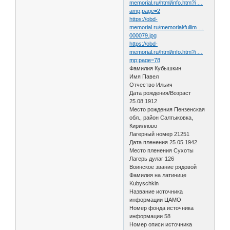
memorial.ru/html/info.htm?i …
amp;page=2
https://obd-
memorial.ru/memorial/fullim …
000079.jpg
https://obd-
memorial.ru/html/info.htm?i …
mp;page=78
Фамилия Кубышкин
Имя Павел
Отчество Ильич
Дата рождения/Возраст
25.08.1912
Место рождения Пензенская
обл., район Салтыковка,
Кириллово
Лагерный номер 21251
Дата пленения 25.05.1942
Место пленения Сухоты
Лагерь дулаг 126
Воинское звание рядовой
Фамилия на латинице
Kubyschkin
Название источника
информации ЦАМО
Номер фонда источника
информации 58
Номер описи источника