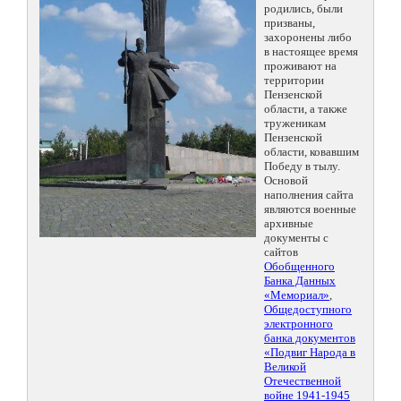
родились, были
призваны,
захоронены либо
в настоящее время
проживают на
территории
Пензенской
области, а также
труженикам
Пензенской
области, ковавшим
Победу в тылу.
Основой
наполнения сайта
являются военные
архивные
документы с
сайтов
Обобщенного
Банка Данных
«Мемориал»
,
Общедоступного
электронного
банка документов
«Подвиг Народа в
Великой
Отечественной
войне 1941-1945