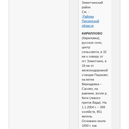
Земетчинский
район.
См. :
,Районы
Пензенской
области
КИРИЛЛОВО
(Кириловка),
русское село,
центр
сельсовета, в 32
км к северу от
пгт Земетчино, в
18 км от
железнодорожной
станции Пашково
на ветке
Вернадовка –
Сасово, на
равнине, возле р.
Кити (левого
приток Вада). На
1.1.2004 г. – 399
хозяйств, 851
житель.
Основано около
1650 г. как