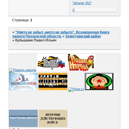
"Шталаг 352"
0
Страница:
1
»
"Никто не забыт, ничто не забыто". Всенародная Книга
памяти Пензенской области.
»
Земетчинский район
»
Кубышкин Павел Ильич