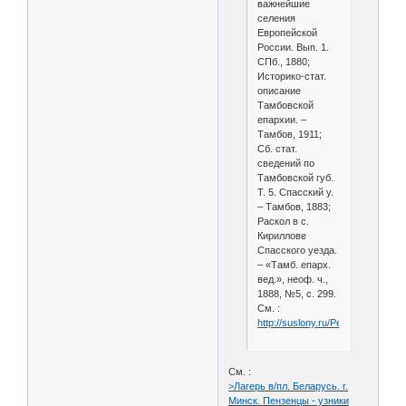
важнейшие
селения
Европейской
России. Вып. 1.
СПб., 1880;
Историко-стат.
описание
Тамбовской
епархии. –
Тамбов, 1911;
Сб. стат.
сведений по
Тамбовской губ.
Т. 5. Спасский у.
– Тамбов, 1883;
Раскол в с.
Кириллове
Спасского уезда.
– «Тамб. епарх.
вед.», неоф. ч.,
1888, №5, с. 299.
См. :
http://suslony.ru/Penzagebiet/ze
См. :
>Лагерь в/пл. Беларусь. г.
Минск. Пензенцы - узники