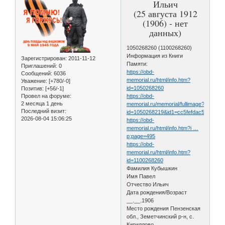
Ильич
(25 августа 1912
(1906) - нет
данных)
1050268260 (1100268260)
Информация из Книги
Зарегистрирован
: 2011-11-12
Памяти:
Приглашений:
0
https://obd-
Сообщений:
6036
memorial.ru/html/info.htm?
Уважение:
[+780/-0]
id=1050268260
Позитив:
[+56/-1]
Провел на форуме:
https://obd-
2 месяца 1 день
memorial.ru/memorial/fullimage?
Последний визит:
id=1050268219&id1=cc5fefdac5c62a3
2026-08-04 15:06:25
https://obd-
memorial.ru/html/info.htm?i …
p;page=495
https://obd-
memorial.ru/html/info.htm?
id=1100268260
Фамилия Кубышкин
Имя Павел
Отчество Ильич
Дата рождения/Возраст
__.__.1906
Место рождения Пензенская
обл., Земетчинский р-н, с.
Кириллово