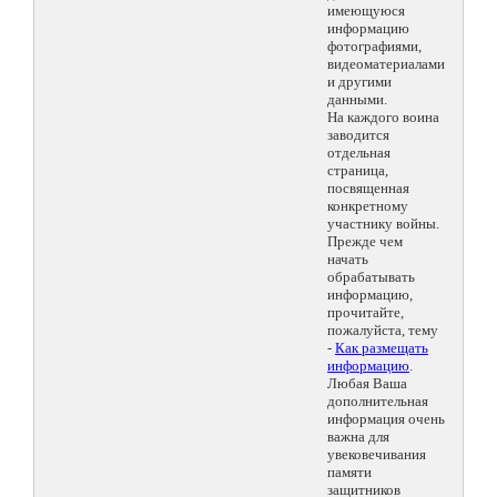
имеющуюся
информацию
фотографиями,
видеоматериалами
и другими
данными.
На каждого воина
заводится
отдельная
страница,
посвященная
конкретному
участнику войны.
Прежде чем
начать
обрабатывать
информацию,
прочитайте,
пожалуйста, тему
-
Как размещать
информацию
.
Любая Ваша
дополнительная
информация очень
важна для
увековечивания
памяти
защитников