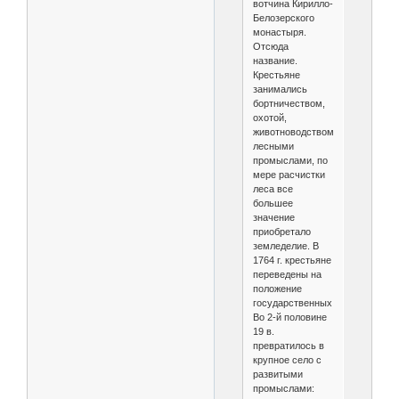
вотчина Кирилло-
Белозерского
монастыря.
Отсюда
название.
Крестьяне
занимались
бортничеством,
охотой,
животноводством,
лесными
промыслами, по
мере расчистки
леса все
большее
значение
приобретало
земледелие. В
1764 г. крестьяне
переведены на
положение
государственных.
Во 2-й половине
19 в.
превратилось в
крупное село с
развитыми
промыслами: