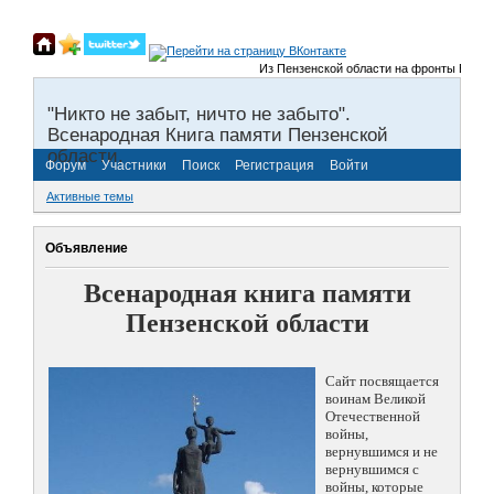
Из Пензенской области на фронты Великой От
"Никто не забыт, ничто не забыто".
Всенародная Книга памяти Пензенской
области.
Форум
Участники
Поиск
Регистрация
Войти
Активные темы
Объявление
Всенародная книга памяти
Пензенской области
Сайт посвящается
воинам Великой
Отечественной
войны,
вернувшимся и не
вернувшимся с
войны, которые