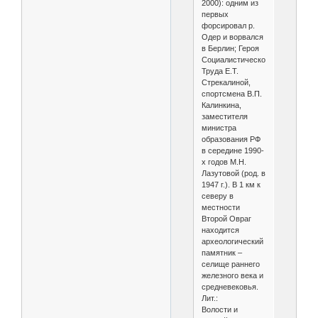
2000): одним из
первых
форсировал р.
Одер и ворвался
в Берлин; Героя
Социалистического
Труда Е.Т.
Стрекалиной,
спортсмена В.П.
Калинкина,
заместителя
министра
образования РФ
в середине 1990-
х годов М.Н.
Лазутовой (род. в
1947 г.). В 1 км к
северу в
местности
Второй Овраг
находится
археологический
памятник –
селище раннего
железного века и
средневековья.
Лит.:
Волости и