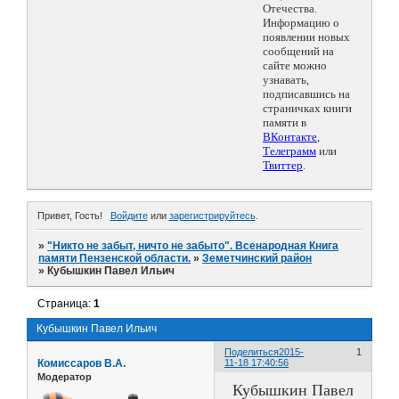
Отечества.
Информацию о
появлении новых
сообщений на
сайте можно
узнавать,
подписавшись на
страничках книги
памяти в
ВКонтакте
,
Телеграмм
или
Твиттер
.
Привет, Гость!
Войдите
или
зарегистрируйтесь
.
»
"Никто не забыт, ничто не забыто". Всенародная Книга
памяти Пензенской области.
»
Земетчинский район
»
Кубышкин Павел Ильич
Страница:
1
Кубышкин Павел Ильич
Поделиться
2015-
1
Комиссаров В.А.
11-18 17:40:56
Модератор
Кубышкин Павел