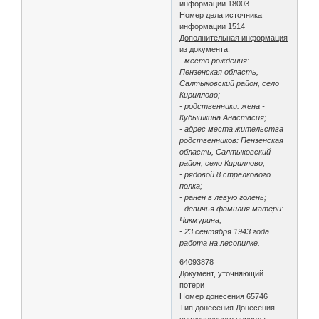
информации 18003
Номер дела источника
информации 1514
Дополнительная информация
из документа:
- место рождения:
Пензенская область,
Салтыковский район, село
Кириллово;
- родственники: жена -
Кубышкина Анастасия;
- адрес места жительства
родственников: Пензенская
область, Салтыковский
район, село Кириллово;
- рядовой 8 стрелкового
полка;
- ранен в левую голень;
- девичья фамилия матери:
Чикмурина;
- 23 сентября 1943 года
работа на лесопилке.
64093878
Документ, уточняющий
потери
Номер донесения 65746
Тип донесения Донесения
послевоенного периода