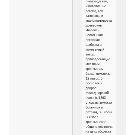
пчеловодство,
изготовление
рогожи, кож,
заготовка и
транспортировка
древесины.
Имелись:
небольшая
рогожная
фабрика и
кожевенный
завод,
принадлежащие
местным
крестьянам;
базар, ярмарка,
12 лавок, 5
постоялых
дворов,
фельдшерский
пункт (к 1893 г.
открыты земская
больница и
аптека), 3 школы.
В 1882 г.
крестьянская
община состояла
из двух обществ