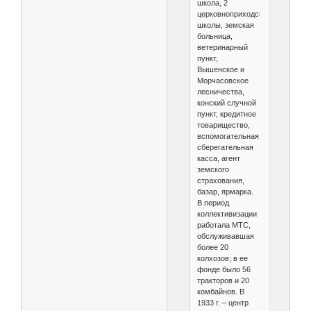
школа, 2
церковноприходские
школы, земская
больница,
ветеринарный
пункт,
Вышенское и
Морчасовское
лесничества,
конский случной
пункт, кредитное
товарищество,
вспомогательная
сберегательная
касса, агент
земского
страхования,
базар, ярмарка.
В период
коллективизации
работала МТС,
обслуживавшая
более 20
колхозов; в ее
фонде было 56
тракторов и 20
комбайнов. В
1933 г. – центр