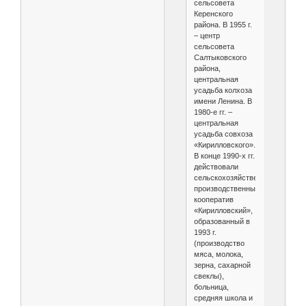
сельсовета
Керенского
района. В 1955 г.
– центр
сельсовета
Салтыковского
района,
центральная
усадьба колхоза
имени Ленина. В
1980-е гг. –
центральная
усадьба совхоза
«Кирилловского».
В конце 1990-х гг.
действовали
сельскохозяйственный
производственный
кооператив
«Кирилловский»,
образованный в
1993 г.
(производство
мяса, молока,
зерна, сахарной
свеклы),
больница,
средняя школа и