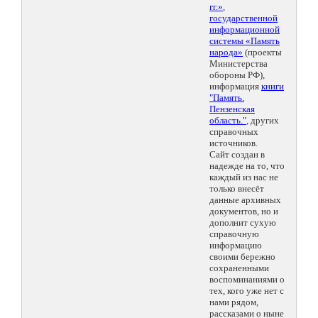
гг.»
,
государственной
информационной
системы «Память
народа»
(проекты
Министерства
обороны РФ),
информация
книги
"Память.
Пензенская
область."
, других
справочных
источников.
Сайт создан в
надежде на то, что
каждый из нас не
только внесёт
данные архивных
документов, но и
дополнит сухую
справочную
информацию
своими бережно
сохраненными
воспоминаниями о
тех, кого уже нет с
нами рядом,
рассказами о ныне