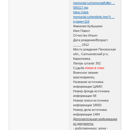
memorial.ru/memorial/fullim …
000117.jpg
https://obd-
memorial.ru/html/info.htm?i …
p;page=116
Фамилия Кубышкин
Имя Павел
Отчество Ильич
Дата рождения/Возраст
__.__.1912
Место рождения Пензенская
обл., Салтыковский р-н,
Кирилловка
Лагерь шталаг 352
Судьба
попал в плен
Воинское звание
красноармеец
Название источника
информации ЦАМО
Номер фонда источника
информации 58
Номер описи источника
информации 18002
Номер дела источника
информации 1484
Дополнительная информация
из документа:
- родственники: жена -