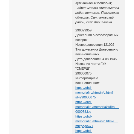
Кубышкина Анастасия;
- адрес места жительства
родственников: Пензенская
область, Салтыковский
район, село Кирилловка.
290029959
Донесения о безвозвратных
потерях
Номер донесения 121002
Тип донесения Донесения о
военнопленных
Дата донесения 04.08.1945
Название части ГУК
"СМЕРШ"
290030075
Информация о
военнопленном:
https://obd-
memorial.ru/html/info.htm?
id=290030075
https://obd-
memorial.ru/memorial/fullim …
000078.jpg
https://obd-
memorial.ru/html/info.htm?i …
mp;page=77
https://obd-