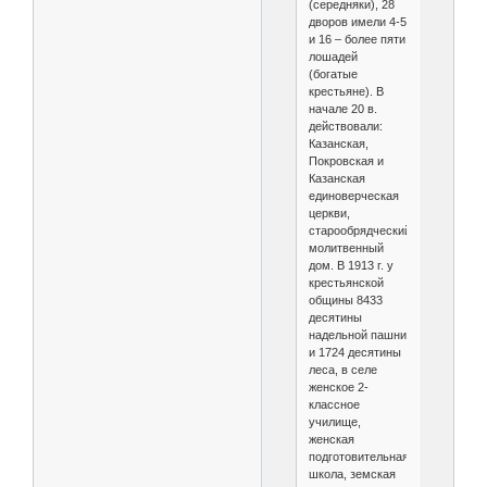
(середняки), 28
дворов имели 4-5
и 16 – более пяти
лошадей
(богатые
крестьяне). В
начале 20 в.
действовали:
Казанская,
Покровская и
Казанская
единоверческая
церкви,
старообрядческий
молитвенный
дом. В 1913 г. у
крестьянской
общины 8433
десятины
надельной пашни
и 1724 десятины
леса, в селе
женское 2-
классное
училище,
женская
подготовительная
школа, земская