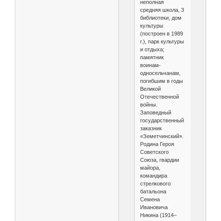
неполная
средняя школа, 3
библиотеки, дом
культуры
(построен в 1989
г.), парк культуры
и отдыха;
памятник
воинам-
односельчанам,
погибшим в годы
Великой
Отечественной
войны.
Заповедный
государственный
заказник
«Земетчинский».
Родина Героя
Советского
Союза, гвардии
майора,
командира
стрелкового
батальона
Семена
Ивановича
Никина (1914–