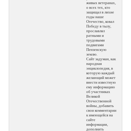
живых ветеранах,
о всех тех, кто
защищал в лихие
годы наше
Отечество, ковал
Победу в тылу,
прославлял
ратными и
трудовыми
подвигами
Пензенскую
землю.
Сайт задуман, как
народная
энциклопедия, в
которую каждый
желающий может
внести известную
ему информацию
об участниках
Великой
Отечественной
войны, добавить
свои комментарии
к имеющейся на
сайте
информации,
дополнить