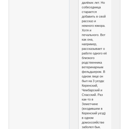
далёких лет. Но
собеседница
старается
добавить в свой
рассказ и
немного юмора.
Хотя и
печального. Вот
как она,
например,
рассказывает о
работе одного её
близкого
родственника
ветеринарным
фельдшером. В
одном лице он
был на 3 уезда:
Керенский,
Чембарский и
Спасский. Раз
как-то в
Земетчине
(входившем в
Керенский уезд)
в одном
домохозяйстве
заболел бык.