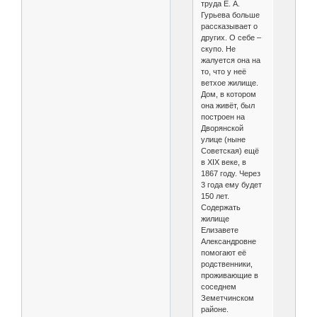
труда Е. А.
Гурьева больше
рассказывает о
других. О себе –
скупо. Не
жалуется она на
то, что у неё
ветхое жилище.
Дом, в котором
она живёт, был
построен на
Дворянской
улице (ныне
Советская) ещё
в XIX веке, в
1867 году. Через
3 года ему будет
150 лет.
Содержать
жилище
Елизавете
Александровне
помогают её
родственники,
проживающие в
соседнем
Земетчинском
районе.