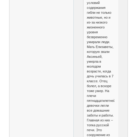
условий
содержания
гибли не только
животные, но и
из-за низкого
жизненного
уровня
безвременно
умирали люди.
Мать Елизаветы,
которую звали
Аксиньей,
умерла в
молодом
возрасте, когда
дочь училась в 7
классе. Отец
болел, а вскоре
тоже умер. На
плечи
пятнадцатилетней
девочки легли
все домашние
заботы и работы.
Главная из них –
топка русской
печи. Это
сооружение из