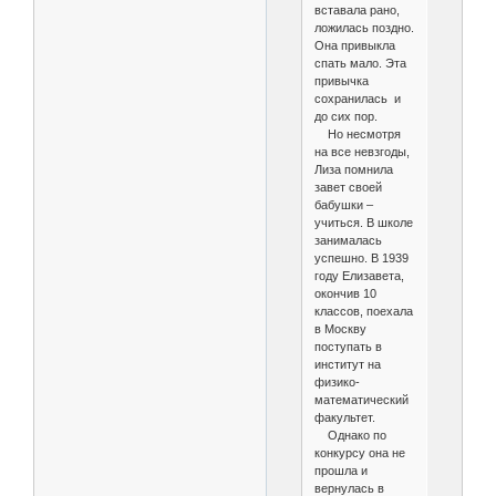
вставала рано,
ложилась поздно.
Она привыкла
спать мало. Эта
привычка
сохранилась и
до сих пор.
Но несмотря
на все невзгоды,
Лиза помнила
завет своей
бабушки –
учиться. В школе
занималась
успешно. В 1939
году Елизавета,
окончив 10
классов, поехала
в Москву
поступать в
институт на
физико-
математический
факультет.
Однако по
конкурсу она не
прошла и
вернулась в