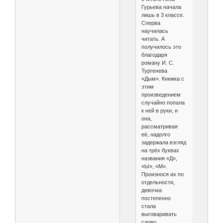
Гурьева начала
лишь в 3 классе.
Сперва
научилась
читать. А
получилось это
благодаря
роману И. С.
Тургенева
«Дым». Книжка с
этим
произведением
случайно попала
к ней в руки, и
она,
рассматривая
её, надолго
задержала взгляд
на трёх буквах
названия «Д»,
«Ы», «М».
Произнося их по
отдельности,
девочка
постепенно
стала
выговаривать
слово