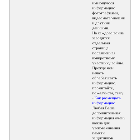
имеющуюся
информацию
фотографиями,
видеоматериалами
и другими
данными.
На каждого воина
заводится
отдельная
страница,
посвященная
конкретному
участнику войны.
Прежде чем
начать
обрабатывать
информацию,
прочитайте,
пожалуйста, тему
-
Как размещать
информацию
.
Любая Ваша
дополнительная
информация очень
важна для
увековечивания
памяти
защитников