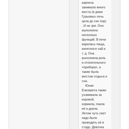
кирпича
занимало много
места (в доме
Гурьевых печь
цела до сих пор)
. И не зря. Оно
выполняло
несколько
функций. В печи
варилась пища,
кипятился чай и
т. д. Она
выполняла роль
и отопительного
«прибора», а
также была
местом отдыха и
сна.
Юная
Елизавета также
ухаживала за
коровой,
кормила, поила
её и доила.
Летом чуть свет
надо было
проводить её в
стадо. Девочка