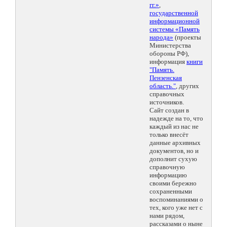
гг.»
,
государственной
информационной
системы «Память
народа»
(проекты
Министерства
обороны РФ),
информация
книги
"Память.
Пензенская
область."
, других
справочных
источников.
Сайт создан в
надежде на то, что
каждый из нас не
только внесёт
данные архивных
документов, но и
дополнит сухую
справочную
информацию
своими бережно
сохраненными
воспоминаниями о
тех, кого уже нет с
нами рядом,
рассказами о ныне