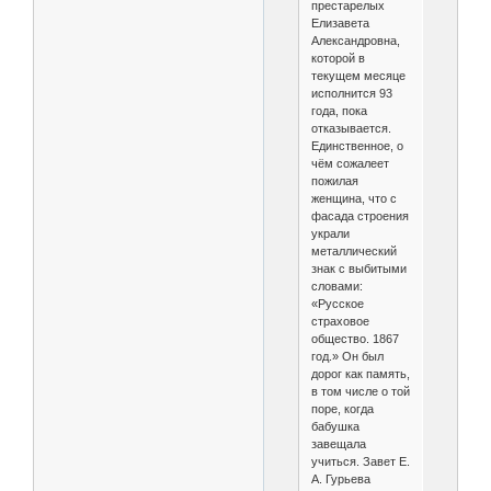
престарелых
Елизавета
Александровна,
которой в
текущем месяце
исполнится 93
года, пока
отказывается.
Единственное, о
чём сожалеет
пожилая
женщина, что с
фасада строения
украли
металлический
знак с выбитыми
словами:
«Русское
страховое
общество. 1867
год.» Он был
дорог как память,
в том числе о той
поре, когда
бабушка
завещала
учиться. Завет Е.
А. Гурьева