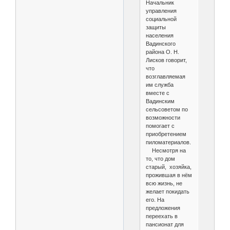
Начальник
управления
социальной
защиты
населения
Вадинского
района О. Н.
Лисков говорит,
что
возглавляемая
им служба
вместе с
Вадинским
сельсоветом по
возможности
помогает с
приобретением
пиломатериалов.
Несмотря на
то, что дом
старый, хозяйка,
прожившая в нём
всю жизнь, не
желает покидать
его. На
предложения
переехать в
пансионат для