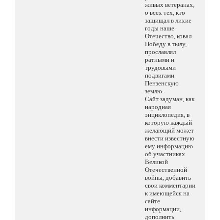
живых ветеранах,
о всех тех, кто
защищал в лихие
годы наше
Отечество, ковал
Победу в тылу,
прославлял
ратными и
трудовыми
подвигами
Пензенскую
землю.
Сайт задуман, как
народная
энциклопедия, в
которую каждый
желающий может
внести известную
ему информацию
об участниках
Великой
Отечественной
войны, добавить
свои комментарии
к имеющейся на
сайте
информации,
дополнить