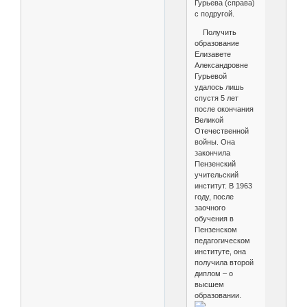
Гурьева (справа)
с подругой.
Получить
образование
Елизавете
Александровне
Гурьевой
удалось лишь
спустя 5 лет
после окончания
Великой
Отечественной
войны. Она
закончила
Пензенский
учительский
институт. В 1963
году, после
заочного
обучения в
Пензенском
педагогическом
институте, она
получила второй
диплом – о
высшем
образовании.