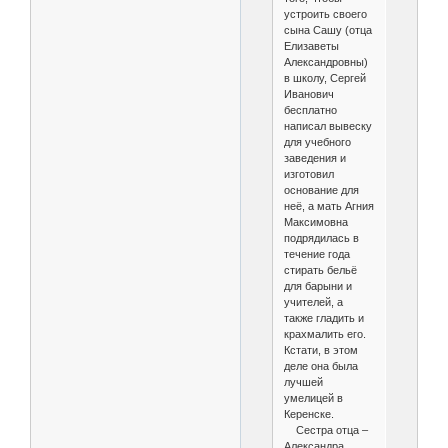
устроить своего
сына Сашу (отца
Елизаветы
Александровны)
в школу, Сергей
Иванович
бесплатно
написал вывеску
для учебного
заведения и
изготовил
основание для
неё, а мать Агния
Максимовна
подрядилась в
течение года
стирать бельё
для барыни и
учителей, а
также гладить и
крахмалить его.
Кстати, в этом
деле она была
лучшей
умелицей в
Керенске.
Сестра отца –
Александра