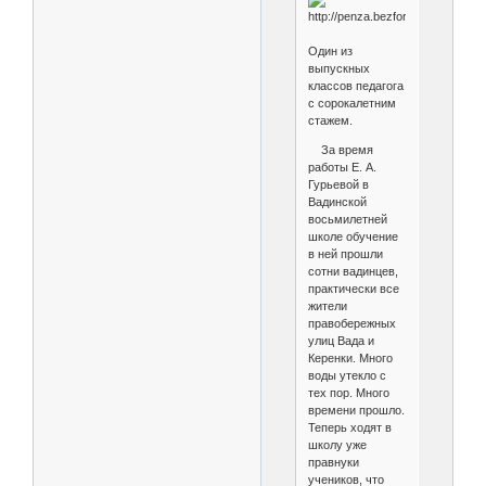
Один из
выпускных
классов педагога
с сорокалетним
стажем.
За время
работы Е. А.
Гурьевой в
Вадинской
восьмилетней
школе обучение
в ней прошли
сотни вадинцев,
практически все
жители
правобережных
улиц Вада и
Керенки. Много
воды утекло с
тех пор. Много
времени прошло.
Теперь ходят в
школу уже
правнуки
учеников, что