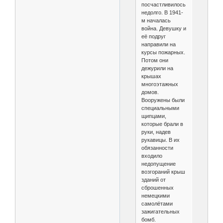
посчастливилось
недолго. В 1941-
м началась
война. Девушку и
её подруг
направили на
курсы пожарных.
Потом они
дежурили на
крышах
многоэтажных
домов.
Вооружены были
специальными
щипцами,
которые брали в
руки, надев
рукавицы. В их
обязанности
входило
недопущение
возгораний крыш
зданий от
сброшенных
немецкими
самолётами
зажигательных
бомб.