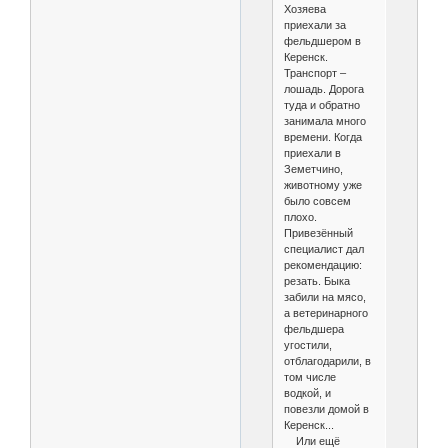
Хозяева
приехали за
фельдшером в
Керенск.
Транспорт –
лошадь. Дорога
туда и обратно
занимала много
времени. Когда
приехали в
Земетчино,
животному уже
было совсем
плохо.
Привезённый
специалист дал
рекомендацию:
резать. Быка
забили на мясо,
а ветеринарного
фельдшера
угостили,
отблагодарили, в
том числе
водкой, и
повезли домой в
Керенск...
Или ещё