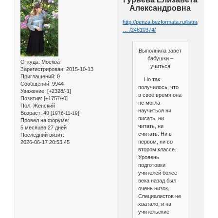
Александровна
http://penza.bezformata.ru/listnews/vip
… /24810374/
Выполнила завет
бабушки –
Откуда:
Москва
учиться
Зарегистрирован
: 2015-10-13
Приглашений:
0
Но так
Сообщений:
9944
получилось, что
Уважение:
[+2328/-1]
в своё время она
Позитив:
[+1757/-0]
не могла
Пол:
Женский
научиться ни
Возраст:
49
[1976-11-19]
писать, ни
Провел на форуме:
читать, ни
5 месяцев 27 дней
считать. Ни в
Последний визит:
первом, ни во
2026-06-17 20:53:45
втором классе.
Уровень
подготовки
учителей более
века назад был
очень низок.
Специалистов не
хватало, и на
учительские