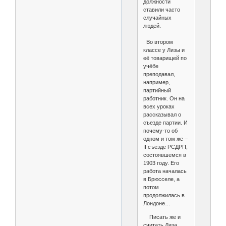
должности
ставили часто
случайных
людей.
Во втором
классе у Лизы и
её товарищей по
учёбе
преподавал,
например,
партийный
работник. Он на
всех уроках
рассказывал о
съезде партии. И
почему-то об
одном и том же –
II съезде РСДРП,
состоявшемся в
1903 году. Его
работа началась
в Брюсселе, а
потом
продолжилась в
Лондоне…
Писать же и
считать Лиза