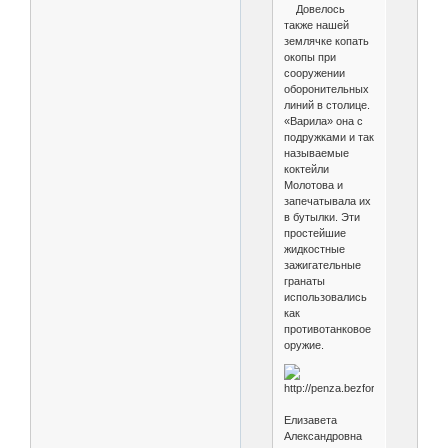
Довелось
также нашей
землячке копать
окопы при
сооружении
оборонительных
линий в столице.
«Варила» она с
подружками и так
называемые
коктейли
Молотова и
запечатывала их
в бутылки. Эти
простейшие
жидкостные
зажигательные
гранаты
использовались
как
противотанковое
оружие.
Елизавета
Александровна