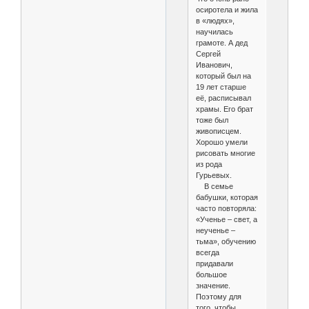
осиротела и жила
в «людях»,
научилась
грамоте. А дед
Сергей
Иванович,
который был на
19 лет старше
её, расписывал
храмы. Его брат
тоже был
живописцем.
Хорошо умели
рисовать многие
из рода
Гурьевых.
В семье
бабушки, которая
часто повторяла:
«Ученье – свет, а
неученье –
тьма», обучению
всегда
придавали
большое
значение.
Поэтому для
того, чтобы