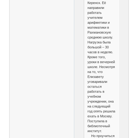
Керенск. Её
направили
работать
учителем
арифметики и
математики в
Рахмановскую
среднюю школу.
Нагрузка была
большой – 30
часов в неделю.
Кроме того,
уроки в вечерней
школе. Несмотря
на то, что
Елизавету
уговаривали
остаться
работать в
учебном
учреждении, она
на следующий
год опять решила
ехать в Москву.
Поступила в
библиотечный
институт.
Но проучиться