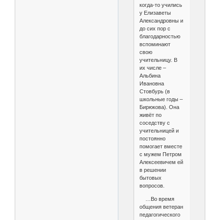
когда-то учились
у Елизаветы
Александровны и
до сих пор с
благодарностью
вспоминают
свою
учительницу. В
их числе –
Альбина
Ивановна
Стовбурь (в
школьные годы –
Бирюкова). Она
живёт по
соседству с
учительницей и
постоянно
помогает вместе
с мужем Петром
Алексеевичем ей
в решении
бытовых
вопросов.
…Во время
общения ветеран
педагогического