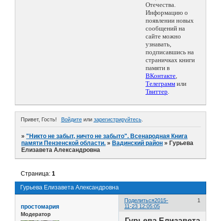
Отечества.
Информацию о
появлении новых
сообщений на
сайте можно
узнавать,
подписавшись на
страничках книги
памяти в
ВКонтакте
,
Телеграмм
или
Твиттер
.
Привет, Гость!
Войдите
или
зарегистрируйтесь
.
»
"Никто не забыт, ничто не забыто". Всенародная Книга
памяти Пензенской области.
»
Вадинский район
»
Гурьева
Елизавета Александровна
Страница:
1
Гурьева Елизавета Александровна
Поделиться
2015-
1
простомария
11-23 12:05:05
Модератор
Гурьева Елизавета