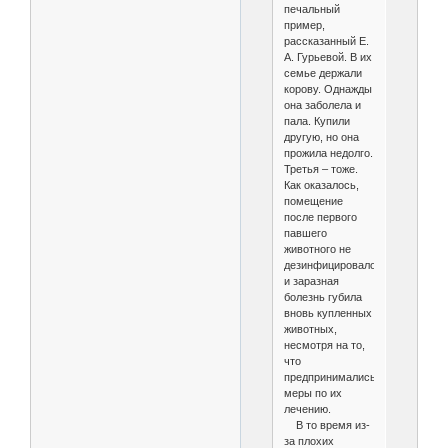
печальный
пример,
рассказанный Е.
А. Гурьевой. В их
семье держали
корову. Однажды
она заболела и
пала. Купили
другую, но она
прожила недолго.
Третья – тоже.
Как оказалось,
помещение
после первого
павшего
животного не
дезинфицировалось
и заразная
болезнь губила
вновь купленных
животных,
несмотря на то,
что
предпринимались
меры по их
лечению.
В то время из-
за плохих