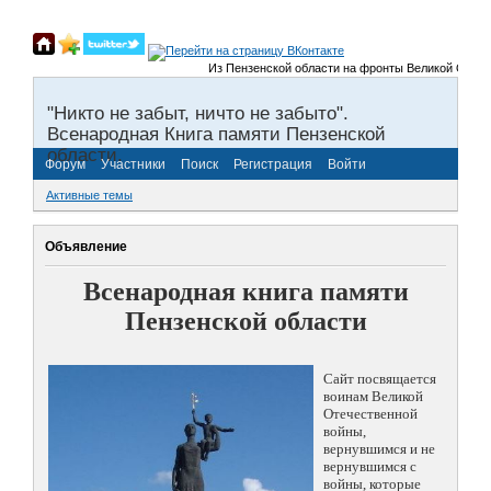
Из Пензенской области на фронты Великой Отечествен
"Никто не забыт, ничто не забыто".
Всенародная Книга памяти Пензенской
области.
Форум
Участники
Поиск
Регистрация
Войти
Активные темы
Объявление
Всенародная книга памяти
Пензенской области
Сайт посвящается
воинам Великой
Отечественной
войны,
вернувшимся и не
вернувшимся с
войны, которые