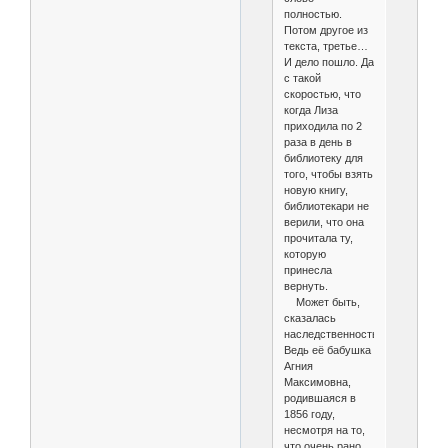
полностью.
Потом другое из
текста, третье…
И дело пошло. Да
с такой
скоростью, что
когда Лиза
приходила по 2
раза в день в
библиотеку для
того, чтобы взять
новую книгу,
библиотекари не
верили, что она
прочитала ту,
которую
принесла
вернуть.
Может быть,
сказалась
наследственность.
Ведь её бабушка
Агния
Максимовна,
родившаяся в
1856 году,
несмотря на то,
что очень рано