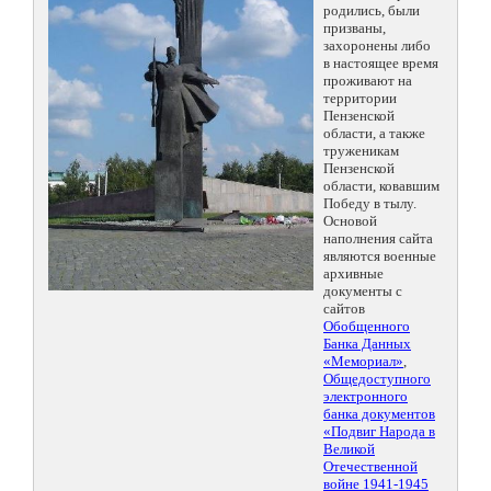
родились, были
призваны,
захоронены либо
в настоящее время
проживают на
территории
Пензенской
области, а также
труженикам
Пензенской
области, ковавшим
Победу в тылу.
Основой
наполнения сайта
являются военные
архивные
документы с
сайтов
Обобщенного
Банка Данных
«Мемориал»
,
Общедоступного
электронного
банка документов
«Подвиг Народа в
Великой
Отечественной
войне 1941-1945