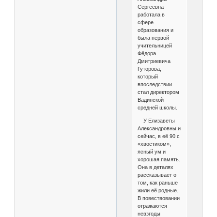
Сергеевна
работала в
сфере
образования и
была первой
учительницей
Фёдора
Дмитриевича
Гуторова,
который
впоследствии
стал директором
Вадинской
средней школы.
У Елизаветы
Александровны и
сейчас, в её 90 с
«хвостиком»,
ясный ум и
хорошая память.
Она в деталях
рассказывает о
том, как раньше
жили её родные.
В повествовании
отражаются
невзгоды