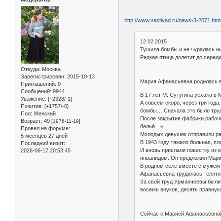
http://www.vestivad.ru/news-3-2071.htm
12.02.2015
Тушила бомбы и не чуралась н
Редкая птица долетит до серед
Откуда:
Москва
Зарегистрирован
: 2015-10-13
Мария Афанасьевна родилась в
Приглашений:
0
Сообщений:
9944
В 17 лет М. Сутугина уехала в
Уважение:
[+2328/-1]
А совсем скоро, через три год
Позитив:
[+1757/-0]
бомбы… Сначала это было трудн
Пол:
Женский
После закрытия фабрики рабочи
Возраст:
49
[1976-11-19]
бельё…».
Провел на форуме:
Молодых девушек отправили раз
5 месяцев 27 дней
В 1943 году тяжело больная, п
Последний визит:
И вновь прислали повестку из
2026-06-17 20:53:45
инвалидом. Он предложил Марии
В родном селе вместе с мужем
Афанасьевна трудилась телятни
За свой труд Урманчеевы были 
восемь внуков, десять правнуко
Сейчас с Марией Афанасьевной