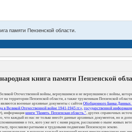
нига памяти Пензенской области.
народная книга памяти Пензенской обл
Великой Отечественной войны, вернувшимся и не вернувшимся с войны, котор
т на территории Пензенской области, а также труженикам Пензенской области
 являются военные архивные документы с сайтов
Обобщенного Банка Данных
а в Великой Отечественной войне 1941-1945 гг.»
,
государственной информаци
), информация
книги "Память. Пензенская область."
, других справочных источ
 то, что каждый из нас не только внесёт данные архивных документов, но и 
оминаниями о тех, кого уже нет с нами рядом, рассказами о ныне живых ветер
в тылу, прославлял ратными и трудовыми подвигами Пензенскую землю.
ая энциклопедия, в которую каждый желающий может внести известную ему и