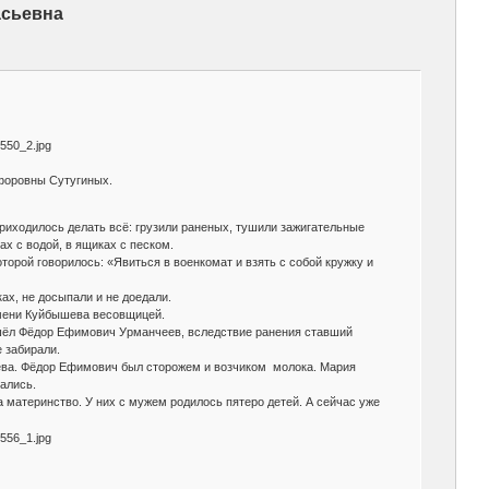
асьевна
форовны Сутугиных.
риходилось делать всё: грузили раненых, тушили зажигательные
х с водой, в ящиках с песком.
орой говорилось: «Явиться в военкомат и взять с собой кружку и
ах, не досыпали и не доедали.
имени Куйбышева весовщицей.
ишёл Фёдор Ефимович Урманчеев, вследствие ранения ставший
 забирали.
шева. Фёдор Ефимович был сторожем и возчиком молока. Мария
ались.
материнство. У них с мужем родилось пятеро детей. А сейчас уже