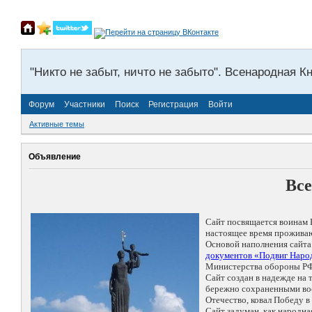
"Никто не забыт, ничто не забыто". Всенародная К
Форум
Участники
Поиск
Регистрация
Войти
Активные темы
Объявление
Все
Сайт посвящается воинам 
настоящее время проживаю
Основой наполнения сайта
документов «Подвиг Народ
Министерства обороны РФ
Сайт создан в надежде на
бережно сохраненными восп
Отечество, ковал Победу 
Сайт задуман, как народн