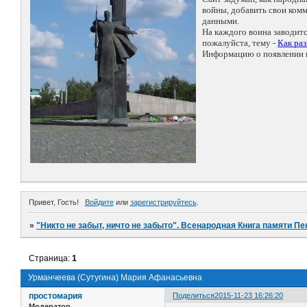
войны, добавить свои ко
данными.
На каждого воина заводит
пожалуйста, тему -
Как ра
Информацию о появлении н
Привет, Гость!
Войдите
или
зарегистрируйтесь
.
»
"Никто не забыт, ничто не забыто". Всенародная Книга памяти Пе
Страница:
1
Урманчеева (Сутугина) Мария Афанасьевна
простомария
Поделиться
2015-11-23 16:26:20
Модератор