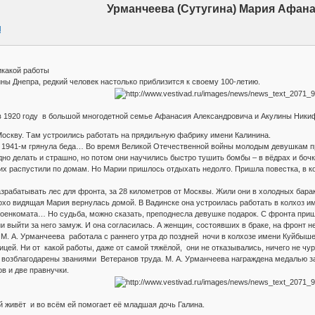
Урманчеева (Сутугина) Мария Афан
l
икакой работы
ины Днепра, редкий человек настолько приблизится к своему 100-летию.
 1920 году в большой многодетной семье Афанасия Александровича и Акулины Ники
 Москву. Там устроились работать на прядильную фабрику имени Калинина.
а, 1941-м грянула беда… Во время Великой Отечественной войны молодым девушкам п
о делать и страшно, но потом они научились быстро тушить бомбы – в вёдрах и бочка
х распустили по домам. Но Марии пришлось отдыхать недолго. Пришла повестка, в кот
рабатывать лес для фронта, за 28 километров от Москвы. Жили они в холодных барак
лохо видящая Мария вернулась домой. В Вадинске она устроилась работать в колхоз 
 военкомата… Но судьба, можно сказать, преподнесла девушке подарок. С фронта пр
 выйти за него замуж. И она согласилась. А женщин, состоявших в браке, на фронт не
 М. А. Урманчеева работала с раннего утра до поздней ночи в колхозе имени Куйбы
цей. Ни от какой работы, даже от самой тяжёлой, они не отказывались, ничего не чур
возблагодарены званиями Ветеранов труда. М. А. Урманчеева награждена медалью за 
в и две правнучки.
 живёт и во всём ей помогает её младшая дочь Галина.