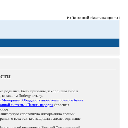
Из Пензенской области на фронты Великой 
асти
ые родились, были призваны, захоронены либо в
, ковавшим Победу в тылу.
 «Мемориал»
,
Общедоступного электронного банка
онной системы «Память народа»
(проекты
ников.
дополнит сухую справочную информацию своими
анах, о всех тех, кто защищал в лихие годы наше
нформацию об участниках Великой Отечественной