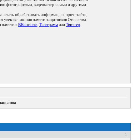
цию фотографиями, видеоматериалами и другими
ем начать обрабатывать информацию, прочитайте,
я увековечивания памяти защитников Отечества.
и памяти в
ВКонтакте
,
Телеграмм
или
Твиттер
.
насьевна
1