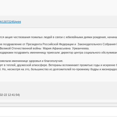
4/13072245/print
ся акция чествования пожилых людей в связи с юбилейными днями рождения, начиная
ое поздравление от Президента Российской Федерации и Законодательного Собрания 
а Великой Отечественной войны Мария Афанасьевна Урманчеева.
одарками поздравить именинницу приехали: директор центра социального обслужива
ожелали имениннице здоровья и благополучия.
т в теплой, дружеской атмосфере. Ветераны вспоминают прожитые годы и искренне б
. Но, несмотря на это, большинство из долгожителей по-прежнему бодры и жизнерадос
2-22 12:41:54)