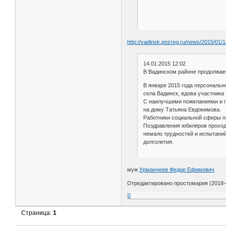
http://vadinsk.pnzreg.ru/news/2015/01/1
14.01.2015 12:02
В Вадинском районе продолжает
В январе 2015 года персональн
села Вадинск, вдова участник
С наилучшими пожеланиями и п
на дому Татьяна Евдокимова.
Работники социальной сферы п
Поздравления юбиляров проходя
немало трудностей и испытаний
долголетия.
муж
Урманчеев Федор Ефимович
Отредактировано простомария (2018-0
0
Страница:
1