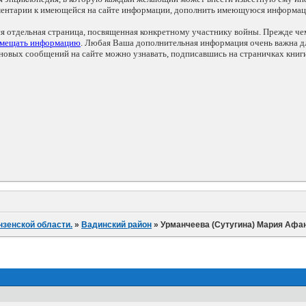
мментарии к имеющейся на сайте информации, дополнить имеющуюся информа
ся отдельная страница, посвященная конкретному участнику войны. Прежде ч
змещать информацию
. Любая Ваша дополнительная информация очень важна дл
овых сообщений на сайте можно узнавать, подписавшись на страничках книг
нзенской области.
»
Вадинский район
»
Урманчеева (Сутугина) Мария Афа