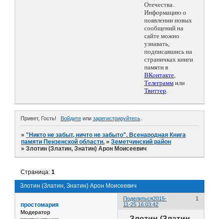
Отечества.
Информацию о
появлении новых
сообщений на
сайте можно
узнавать,
подписавшись на
страничках книги
памяти в
ВКонтакте
,
Телеграмм
или
Твиттер
.
Привет, Гость!
Войдите
или
зарегистрируйтесь
.
»
"Никто не забыт, ничто не забыто". Всенародная Книга
памяти Пензенской области.
»
Земетчинский район
»
Злотин (Златин, Знатин) Арон Моисеевич
Страница:
1
Злотин (Златин, Знатин) Арон Моисеевич
Поделиться
2015-
1
простомария
11-25 16:03:42
Модератор
Злотин (Златин,