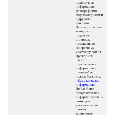
имеющуюся
информацию
фотографиями,
видеоматериалами
и другими
данными.
На каждого воина
заводится
отдельная
страница,
посвященная
конкретному
участнику войны.
Прежде чем
начать
обрабатывать
информацию,
прочитайте,
пожалуйста, тему
-
Как размещать
информацию
.
Любая Ваша
дополнительная
информация очень
важна для
увековечивания
памяти
защитников