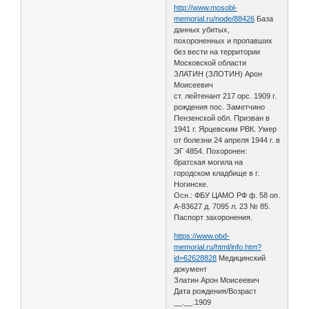
http://www.mosobl-
memorial.ru/node/88426
База
данных убитых,
похороненных и пропавших
без вести на территории
Московской области
ЗЛАТИН (ЗЛОТИН) Арон
Моисеевич
ст. лейтенант 217 орс. 1909 г.
рождения пос. Заметчино
Пензенской обл. Призван в
1941 г. Ярцевским РВК. Умер
от болезни 24 апреля 1944 г. в
ЭГ 4854. Похоронен:
братская могила на
городском кладбище в г.
Ногинске.
Осн.: ФБУ ЦАМО РФ ф. 58 оп.
А-83627 д. 7095 л. 23 № 85.
Паспорт захоронения.
https://www.obd-
memorial.ru/html/info.htm?
id=62628828
Медицинский
документ
Златин Арон Моисеевич
Дата рождения/Возраст
__.__.1909