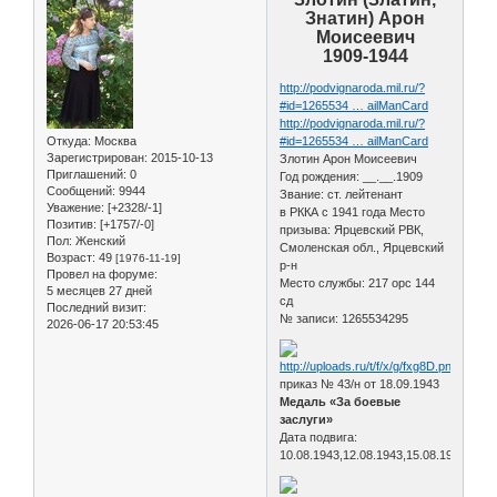
Знатин) Арон
Моисеевич
1909-1944
http://podvignaroda.mil.ru/?
#id=1265534 … ailManCard
http://podvignaroda.mil.ru/?
Откуда:
Москва
#id=1265534 … ailManCard
Зарегистрирован
: 2015-10-13
Злотин Арон Моисеевич
Приглашений:
0
Год рождения: __.__.1909
Сообщений:
9944
Звание: ст. лейтенант
Уважение:
[+2328/-1]
в РККА с 1941 года Место
Позитив:
[+1757/-0]
призыва: Ярцевский РВК,
Пол:
Женский
Смоленская обл., Ярцевский
Возраст:
49
[1976-11-19]
р-н
Провел на форуме:
Место службы: 217 орс 144
5 месяцев 27 дней
сд
Последний визит:
№ записи: 1265534295
2026-06-17 20:53:45
приказ № 43/н от 18.09.1943
Медаль «За боевые
заслуги»
Дата подвига:
10.08.1943,12.08.1943,15.08.1943