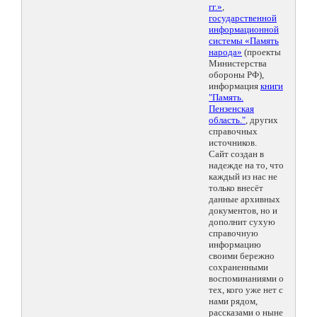
гг.»
,
государственной
информационной
системы «Память
народа»
(проекты
Министерства
обороны РФ),
информация
книги
"Память.
Пензенская
область."
, других
справочных
источников.
Сайт создан в
надежде на то, что
каждый из нас не
только внесёт
данные архивных
документов, но и
дополнит сухую
справочную
информацию
своими бережно
сохраненными
воспоминаниями о
тех, кого уже нет с
нами рядом,
рассказами о ныне