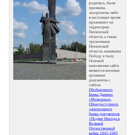
родились, были
призваны,
захоронены либо
в настоящее время
проживают на
территории
Пензенской
области, а также
труженикам
Пензенской
области, ковавшим
Победу в тылу.
Основой
наполнения сайта
являются военные
архивные
документы с
сайтов
Обобщенного
Банка Данных
«Мемориал»
,
Общедоступного
электронного
банка документов
«Подвиг Народа в
Великой
Отечественной
войне 1941-1945