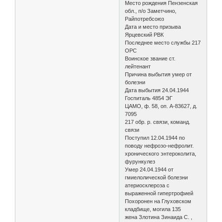
Место рождения Пензенская
обл., п/о Заметчино,
Райпотребсоюз
Дата и место призыва
Ярцевский РВК
Последнее место службы 217
ОРС
Воинское звание ст.
лейтенант
Причина выбытия умер от
болезни
Дата выбытия 24.04.1944
Госпиталь 4854 ЭГ
ЦАМО, ф. 58, оп. А-83627, д.
7095
217 обр. р. связи, команд.
связи
Поступил 12.04.1944 по
поводу нефрозо-нефролит.
хронического энтероколита,
фурункулез
Умер 24.04.1944 от
гмиелолической болезни
атериосклероза с
выраженной гипертрофией
Похоронен на Глуховском
кладбище, могила 135
жена Злотина Зинаида С. ,