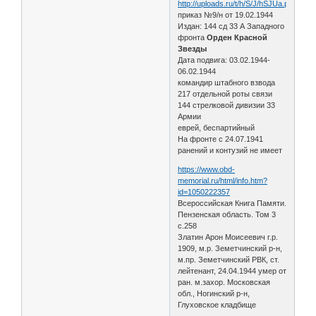
приказ №9/н от 19.02.1944
Издан: 144 сд 33 А Западного
фронта
Орден Красной
Звезды
Дата подвига: 03.02.1944-
06.02.1944
командир штабного взвода
217 отдельной роты связи
144 стрелковой дивизии 33
Армии
еврей, беспартийный
На фронте с 24.07.1941
ранений и контузий не имеет
https://www.obd-
memorial.ru/html/info.htm?
id=1050222357
Всероссийская Книга Памяти.
Пензенская область. Том 3
с.258
Златин Арон Моисеевич г.р.
1909, м.р. Земетчинский р-н,
м.пр. Земетчинский РВК, ст.
лейтенант, 24.04.1944 умер от
ран. м.захор. Московская
обл., Ногинский р-н,
Глуховское кладбище