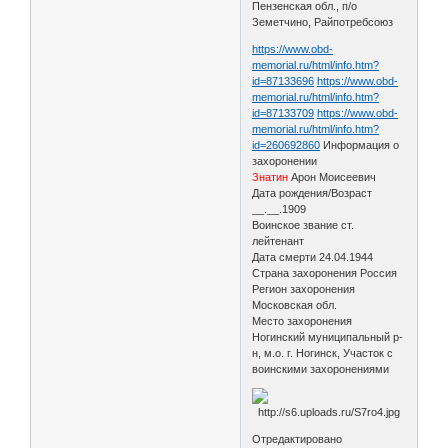
Пензенская обл., п/о
Земетчино, Райпотребсоюз
https://www.obd-
memorial.ru/html/info.htm?
id=87133696
https://www.obd-
memorial.ru/html/info.htm?
id=87133709
https://www.obd-
memorial.ru/html/info.htm?
id=260692860
Информация о
захоронении
Знатин
Арон Моисеевич
Дата рождения/Возраст
__.__.1909
Воинское звание ст.
лейтенант
Дата смерти 24.04.1944
Страна захоронения Россия
Регион захоронения
Московская обл.
Место захоронения
Ногинский муниципальный р-
н, м.о. г. Ногинск, Участок с
воинскими захоронениями
Отредактировано