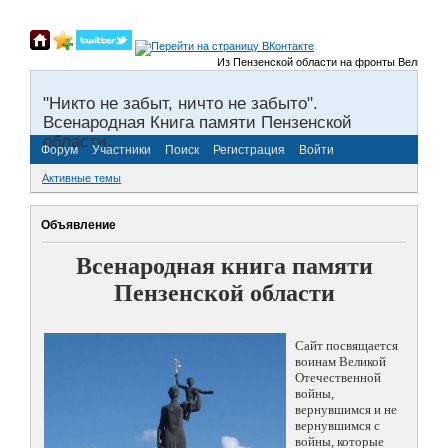
Из Пензенской области на фронты Великой Оте
"Никто не забыт, ничто не забыто".
Всенародная Книга памяти Пензенской
области.
Форум
Участники
Поиск
Регистрация
Войти
Активные темы
Объявление
Всенародная книга памяти
Пензенской области
Сайт посвящается
воинам Великой
Отечественной
войны,
вернувшимся и не
вернувшимся с
войны, которые