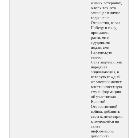
живых ветеранах,
о всех тех, кто
защищал в лихие
годы наше
Отечество, ковал
Победу в тылу,
прославлял
ратными и
трудовыми
подвигами
Пензенскую
землю.
Сайт задуман, как
народная
энциклопедия, в
которую каждый
желающий может
внести известную
ему информацию
об участниках
Великой
Отечественной
войны, добавить
свои комментарии
к имеющейся на
сайте
информации,
дополнить