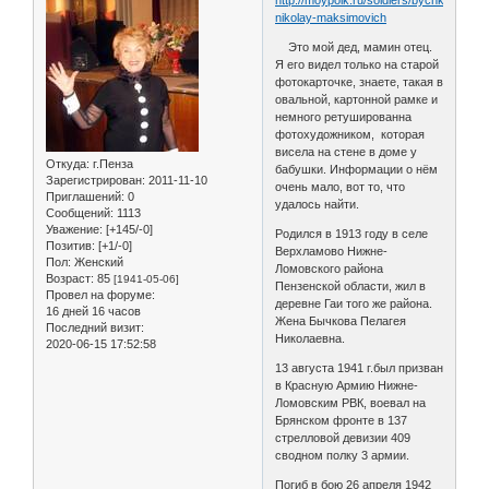
nikolay-maksimovich
Это мой дед, мамин отец.
Я его видел только на старой
фотокарточке, знаете, такая в
овальной, картонной рамке и
немного ретушированна
фотохудожником, которая
висела на стене в доме у
Откуда:
г.Пенза
бабушки. Информации о нём
Зарегистрирован
: 2011-11-10
очень мало, вот то, что
Приглашений:
0
удалось найти.
Сообщений:
1113
Уважение:
[+145/-0]
Родился в 1913 году в селе
Позитив:
[+1/-0]
Верхламово Нижне-
Пол:
Женский
Ломовского района
Возраст:
85
[1941-05-06]
Пензенской области, жил в
Провел на форуме:
деревне Гаи того же района.
16 дней 16 часов
Жена Бычкова Пелагея
Последний визит:
Николаевна.
2020-06-15 17:52:58
13 августа 1941 г.был призван
в Красную Армию Нижне-
Ломовским РВК, воевал на
Брянском фронте в 137
стрелловой девизии 409
сводном полку 3 армии.
Погиб в бою 26 апреля 1942