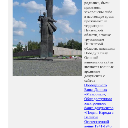
родились, были
призваны,
захоронены либо
в настоящее время
проживают на
территории
Пензенской
области, а также
труженикам
Пензенской
области, ковавшим
Победу в тылу.
Основой
наполнения сайта
являются военные
архивные
документы с
сайтов
Обобщенного
Банка Данных
«Мемориал»
,
Общедоступного
электронного
банка документов
«Подвиг Народа в
Великой
Отечественной
войне 1941-1945