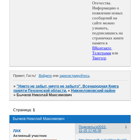
Отечества.
Информацию о
появлении новых
сообщений на
сайте можно
узнавать,
подписавшись на
страничках книги
памяти в
ВКонтакте
,
Телеграмм
или
Твиттер
.
Привет, Гость!
Войдите
или
зарегистрируйтесь
.
»
"Никто не забыт, ничто не забыто". Всенародная Книга
памяти Пензенской области.
»
Нижнеломовский район
»
Бычков Николай Максимович
Страница:
1
Бычков Николай Максимович
Поделиться
2015-
1
ЛАК
11-25 17:45:35
Активный участник
http://moypolk.ru/soldiers/bychkov-