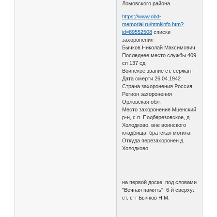
Ломовского района
https://www.obd-
memorial.ru/html/info.htm?
id=89552508
списки
захоронения
Бычков Николай Максимович
Последнее место службы 409
сп 137 сд
Воинское звание ст. сержант
Дата смерти 26.04.1942
Страна захоронения Россия
Регион захоронения
Орловская обл.
Место захоронения Мценский
р-н, с.п. Подберезовское, д.
Холодково, вне воинского
кладбища, братская могила
Откуда перезахоронен д.
Холодково
на первой доске, под словами
"Вечная память". 6-й сверху:
ст. с-т Бычков Н.М.