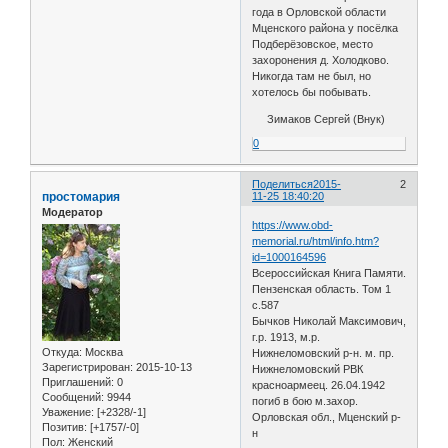
года в Орловской области
Мценского района у посёлка
Подберёзовское, место
захоронения д. Холодково.
Никогда там не был, но
хотелось бы побывать.
Зимаков Сергей (Внук)
0
Поделиться
2015-
2
простомария
11-25 18:40:20
Модератор
https://www.obd-
memorial.ru/html/info.htm?
id=1000164596
Всероссийская Книга Памяти.
Пензенская область. Том 1
с.587
Бычков Николай Максимович,
г.р. 1913, м.р.
Откуда:
Москва
Нижнеломовский р-н. м. пр.
Зарегистрирован
: 2015-10-13
Нижнеломовский РВК
Приглашений:
0
красноармеец. 26.04.1942
Сообщений:
9944
погиб в бою м.захор.
Уважение:
[+2328/-1]
Орловская обл., Мценский р-
Позитив:
[+1757/-0]
н
Пол:
Женский