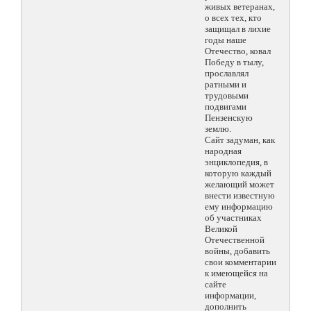
живых ветеранах,
о всех тех, кто
защищал в лихие
годы наше
Отечество, ковал
Победу в тылу,
прославлял
ратными и
трудовыми
подвигами
Пензенскую
землю.
Сайт задуман, как
народная
энциклопедия, в
которую каждый
желающий может
внести известную
ему информацию
об участниках
Великой
Отечественной
войны, добавить
свои комментарии
к имеющейся на
сайте
информации,
дополнить