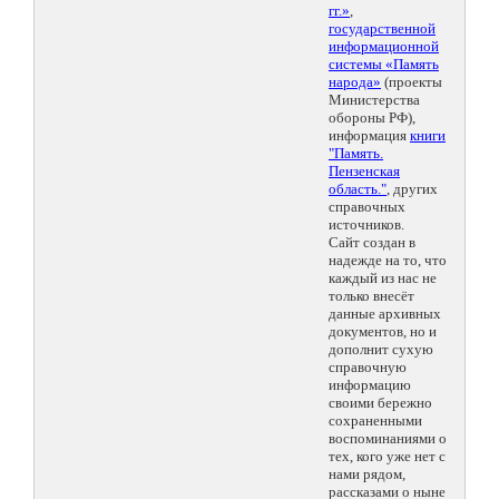
гг.»
,
государственной
информационной
системы «Память
народа»
(проекты
Министерства
обороны РФ),
информация
книги
"Память.
Пензенская
область."
, других
справочных
источников.
Сайт создан в
надежде на то, что
каждый из нас не
только внесёт
данные архивных
документов, но и
дополнит сухую
справочную
информацию
своими бережно
сохраненными
воспоминаниями о
тех, кого уже нет с
нами рядом,
рассказами о ныне