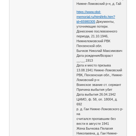
Нижне-Ломовский р-н, д. Гай
https://www.obd-
memorial.ru/html/info.htm?
id=65980305
Документы,
уточняющие потери.
Донесение послевоенного
периода, 21.10.1946,
Нижнеломовский РВК
Пензенской обл.
Бычков Николай Максимович
Дата рождения/Возраст
__.__.1913
Дата и место призыва
13.08.1941 Нижне-Ломовский
РВК, Пензенская обл., Нижне-
Ломовский р-н
Воинское звание ст. сержант
Причина выбытия убит
Дата выбытия 26.04.1942
ЦАМО, ф. 58, оп. 18004, д.
692
р. д. Гаи Нижне-Ломовского р-
на
считался пропавшим без
вести в августе 1941
Жена Бычкова Пелагия
Николаевна, д. Гаи Нижне-