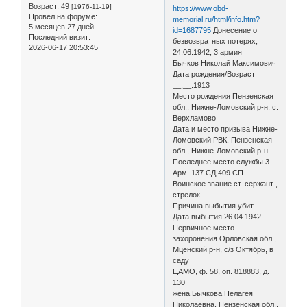
Возраст:
49
[1976-11-19]
https://www.obd-
Провел на форуме:
memorial.ru/html/info.htm?
5 месяцев 27 дней
id=1687795
Донесение о
Последний визит:
безвозвратных потерях,
2026-06-17 20:53:45
24.06.1942, 3 армия
Бычков Николай Максимович
Дата рождения/Возраст
__.__.1913
Место рождения Пензенская
обл., Нижне-Ломовский р-н, с.
Верхламово
Дата и место призыва Нижне-
Ломовский РВК, Пензенская
обл., Нижне-Ломовский р-н
Последнее место службы 3
Арм. 137 СД 409 СП
Воинское звание ст. сержант ,
стрелок
Причина выбытия убит
Дата выбытия 26.04.1942
Первичное место
захоронения Орловская обл.,
Мценский р-н, с/з Октябрь, в
саду
ЦАМО, ф. 58, оп. 818883, д.
130
жена Бычкова Пелагея
Николаевна, Пензенская обл.,