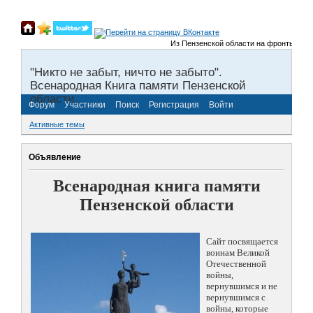
Из Пензенской области на фронты Велико
"Никто не забыт, ничто не забыто".
Всенародная Книга памяти Пензенской
области.
Форум
Участники
Поиск
Регистрация
Войти
Активные темы
Объявление
Всенародная книга памяти
Пензенской области
Сайт посвящается
воинам Великой
Отечественной
войны,
вернувшимся и не
вернувшимся с
войны, которые