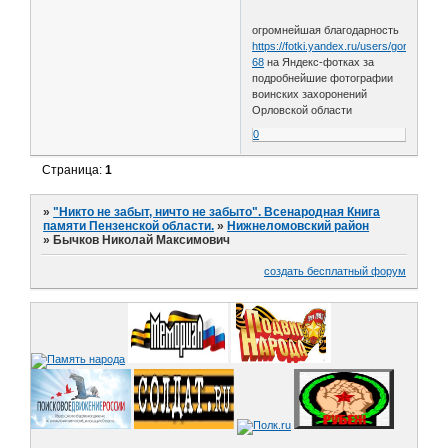
огромнейшая благодарность
https://fotki.yandex.ru/users/gor4ak-
68
на Яндекс-фотках за
подробнейшие фотографии
воинских захоронений
Орловской области
0
Страница:
1
»
"Никто не забыт, ничто не забыто". Всенародная Книга
памяти Пензенской области.
»
Нижнеломовский район
»
Бычков Николай Максимович
создать бесплатный форум