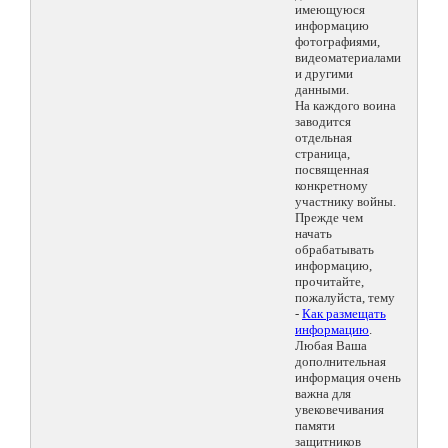
имеющуюся
информацию
фотографиями,
видеоматериалами
и другими
данными.
На каждого воина
заводится
отдельная
страница,
посвященная
конкретному
участнику войны.
Прежде чем
начать
обрабатывать
информацию,
прочитайте,
пожалуйста, тему
-
Как размещать
информацию
.
Любая Ваша
дополнительная
информация очень
важна для
увековечивания
памяти
защитников