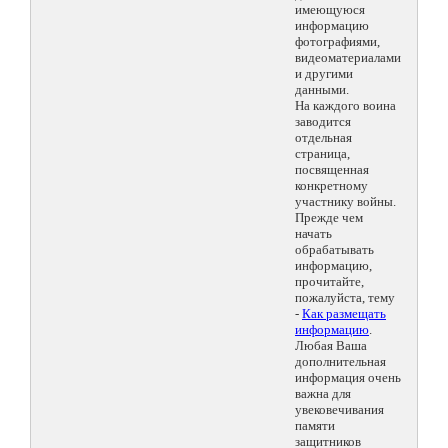
имеющуюся
информацию
фотографиями,
видеоматериалами
и другими
данными.
На каждого воина
заводится
отдельная
страница,
посвященная
конкретному
участнику войны.
Прежде чем
начать
обрабатывать
информацию,
прочитайте,
пожалуйста, тему
-
Как размещать
информацию
.
Любая Ваша
дополнительная
информация очень
важна для
увековечивания
памяти
защитников