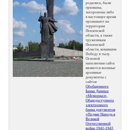
родились, были
призваны,
захоронены либо
в настоящее время
проживают на
территории
Пензенской
области, а также
труженикам
Пензенской
области, ковавшим
Победу в тылу.
Основой
наполнения сайта
являются военные
архивные
документы с
сайтов
Обобщенного
Банка Данных
«Мемориал»
,
Общедоступного
электронного
банка документов
«Подвиг Народа в
Великой
Отечественной
войне 1941-1945