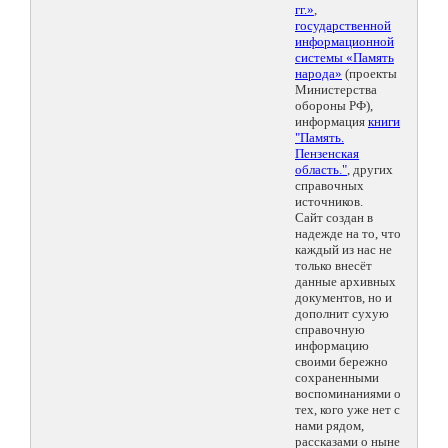
гг.»
,
государственной
информационной
системы «Память
народа»
(проекты
Министерства
обороны РФ),
информация
книги
"Память.
Пензенская
область."
, других
справочных
источников.
Сайт создан в
надежде на то, что
каждый из нас не
только внесёт
данные архивных
документов, но и
дополнит сухую
справочную
информацию
своими бережно
сохраненными
воспоминаниями о
тех, кого уже нет с
нами рядом,
рассказами о ныне