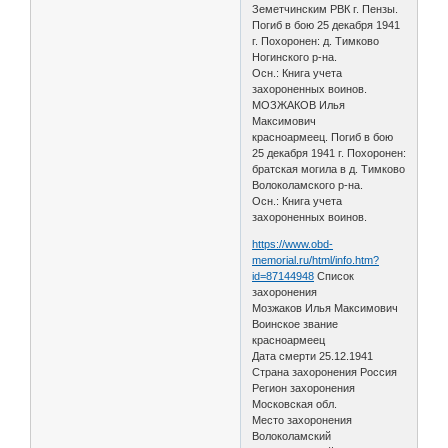
Земетчинским РВК г. Пензы.
Погиб в бою 25 декабря 1941
г. Похоронен: д. Тимково
Ногинского р-на.
Осн.: Книга учета
захороненных воинов.
МОЗЖАКОВ Илья
Максимович
красноармеец. Погиб в бою
25 декабря 1941 г. Похоронен:
братская могила в д. Тимково
Волоколамского р-на.
Осн.: Книга учета
захороненных воинов.
https://www.obd-
memorial.ru/html/info.htm?
id=87144948
Список
захоронения
Мозжаков Илья Максимович
Воинское звание
красноармеец
Дата смерти 25.12.1941
Страна захоронения Россия
Регион захоронения
Московская обл.
Место захоронения
Волоколамский