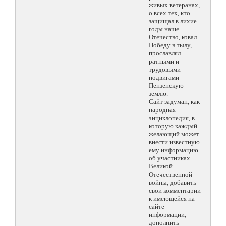
живых ветеранах,
о всех тех, кто
защищал в лихие
годы наше
Отечество, ковал
Победу в тылу,
прославлял
ратными и
трудовыми
подвигами
Пензенскую
землю.
Сайт задуман, как
народная
энциклопедия, в
которую каждый
желающий может
внести известную
ему информацию
об участниках
Великой
Отечественной
войны, добавить
свои комментарии
к имеющейся на
сайте
информации,
дополнить