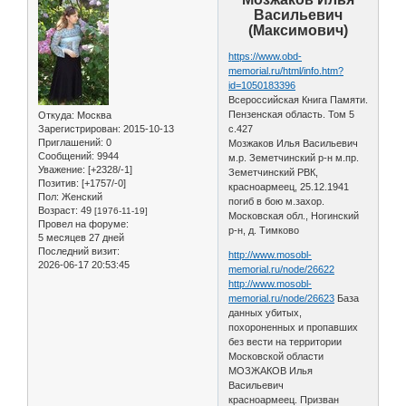
Васильевич
(Максимович)
https://www.obd-
memorial.ru/html/info.htm?
id=1050183396
Всероссийская Книга Памяти.
Пензенская область. Том 5
Откуда:
Москва
Зарегистрирован
: 2015-10-13
с.427
Приглашений:
0
Мозжаков Илья Васильевич
Сообщений:
9944
м.р. Земетчинский р-н м.пр.
Уважение:
[+2328/-1]
Земетчинский РВК,
Позитив:
[+1757/-0]
красноармеец, 25.12.1941
Пол:
Женский
погиб в бою м.захор.
Возраст:
49
[1976-11-19]
Московская обл., Ногинский
Провел на форуме:
р-н, д. Тимково
5 месяцев 27 дней
Последний визит:
http://www.mosobl-
2026-06-17 20:53:45
memorial.ru/node/26622
http://www.mosobl-
memorial.ru/node/26623
База
данных убитых,
похороненных и пропавших
без вести на территории
Московской области
МОЗЖАКОВ Илья
Васильевич
красноармеец. Призван