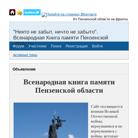
Из Пензенской области на фронты Великой
"Никто не забыт, ничто не забыто".
Всенародная Книга памяти Пензенской
области.
Форум
Участники
Поиск
Регистрация
Войти
Активные темы
Объявление
Всенародная книга памяти
Пензенской области
Сайт посвящается
воинам Великой
Отечественной
войны,
вернувшимся и не
вернувшимся с
войны, которые