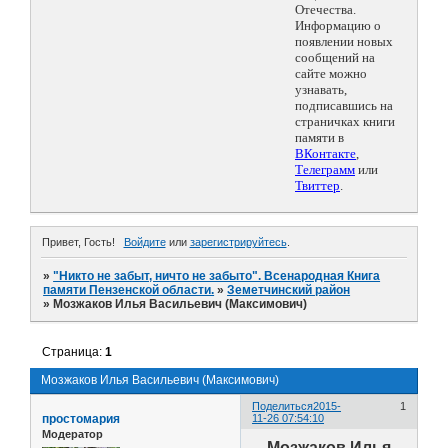
Отечества.
Информацию о
появлении новых
сообщений на
сайте можно
узнавать,
подписавшись на
страничках книги
памяти в
ВКонтакте
,
Телеграмм
или
Твиттер
.
Привет, Гость!
Войдите
или
зарегистрируйтесь
.
»
"Никто не забыт, ничто не забыто". Всенародная Книга
памяти Пензенской области.
»
Земетчинский район
»
Мозжаков Илья Васильевич (Максимович)
Страница:
1
Мозжаков Илья Васильевич (Максимович)
Поделиться
2015-
1
простомария
11-26 07:54:10
Модератор
Мозжаков Илья