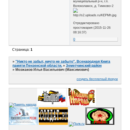
муниципальный р-н, г.п.
Волоколамск, д. Тимково-2
Отредактировано
простомария (2015-11-26
08:16:37)
0
Страница:
1
»
"Никто не забыт, ничто не забыто". Всенародная Книга
памяти Пензенской области.
»
Земетчинский район
»
Мозжаков Илья Васильевич (Максимович)
создать бесплатный форум