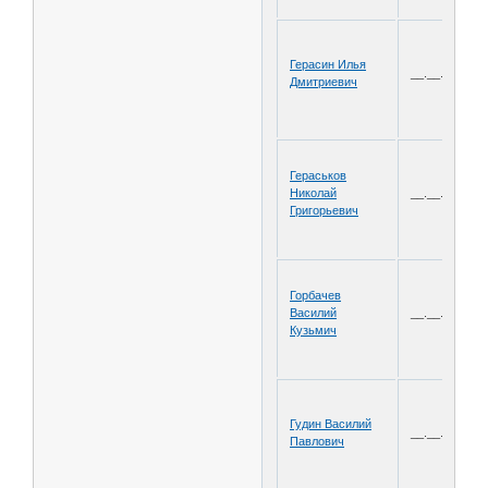
Герасин Илья
__.__.1911
Дмитриевич
Гераськов
Николай
__.__.1905
Григорьевич
Горбачев
Василий
__.__.1911
Кузьмич
Гудин Василий
__.__.1919
Павлович