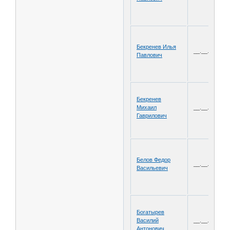
Бекренев Илья
__.__.1913
Павлович
Бекренев
Михаил
__.__.1922
Гаврилович
Белов Федор
__.__.1911
Васильевич
Богатырев
Василий
__.__.1915
Антонович