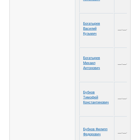
Богатырев
Василий
__.__.1919
Кузьмич
Богатырев
Михаил
__.__.1912
Антонович
Бубнов
Тимофей
__.__.1910
Константинович
Бубнов Филипп
__.__.1915
Федорович