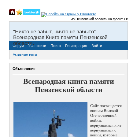
Из Пензенской области на фронты Великой Оте
"Никто не забыт, ничто не забыто".
Всенародная Книга памяти Пензенской
области.
Форум
Участники
Поиск
Регистрация
Войти
Активные темы
Объявление
Всенародная книга памяти
Пензенской области
Сайт посвящается
воинам Великой
Отечественной
войны,
вернувшимся и не
вернувшимся с
войны, которые