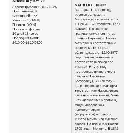
Активный участник
МАТЧЕРКА
(Нижняя
Зарегистрирован
: 2015-11-25
Матчерка, Покровское),
Приглашений:
0
русское село, центр
Сообщений:
468
Матчерского сельсовета. На
Уважение:
[+10/-0]
1.1.2004 – 529 хозяйств, 1270
Позитив:
[+0/-0]
жителей. В нынешних
Провел на форуме:
10 дней 18 часов
границах сложилось путем
Последний визит:
слияния Верхней и Нижней
2016-05-14 20:58:06
Матчерок в соответствии с
решением Пензенского
облисполкома от 12.09.1977
года. Тем же решением в
состав села включен пос.
Урицкий. В 1700 году
построена церковь в честь
Покрова Пресвятой
Богородицы. В 1720 году –
село Покровское, Матчерка
тож, в вотчине Нарышкиных.
Названо по местности. Мача
– языческое имя мордвина,
маця (мордовское) –
«мелкое», эрьке
(мордовское) – «озеро».
«Озеро Мачи», или «мелкое
озеро». На плане местности
1790 года – Мачерха. В 1842