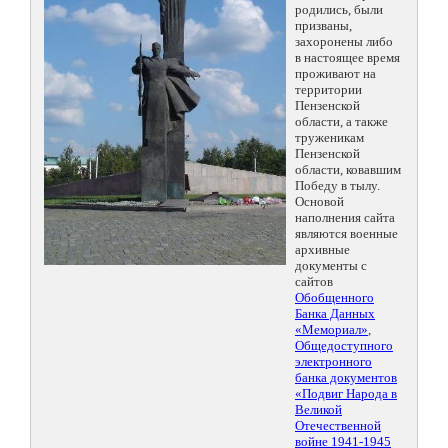
родились, были
призваны,
захоронены либо
в настоящее время
проживают на
территории
Пензенской
области, а также
труженикам
Пензенской
области, ковавшим
Победу в тылу.
Основой
наполнения сайта
являются военные
архивные
документы с
сайтов
Обобщенного
Банка Данных
«Мемориал»
,
Общедоступного
электронного
банка документов
«Подвиг Народа в
Великой
Отечественной
войне 1941-1945