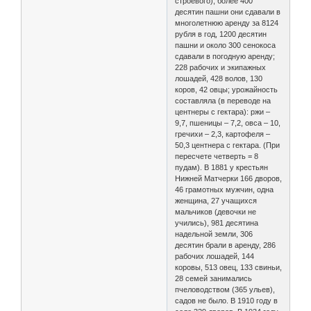
строевого); более 400
десятин пашни они сдавали в
многолетнюю аренду за 8124
рубля в год, 1200 десятин
пашни и около 300 сенокоса
сдавали в погодную аренду;
228 рабочих и экипажных
лошадей, 428 волов, 130
коров, 42 овцы; урожайность
составляла (в переводе на
центнеры с гектара): ржи –
9,7, пшеницы – 7,2, овса – 10,
гречихи – 2,3, картофеля –
50,3 центнера с гектара. (При
пересчете четверть = 8
пудам). В 1881 у крестьян
Нижней Матчерки 166 дворов,
46 грамотных мужчин, одна
женщина, 27 учащихся
мальчиков (девочки не
учились), 981 десятина
надельной земли, 306
десятин брали в аренду, 286
рабочих лошадей, 144
коровы, 513 овец, 133 свиньи,
28 семей занимались
пчеловодством (365 ульев),
садов не было. В 1910 году в