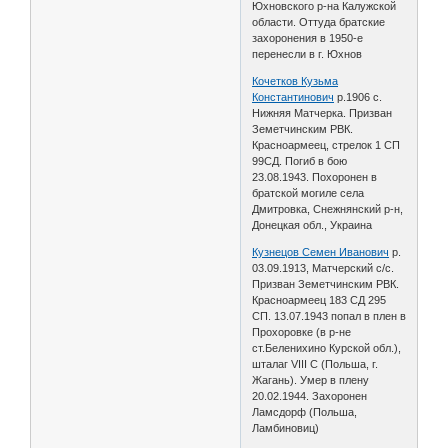
Юхновского р-на Калужской
области. Оттуда братские
захоронения в 1950-е
перенесли в г. Юхнов
Кочетков Кузьма
Константинович
р.1906 с.
Нижняя Матчерка. Призван
Земетчинским РВК.
Красноармеец, стрелок 1 СП
99СД. Погиб в бою
23.08.1943. Похоронен в
братской могиле села
Дмитровка, Снежнянский р-н,
Донецкая обл., Украина
Кузнецов Семен Иванович
р.
03.09.1913, Матчерский с/с.
Призван Земетчинским РВК.
Красноармеец 183 СД 295
СП. 13.07.1943 попал в плен в
Прохоровке (в р-не
ст.Беленихино Курской обл.),
шталаг VIII C (Польша, г.
Жагань). Умер в плену
20.02.1944. Захоронен
Ламсдорф (Польша,
Ламбиновиц)