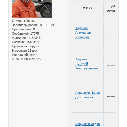
Дата
Ф.И.О.
рождения
Откуда:
г.Пенза
Зарегистрирован
: 2010-01-24
Авдонин
Приглашений:
0
Александр
__.__.1908
Сообщений:
17075
Иванович
Уважение:
[+1523/-6]
Позитив:
[+5483/-0]
Провел на форуме:
9 месяцев 22 дня
Последний визит:
2026-07-08 15:06:26
Андреев
Дмитрий
__.__.1908
Константинович
Аннушкин Павел
__.__.
1904
Дмитриевич
Аннушкин Федор
__.__.1904