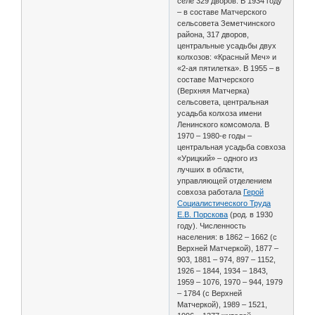
селе 329 дворов. В 1934 году
– в составе Матчерского
сельсовета Земетчинского
района, 317 дворов,
центральные усадьбы двух
колхозов: «Красный Меч» и
«2-ая пятилетка». В 1955 – в
составе Матчерского
(Верхняя Матчерка)
сельсовета, центральная
усадьба колхоза имени
Ленинского комсомола. В
1970 – 1980-е годы –
центральная усадьба совхоза
«Урицкий» – одного из
лучших в области,
управляющей отделением
совхоза работала
Герой
Социалистического Труда
Е.В. Порскова
(род. в 1930
году). Численность
населения: в 1862 – 1662 (с
Верхней Матчеркой), 1877 –
903, 1881 – 974, 897 – 1152,
1926 – 1844, 1934 – 1843,
1959 – 1076, 1970 – 944, 1979
– 1784 (с Верхней
Матчеркой), 1989 – 1521,