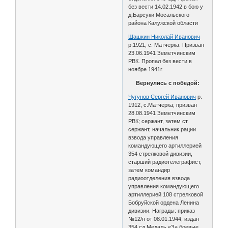
без вести 14.02.1942 в бою у
д.Барсуки Мосальского
района Калужской области
Шашкин Николай Иванович
р.1921, с. Матчерка. Призван
23.06.1941 Земетчинским
РВК. Пропал без вести в
ноябре 1941г.
Вернулись с победой:
Чугунов Сергей Иванович
р.
1912, с.Матчерка; призван
28.08.1941 Земетчинским
РВК; сержант, затем ст.
сержант, начальник рации
взвода управления
командующего артиллерией
354 стрелковой дивизии,
старший радиотелеграфист,
затем командир
радиоотделения взвода
управления командующего
артиллерией 108 стрелковой
Бобруйской ордена Ленина
дивизии. Награды: приказ
№12/н от 08.01.1944, издан
354 сд Медаль «За боевые