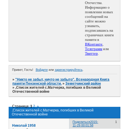
Отечества.
Информацию о
появлении новых
сообщений на
сайте можно
узнавать,
подписавшись на
страничках книги
памяти в
ВКонтакте
,
Телеграмм
или
Твиттер
.
Привет, Гость!
Войдите
или
зарегистрируйтесь
.
»
"Никто не забыт, ничто не забыто". Всенародная Книга
памяти Пензенской области.
»
Земетчинский район
»
,Список жителей с.Матчерка, погибших в Великой
Отечественной войне
Страница:
1
2
»
,Список жителей с.Матчерка, погибших в Великой
Отечественной войне
Поделиться
2015-
1
Николай 1958
11-29 00:01:58