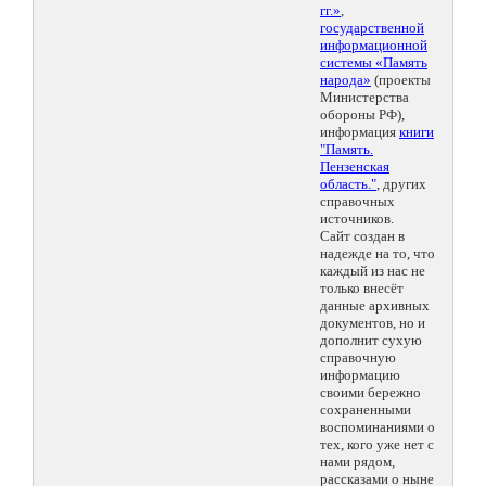
гг.»
,
государственной
информационной
системы «Память
народа»
(проекты
Министерства
обороны РФ),
информация
книги
"Память.
Пензенская
область."
, других
справочных
источников.
Сайт создан в
надежде на то, что
каждый из нас не
только внесёт
данные архивных
документов, но и
дополнит сухую
справочную
информацию
своими бережно
сохраненными
воспоминаниями о
тех, кого уже нет с
нами рядом,
рассказами о ныне