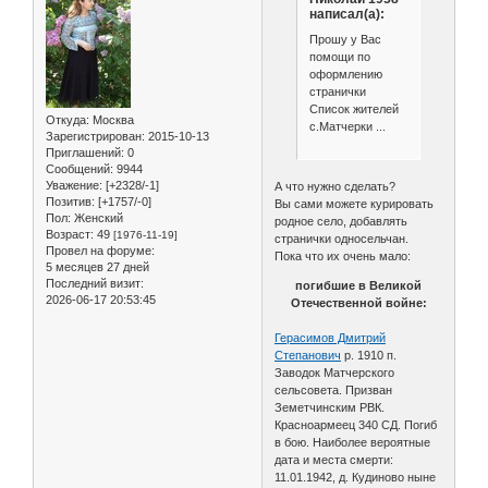
написал(а):
Прошу у Вас
помощи по
оформлению
странички
Список жителей
Откуда:
Москва
с.Матчерки ...
Зарегистрирован
: 2015-10-13
Приглашений:
0
Сообщений:
9944
Уважение:
[+2328/-1]
А что нужно сделать?
Позитив:
[+1757/-0]
Вы сами можете курировать
Пол:
Женский
родное село, добавлять
Возраст:
49
[1976-11-19]
странички односельчан.
Провел на форуме:
Пока что их очень мало:
5 месяцев 27 дней
Последний визит:
погибшие в Великой
2026-06-17 20:53:45
Отечественной войне:
Герасимов Дмитрий
Степанович
р. 1910 п.
Заводок Матчерского
сельсовета. Призван
Земетчинским РВК.
Красноармеец 340 СД. Погиб
в бою. Наиболее вероятные
дата и места смерти:
11.01.1942, д. Кудиново ныне