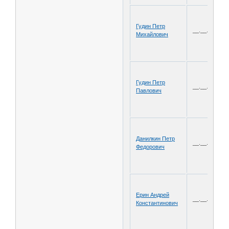
Гудин Петр
__.__.1917
Михайлович
Гудин Петр
__.__.1908
Павлович
Данилкин Петр
__.__.1906
Федорович
Ерин Андрей
__.__.1908
Константинович