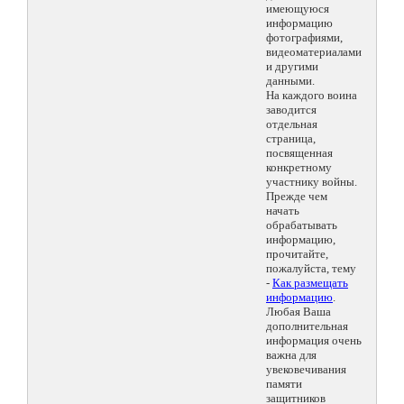
имеющуюся
информацию
фотографиями,
видеоматериалами
и другими
данными.
На каждого воина
заводится
отдельная
страница,
посвященная
конкретному
участнику войны.
Прежде чем
начать
обрабатывать
информацию,
прочитайте,
пожалуйста, тему
-
Как размещать
информацию
.
Любая Ваша
дополнительная
информация очень
важна для
увековечивания
памяти
защитников