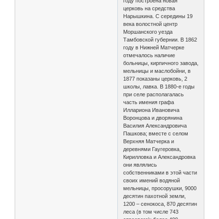
году построена новая
церковь на средства
Нарышкина. С середины 19
века волостной центр
Моршанского уезда
Тамбовской губернии. В 1862
году в Нижней Матчерке
отмечалось наличие
больницы, кирпичного завода,
мельницы и маслобойни, в
1877 показаны церковь, 2
школы, лавка. В 1880-е годы
при селе располагалась
часть имения графа
Иллариона Ивановича
Воронцова и дворянина
Василия Александровича
Пашкова; вместе с селом
Верхняя Матчерка и
деревнями Гаугеровка,
Кирилловка и Александровка
они являлись
собственниками в этой части
своих имений водяной
мельницы, просорушки, 9000
десятин пахотной земли,
1200 – сенокоса, 870 десятин
леса (в том числе 743