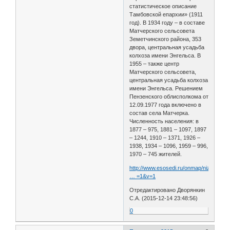
статистическое описание
Тамбовской епархии» (1911
год). В 1934 году – в составе
Матчерского сельсовета
Земетчинского района, 353
двора, центральная усадьба
колхоза имени Энгельса. В
1955 – также центр
Матчерского сельсовета,
центральная усадьба колхоза
имени Энгельса. Решением
Пензенского облисполкома от
12.09.1977 года включено в
состав села Матчерка.
Численность населения: в
1877 – 975, 1881 – 1097, 1897
– 1244, 1910 – 1371, 1926 –
1938, 1934 – 1096, 1959 – 996,
1970 – 745 жителей.
http://www.esosedi.ru/onmap/nizhnyay
… =1&v=1
Отредактировано Дворянкин
С.А. (2015-12-14 23:48:56)
0