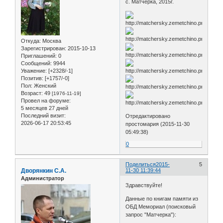
с. Матчерка, 2015г.
Откуда:
Москва
Зарегистрирован
: 2015-10-13
Приглашений:
0
Сообщений:
9944
Уважение:
[+2328/-1]
Позитив:
[+1757/-0]
Пол:
Женский
Возраст:
49
[1976-11-19]
Провел на форуме:
5 месяцев 27 дней
Последний визит:
Отредактировано
2026-06-17 20:53:45
простомария (2015-11-30
05:49:38)
0
Поделиться
2015-
5
Дворянкин С.А.
11-30 11:39:44
Администратор
Здравствуйте!
Данные по книгам памяти из
ОБД Мемориал (поисковый
запрос "Матчерка"):