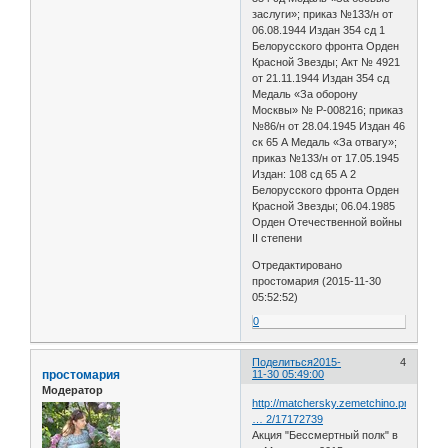
заслуги»; приказ №133/н от
06.08.1944 Издан 354 сд 1
Белорусского фронта Орден
Красной Звезды; Акт № 4921
от 21.11.1944 Издан 354 сд
Медаль «За оборону
Москвы» № Р-008216; приказ
№86/н от 28.04.1945 Издан 46
ск 65 А Медаль «За отвагу»;
приказ №133/н от 17.05.1945
Издан: 108 сд 65 А 2
Белорусского фронта Орден
Красной Звезды; 06.04.1985
Орден Отечественной войны
II степени
Отредактировано
простомария (2015-11-30
05:52:52)
0
Поделиться
2015-
4
простомария
11-30 05:49:00
Модератор
http://matchersky.zemetchino.pnzreg.ru
… 2/17172739
Акция "Бессмертный полк" в