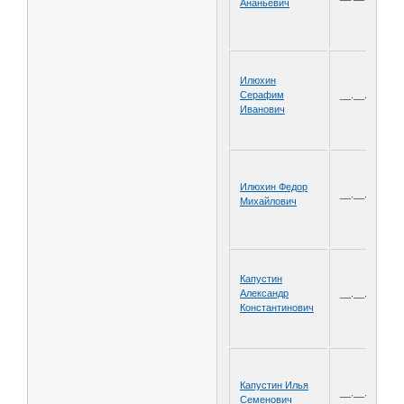
Ананьевич
Илюхин
Серафим
__.__.1907
Иванович
Илюхин Федор
__.__.1905
Михайлович
Капустин
Александр
__.__.1903
Константинович
Капустин Илья
__.__.1893
Семенович