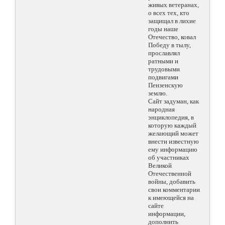
живых ветеранах,
о всех тех, кто
защищал в лихие
годы наше
Отечество, ковал
Победу в тылу,
прославлял
ратными и
трудовыми
подвигами
Пензенскую
землю.
Сайт задуман, как
народная
энциклопедия, в
которую каждый
желающий может
внести известную
ему информацию
об участниках
Великой
Отечественной
войны, добавить
свои комментарии
к имеющейся на
сайте
информации,
дополнить