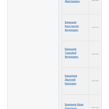
Дмитриевич
Барышев
Константин
__.__.1902
Федорович
Барышев
Тимофей
__.__.1900
Федорович
Башкиров
Дмитрий
__.__.1915
Карпович
Бекренев Иван
__.__.1912
Павлович