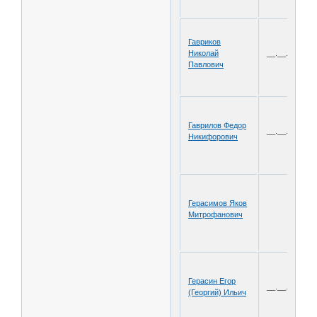
Гавриков
Николай
__.__.1921
Павлович
Гаврилов Федор
__.__.1906
Никифорович
Герасимов Яков
Митрофанович
Герасин Егор
__.__.1909
(Георгий) Ильич