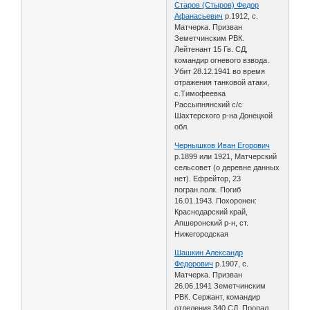
Старов (Стыров) Федор
Афанасьевич
р.1912, с.
Матчерка. Призван
Земетчинским РВК.
Лейтенант 15 Гв. СД,
командир огневого взвода.
Убит 28.12.1941 во время
отражения танковой атаки,
с.Тимофеевка
Рассыпнянский с/с
Шахтерского р-на Донецкой
обл.
Чернышков Иван Егорович
р.1899 или 1921, Матчерский
сельсовет (о деревне данных
нет). Ефрейтор, 23
погран.полк. Погиб
16.01.1943. Похоронен:
Краснодарский край,
Апшеронский р-н, ст.
Нижегородская
Шашкин Александр
Федорович
р.1907, с.
Матчерка. Призван
26.06.1941 Земетчинским
РВК. Сержант, командир
отделения 340 СД, Пропал