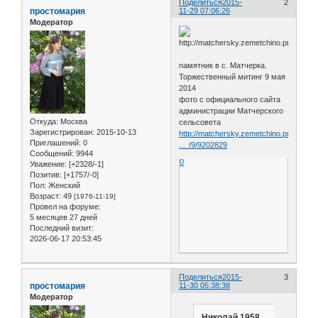
Поделиться
2015-
2
простомария
11-29 07:06:26
Модератор
памятник в с. Матчерка.
Торжественный митинг 9 мая
2014
фото с официального сайта
администрации Матчерского
Откуда:
Москва
сельсовета
Зарегистрирован
: 2015-10-13
http://matchersky.zemetchino.pnzreg.ru
Приглашений:
0
… /9/9202829
Сообщений:
9944
0
Уважение:
[+2328/-1]
Позитив:
[+1757/-0]
Пол:
Женский
Возраст:
49
[1976-11-19]
Провел на форуме:
5 месяцев 27 дней
Последний визит:
2026-06-17 20:53:45
Поделиться
2015-
3
простомария
11-30 05:38:38
Модератор
Николай 1958