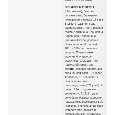
1996 – 1377 жителей.
ВЕРХНЯЯ МАТЧЕРКА
(Никольское), бывшее
русское село. Основано
помещиком в начале 18 века.
В 1880-е годы при селе
располагалась часть имения
графа Иллариона Ивановича
Воронцова и дворянина
Василия Александровича
Пашкова (см. Матчерка). В
1881 – 168 крестьянских
дворов, 27 грамотных
мужчин, 6 учащихся
мальчиков, 1420 десятин
надельной земли, 250
десятин брали в аренду, 319
рабочих лошадей, 167 коров,
1100 овец, 167 свиней, 17
семей занимались
пчеловодством (321 улей), 2
сада с 18-ю плодовыми
деревьями. В 1911 году в
селе была богатая экономия
наследников полковника В.А.
Пашкова, состоящая из двух
хуторов: Матчерского и
Кирпичного. См. «Историко-