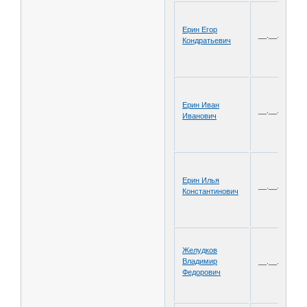
Ерин Егор
__.__.1916
Кондратьевич
Ерин Иван
__.__.1904
Иванович
Ерин Илья
__.__.1920
Константинович
Желудков
Владимир
__.__.1899
Федорович