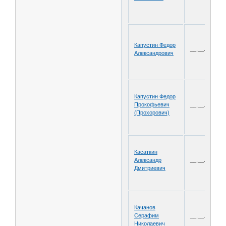
Капустин Федор
__.__.1906
Александрович
Капустин Федор
Прокофьевич
__.__.1912
(Прохорович)
Касаткин
Александр
__.__.1907
Дмитриевич
Качанов
Серафим
__.__.1910
Николаевич