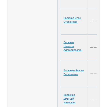
Васюков Иван
__.__.1923
Степанович
Васюков
Николай
__.__.1921
Александрович
Васюкова Мария
__.__.1923
Васильевна
Воронков
Дмитрий
__.__.1925
Иванович