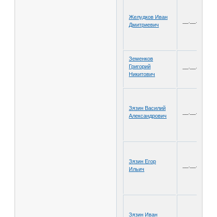
Желудков Иван
__.__.1921
Дмитриевич
Земенков
Григорий
__.__.1918
Никитович
Зязин Василий
__.__.1915
Александрович
Зязин Егор
__.__.1893
Ильич
Зязин Иван