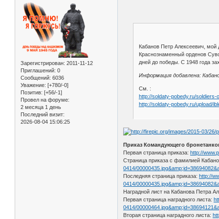
Кабанов Петр Алексеевич, мой 
Краснознаменный орденов Сувор
дней до победы. С 1948 года з
Зарегистрирован
: 2011-11-12
Приглашений:
0
Информация добавлена: Кабан
Сообщений:
6036
Уважение:
[+780/-0]
См. :
Позитив:
[+56/-1]
http://soldaty-pobedy.ru/soldiers
Провел на форуме:
http://soldaty-pobedy.ru/upload/ib
2 месяца 1 день
Последний визит:
2026-08-04 15:06:25
Приказ Командующего бронетанков
Первая страница приказа:
http://www
Страница приказа с фамилией Кабано
0414/00000435.jpg&amp;id=38694082&
Последняя страница приказа:
http://w
0414/00000435.jpg&amp;id=38694082&
Наградной лист на Кабанова Петра А
Первая страница наградного листа:
ht
0414/00000464.jpg&amp;id=38694121&
Вторая страница наградного листа:
ht