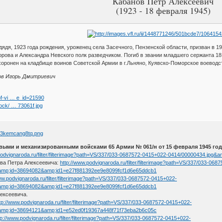
Кабанов Петр Алексеевич
(1923 - 18 февраля 1945)
дядя, 1923 года рождения, уроженец села Засечного, Пензенской области, призван в 1
ова и Александра Невского полк разведчиком. Погиб в звании младшего сержанта 18
ахоронен на кладбище воинов Советской Армии в г.Льняно, Куявско-Поморское воевод
ов Игорь Дмитриевич
-of-vi … e_id=21590
lock/ … 73061f.jpg
ыми и механизированными войсками 65 Армии № 061/н от 15 февраля 1945 год
.podvignaroda.ru/filter/filterimage?path=VS/337/033-0687572-0415+022-0414/00000434.j
ва Петра Алексеевича:
http://www.podvignaroda.ru/filter/filterimage?path=VS/337/033-06
amp;id=38694082&amp;id1=e27f881392ee9e8099fcf1d6e65ddcb1
ww.podvignaroda.ru/filter/filterimage?path=VS/337/033-0687572-0415+022-
amp;id=38694082&amp;id1=e27f881392ee9e8099fcf1d6e65ddcb1
лексеевича.
tp://www.podvignaroda.ru/filter/filterimage?path=VS/337/033-0687572-0415+022-
amp;id=38694121&amp;id1=e52ed0f19367a448f71f73eba2b6c05c
tp://www.podvignaroda.ru/filter/filterimage?path=VS/337/033-0687572-0415+022-