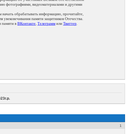
цию фотографиями, видеоматериалами и другими
ем начать обрабатывать информацию, прочитайте,
я увековечивания памяти защитников Отечества.
и памяти в
ВКонтакте
,
Телеграмм
или
Твиттер
.
23г.р.
1