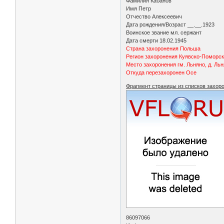
Фамилия Кабанов
Имя Петр
Отчество Алексеевич
Дата рождения/Возраст __.__.1923
Воинское звание мл. сержант
Дата смерти 18.02.1945
Страна захоронения Польша
Регион захоронения Куявско-Поморск
Место захоронения гм. Льняно, д. Ль
Откуда перезахоронен Осе
Фрагмент страницы из списков захор
86097066