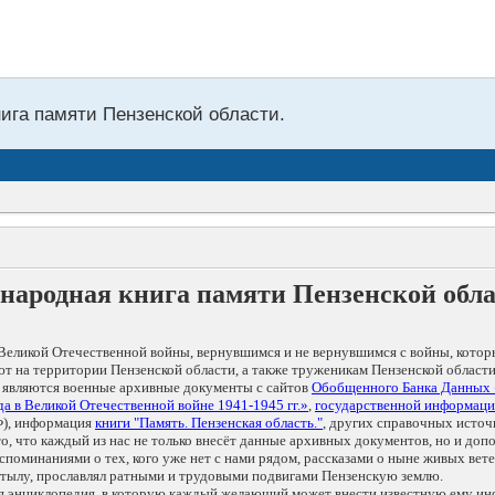
нига памяти Пензенской области.
народная книга памяти Пензенской обл
Великой Отечественной войны, вернувшимся и не вернувшимся с войны, котор
т на территории Пензенской области, а также труженикам Пензенской области
 являются военные архивные документы с сайтов
Обобщенного Банка Данных
а в Великой Отечественной войне 1941-1945 гг.»
,
государственной информаци
), информация
книги "Память. Пензенская область."
, других справочных источ
 то, что каждый из нас не только внесёт данные архивных документов, но и 
оминаниями о тех, кого уже нет с нами рядом, рассказами о ныне живых ветер
в тылу, прославлял ратными и трудовыми подвигами Пензенскую землю.
ая энциклопедия, в которую каждый желающий может внести известную ему и