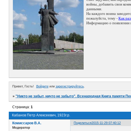
войны, добавить свои ко
данными.
На каждого воина заводит
пожалуйста, тему -
Как ра
Информацию о появлении н
Привет, Гость!
Войдите
или
зарегистрируйтесь
.
»
"Никто не забыт, ничто не забыто". Всенародная Книга памяти Пе
Страница:
1
Кабанов Петр Алексеевич, 1923г.р.
Комиссаров В.А.
Поделиться
2015-11-29 07:40:12
Модератор