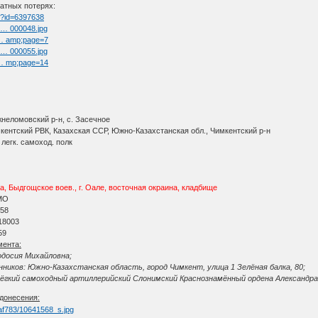
атных потерях:
tm?id=6397638
l … 000048.jpg
t … amp;page=7
l … 000055.jpg
t … mp;page=14
жнеломовский р-н, с. Засечное
мкентский РВК, Казахская ССР, Южно-Казахстанская обл., Чимкентский р-н
легк. самоход. полк
 Быдгощское воев., г. Оале, восточная окраина, кладбище
АМО
 58
 18003
59
мента:
одосия Михайловна;
иков: Южно-Казахстанская область, город Чимкент, улица 1 Зелёная балка, 80;
лёгкий самоходный артиллерийский Слонимский Краснознамённый ордена Александра 
донесения: