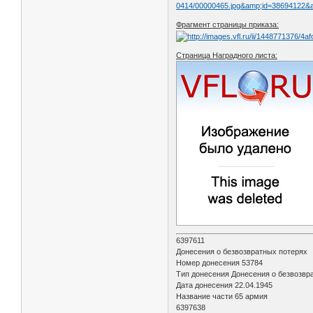
0414/00000465.jpg&amp;id=38694122
Фрагмент страницы приказа:
Страница Наградного листа:
6397611
Донесения о безвозвратных потерях
Номер донесения 53784
Тип донесения Донесения о безвозвр
Дата донесения 22.04.1945
Название части 65 армия
6397638