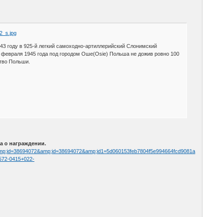
943 году в 925-й легкий самоходно-артиллерийский Слонимский
 февраля 1945 года под городом Оше(Osie) Польша не дожив ровно 100
ство Польши.
а о награждении.
pg&amp;id=38694072&amp;id=38694072&amp;id1=5d060153feb7804f5e994664fcd9081a
87572-0415+022-