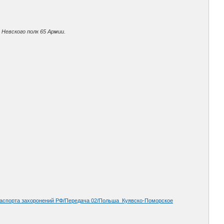
Невского полк 65 Армии.
4 Паспорта захоронений РФ/Передача 02/Польша_Куявско-Поморское