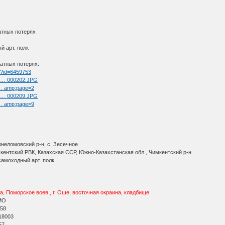
атных потерях
й арт. полк
атных потерях:
tm?id=6459753
ul … 000202.JPG
t … amp;page=2
ul … 000209.JPG
t … amp;page=9
жнеломовский р-н, с. Зесечное
мкентский РВК, Казахская ССР, Южно-Казахстанская обл., Чимкентский р-н
самоходный арт. полк
, Поморское воев., г. Оше, восточная окраина, кладбище
АМО
 58
 18003
57