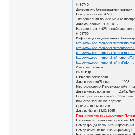
6459740
Донесения о безвозвратных потерях
Номер донесения 47790
Тип донесения Донесения о безвозвр
Дата донесения 14.04.1945
Название части 925 легкий самоходны
6459753
Информация из донесения о безвозвр
http://www.obd-memorial.ru/html/info.h
http://www.obd-memorial.ru/memorial/f
http://www.obd-memorial.ru/html/info.h
http://www.obd-memorial.ru/memorial/f
http://www.obd-memorial.ru/html/info.h
Фамилия Кабанов
Имя Петр
Отчество Алексеевич
Дата рождения/Возраст __.__.1923
Место рождения Пензенская обл., Ни
Дата и место призыва __.__.1942, Чи
Последнее место службы 925 легкий 
Воинское звание мл. сержант
Причина выбытия убит
Дата выбытия 18.02.1945
Первичное место захоронения Польша
Название источника информации Ц
Номер фонда источника информации
Номер описи источника информации
Номер дела источника информации 8