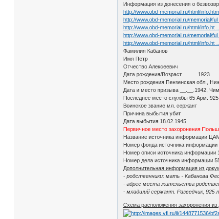
Информация из донесения о безвозвр
http://www.obd-memorial.ru/html/info.h
http://www.obd-memorial.ru/memorial/fu
http://www.obd-memorial.ru/html/info.h
http://www.obd-memorial.ru/memorial/fu
http://www.obd-memorial.ru/html/info.h
Фамилия Кабанов
Имя Петр
Отчество Алексеевич
Дата рождения/Возраст __.__.1923
Место рождения Пензенская обл., Ни
Дата и место призыва __.__.1942, Чи
Последнее место службы 65 Арм. 925 
Воинское звание мл. сержант
Причина выбытия убит
Дата выбытия 18.02.1945
Первичное место захоронения Польша,
Название источника информации Ц
Номер фонда источника информации
Номер описи источника информации
Номер дела источника информации 5
Дополнительная информация из доку
- родственники: мать - Кабанова Фе
- адрес места жительства родственн
- младший сержант. Разведчик, 925 
Схема расположения захоронения из 