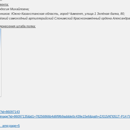
мента:
одосия Михайловна;
иков: Южно-Казахстанская область, город Чимкент, улица 1 Зелёная балка, 80;
лёгкий самоходный артиллерийский Слонимский Краснознамённый ордена Александра 
донесения штаба полка:
:
tm?id=86097143
/fullimage?id=86097135&id1=78256866b4d6f9fb9addde0c439e15e6&path=Z/015/КП051Т-Р1
t … amp;page=5