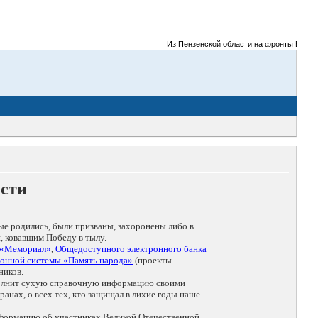
Из Пензенской области на фронты Великой От
асти
ые родились, были призваны, захоронены либо в
, ковавшим Победу в тылу.
 «Мемориал»
,
Общедоступного электронного банка
онной системы «Память народа»
(проекты
ников.
дополнит сухую справочную информацию своими
анах, о всех тех, кто защищал в лихие годы наше
нформацию об участниках Великой Отечественной