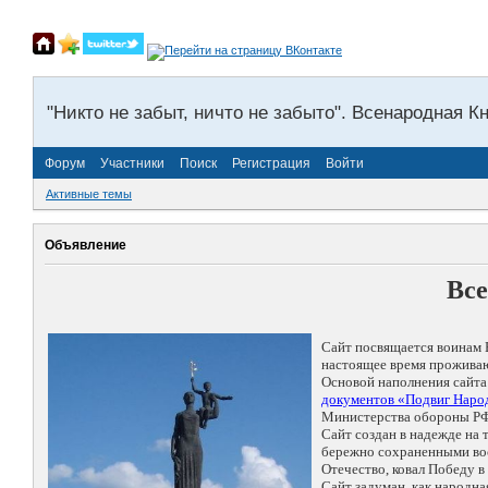
"Никто не забыт, ничто не забыто". Всенародная К
Форум
Участники
Поиск
Регистрация
Войти
Активные темы
Объявление
Все
Сайт посвящается воинам 
настоящее время проживаю
Основой наполнения сайта
документов «Подвиг Народ
Министерства обороны РФ
Сайт создан в надежде на
бережно сохраненными восп
Отечество, ковал Победу 
Сайт задуман, как народн