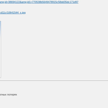
&amp;id=38694122&amp;id1=770538b5649478915c58dd35dc171d97
атных потерях