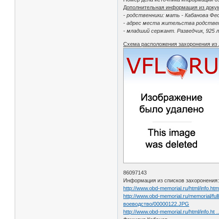
Дополнительная информация из доку
- родственники: мать - Кабанова Фе
- адрес места жительства родственн
- младший сержант. Разведчик, 925 
Схема расположения захоронения из 
86097143
Информация из списков захоронения
http://www.obd-memorial.ru/html/info.h
http://www.obd-memorial.ru/memorial
воеводство/00000122.JPG
http://www.obd-memorial.ru/html/info.h