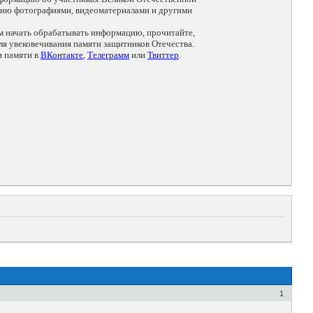
цию фотографиями, видеоматериалами и другими
ем начать обрабатывать информацию, прочитайте,
я увековечивания памяти защитников Отечества.
и памяти в
ВКонтакте
,
Телеграмм
или
Твиттер
.
1