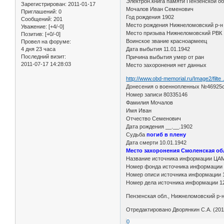
Электрон.книга памяти Пензенской 
Зарегистрирован
: 2011-01-17
Мочалов Иван Семенович
Приглашений:
0
Год рождения 1902
Сообщений:
201
Место рождения Нижнеломовский р-н 
Уважение:
[+4/-0]
Место призыва Нижнеломовский РВК
Позитив:
[+0/-0]
Воинское звание красноармеец
Провел на форуме:
4 дня 23 часа
Дата выбытия 11.01.1942
Последний визит:
Причина выбытия умер от ран
2011-07-17 14:28:03
Место захоронения нет данных
http://www.obd-memorial.ru/Image2/filt
Донесения о военнопленных №46925с 
Номер записи 80335146
Фамилия Мочалов
Имя Иван
Отчество Семенович
Дата рождения __.__.1902
Судьба
погиб в плену
Дата смерти 10.01.1942
Место захоронения Смоленская обл.
Название источника информации ЦА
Номер фонда источника информации
Номер описи источника информации 
Номер дела источника информации 1
Пензенская обл., Нижнеломовский р-н,
Отредактировано Дворянкин С.А. (2015
0