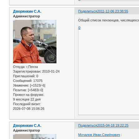
Дворянкин С.А.
Поделиться
2011-12-06 23:38:55
Администратор
Общий список пензенцев, числящихс
0
Откуда:
г.Пенза
Зарегистрирован
: 2010-01-24
Приглашений:
0
Сообщений:
17075
Уважение:
[+1523/-6]
Позитив:
[+5483/-0]
Провел на форуме:
9 месяцев 22 дня
Последний визит:
2026-07-08 15:06:26
Дворянкин С.А.
Поделиться
2015-04-18 19:22:25
Администратор
Мочалов Иван Семёнович
: