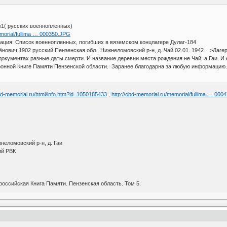
1( русских военнопленных)
emorial/fullima … 000350.JPG
 Список военнопленных, погибших в вяземском концлагере Дулаг-184
1902 русский Пензенская обл., Нижнеломовский р-н, д. Чай 02.01. 1942 >Лагерь в
ентах разные даты смерти. И название деревни места рождения не Чай, а Гаи. И ес
ронной Книге Памяти Пензенской области. Заранее благодарна за любую информацию.
obd-memorial.ru/html/info.htm?id=1050185433
,
http://obd-memorial.ru/memorial/fullima … 000
неломовский р-н, д. Гаи
ий РВК
оссийская Книга Памяти. Пензенская область. Том 5.