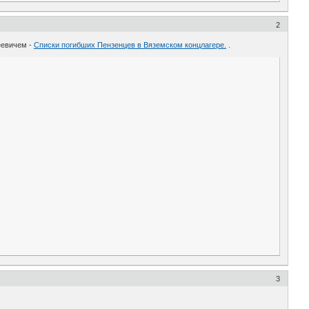
2
еевичем -
Списки погибших Пензенцев в Вяземском концлагере.
.
3