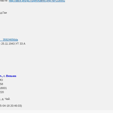
области
http://alice.pnzgu.ru/pm/fullinfo.php?id=108992
д.Гаи
e … 35924656da
25.11.1943 УТ 33 А
, г. Вязьма
МО
 58
18001
220
 д. Чай.
-04-18 20:46:03)