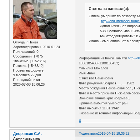
Cветлана написал(а):
Список умерших по лазарету №
http://obd-memorial.ru/m
Дополнительная информация:
5380 Мочалов Иван Семёнович 
Как отредактировать? В докум
Ивана Семёновича нет в элект
Откуда:
г.Пенза
Зарегистрирован
: 2010-01-24
Приглашений:
0
Сообщений:
17075
Информация из Книги Памяти
http://
Уважение:
[+1523/-6]
1050185433 (1100185433)
Позитив:
[+5483/-0]
Фамилия Мочалов
Провел на форуме:
Имя Иван
9 месяцев 22 дня
Отчество Семенович
Последний визит:
Дата рождения/Возраст __.__.1902
2026-07-08 15:06:26
Место рождения Пензенская обл., Ниж
Дата и место призыва Нижнеломовск
Воинское звание красноармеец
Причина выбытия умер от ран
Дата выбытия 11.01.1942
Название источника информации Всер
0
Дворянкин С.А.
Поделиться
2015-04-18 19:35:22
Администратор