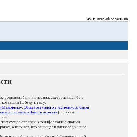
Из Пензенской области на фронты В
асти
ые родились, были призваны, захоронены либо в
, ковавшим Победу в тылу.
 «Мемориал»
,
Общедоступного электронного банка
онной системы «Память народа»
(проекты
ников.
дополнит сухую справочную информацию своими
анах, о всех тех, кто защищал в лихие годы наше
нформацию об участниках Великой Отечественной