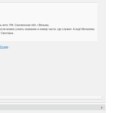
/пл. РФ. Смоленская обл. г.Вязьма.
ли можно узнать название и номер части, где служил. А ещё Мочалова
 Светлана .
472.png
:
4