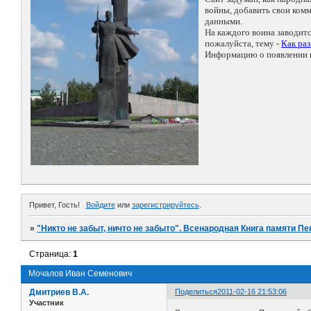
войны, добавить свои ко
данными.
На каждого воина заводит
пожалуйста, тему -
Как ра
Информацию о появлении н
Привет, Гость!
Войдите
или
зарегистрируйтесь
.
»
"Никто не забыт, ничто не забыто". Всенародная Книга памяти Пе
Страница:
1
Мочалов Иван Семенович
Дмитриев В.А.
Поделиться
2011-02-16 21:53:06
Участник