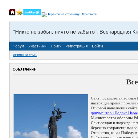
"Никто не забыт, ничто не забыто". Всенародная К
Форум
Участники
Поиск
Регистрация
Войти
Активные темы
Объявление
Все
Сайт посвящается воинам 
настоящее время проживаю
Основой наполнения сайта
документов «Подвиг Народ
Министерства обороны РФ
Сайт создан в надежде на
бережно сохраненными восп
Отечество, ковал Победу 
Сайт задуман, как народн