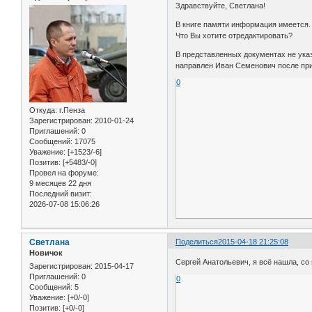
Здравствуйте, Светлана!
В книге памяти информация имеется.
Что Вы хотите отредактировать?
В представленных документах не указ
направлен Иван Семенович после пр
0
Откуда:
г.Пенза
Зарегистрирован
: 2010-01-24
Приглашений:
0
Сообщений:
17075
Уважение:
[+1523/-6]
Позитив:
[+5483/-0]
Провел на форуме:
9 месяцев 22 дня
Последний визит:
2026-07-08 15:06:26
Cветлана
Поделиться
2015-04-18 21:25:08
Новичок
Сергей Анатольевич, я всё нашла, с
Зарегистрирован
: 2015-04-17
Приглашений:
0
0
Сообщений:
5
Уважение:
[+0/-0]
Позитив:
[+0/-0]