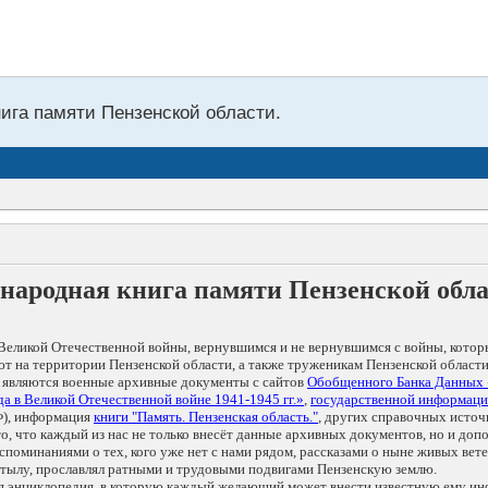
нига памяти Пензенской области.
народная книга памяти Пензенской обл
Великой Отечественной войны, вернувшимся и не вернувшимся с войны, котор
т на территории Пензенской области, а также труженикам Пензенской области
 являются военные архивные документы с сайтов
Обобщенного Банка Данных
а в Великой Отечественной войне 1941-1945 гг.»
,
государственной информаци
), информация
книги "Память. Пензенская область."
, других справочных источ
 то, что каждый из нас не только внесёт данные архивных документов, но и 
оминаниями о тех, кого уже нет с нами рядом, рассказами о ныне живых ветер
в тылу, прославлял ратными и трудовыми подвигами Пензенскую землю.
ая энциклопедия, в которую каждый желающий может внести известную ему и