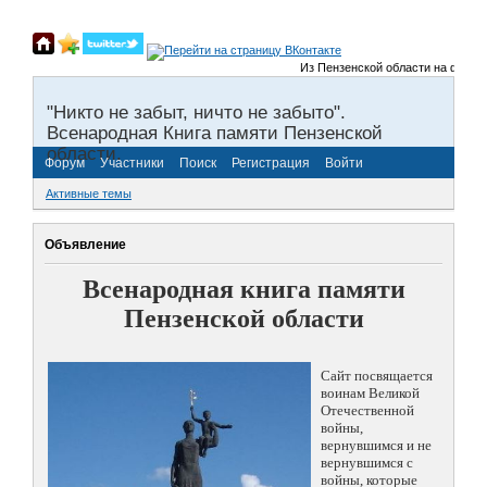
Из Пензенской области на фронты 
"Никто не забыт, ничто не забыто".
Всенародная Книга памяти Пензенской
области.
Форум
Участники
Поиск
Регистрация
Войти
Активные темы
Объявление
Всенародная книга памяти
Пензенской области
Сайт посвящается
воинам Великой
Отечественной
войны,
вернувшимся и не
вернувшимся с
войны, которые