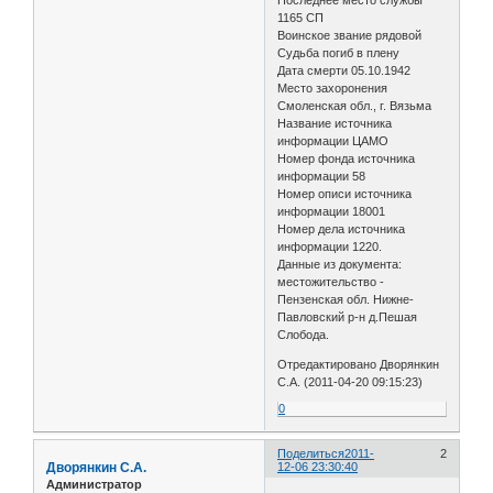
1165 СП
Воинское звание рядовой
Судьба погиб в плену
Дата смерти 05.10.1942
Место захоронения
Смоленская обл., г. Вязьма
Название источника
информации ЦАМО
Номер фонда источника
информации 58
Номер описи источника
информации 18001
Номер дела источника
информации 1220.
Данные из документа:
местожительство -
Пензенская обл. Нижне-
Павловский р-н д.Пешая
Слобода.
Отредактировано Дворянкин
С.А. (2011-04-20 09:15:23)
0
Поделиться
2011-
2
Дворянкин С.А.
12-06 23:30:40
Администратор