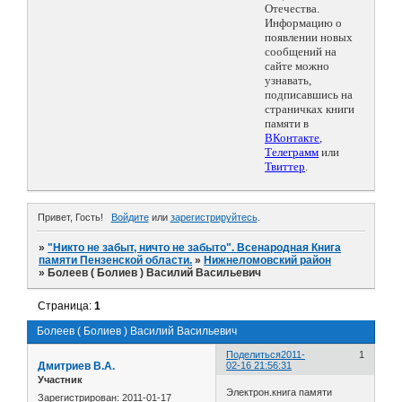
Отечества.
Информацию о
появлении новых
сообщений на
сайте можно
узнавать,
подписавшись на
страничках книги
памяти в
ВКонтакте
,
Телеграмм
или
Твиттер
.
Привет, Гость!
Войдите
или
зарегистрируйтесь
.
»
"Никто не забыт, ничто не забыто". Всенародная Книга
памяти Пензенской области.
»
Нижнеломовский район
»
Болеев ( Болиев ) Василий Васильевич
Страница:
1
Болеев ( Болиев ) Василий Васильевич
Поделиться
2011-
1
Дмитриев В.А.
02-16 21:56:31
Участник
Электрон.книга памяти
Зарегистрирован
: 2011-01-17