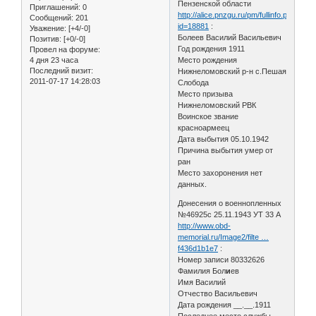
Пензенской области
Приглашений:
0
http://alice.pnzgu.ru/pm/fullinfo.php?
Сообщений:
201
id=18881
:
Уважение:
[+4/-0]
Болеев Василий Васильевич
Позитив:
[+0/-0]
Год рождения 1911
Провел на форуме:
4 дня 23 часа
Место рождения
Последний визит:
Нижнеломовский р-н с.Пешая
2011-07-17 14:28:03
Слобода
Место призыва
Нижнеломовский РВК
Воинское звание
красноармеец
Дата выбытия 05.10.1942
Причина выбытия умер от
ран
Место захоронения нет
данных.
Донесения о военнопленных
№46925с 25.11.1943 УТ 33 А
http://www.obd-
memorial.ru/Image2/filte …
f436d1b1e7
:
Номер записи 80332626
Фамилия Бол
и
ев
Имя Василий
Отчество Васильевич
Дата рождения __.__.1911
Последнее место службы