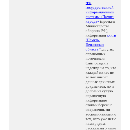
гг.»
,
государственной
информационной
системы «Память
народа»
(проекты
Министерства
обороны РФ),
информация
книги
"Память.
Пензенская
область."
, других
справочных
источников.
Сайт создан в
надежде на то, что
каждый из нас не
только внесёт
данные архивных
документов, но и
дополнит сухую
справочную
информацию
своими бережно
сохраненными
воспоминаниями о
тех, кого уже нет с
нами рядом,
рассказами о ныне