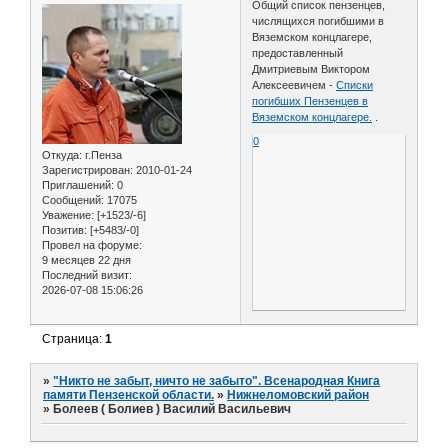
Общий список пензенцев,
числящихся погибшими в
Вяземском концлагере,
предоставленный
Дмитриевым Виктором
Алексеевичем -
Списки
погибших Пензенцев в
Вяземском концлагере.
.
0
Откуда:
г.Пенза
Зарегистрирован
: 2010-01-24
Приглашений:
0
Сообщений:
17075
Уважение:
[+1523/-6]
Позитив:
[+5483/-0]
Провел на форуме:
9 месяцев 22 дня
Последний визит:
2026-07-08 15:06:26
Страница:
1
»
"Никто не забыт, ничто не забыто". Всенародная Книга
памяти Пензенской области.
»
Нижнеломовский район
»
Болеев ( Болиев ) Василий Васильевич