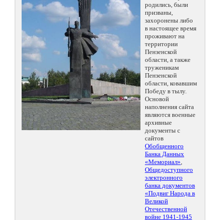
родились, были
призваны,
захоронены либо
в настоящее время
проживают на
территории
Пензенской
области, а также
труженикам
Пензенской
области, ковавшим
Победу в тылу.
Основой
наполнения сайта
являются военные
архивные
документы с
сайтов
Обобщенного
Банка Данных
«Мемориал»
,
Общедоступного
электронного
банка документов
«Подвиг Народа в
Великой
Отечественной
войне 1941-1945