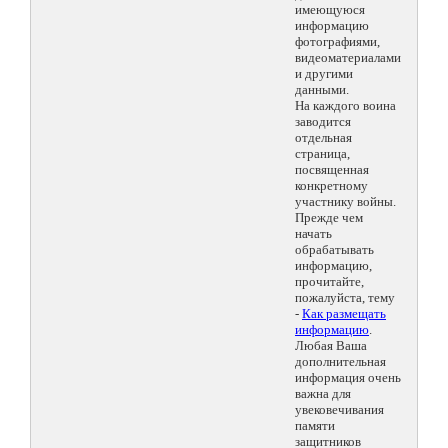
имеющуюся
информацию
фотографиями,
видеоматериалами
и другими
данными.
На каждого воина
заводится
отдельная
страница,
посвященная
конкретному
участнику войны.
Прежде чем
начать
обрабатывать
информацию,
прочитайте,
пожалуйста, тему
-
Как размещать
информацию
.
Любая Ваша
дополнительная
информация очень
важна для
увековечивания
памяти
защитников