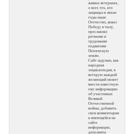
живых ветеранах,
о всех тех, кто
защищал в лихие
годы наше
Отечество, ковал
Победу в тылу,
прославлял
ратными и
трудовыми
подвигами
Пензенскую
землю.
Сайт задуман, как
народная
энциклопедия, в
которую каждый
желающий может
внести известную
ему информацию
об участниках
Великой
Отечественной
войны, добавить
свои комментарии
к имеющейся на
сайте
информации,
дополнить